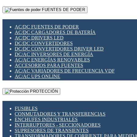
RELÉS INTELIGENTES WIFI
GATEWAY LORAWAN
RELÉS MINIATURA DE POTENCIA
FUENTES DE PODER
GESTIÓN DE REDES
SENSORES MAGNÉTICOS
INFRAESTRUCTURA ETHERCAT
SOPORTE PARA CIRCUITO IMPRESO
PERIFÉRICOS DE RED
SOQUETES PARA RELÉ
AC/DC FUENTES DE PODER
PLACAS MODULARES IOT
SWITCH Y MICROSWITCH
AC/DC CARGADORES DE BATERÍA
SWITCHES Y REDES WIFI
TARJETAS PI
AC/DC DRIVERS LED
SOLUCIONES IOT
UNIÓN Y DERIVACIÓN DE CABLE
DC/DC CONVERTIDORES
SOLUCIONES LORAWAN
DC/DC CONVERTIDORES DRIVER LED
SOLUCIONES RED CELULAR
DC/AC INVERSORES DE ENERGÍA
SEGURIDAD PARA REDES
AC/AC ENERGÍAS RENOVABLES
SWITCHES LAN
ACCESORIOS PARA FUENTES
TELEFONÍA IP (VOIP)
AC/AC VARIADORES DE FRECUENCIA VDF
VIGILANCIA IP (CCTV)
AC/AC UPS ONLINE
MESHTASTIC
PROTECCIÓN
FUSIBLES
CONMUTADORES Y TRANSFERENCIAS
ENCHUFES INDUSTRIALES
INTERRUPTORES - SECCIONADORES
SUPRESORES DE TRANSIENTES
TRANSFORMADORES DE CORRIENTE PARA MEDID