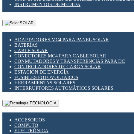
INSTRUMENTOS DE MEDIDA
SOLAR
ADAPTADORES MC4 PARA PANEL SOLAR
BATERÍAS
CABLE SOLAR
CONECTORES MC4 PARA CABLE SOLAR
CONMUTADORES Y TRANSFERENCIAS PARA DC
CONTROLADORES DE CARGA SOLAR
ESTACIÓN DE ENERGÍA
FUSIBLES FOTOVOLTÁICOS
HERRAMIENTAS SOLARES
INTERRUPTORES AUTOMÁTICOS SOLARES
INTERRUPTORES - SECCIONADORES FOTOVOLTÁI
MONTAJE PANEL SOLAR
TECNOLOGÍA
PORTA FUSIBLES Y SECCIONADORES FOTOVOLTAI
SUPRESOR DE TRANSIENTES SPDS PARA APLICACI
ACCESORIOS
COMPUTO
ELECTRÓNICA