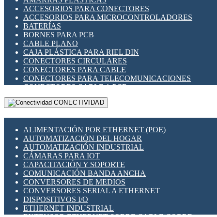
ENCHUFES INDUSTRIALES
ACCESORIOS PARA CONECTORES
INDICADORES PARA PANEL
ACCESORIOS PARA MICROCONTROLADORES
INTERFACES DE RELÉ
BATERÍAS
INTERRUPTORES FIN DE CARRERA
BORNES PARA PCB
LLAVES CONMUTADORAS
CABLE PLANO
MEDIDORES DE ENERGÍA Y TC'S DE CORRIENTE
CAJA PLÁSTICA PARA RIEL DIN
MOTORES PASO A PASO
CONECTORES CIRCULARES
PANTALLAS HMI
CONECTORES PARA CABLE
PLC -CONTROLADORES LÓGICO PROGRAMABLES
CONECTORES PARA TELECOMUNICACIONES
PROGRAMADORES DE HORARIO
CONECTORES CABLE A PCB
PROTECCIÓN ELÉCTRICA
CONECTORES PCB A CABLE
RELÉS DE PROTECCIÓN
CONECTIVIDAD
DIP SWITCHES
SENSORES CAPACITIVOS
DISPLAYS 7 SEGMENTOS
SENSORES DE POSICIÓN LINEAL
FUSIBLES Y PORTAFUSIBLES
SENSORES FOTOELÉCTRICOS
ALIMENTACIÓN POR ETHERNET (POE)
HERRAMIENTAS VARIAS
SENSORES INDUCTIVOS
AUTOMATIZACIÓN DEL HOGAR
ILUMINACIÓN LED
TEMPORIZADORES
AUTOMATIZACIÓN INDUSTRIAL
INTERRUPTORES REED
VARIACS
CÁMARAS PARA IOT
INTERFACES DE RELÉ
VARIADORES DE FRECUENCIA [VDF]
CAPACITACIÓN Y SOPORTE
OTROS RELÉS
SECCIONADORES - INTERRUPTORES
COMUNICACIÓN BANDA ANCHA
PROTECCIÓN TÉRMICA
MAQUINARIA
CONVERSORES DE MEDIOS
RELÉS AUTOMOTRICES
CONVERSORES SERIAL A ETHERNET
RELÉS DE SEÑAL
DISPOSITIVOS I/O
RELÉS DE ESTADO SÓLIDO SSR
ETHERNET INDUSTRIAL
RELÉS INDUSTRIALES
EXTENSOR ETHERNET SOBRE CABLE COBRE