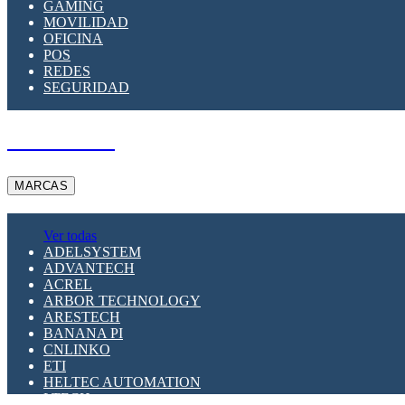
GAMING
MOVILIDAD
OFICINA
POS
REDES
SEGURIDAD
A PEDIDO
MARCAS
Ver todas
ADELSYSTEM
ADVANTECH
ACREL
ARBOR TECHNOLOGY
ARESTECH
BANANA PI
CNLINKO
ETI
HELTEC AUTOMATION
LTECH