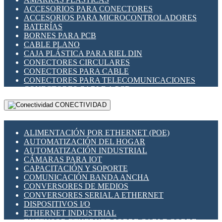
ENCHUFES INDUSTRIALES
ACCESORIOS PARA CONECTORES
INDICADORES PARA PANEL
ACCESORIOS PARA MICROCONTROLADORES
INTERFACES DE RELÉ
BATERÍAS
INTERRUPTORES FIN DE CARRERA
BORNES PARA PCB
LLAVES CONMUTADORAS
CABLE PLANO
MEDIDORES DE ENERGÍA Y TC'S DE CORRIENTE
CAJA PLÁSTICA PARA RIEL DIN
MOTORES PASO A PASO
CONECTORES CIRCULARES
PANTALLAS HMI
CONECTORES PARA CABLE
PLC -CONTROLADORES LÓGICO PROGRAMABLES
CONECTORES PARA TELECOMUNICACIONES
PROGRAMADORES DE HORARIO
CONECTORES CABLE A PCB
PROTECCIÓN ELÉCTRICA
CONECTORES PCB A CABLE
RELÉS DE PROTECCIÓN
CONECTIVIDAD
DIP SWITCHES
SENSORES CAPACITIVOS
DISPLAYS 7 SEGMENTOS
SENSORES DE POSICIÓN LINEAL
FUSIBLES Y PORTAFUSIBLES
SENSORES FOTOELÉCTRICOS
ALIMENTACIÓN POR ETHERNET (POE)
HERRAMIENTAS VARIAS
SENSORES INDUCTIVOS
AUTOMATIZACIÓN DEL HOGAR
ILUMINACIÓN LED
TEMPORIZADORES
AUTOMATIZACIÓN INDUSTRIAL
INTERRUPTORES REED
VARIACS
CÁMARAS PARA IOT
INTERFACES DE RELÉ
VARIADORES DE FRECUENCIA [VDF]
CAPACITACIÓN Y SOPORTE
OTROS RELÉS
SECCIONADORES - INTERRUPTORES
COMUNICACIÓN BANDA ANCHA
PROTECCIÓN TÉRMICA
MAQUINARIA
CONVERSORES DE MEDIOS
RELÉS AUTOMOTRICES
CONVERSORES SERIAL A ETHERNET
RELÉS DE SEÑAL
DISPOSITIVOS I/O
RELÉS DE ESTADO SÓLIDO SSR
ETHERNET INDUSTRIAL
RELÉS INDUSTRIALES
EXTENSOR ETHERNET SOBRE CABLE COBRE