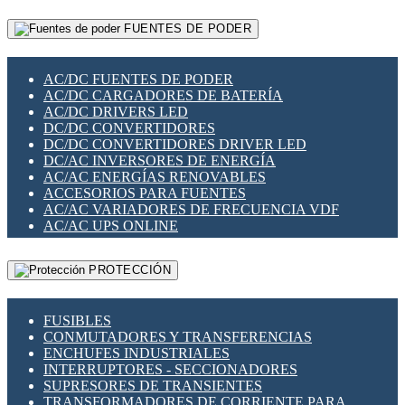
RELÉS INTELIGENTES WIFI
GATEWAY LORAWAN
RELÉS MINIATURA DE POTENCIA
FUENTES DE PODER
GESTIÓN DE REDES
SENSORES MAGNÉTICOS
INFRAESTRUCTURA ETHERCAT
SOPORTE PARA CIRCUITO IMPRESO
PERIFÉRICOS DE RED
SOQUETES PARA RELÉ
AC/DC FUENTES DE PODER
PLACAS MODULARES IOT
SWITCH Y MICROSWITCH
AC/DC CARGADORES DE BATERÍA
SWITCHES Y REDES WIFI
TARJETAS PI
AC/DC DRIVERS LED
SOLUCIONES IOT
UNIÓN Y DERIVACIÓN DE CABLE
DC/DC CONVERTIDORES
SOLUCIONES LORAWAN
DC/DC CONVERTIDORES DRIVER LED
SOLUCIONES RED CELULAR
DC/AC INVERSORES DE ENERGÍA
SEGURIDAD PARA REDES
AC/AC ENERGÍAS RENOVABLES
SWITCHES LAN
ACCESORIOS PARA FUENTES
TELEFONÍA IP (VOIP)
AC/AC VARIADORES DE FRECUENCIA VDF
VIGILANCIA IP (CCTV)
AC/AC UPS ONLINE
MESHTASTIC
PROTECCIÓN
FUSIBLES
CONMUTADORES Y TRANSFERENCIAS
ENCHUFES INDUSTRIALES
INTERRUPTORES - SECCIONADORES
SUPRESORES DE TRANSIENTES
TRANSFORMADORES DE CORRIENTE PARA