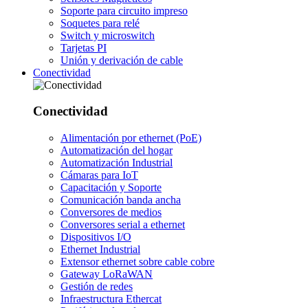
Soporte para circuito impreso
Soquetes para relé
Switch y microswitch
Tarjetas PI
Unión y derivación de cable
Conectividad
Conectividad
Alimentación por ethernet (PoE)
Automatización del hogar
Automatización Industrial
Cámaras para IoT
Capacitación y Soporte
Comunicación banda ancha
Conversores de medios
Conversores serial a ethernet
Dispositivos I/O
Ethernet Industrial
Extensor ethernet sobre cable cobre
Gateway LoRaWAN
Gestión de redes
Infraestructura Ethercat