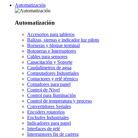
Automatización
Automatización
Accesorios para tableros
Balizas, sirenas e indicador luz piloto
Borneras y bloque terminal
Botoneras e Interruptores
Cables para sensores
Capacitación y Soporte
Caudalímetros de agua
Computadores Industriales
Contactores y relé térmico
Contadores para panel
Control de Nivel
Control para Iluminación
Control de temperatura y proceso
Convertidores Seriales
Encoders rotatorios
Enchufes Industriales
Indicadores para panel
Interfaces de relé
Interruptores fin de carrera