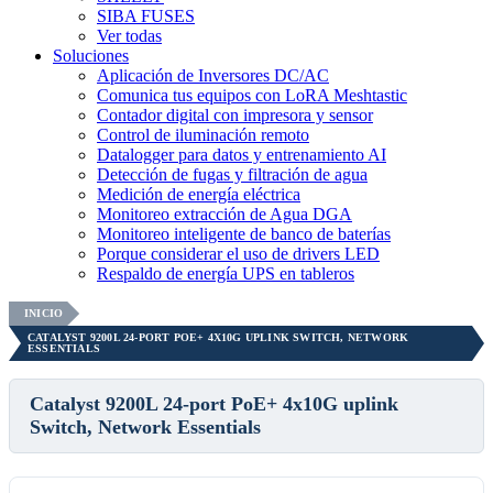
SIBA FUSES
Ver todas
Soluciones
Aplicación de Inversores DC/AC
Comunica tus equipos con LoRA Meshtastic
Contador digital con impresora y sensor
Control de iluminación remoto
Datalogger para datos y entrenamiento AI
Detección de fugas y filtración de agua
Medición de energía eléctrica
Monitoreo extracción de Agua DGA
Monitoreo inteligente de banco de baterías
Porque considerar el uso de drivers LED
Respaldo de energía UPS en tableros
INICIO
CATALYST 9200L 24-PORT POE+ 4X10G UPLINK SWITCH, NETWORK
ESSENTIALS
Catalyst 9200L 24-port PoE+ 4x10G uplink
Switch, Network Essentials