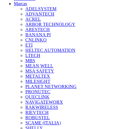
Marcas
ADELSYSTEM
ADVANTECH
ACREL
ARBOR TECHNOLOGY
ARESTECH
BANANA PI
CNLINKO
ETI
HELTEC AUTOMATION
LTECH
MBS
MEAN WELL
MSA SAFETY
METALTEX
MILESIGHT
PLANET NETWORKING
PRONUTEC
QUECLINK
NAVIGATEWORX
RAKWIRELESS
RIEVTECH
ROBUSTEL
SCAME (ITALIA)
SHELLY