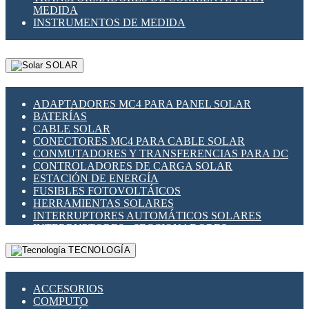
MEDIDA
INSTRUMENTOS DE MEDIDA
SOLAR
ADAPTADORES MC4 PARA PANEL SOLAR
BATERÍAS
CABLE SOLAR
CONECTORES MC4 PARA CABLE SOLAR
CONMUTADORES Y TRANSFERENCIAS PARA DC
CONTROLADORES DE CARGA SOLAR
ESTACIÓN DE ENERGÍA
FUSIBLES FOTOVOLTÁICOS
HERRAMIENTAS SOLARES
INTERRUPTORES AUTOMÁTICOS SOLARES
INTERRUPTORES - SECCIONADORES
FOTOVOLTÁICOS
TECNOLOGÍA
MONTAJE PANEL SOLAR
PORTA FUSIBLES Y SECCIONADORES
FOTOVOLTAICOS
ACCESORIOS
SUPRESOR DE TRANSIENTES SPDS PARA
COMPUTO
APLICACIONES FOTOVOLTAICAS