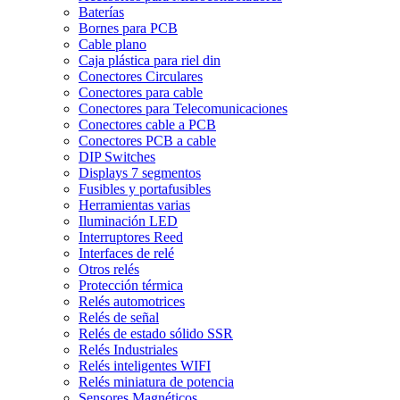
Baterías
Bornes para PCB
Cable plano
Caja plástica para riel din
Conectores Circulares
Conectores para cable
Conectores para Telecomunicaciones
Conectores cable a PCB
Conectores PCB a cable
DIP Switches
Displays 7 segmentos
Fusibles y portafusibles
Herramientas varias
Iluminación LED
Interruptores Reed
Interfaces de relé
Otros relés
Protección térmica
Relés automotrices
Relés de señal
Relés de estado sólido SSR
Relés Industriales
Relés inteligentes WIFI
Relés miniatura de potencia
Sensores Magnéticos