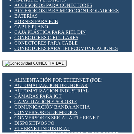
ENCHUFES INDUSTRIALES
ACCESORIOS PARA CONECTORES
INDICADORES PARA PANEL
ACCESORIOS PARA MICROCONTROLADORES
INTERFACES DE RELÉ
BATERÍAS
INTERRUPTORES FIN DE CARRERA
BORNES PARA PCB
LLAVES CONMUTADORAS
CABLE PLANO
MEDIDORES DE ENERGÍA Y TC'S DE CORRIENTE
CAJA PLÁSTICA PARA RIEL DIN
MOTORES PASO A PASO
CONECTORES CIRCULARES
PANTALLAS HMI
CONECTORES PARA CABLE
PLC -CONTROLADORES LÓGICO PROGRAMABLES
CONECTORES PARA TELECOMUNICACIONES
PROGRAMADORES DE HORARIO
CONECTORES CABLE A PCB
PROTECCIÓN ELÉCTRICA
CONECTORES PCB A CABLE
RELÉS DE PROTECCIÓN
CONECTIVIDAD
DIP SWITCHES
SENSORES CAPACITIVOS
DISPLAYS 7 SEGMENTOS
SENSORES DE POSICIÓN LINEAL
FUSIBLES Y PORTAFUSIBLES
SENSORES FOTOELÉCTRICOS
ALIMENTACIÓN POR ETHERNET (POE)
HERRAMIENTAS VARIAS
SENSORES INDUCTIVOS
AUTOMATIZACIÓN DEL HOGAR
ILUMINACIÓN LED
TEMPORIZADORES
AUTOMATIZACIÓN INDUSTRIAL
INTERRUPTORES REED
VARIACS
CÁMARAS PARA IOT
INTERFACES DE RELÉ
VARIADORES DE FRECUENCIA [VDF]
CAPACITACIÓN Y SOPORTE
OTROS RELÉS
SECCIONADORES - INTERRUPTORES
COMUNICACIÓN BANDA ANCHA
PROTECCIÓN TÉRMICA
MAQUINARIA
CONVERSORES DE MEDIOS
RELÉS AUTOMOTRICES
CONVERSORES SERIAL A ETHERNET
RELÉS DE SEÑAL
DISPOSITIVOS I/O
RELÉS DE ESTADO SÓLIDO SSR
ETHERNET INDUSTRIAL
RELÉS INDUSTRIALES
EXTENSOR ETHERNET SOBRE CABLE COBRE