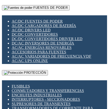
RELÉS INTELIGENTES WIFI
GATEWAY LORAWAN
RELÉS MINIATURA DE POTENCIA
FUENTES DE PODER
GESTIÓN DE REDES
SENSORES MAGNÉTICOS
INFRAESTRUCTURA ETHERCAT
SOPORTE PARA CIRCUITO IMPRESO
PERIFÉRICOS DE RED
SOQUETES PARA RELÉ
AC/DC FUENTES DE PODER
PLACAS MODULARES IOT
SWITCH Y MICROSWITCH
AC/DC CARGADORES DE BATERÍA
SWITCHES Y REDES WIFI
TARJETAS PI
AC/DC DRIVERS LED
SOLUCIONES IOT
UNIÓN Y DERIVACIÓN DE CABLE
DC/DC CONVERTIDORES
SOLUCIONES LORAWAN
DC/DC CONVERTIDORES DRIVER LED
SOLUCIONES RED CELULAR
DC/AC INVERSORES DE ENERGÍA
SEGURIDAD PARA REDES
AC/AC ENERGÍAS RENOVABLES
SWITCHES LAN
ACCESORIOS PARA FUENTES
TELEFONÍA IP (VOIP)
AC/AC VARIADORES DE FRECUENCIA VDF
VIGILANCIA IP (CCTV)
AC/AC UPS ONLINE
MESHTASTIC
PROTECCIÓN
FUSIBLES
CONMUTADORES Y TRANSFERENCIAS
ENCHUFES INDUSTRIALES
INTERRUPTORES - SECCIONADORES
SUPRESORES DE TRANSIENTES
TRANSFORMADORES DE CORRIENTE PARA