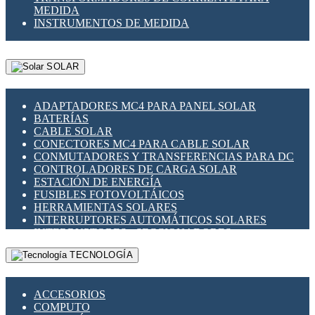
MEDIDA
INSTRUMENTOS DE MEDIDA
SOLAR
ADAPTADORES MC4 PARA PANEL SOLAR
BATERÍAS
CABLE SOLAR
CONECTORES MC4 PARA CABLE SOLAR
CONMUTADORES Y TRANSFERENCIAS PARA DC
CONTROLADORES DE CARGA SOLAR
ESTACIÓN DE ENERGÍA
FUSIBLES FOTOVOLTÁICOS
HERRAMIENTAS SOLARES
INTERRUPTORES AUTOMÁTICOS SOLARES
INTERRUPTORES - SECCIONADORES
FOTOVOLTÁICOS
TECNOLOGÍA
MONTAJE PANEL SOLAR
PORTA FUSIBLES Y SECCIONADORES
FOTOVOLTAICOS
ACCESORIOS
SUPRESOR DE TRANSIENTES SPDS PARA
COMPUTO
APLICACIONES FOTOVOLTAICAS