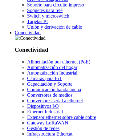
Soporte para circuito impreso
Soquetes para relé
Switch y microswitch
Tarjetas PI
Unión y derivación de cable
Conectividad
Conectividad
Alimentación por ethernet (PoE)
Automatización del hogar
Automatización Industrial
Cámaras para IoT
Capacitación y Soporte
Comunicación banda ancha
Conversores de medios
Conversores serial a ethernet
Dispositivos I/O
Ethernet Industrial
Extensor ethernet sobre cable cobre
Gateway LoRaWAN
Gestión de redes
Infraestructura Ethercat