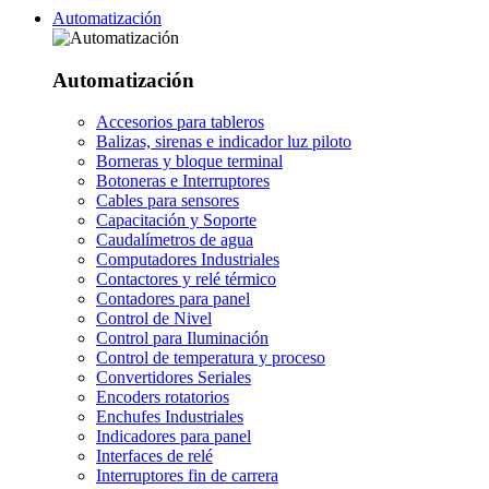
Automatización
Automatización
Accesorios para tableros
Balizas, sirenas e indicador luz piloto
Borneras y bloque terminal
Botoneras e Interruptores
Cables para sensores
Capacitación y Soporte
Caudalímetros de agua
Computadores Industriales
Contactores y relé térmico
Contadores para panel
Control de Nivel
Control para Iluminación
Control de temperatura y proceso
Convertidores Seriales
Encoders rotatorios
Enchufes Industriales
Indicadores para panel
Interfaces de relé
Interruptores fin de carrera