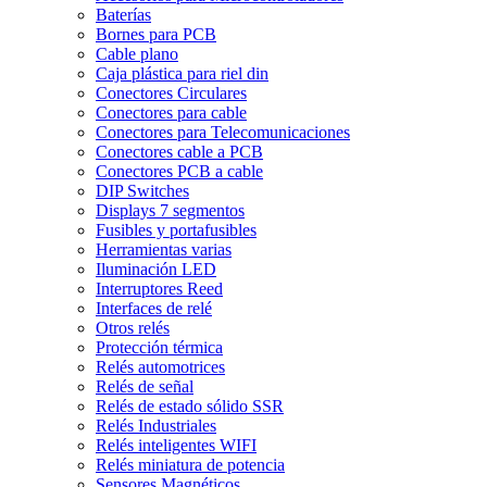
Baterías
Bornes para PCB
Cable plano
Caja plástica para riel din
Conectores Circulares
Conectores para cable
Conectores para Telecomunicaciones
Conectores cable a PCB
Conectores PCB a cable
DIP Switches
Displays 7 segmentos
Fusibles y portafusibles
Herramientas varias
Iluminación LED
Interruptores Reed
Interfaces de relé
Otros relés
Protección térmica
Relés automotrices
Relés de señal
Relés de estado sólido SSR
Relés Industriales
Relés inteligentes WIFI
Relés miniatura de potencia
Sensores Magnéticos