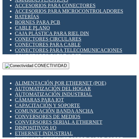
ENCHUFES INDUSTRIALES
ACCESORIOS PARA CONECTORES
INDICADORES PARA PANEL
ACCESORIOS PARA MICROCONTROLADORES
INTERFACES DE RELÉ
BATERÍAS
INTERRUPTORES FIN DE CARRERA
BORNES PARA PCB
LLAVES CONMUTADORAS
CABLE PLANO
MEDIDORES DE ENERGÍA Y TC'S DE CORRIENTE
CAJA PLÁSTICA PARA RIEL DIN
MOTORES PASO A PASO
CONECTORES CIRCULARES
PANTALLAS HMI
CONECTORES PARA CABLE
PLC -CONTROLADORES LÓGICO PROGRAMABLES
CONECTORES PARA TELECOMUNICACIONES
PROGRAMADORES DE HORARIO
CONECTORES CABLE A PCB
PROTECCIÓN ELÉCTRICA
CONECTORES PCB A CABLE
RELÉS DE PROTECCIÓN
CONECTIVIDAD
DIP SWITCHES
SENSORES CAPACITIVOS
DISPLAYS 7 SEGMENTOS
SENSORES DE POSICIÓN LINEAL
FUSIBLES Y PORTAFUSIBLES
SENSORES FOTOELÉCTRICOS
ALIMENTACIÓN POR ETHERNET (POE)
HERRAMIENTAS VARIAS
SENSORES INDUCTIVOS
AUTOMATIZACIÓN DEL HOGAR
ILUMINACIÓN LED
TEMPORIZADORES
AUTOMATIZACIÓN INDUSTRIAL
INTERRUPTORES REED
VARIACS
CÁMARAS PARA IOT
INTERFACES DE RELÉ
VARIADORES DE FRECUENCIA [VDF]
CAPACITACIÓN Y SOPORTE
OTROS RELÉS
SECCIONADORES - INTERRUPTORES
COMUNICACIÓN BANDA ANCHA
PROTECCIÓN TÉRMICA
MAQUINARIA
CONVERSORES DE MEDIOS
RELÉS AUTOMOTRICES
CONVERSORES SERIAL A ETHERNET
RELÉS DE SEÑAL
DISPOSITIVOS I/O
RELÉS DE ESTADO SÓLIDO SSR
ETHERNET INDUSTRIAL
RELÉS INDUSTRIALES
EXTENSOR ETHERNET SOBRE CABLE COBRE