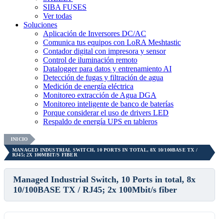
SIBA FUSES
Ver todas
Soluciones
Aplicación de Inversores DC/AC
Comunica tus equipos con LoRA Meshtastic
Contador digital con impresora y sensor
Control de iluminación remoto
Datalogger para datos y entrenamiento AI
Detección de fugas y filtración de agua
Medición de energía eléctrica
Monitoreo extracción de Agua DGA
Monitoreo inteligente de banco de baterías
Porque considerar el uso de drivers LED
Respaldo de energía UPS en tableros
INICIO
MANAGED INDUSTRIAL SWITCH, 10 PORTS IN TOTAL, 8X 10/100BASE TX /
RJ45; 2X 100MBIT/S FIBER
Managed Industrial Switch, 10 Ports in total, 8x
10/100BASE TX / RJ45; 2x 100Mbit/s fiber