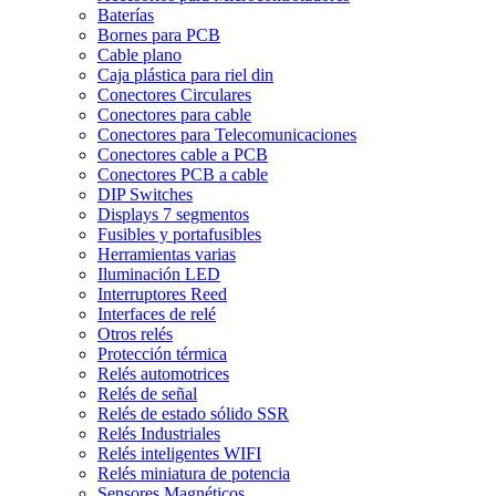
Baterías
Bornes para PCB
Cable plano
Caja plástica para riel din
Conectores Circulares
Conectores para cable
Conectores para Telecomunicaciones
Conectores cable a PCB
Conectores PCB a cable
DIP Switches
Displays 7 segmentos
Fusibles y portafusibles
Herramientas varias
Iluminación LED
Interruptores Reed
Interfaces de relé
Otros relés
Protección térmica
Relés automotrices
Relés de señal
Relés de estado sólido SSR
Relés Industriales
Relés inteligentes WIFI
Relés miniatura de potencia
Sensores Magnéticos