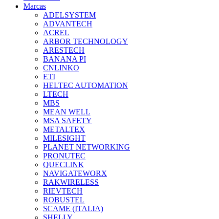
Marcas
ADELSYSTEM
ADVANTECH
ACREL
ARBOR TECHNOLOGY
ARESTECH
BANANA PI
CNLINKO
ETI
HELTEC AUTOMATION
LTECH
MBS
MEAN WELL
MSA SAFETY
METALTEX
MILESIGHT
PLANET NETWORKING
PRONUTEC
QUECLINK
NAVIGATEWORX
RAKWIRELESS
RIEVTECH
ROBUSTEL
SCAME (ITALIA)
SHELLY