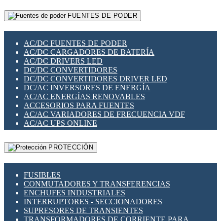
RELÉS INTELIGENTES WIFI
GATEWAY LORAWAN
RELÉS MINIATURA DE POTENCIA
FUENTES DE PODER
GESTIÓN DE REDES
SENSORES MAGNÉTICOS
INFRAESTRUCTURA ETHERCAT
SOPORTE PARA CIRCUITO IMPRESO
PERIFÉRICOS DE RED
SOQUETES PARA RELÉ
AC/DC FUENTES DE PODER
PLACAS MODULARES IOT
SWITCH Y MICROSWITCH
AC/DC CARGADORES DE BATERÍA
SWITCHES Y REDES WIFI
TARJETAS PI
AC/DC DRIVERS LED
SOLUCIONES IOT
UNIÓN Y DERIVACIÓN DE CABLE
DC/DC CONVERTIDORES
SOLUCIONES LORAWAN
DC/DC CONVERTIDORES DRIVER LED
SOLUCIONES RED CELULAR
DC/AC INVERSORES DE ENERGÍA
SEGURIDAD PARA REDES
AC/AC ENERGÍAS RENOVABLES
SWITCHES LAN
ACCESORIOS PARA FUENTES
TELEFONÍA IP (VOIP)
AC/AC VARIADORES DE FRECUENCIA VDF
VIGILANCIA IP (CCTV)
AC/AC UPS ONLINE
MESHTASTIC
PROTECCIÓN
FUSIBLES
CONMUTADORES Y TRANSFERENCIAS
ENCHUFES INDUSTRIALES
INTERRUPTORES - SECCIONADORES
SUPRESORES DE TRANSIENTES
TRANSFORMADORES DE CORRIENTE PARA