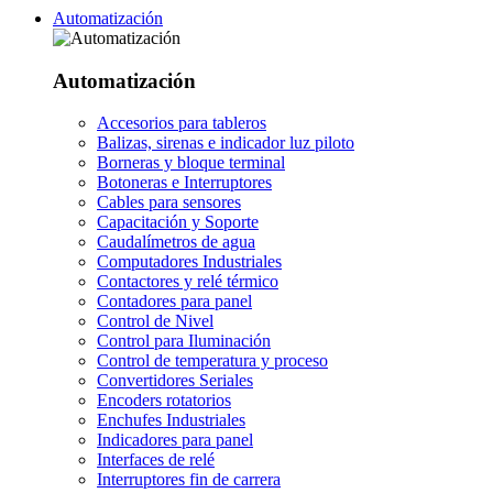
Automatización
Automatización
Accesorios para tableros
Balizas, sirenas e indicador luz piloto
Borneras y bloque terminal
Botoneras e Interruptores
Cables para sensores
Capacitación y Soporte
Caudalímetros de agua
Computadores Industriales
Contactores y relé térmico
Contadores para panel
Control de Nivel
Control para Iluminación
Control de temperatura y proceso
Convertidores Seriales
Encoders rotatorios
Enchufes Industriales
Indicadores para panel
Interfaces de relé
Interruptores fin de carrera