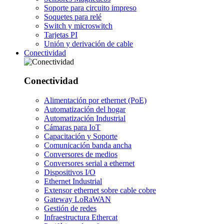
Soporte para circuito impreso
Soquetes para relé
Switch y microswitch
Tarjetas PI
Unión y derivación de cable
Conectividad
Conectividad
Alimentación por ethernet (PoE)
Automatización del hogar
Automatización Industrial
Cámaras para IoT
Capacitación y Soporte
Comunicación banda ancha
Conversores de medios
Conversores serial a ethernet
Dispositivos I/O
Ethernet Industrial
Extensor ethernet sobre cable cobre
Gateway LoRaWAN
Gestión de redes
Infraestructura Ethercat