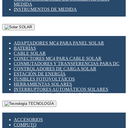
MEDIDA
INSTRUMENTOS DE MEDIDA
SOLAR
ADAPTADORES MC4 PARA PANEL SOLAR
BATERÍAS
CABLE SOLAR
CONECTORES MC4 PARA CABLE SOLAR
CONMUTADORES Y TRANSFERENCIAS PARA DC
CONTROLADORES DE CARGA SOLAR
ESTACIÓN DE ENERGÍA
FUSIBLES FOTOVOLTÁICOS
HERRAMIENTAS SOLARES
INTERRUPTORES AUTOMÁTICOS SOLARES
INTERRUPTORES - SECCIONADORES
FOTOVOLTÁICOS
TECNOLOGÍA
MONTAJE PANEL SOLAR
PORTA FUSIBLES Y SECCIONADORES
FOTOVOLTAICOS
ACCESORIOS
SUPRESOR DE TRANSIENTES SPDS PARA
COMPUTO
APLICACIONES FOTOVOLTAICAS