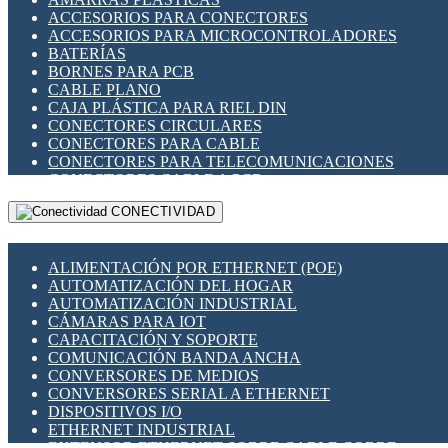
ENCHUFES INDUSTRIALES
ACCESORIOS PARA CONECTORES
INDICADORES PARA PANEL
ACCESORIOS PARA MICROCONTROLADORES
INTERFACES DE RELÉ
BATERÍAS
INTERRUPTORES FIN DE CARRERA
BORNES PARA PCB
LLAVES CONMUTADORAS
CABLE PLANO
MEDIDORES DE ENERGÍA Y TC'S DE CORRIENTE
CAJA PLÁSTICA PARA RIEL DIN
MOTORES PASO A PASO
CONECTORES CIRCULARES
PANTALLAS HMI
CONECTORES PARA CABLE
PLC -CONTROLADORES LÓGICO PROGRAMABLES
CONECTORES PARA TELECOMUNICACIONES
PROGRAMADORES DE HORARIO
CONECTORES CABLE A PCB
PROTECCIÓN ELÉCTRICA
CONECTORES PCB A CABLE
RELÉS DE PROTECCIÓN
CONECTIVIDAD
DIP SWITCHES
SENSORES CAPACITIVOS
DISPLAYS 7 SEGMENTOS
SENSORES DE POSICIÓN LINEAL
FUSIBLES Y PORTAFUSIBLES
SENSORES FOTOELÉCTRICOS
ALIMENTACIÓN POR ETHERNET (POE)
HERRAMIENTAS VARIAS
SENSORES INDUCTIVOS
AUTOMATIZACIÓN DEL HOGAR
ILUMINACIÓN LED
TEMPORIZADORES
AUTOMATIZACIÓN INDUSTRIAL
INTERRUPTORES REED
VARIACS
CÁMARAS PARA IOT
INTERFACES DE RELÉ
VARIADORES DE FRECUENCIA [VDF]
CAPACITACIÓN Y SOPORTE
OTROS RELÉS
SECCIONADORES - INTERRUPTORES
COMUNICACIÓN BANDA ANCHA
PROTECCIÓN TÉRMICA
MAQUINARIA
CONVERSORES DE MEDIOS
RELÉS AUTOMOTRICES
CONVERSORES SERIAL A ETHERNET
RELÉS DE SEÑAL
DISPOSITIVOS I/O
RELÉS DE ESTADO SÓLIDO SSR
ETHERNET INDUSTRIAL
RELÉS INDUSTRIALES
EXTENSOR ETHERNET SOBRE CABLE COBRE