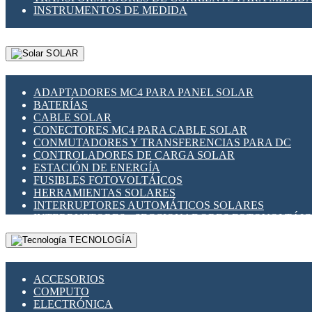
INSTRUMENTOS DE MEDIDA
SOLAR
ADAPTADORES MC4 PARA PANEL SOLAR
BATERÍAS
CABLE SOLAR
CONECTORES MC4 PARA CABLE SOLAR
CONMUTADORES Y TRANSFERENCIAS PARA DC
CONTROLADORES DE CARGA SOLAR
ESTACIÓN DE ENERGÍA
FUSIBLES FOTOVOLTÁICOS
HERRAMIENTAS SOLARES
INTERRUPTORES AUTOMÁTICOS SOLARES
INTERRUPTORES - SECCIONADORES FOTOVOLTÁI
MONTAJE PANEL SOLAR
TECNOLOGÍA
PORTA FUSIBLES Y SECCIONADORES FOTOVOLTAI
SUPRESOR DE TRANSIENTES SPDS PARA APLICACI
ACCESORIOS
COMPUTO
ELECTRÓNICA