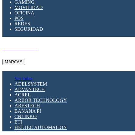
GAMING
MOVILIDAD
OFICINA
POS
REDES
SEGURIDAD
A PEDIDO
MARCAS
Ver todas
ADELSYSTEM
ADVANTECH
ACREL
ARBOR TECHNOLOGY
ARESTECH
BANANA PI
CNLINKO
ETI
HELTEC AUTOMATION
LTECH