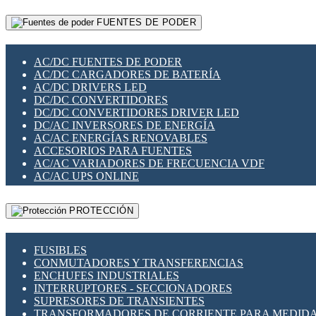
RELÉS INTELIGENTES WIFI
GATEWAY LORAWAN
RELÉS MINIATURA DE POTENCIA
FUENTES DE PODER
GESTIÓN DE REDES
SENSORES MAGNÉTICOS
INFRAESTRUCTURA ETHERCAT
SOPORTE PARA CIRCUITO IMPRESO
PERIFÉRICOS DE RED
SOQUETES PARA RELÉ
AC/DC FUENTES DE PODER
PLACAS MODULARES IOT
SWITCH Y MICROSWITCH
AC/DC CARGADORES DE BATERÍA
SWITCHES Y REDES WIFI
TARJETAS PI
AC/DC DRIVERS LED
SOLUCIONES IOT
UNIÓN Y DERIVACIÓN DE CABLE
DC/DC CONVERTIDORES
SOLUCIONES LORAWAN
DC/DC CONVERTIDORES DRIVER LED
SOLUCIONES RED CELULAR
DC/AC INVERSORES DE ENERGÍA
SEGURIDAD PARA REDES
AC/AC ENERGÍAS RENOVABLES
SWITCHES LAN
ACCESORIOS PARA FUENTES
TELEFONÍA IP (VOIP)
AC/AC VARIADORES DE FRECUENCIA VDF
VIGILANCIA IP (CCTV)
AC/AC UPS ONLINE
MESHTASTIC
PROTECCIÓN
FUSIBLES
CONMUTADORES Y TRANSFERENCIAS
ENCHUFES INDUSTRIALES
INTERRUPTORES - SECCIONADORES
SUPRESORES DE TRANSIENTES
TRANSFORMADORES DE CORRIENTE PARA MEDID