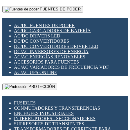
RELÉS INTELIGENTES WIFI
GATEWAY LORAWAN
RELÉS MINIATURA DE POTENCIA
FUENTES DE PODER
GESTIÓN DE REDES
SENSORES MAGNÉTICOS
INFRAESTRUCTURA ETHERCAT
SOPORTE PARA CIRCUITO IMPRESO
PERIFÉRICOS DE RED
SOQUETES PARA RELÉ
AC/DC FUENTES DE PODER
PLACAS MODULARES IOT
SWITCH Y MICROSWITCH
AC/DC CARGADORES DE BATERÍA
SWITCHES Y REDES WIFI
TARJETAS PI
AC/DC DRIVERS LED
SOLUCIONES IOT
UNIÓN Y DERIVACIÓN DE CABLE
DC/DC CONVERTIDORES
SOLUCIONES LORAWAN
DC/DC CONVERTIDORES DRIVER LED
SOLUCIONES RED CELULAR
DC/AC INVERSORES DE ENERGÍA
SEGURIDAD PARA REDES
AC/AC ENERGÍAS RENOVABLES
SWITCHES LAN
ACCESORIOS PARA FUENTES
TELEFONÍA IP (VOIP)
AC/AC VARIADORES DE FRECUENCIA VDF
VIGILANCIA IP (CCTV)
AC/AC UPS ONLINE
MESHTASTIC
PROTECCIÓN
FUSIBLES
CONMUTADORES Y TRANSFERENCIAS
ENCHUFES INDUSTRIALES
INTERRUPTORES - SECCIONADORES
SUPRESORES DE TRANSIENTES
TRANSFORMADORES DE CORRIENTE PARA