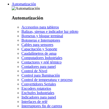
Automatización
Automatización
Accesorios para tableros
Balizas, sirenas e indicador luz piloto
Borneras y bloque terminal
Botoneras e Interruptores
Cables para sensores
Capacitación y Soporte
Caudalímetros de agua
Computadores Industriales
Contactores y relé térmico
Contadores para panel
Control de Nivel
Control para Iluminación
Control de temperatura y proceso
Convertidores Seriales
Encoders rotatorios
Enchufes Industriales
Indicadores para panel
Interfaces de relé
Interruptores fin de carrera