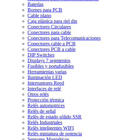
Baterías
Bornes para PCB
Cable plano
Caja plástica para riel din
Conectores Circulares
Conectores para cable
Conectores para Telecomunicaciones
Conectores cable a PCB
Conectores PCB a cable
DIP Switches
Displays 7 segmentos
Fusibles y portafusibles
Herramientas varias
Iluminación LED
Interruptores Reed
Interfaces de relé
Otros relés
Protección térmica
Relés automotrices
Relés de señal
Relés de estado sólido SSR
Relés Industriales
Relés inteligentes WIFI
Relés miniatura de potencia
Sensores Magnéticos