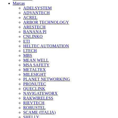
Marcas
ADELSYSTEM
ADVANTECH
ACREL
ARBOR TECHNOLOGY
ARESTECH
BANANA PI
CNLINKO
ETI
HELTEC AUTOMATION
LTECH
MBS
MEAN WELL
MSA SAFETY
METALTEX
MILESIGHT
PLANET NETWORKING
PRONUTEC
QUECLINK
NAVIGATEWORX
RAKWIRELESS
RIEVTECH
ROBUSTEL
SCAME (ITALIA)
SHELLY