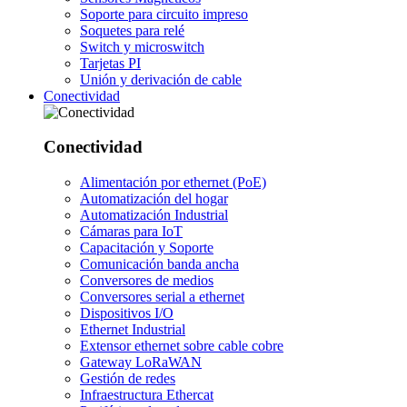
Soporte para circuito impreso
Soquetes para relé
Switch y microswitch
Tarjetas PI
Unión y derivación de cable
Conectividad
Conectividad
Alimentación por ethernet (PoE)
Automatización del hogar
Automatización Industrial
Cámaras para IoT
Capacitación y Soporte
Comunicación banda ancha
Conversores de medios
Conversores serial a ethernet
Dispositivos I/O
Ethernet Industrial
Extensor ethernet sobre cable cobre
Gateway LoRaWAN
Gestión de redes
Infraestructura Ethercat