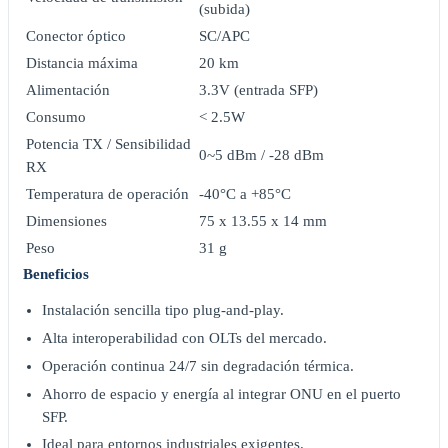
(subida)
Conector óptico
SC/APC
Distancia máxima
20 km
Alimentación
3.3V (entrada SFP)
Consumo
< 2.5W
Potencia TX / Sensibilidad
0~5 dBm / -28 dBm
RX
Temperatura de operación
-40°C a +85°C
Dimensiones
75 x 13.55 x 14 mm
Peso
31 g
Beneficios
Instalación sencilla tipo plug-and-play.
Alta interoperabilidad con OLTs del mercado.
Operación continua 24/7 sin degradación térmica.
Ahorro de espacio y energía al integrar ONU en el puerto
SFP.
Ideal para entornos industriales exigentes.