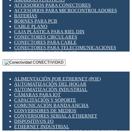
ENCHUFES INDUSTRIALES
ACCESORIOS PARA CONECTORES
INDICADORES PARA PANEL
ACCESORIOS PARA MICROCONTROLADORES
INTERFACES DE RELÉ
BATERÍAS
INTERRUPTORES FIN DE CARRERA
BORNES PARA PCB
LLAVES CONMUTADORAS
CABLE PLANO
MEDIDORES DE ENERGÍA Y TC'S DE CORRIENTE
CAJA PLÁSTICA PARA RIEL DIN
MOTORES PASO A PASO
CONECTORES CIRCULARES
PANTALLAS HMI
CONECTORES PARA CABLE
PLC -CONTROLADORES LÓGICO PROGRAMABLES
CONECTORES PARA TELECOMUNICACIONES
PROGRAMADORES DE HORARIO
CONECTORES CABLE A PCB
PROTECCIÓN ELÉCTRICA
CONECTORES PCB A CABLE
RELÉS DE PROTECCIÓN
CONECTIVIDAD
DIP SWITCHES
SENSORES CAPACITIVOS
DISPLAYS 7 SEGMENTOS
SENSORES DE POSICIÓN LINEAL
FUSIBLES Y PORTAFUSIBLES
SENSORES FOTOELÉCTRICOS
ALIMENTACIÓN POR ETHERNET (POE)
HERRAMIENTAS VARIAS
SENSORES INDUCTIVOS
AUTOMATIZACIÓN DEL HOGAR
ILUMINACIÓN LED
TEMPORIZADORES
AUTOMATIZACIÓN INDUSTRIAL
INTERRUPTORES REED
VARIACS
CÁMARAS PARA IOT
INTERFACES DE RELÉ
VARIADORES DE FRECUENCIA [VDF]
CAPACITACIÓN Y SOPORTE
OTROS RELÉS
SECCIONADORES - INTERRUPTORES
COMUNICACIÓN BANDA ANCHA
PROTECCIÓN TÉRMICA
MAQUINARIA
CONVERSORES DE MEDIOS
RELÉS AUTOMOTRICES
CONVERSORES SERIAL A ETHERNET
RELÉS DE SEÑAL
DISPOSITIVOS I/O
RELÉS DE ESTADO SÓLIDO SSR
ETHERNET INDUSTRIAL
RELÉS INDUSTRIALES
EXTENSOR ETHERNET SOBRE CABLE COBRE