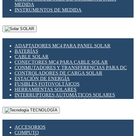
MEDIDA
INSTRUMENTOS DE MEDIDA
SOLAR
ADAPTADORES MC4 PARA PANEL SOLAR
BATERÍAS
CABLE SOLAR
CONECTORES MC4 PARA CABLE SOLAR
CONMUTADORES Y TRANSFERENCIAS PARA DC
CONTROLADORES DE CARGA SOLAR
ESTACIÓN DE ENERGÍA
FUSIBLES FOTOVOLTÁICOS
HERRAMIENTAS SOLARES
INTERRUPTORES AUTOMÁTICOS SOLARES
INTERRUPTORES - SECCIONADORES
FOTOVOLTÁICOS
TECNOLOGÍA
MONTAJE PANEL SOLAR
PORTA FUSIBLES Y SECCIONADORES
FOTOVOLTAICOS
ACCESORIOS
SUPRESOR DE TRANSIENTES SPDS PARA
COMPUTO
APLICACIONES FOTOVOLTAICAS