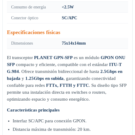
Consumo de energía
<2.5W
Conector óptico
SC/APC
Especificaciones físicas
Dimensiones
75x14x14mm
El transceptor
PLANET GPN-SFP
es un módulo
GPON ONU
SFP
compacto y eficiente, compatible con el estándar
ITU-T
G.984
. Ofrece transmisión bidireccional de hasta
2.5Gbps en
bajada
y
1.25Gbps en subida
, garantizando conectividad
confiable para redes
FTTx, FTTH y FTTC
. Su diseño tipo SFP
permite una instalación directa en switches o routers,
optimizando espacio y consumo energético.
Características principales
Interfaz SC/APC para conexión GPON.
Distancia máxima de transmisión: 20 km.