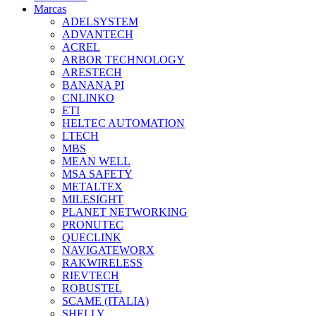
Marcas
ADELSYSTEM
ADVANTECH
ACREL
ARBOR TECHNOLOGY
ARESTECH
BANANA PI
CNLINKO
ETI
HELTEC AUTOMATION
LTECH
MBS
MEAN WELL
MSA SAFETY
METALTEX
MILESIGHT
PLANET NETWORKING
PRONUTEC
QUECLINK
NAVIGATEWORX
RAKWIRELESS
RIEVTECH
ROBUSTEL
SCAME (ITALIA)
SHELLY