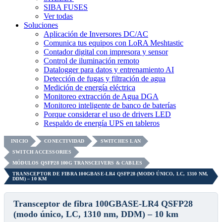
SIBA FUSES
Ver todas
Soluciones
Aplicación de Inversores DC/AC
Comunica tus equipos con LoRA Meshtastic
Contador digital con impresora y sensor
Control de iluminación remoto
Datalogger para datos y entrenamiento AI
Detección de fugas y filtración de agua
Medición de energía eléctrica
Monitoreo extracción de Agua DGA
Monitoreo inteligente de banco de baterías
Porque considerar el uso de drivers LED
Respaldo de energía UPS en tableros
INICIO
CONECTIVIDAD
SWITCHES LAN
SWITCH ACCESSORIES
MÓDULOS QSFP28 100G TRANSCEIVERS & CABLES
TRANSCEPTOR DE FIBRA 100GBASE-LR4 QSFP28 (MODO ÚNICO, LC, 1310 NM,
DDM) – 10 KM
Transceptor de fibra 100GBASE-LR4 QSFP28
(modo único, LC, 1310 nm, DDM) – 10 km