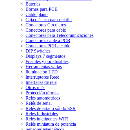
Baterías
Bornes para PCB
Cable plano
Caja plástica para riel din
Conectores Circulares
Conectores para cable
Conectores para Telecomunicaciones
Conectores cable a PCB
Conectores PCB a cable
DIP Switches
Displays 7 segmentos
Fusibles y portafusibles
Herramientas varias
Iluminación LED
Interruptores Reed
Interfaces de relé
Otros relés
Protección térmica
Relés automotrices
Relés de señal
Relés de estado sólido SSR
Relés Industriales
Relés inteligentes WIFI
Relés miniatura de potencia
Sensores Magnéticos