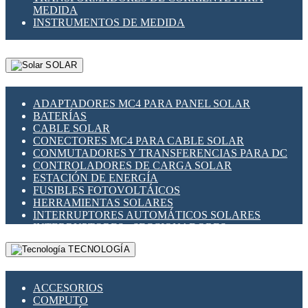
MEDIDA
INSTRUMENTOS DE MEDIDA
SOLAR
ADAPTADORES MC4 PARA PANEL SOLAR
BATERÍAS
CABLE SOLAR
CONECTORES MC4 PARA CABLE SOLAR
CONMUTADORES Y TRANSFERENCIAS PARA DC
CONTROLADORES DE CARGA SOLAR
ESTACIÓN DE ENERGÍA
FUSIBLES FOTOVOLTÁICOS
HERRAMIENTAS SOLARES
INTERRUPTORES AUTOMÁTICOS SOLARES
INTERRUPTORES - SECCIONADORES
FOTOVOLTÁICOS
TECNOLOGÍA
MONTAJE PANEL SOLAR
PORTA FUSIBLES Y SECCIONADORES
FOTOVOLTAICOS
ACCESORIOS
SUPRESOR DE TRANSIENTES SPDS PARA
COMPUTO
APLICACIONES FOTOVOLTAICAS