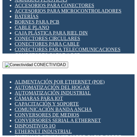
ENCHUFES INDUSTRIALES
ACCESORIOS PARA CONECTORES
INDICADORES PARA PANEL
ACCESORIOS PARA MICROCONTROLADORES
INTERFACES DE RELÉ
BATERÍAS
INTERRUPTORES FIN DE CARRERA
BORNES PARA PCB
LLAVES CONMUTADORAS
CABLE PLANO
MEDIDORES DE ENERGÍA Y TC'S DE CORRIENTE
CAJA PLÁSTICA PARA RIEL DIN
MOTORES PASO A PASO
CONECTORES CIRCULARES
PANTALLAS HMI
CONECTORES PARA CABLE
PLC -CONTROLADORES LÓGICO PROGRAMABLES
CONECTORES PARA TELECOMUNICACIONES
PROGRAMADORES DE HORARIO
CONECTORES CABLE A PCB
PROTECCIÓN ELÉCTRICA
CONECTORES PCB A CABLE
RELÉS DE PROTECCIÓN
CONECTIVIDAD
DIP SWITCHES
SENSORES CAPACITIVOS
DISPLAYS 7 SEGMENTOS
SENSORES DE POSICIÓN LINEAL
FUSIBLES Y PORTAFUSIBLES
SENSORES FOTOELÉCTRICOS
ALIMENTACIÓN POR ETHERNET (POE)
HERRAMIENTAS VARIAS
SENSORES INDUCTIVOS
AUTOMATIZACIÓN DEL HOGAR
ILUMINACIÓN LED
TEMPORIZADORES
AUTOMATIZACIÓN INDUSTRIAL
INTERRUPTORES REED
VARIACS
CÁMARAS PARA IOT
INTERFACES DE RELÉ
VARIADORES DE FRECUENCIA [VDF]
CAPACITACIÓN Y SOPORTE
OTROS RELÉS
SECCIONADORES - INTERRUPTORES
COMUNICACIÓN BANDA ANCHA
PROTECCIÓN TÉRMICA
MAQUINARIA
CONVERSORES DE MEDIOS
RELÉS AUTOMOTRICES
CONVERSORES SERIAL A ETHERNET
RELÉS DE SEÑAL
DISPOSITIVOS I/O
RELÉS DE ESTADO SÓLIDO SSR
ETHERNET INDUSTRIAL
RELÉS INDUSTRIALES
EXTENSOR ETHERNET SOBRE CABLE COBRE