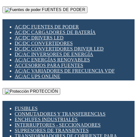
RELÉS INTELIGENTES WIFI
GATEWAY LORAWAN
RELÉS MINIATURA DE POTENCIA
FUENTES DE PODER
GESTIÓN DE REDES
SENSORES MAGNÉTICOS
INFRAESTRUCTURA ETHERCAT
SOPORTE PARA CIRCUITO IMPRESO
PERIFÉRICOS DE RED
SOQUETES PARA RELÉ
AC/DC FUENTES DE PODER
PLACAS MODULARES IOT
SWITCH Y MICROSWITCH
AC/DC CARGADORES DE BATERÍA
SWITCHES Y REDES WIFI
TARJETAS PI
AC/DC DRIVERS LED
SOLUCIONES IOT
UNIÓN Y DERIVACIÓN DE CABLE
DC/DC CONVERTIDORES
SOLUCIONES LORAWAN
DC/DC CONVERTIDORES DRIVER LED
SOLUCIONES RED CELULAR
DC/AC INVERSORES DE ENERGÍA
SEGURIDAD PARA REDES
AC/AC ENERGÍAS RENOVABLES
SWITCHES LAN
ACCESORIOS PARA FUENTES
TELEFONÍA IP (VOIP)
AC/AC VARIADORES DE FRECUENCIA VDF
VIGILANCIA IP (CCTV)
AC/AC UPS ONLINE
MESHTASTIC
PROTECCIÓN
FUSIBLES
CONMUTADORES Y TRANSFERENCIAS
ENCHUFES INDUSTRIALES
INTERRUPTORES - SECCIONADORES
SUPRESORES DE TRANSIENTES
TRANSFORMADORES DE CORRIENTE PARA