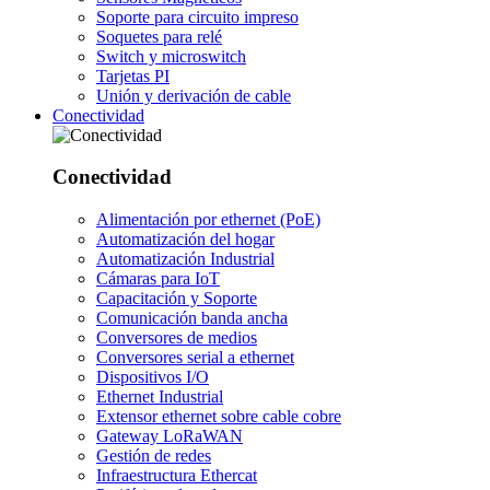
Soporte para circuito impreso
Soquetes para relé
Switch y microswitch
Tarjetas PI
Unión y derivación de cable
Conectividad
Conectividad
Alimentación por ethernet (PoE)
Automatización del hogar
Automatización Industrial
Cámaras para IoT
Capacitación y Soporte
Comunicación banda ancha
Conversores de medios
Conversores serial a ethernet
Dispositivos I/O
Ethernet Industrial
Extensor ethernet sobre cable cobre
Gateway LoRaWAN
Gestión de redes
Infraestructura Ethercat