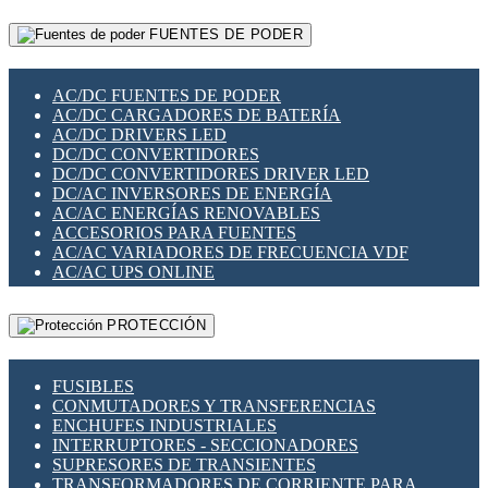
RELÉS INTELIGENTES WIFI
GATEWAY LORAWAN
RELÉS MINIATURA DE POTENCIA
FUENTES DE PODER
GESTIÓN DE REDES
SENSORES MAGNÉTICOS
INFRAESTRUCTURA ETHERCAT
SOPORTE PARA CIRCUITO IMPRESO
PERIFÉRICOS DE RED
SOQUETES PARA RELÉ
AC/DC FUENTES DE PODER
PLACAS MODULARES IOT
SWITCH Y MICROSWITCH
AC/DC CARGADORES DE BATERÍA
SWITCHES Y REDES WIFI
TARJETAS PI
AC/DC DRIVERS LED
SOLUCIONES IOT
UNIÓN Y DERIVACIÓN DE CABLE
DC/DC CONVERTIDORES
SOLUCIONES LORAWAN
DC/DC CONVERTIDORES DRIVER LED
SOLUCIONES RED CELULAR
DC/AC INVERSORES DE ENERGÍA
SEGURIDAD PARA REDES
AC/AC ENERGÍAS RENOVABLES
SWITCHES LAN
ACCESORIOS PARA FUENTES
TELEFONÍA IP (VOIP)
AC/AC VARIADORES DE FRECUENCIA VDF
VIGILANCIA IP (CCTV)
AC/AC UPS ONLINE
MESHTASTIC
PROTECCIÓN
FUSIBLES
CONMUTADORES Y TRANSFERENCIAS
ENCHUFES INDUSTRIALES
INTERRUPTORES - SECCIONADORES
SUPRESORES DE TRANSIENTES
TRANSFORMADORES DE CORRIENTE PARA