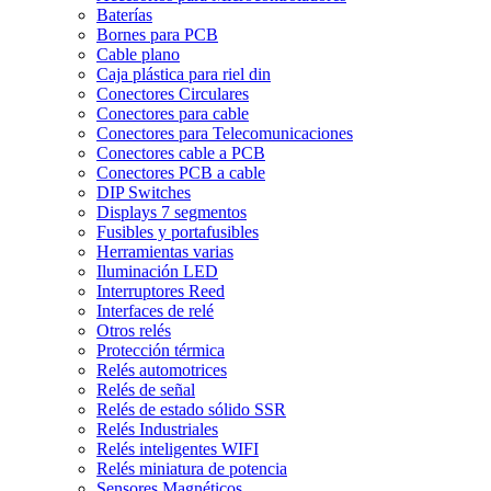
Baterías
Bornes para PCB
Cable plano
Caja plástica para riel din
Conectores Circulares
Conectores para cable
Conectores para Telecomunicaciones
Conectores cable a PCB
Conectores PCB a cable
DIP Switches
Displays 7 segmentos
Fusibles y portafusibles
Herramientas varias
Iluminación LED
Interruptores Reed
Interfaces de relé
Otros relés
Protección térmica
Relés automotrices
Relés de señal
Relés de estado sólido SSR
Relés Industriales
Relés inteligentes WIFI
Relés miniatura de potencia
Sensores Magnéticos