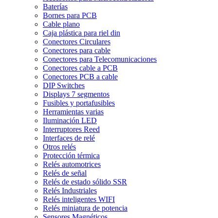
Baterías
Bornes para PCB
Cable plano
Caja plástica para riel din
Conectores Circulares
Conectores para cable
Conectores para Telecomunicaciones
Conectores cable a PCB
Conectores PCB a cable
DIP Switches
Displays 7 segmentos
Fusibles y portafusibles
Herramientas varias
Iluminación LED
Interruptores Reed
Interfaces de relé
Otros relés
Protección térmica
Relés automotrices
Relés de señal
Relés de estado sólido SSR
Relés Industriales
Relés inteligentes WIFI
Relés miniatura de potencia
Sensores Magnéticos