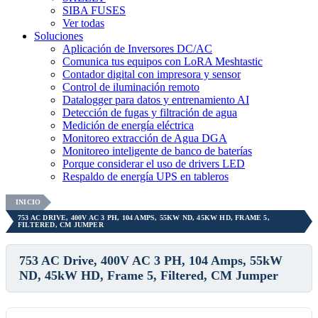
SIBA FUSES
Ver todas
Soluciones
Aplicación de Inversores DC/AC
Comunica tus equipos con LoRA Meshtastic
Contador digital con impresora y sensor
Control de iluminación remoto
Datalogger para datos y entrenamiento AI
Detección de fugas y filtración de agua
Medición de energía eléctrica
Monitoreo extracción de Agua DGA
Monitoreo inteligente de banco de baterías
Porque considerar el uso de drivers LED
Respaldo de energía UPS en tableros
INICIO
753 AC DRIVE, 400V AC 3 PH, 104 AMPS, 55KW ND, 45KW HD, FRAME 5,
FILTERED, CM JUMPER
753 AC Drive, 400V AC 3 PH, 104 Amps, 55kW
ND, 45kW HD, Frame 5, Filtered, CM Jumper