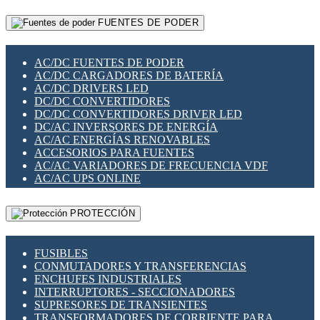
RELÉS INTELIGENTES WIFI
GATEWAY LORAWAN
RELÉS MINIATURA DE POTENCIA
FUENTES DE PODER
GESTIÓN DE REDES
SENSORES MAGNÉTICOS
INFRAESTRUCTURA ETHERCAT
SOPORTE PARA CIRCUITO IMPRESO
PERIFÉRICOS DE RED
SOQUETES PARA RELÉ
AC/DC FUENTES DE PODER
PLACAS MODULARES IOT
SWITCH Y MICROSWITCH
AC/DC CARGADORES DE BATERÍA
SWITCHES Y REDES WIFI
TARJETAS PI
AC/DC DRIVERS LED
SOLUCIONES IOT
UNIÓN Y DERIVACIÓN DE CABLE
DC/DC CONVERTIDORES
SOLUCIONES LORAWAN
DC/DC CONVERTIDORES DRIVER LED
SOLUCIONES RED CELULAR
DC/AC INVERSORES DE ENERGÍA
SEGURIDAD PARA REDES
AC/AC ENERGÍAS RENOVABLES
SWITCHES LAN
ACCESORIOS PARA FUENTES
TELEFONÍA IP (VOIP)
AC/AC VARIADORES DE FRECUENCIA VDF
VIGILANCIA IP (CCTV)
AC/AC UPS ONLINE
MESHTASTIC
PROTECCIÓN
FUSIBLES
CONMUTADORES Y TRANSFERENCIAS
ENCHUFES INDUSTRIALES
INTERRUPTORES - SECCIONADORES
SUPRESORES DE TRANSIENTES
TRANSFORMADORES DE CORRIENTE PARA