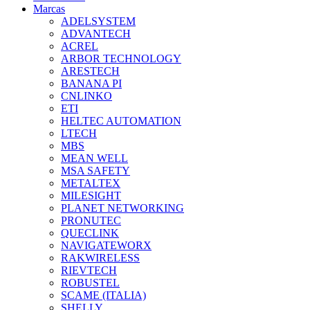
Marcas
ADELSYSTEM
ADVANTECH
ACREL
ARBOR TECHNOLOGY
ARESTECH
BANANA PI
CNLINKO
ETI
HELTEC AUTOMATION
LTECH
MBS
MEAN WELL
MSA SAFETY
METALTEX
MILESIGHT
PLANET NETWORKING
PRONUTEC
QUECLINK
NAVIGATEWORX
RAKWIRELESS
RIEVTECH
ROBUSTEL
SCAME (ITALIA)
SHELLY