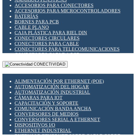
ENCHUFES INDUSTRIALES
ACCESORIOS PARA CONECTORES
INDICADORES PARA PANEL
ACCESORIOS PARA MICROCONTROLADORES
INTERFACES DE RELÉ
BATERÍAS
INTERRUPTORES FIN DE CARRERA
BORNES PARA PCB
LLAVES CONMUTADORAS
CABLE PLANO
MEDIDORES DE ENERGÍA Y TC'S DE CORRIENTE
CAJA PLÁSTICA PARA RIEL DIN
MOTORES PASO A PASO
CONECTORES CIRCULARES
PANTALLAS HMI
CONECTORES PARA CABLE
PLC -CONTROLADORES LÓGICO PROGRAMABLES
CONECTORES PARA TELECOMUNICACIONES
PROGRAMADORES DE HORARIO
CONECTORES CABLE A PCB
PROTECCIÓN ELÉCTRICA
CONECTORES PCB A CABLE
RELÉS DE PROTECCIÓN
CONECTIVIDAD
DIP SWITCHES
SENSORES CAPACITIVOS
DISPLAYS 7 SEGMENTOS
SENSORES DE POSICIÓN LINEAL
FUSIBLES Y PORTAFUSIBLES
SENSORES FOTOELÉCTRICOS
ALIMENTACIÓN POR ETHERNET (POE)
HERRAMIENTAS VARIAS
SENSORES INDUCTIVOS
AUTOMATIZACIÓN DEL HOGAR
ILUMINACIÓN LED
TEMPORIZADORES
AUTOMATIZACIÓN INDUSTRIAL
INTERRUPTORES REED
VARIACS
CÁMARAS PARA IOT
INTERFACES DE RELÉ
VARIADORES DE FRECUENCIA [VDF]
CAPACITACIÓN Y SOPORTE
OTROS RELÉS
SECCIONADORES - INTERRUPTORES
COMUNICACIÓN BANDA ANCHA
PROTECCIÓN TÉRMICA
MAQUINARIA
CONVERSORES DE MEDIOS
RELÉS AUTOMOTRICES
CONVERSORES SERIAL A ETHERNET
RELÉS DE SEÑAL
DISPOSITIVOS I/O
RELÉS DE ESTADO SÓLIDO SSR
ETHERNET INDUSTRIAL
RELÉS INDUSTRIALES
EXTENSOR ETHERNET SOBRE CABLE COBRE