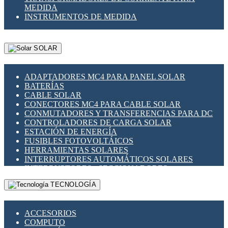
MEDIDA
INSTRUMENTOS DE MEDIDA
SOLAR
ADAPTADORES MC4 PARA PANEL SOLAR
BATERÍAS
CABLE SOLAR
CONECTORES MC4 PARA CABLE SOLAR
CONMUTADORES Y TRANSFERENCIAS PARA DC
CONTROLADORES DE CARGA SOLAR
ESTACIÓN DE ENERGÍA
FUSIBLES FOTOVOLTÁICOS
HERRAMIENTAS SOLARES
INTERRUPTORES AUTOMÁTICOS SOLARES
INTERRUPTORES - SECCIONADORES
FOTOVOLTÁICOS
TECNOLOGÍA
MONTAJE PANEL SOLAR
PORTA FUSIBLES Y SECCIONADORES
FOTOVOLTAICOS
ACCESORIOS
SUPRESOR DE TRANSIENTES SPDS PARA
COMPUTO
APLICACIONES FOTOVOLTAICAS