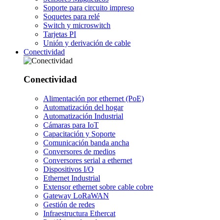
Soporte para circuito impreso
Soquetes para relé
Switch y microswitch
Tarjetas PI
Unión y derivación de cable
Conectividad
Conectividad
Alimentación por ethernet (PoE)
Automatización del hogar
Automatización Industrial
Cámaras para IoT
Capacitación y Soporte
Comunicación banda ancha
Conversores de medios
Conversores serial a ethernet
Dispositivos I/O
Ethernet Industrial
Extensor ethernet sobre cable cobre
Gateway LoRaWAN
Gestión de redes
Infraestructura Ethercat