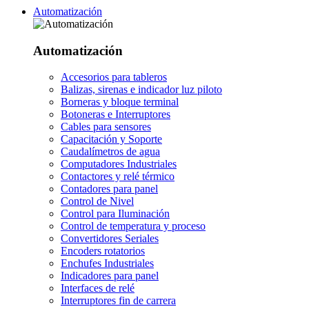
Automatización
Automatización
Accesorios para tableros
Balizas, sirenas e indicador luz piloto
Borneras y bloque terminal
Botoneras e Interruptores
Cables para sensores
Capacitación y Soporte
Caudalímetros de agua
Computadores Industriales
Contactores y relé térmico
Contadores para panel
Control de Nivel
Control para Iluminación
Control de temperatura y proceso
Convertidores Seriales
Encoders rotatorios
Enchufes Industriales
Indicadores para panel
Interfaces de relé
Interruptores fin de carrera