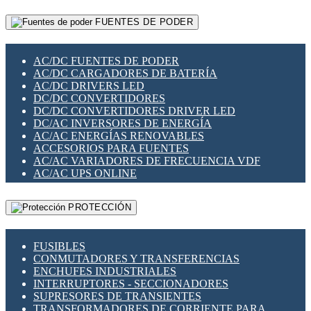
RELÉS INTELIGENTES WIFI
GATEWAY LORAWAN
RELÉS MINIATURA DE POTENCIA
FUENTES DE PODER
GESTIÓN DE REDES
SENSORES MAGNÉTICOS
INFRAESTRUCTURA ETHERCAT
SOPORTE PARA CIRCUITO IMPRESO
PERIFÉRICOS DE RED
SOQUETES PARA RELÉ
AC/DC FUENTES DE PODER
PLACAS MODULARES IOT
SWITCH Y MICROSWITCH
AC/DC CARGADORES DE BATERÍA
SWITCHES Y REDES WIFI
TARJETAS PI
AC/DC DRIVERS LED
SOLUCIONES IOT
UNIÓN Y DERIVACIÓN DE CABLE
DC/DC CONVERTIDORES
SOLUCIONES LORAWAN
DC/DC CONVERTIDORES DRIVER LED
SOLUCIONES RED CELULAR
DC/AC INVERSORES DE ENERGÍA
SEGURIDAD PARA REDES
AC/AC ENERGÍAS RENOVABLES
SWITCHES LAN
ACCESORIOS PARA FUENTES
TELEFONÍA IP (VOIP)
AC/AC VARIADORES DE FRECUENCIA VDF
VIGILANCIA IP (CCTV)
AC/AC UPS ONLINE
MESHTASTIC
PROTECCIÓN
FUSIBLES
CONMUTADORES Y TRANSFERENCIAS
ENCHUFES INDUSTRIALES
INTERRUPTORES - SECCIONADORES
SUPRESORES DE TRANSIENTES
TRANSFORMADORES DE CORRIENTE PARA