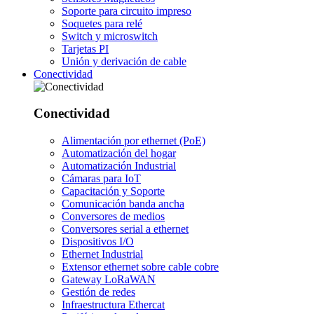
Soporte para circuito impreso
Soquetes para relé
Switch y microswitch
Tarjetas PI
Unión y derivación de cable
Conectividad
Conectividad
Alimentación por ethernet (PoE)
Automatización del hogar
Automatización Industrial
Cámaras para IoT
Capacitación y Soporte
Comunicación banda ancha
Conversores de medios
Conversores serial a ethernet
Dispositivos I/O
Ethernet Industrial
Extensor ethernet sobre cable cobre
Gateway LoRaWAN
Gestión de redes
Infraestructura Ethercat