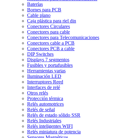
Baterías
Bornes para PCB
Cable plano
Caja plástica para riel din
Conectores Circulares
Conectores para cable
Conectores para Telecomunicaciones
Conectores cable a PCB
Conectores PCB a cable
DIP Switches
Displays 7 segmentos
Fusibles y portafusibles
Herramientas varias
Iluminación LED
Interruptores Reed
Interfaces de relé
Otros relés
Protección térmica
Relés automotrices
Relés de señal
Relés de estado sólido SSR
Relés Industriales
Relés inteligentes WIFI
Relés miniatura de potencia
Sensores Magnéticos