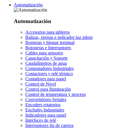
Automatización
Automatización
Accesorios para tableros
Balizas, sirenas e indicador luz piloto
Borneras y bloque terminal
Botoneras e Interruptores
Cables para sensores
Capacitación y Soporte
Caudalímetros de agua
Computadores Industriales
Contactores y relé térmico
Contadores para panel
Control de Nivel
Control para Iluminación
Control de temperatura y proceso
Convertidores Seriales
Encoders rotatorios
Enchufes Industriales
Indicadores para panel
Interfaces de relé
Interruptores fin de carrera