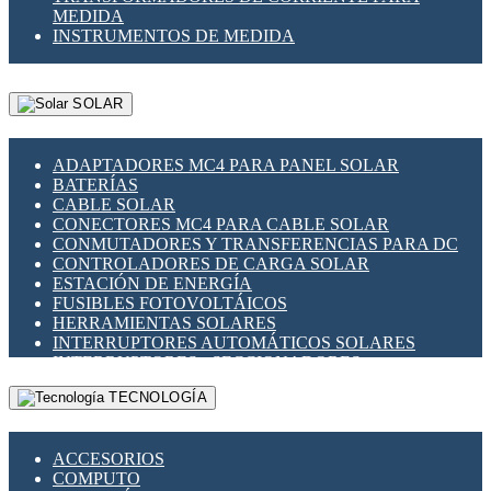
MEDIDA
INSTRUMENTOS DE MEDIDA
SOLAR
ADAPTADORES MC4 PARA PANEL SOLAR
BATERÍAS
CABLE SOLAR
CONECTORES MC4 PARA CABLE SOLAR
CONMUTADORES Y TRANSFERENCIAS PARA DC
CONTROLADORES DE CARGA SOLAR
ESTACIÓN DE ENERGÍA
FUSIBLES FOTOVOLTÁICOS
HERRAMIENTAS SOLARES
INTERRUPTORES AUTOMÁTICOS SOLARES
INTERRUPTORES - SECCIONADORES
FOTOVOLTÁICOS
TECNOLOGÍA
MONTAJE PANEL SOLAR
PORTA FUSIBLES Y SECCIONADORES
FOTOVOLTAICOS
ACCESORIOS
SUPRESOR DE TRANSIENTES SPDS PARA
COMPUTO
APLICACIONES FOTOVOLTAICAS