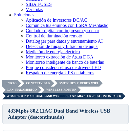
SIBA FUSES
Ver todas
Soluciones
Aplicación de Inversores DC/AC
Comunica tus equipos con LoRA Meshtastic
Contador digital con impresora y sensor
Control de iluminación remoto
Datalogger para datos y entrenamiento AI
Detección de fugas y filtración de agua
Medición de energía eléctrica
Monitoreo extracción de Agua DGA
Monitoreo inteligente de banco de baterías
Porque considerar el uso de drivers LED
Respaldo de energía UPS en tableros
INICIO
CONECTIVIDAD
SWITCHES Y REDES WIFI
LAN INALÁMBRICO
WIRELESS ROUTER
433MPBS 802.11AC DUAL BAND WIRELESS USB ADAPTER (DESCONTINUADO)
433Mpbs 802.11AC Dual Band Wireless USB
Adapter (descontinuado)