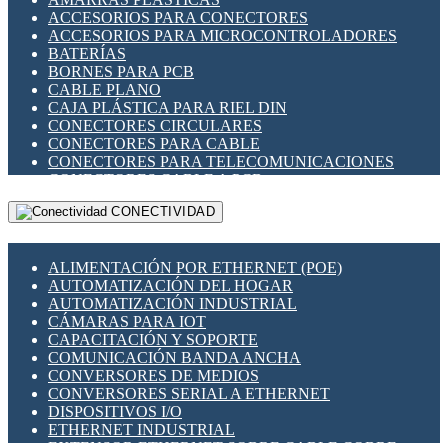
ENCHUFES INDUSTRIALES
ACCESORIOS PARA CONECTORES
INDICADORES PARA PANEL
ACCESORIOS PARA MICROCONTROLADORES
INTERFACES DE RELÉ
BATERÍAS
INTERRUPTORES FIN DE CARRERA
BORNES PARA PCB
LLAVES CONMUTADORAS
CABLE PLANO
MEDIDORES DE ENERGÍA Y TC'S DE CORRIENTE
CAJA PLÁSTICA PARA RIEL DIN
MOTORES PASO A PASO
CONECTORES CIRCULARES
PANTALLAS HMI
CONECTORES PARA CABLE
PLC -CONTROLADORES LÓGICO PROGRAMABLES
CONECTORES PARA TELECOMUNICACIONES
PROGRAMADORES DE HORARIO
CONECTORES CABLE A PCB
PROTECCIÓN ELÉCTRICA
CONECTORES PCB A CABLE
RELÉS DE PROTECCIÓN
CONECTIVIDAD
DIP SWITCHES
SENSORES CAPACITIVOS
DISPLAYS 7 SEGMENTOS
SENSORES DE POSICIÓN LINEAL
FUSIBLES Y PORTAFUSIBLES
SENSORES FOTOELÉCTRICOS
ALIMENTACIÓN POR ETHERNET (POE)
HERRAMIENTAS VARIAS
SENSORES INDUCTIVOS
AUTOMATIZACIÓN DEL HOGAR
ILUMINACIÓN LED
TEMPORIZADORES
AUTOMATIZACIÓN INDUSTRIAL
INTERRUPTORES REED
VARIACS
CÁMARAS PARA IOT
INTERFACES DE RELÉ
VARIADORES DE FRECUENCIA [VDF]
CAPACITACIÓN Y SOPORTE
OTROS RELÉS
SECCIONADORES - INTERRUPTORES
COMUNICACIÓN BANDA ANCHA
PROTECCIÓN TÉRMICA
MAQUINARIA
CONVERSORES DE MEDIOS
RELÉS AUTOMOTRICES
CONVERSORES SERIAL A ETHERNET
RELÉS DE SEÑAL
DISPOSITIVOS I/O
RELÉS DE ESTADO SÓLIDO SSR
ETHERNET INDUSTRIAL
RELÉS INDUSTRIALES
EXTENSOR ETHERNET SOBRE CABLE COBRE