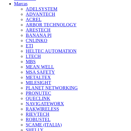
Marcas
ADELSYSTEM
ADVANTECH
ACREL
ARBOR TECHNOLOGY
ARESTECH
BANANA PI
CNLINKO
ETI
HELTEC AUTOMATION
LTECH
MBS
MEAN WELL
MSA SAFETY
METALTEX
MILESIGHT
PLANET NETWORKING
PRONUTEC
QUECLINK
NAVIGATEWORX
RAKWIRELESS
RIEVTECH
ROBUSTEL
SCAME (ITALIA)
SHELLY