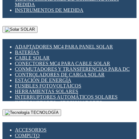
MEDIDA
INSTRUMENTOS DE MEDIDA
SOLAR
ADAPTADORES MC4 PARA PANEL SOLAR
BATERÍAS
CABLE SOLAR
CONECTORES MC4 PARA CABLE SOLAR
CONMUTADORES Y TRANSFERENCIAS PARA DC
CONTROLADORES DE CARGA SOLAR
ESTACIÓN DE ENERGÍA
FUSIBLES FOTOVOLTÁICOS
HERRAMIENTAS SOLARES
INTERRUPTORES AUTOMÁTICOS SOLARES
INTERRUPTORES - SECCIONADORES
FOTOVOLTÁICOS
TECNOLOGÍA
MONTAJE PANEL SOLAR
PORTA FUSIBLES Y SECCIONADORES
FOTOVOLTAICOS
ACCESORIOS
SUPRESOR DE TRANSIENTES SPDS PARA
COMPUTO
APLICACIONES FOTOVOLTAICAS