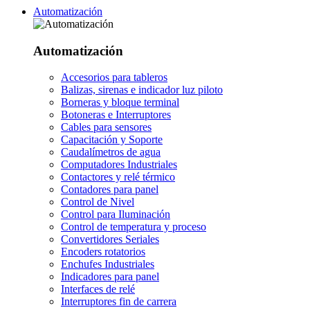
Automatización
Automatización
Accesorios para tableros
Balizas, sirenas e indicador luz piloto
Borneras y bloque terminal
Botoneras e Interruptores
Cables para sensores
Capacitación y Soporte
Caudalímetros de agua
Computadores Industriales
Contactores y relé térmico
Contadores para panel
Control de Nivel
Control para Iluminación
Control de temperatura y proceso
Convertidores Seriales
Encoders rotatorios
Enchufes Industriales
Indicadores para panel
Interfaces de relé
Interruptores fin de carrera