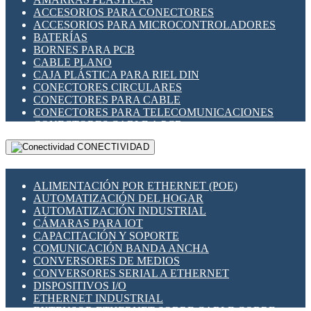
ENCHUFES INDUSTRIALES
ACCESORIOS PARA CONECTORES
INDICADORES PARA PANEL
ACCESORIOS PARA MICROCONTROLADORES
INTERFACES DE RELÉ
BATERÍAS
INTERRUPTORES FIN DE CARRERA
BORNES PARA PCB
LLAVES CONMUTADORAS
CABLE PLANO
MEDIDORES DE ENERGÍA Y TC'S DE CORRIENTE
CAJA PLÁSTICA PARA RIEL DIN
MOTORES PASO A PASO
CONECTORES CIRCULARES
PANTALLAS HMI
CONECTORES PARA CABLE
PLC -CONTROLADORES LÓGICO PROGRAMABLES
CONECTORES PARA TELECOMUNICACIONES
PROGRAMADORES DE HORARIO
CONECTORES CABLE A PCB
PROTECCIÓN ELÉCTRICA
CONECTORES PCB A CABLE
RELÉS DE PROTECCIÓN
CONECTIVIDAD
DIP SWITCHES
SENSORES CAPACITIVOS
DISPLAYS 7 SEGMENTOS
SENSORES DE POSICIÓN LINEAL
FUSIBLES Y PORTAFUSIBLES
SENSORES FOTOELÉCTRICOS
ALIMENTACIÓN POR ETHERNET (POE)
HERRAMIENTAS VARIAS
SENSORES INDUCTIVOS
AUTOMATIZACIÓN DEL HOGAR
ILUMINACIÓN LED
TEMPORIZADORES
AUTOMATIZACIÓN INDUSTRIAL
INTERRUPTORES REED
VARIACS
CÁMARAS PARA IOT
INTERFACES DE RELÉ
VARIADORES DE FRECUENCIA [VDF]
CAPACITACIÓN Y SOPORTE
OTROS RELÉS
SECCIONADORES - INTERRUPTORES
COMUNICACIÓN BANDA ANCHA
PROTECCIÓN TÉRMICA
MAQUINARIA
CONVERSORES DE MEDIOS
RELÉS AUTOMOTRICES
CONVERSORES SERIAL A ETHERNET
RELÉS DE SEÑAL
DISPOSITIVOS I/O
RELÉS DE ESTADO SÓLIDO SSR
ETHERNET INDUSTRIAL
RELÉS INDUSTRIALES
EXTENSOR ETHERNET SOBRE CABLE COBRE