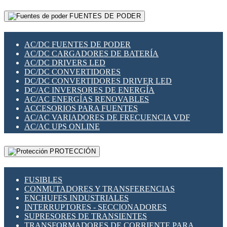
RELÉS INTELIGENTES WIFI
GATEWAY LORAWAN
RELÉS MINIATURA DE POTENCIA
FUENTES DE PODER
GESTIÓN DE REDES
SENSORES MAGNÉTICOS
INFRAESTRUCTURA ETHERCAT
SOPORTE PARA CIRCUITO IMPRESO
PERIFÉRICOS DE RED
SOQUETES PARA RELÉ
AC/DC FUENTES DE PODER
PLACAS MODULARES IOT
SWITCH Y MICROSWITCH
AC/DC CARGADORES DE BATERÍA
SWITCHES Y REDES WIFI
TARJETAS PI
AC/DC DRIVERS LED
SOLUCIONES IOT
UNIÓN Y DERIVACIÓN DE CABLE
DC/DC CONVERTIDORES
SOLUCIONES LORAWAN
DC/DC CONVERTIDORES DRIVER LED
SOLUCIONES RED CELULAR
DC/AC INVERSORES DE ENERGÍA
SEGURIDAD PARA REDES
AC/AC ENERGÍAS RENOVABLES
SWITCHES LAN
ACCESORIOS PARA FUENTES
TELEFONÍA IP (VOIP)
AC/AC VARIADORES DE FRECUENCIA VDF
VIGILANCIA IP (CCTV)
AC/AC UPS ONLINE
MESHTASTIC
PROTECCIÓN
FUSIBLES
CONMUTADORES Y TRANSFERENCIAS
ENCHUFES INDUSTRIALES
INTERRUPTORES - SECCIONADORES
SUPRESORES DE TRANSIENTES
TRANSFORMADORES DE CORRIENTE PARA