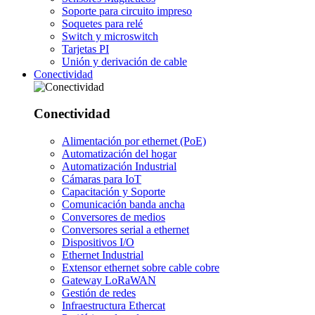
Soporte para circuito impreso
Soquetes para relé
Switch y microswitch
Tarjetas PI
Unión y derivación de cable
Conectividad
Conectividad
Alimentación por ethernet (PoE)
Automatización del hogar
Automatización Industrial
Cámaras para IoT
Capacitación y Soporte
Comunicación banda ancha
Conversores de medios
Conversores serial a ethernet
Dispositivos I/O
Ethernet Industrial
Extensor ethernet sobre cable cobre
Gateway LoRaWAN
Gestión de redes
Infraestructura Ethercat