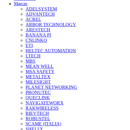
Marcas
ADELSYSTEM
ADVANTECH
ACREL
ARBOR TECHNOLOGY
ARESTECH
BANANA PI
CNLINKO
ETI
HELTEC AUTOMATION
LTECH
MBS
MEAN WELL
MSA SAFETY
METALTEX
MILESIGHT
PLANET NETWORKING
PRONUTEC
QUECLINK
NAVIGATEWORX
RAKWIRELESS
RIEVTECH
ROBUSTEL
SCAME (ITALIA)
SHELLY