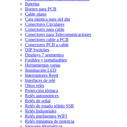
Baterías
Bornes para PCB
Cable plano
Caja plástica para riel din
Conectores Circulares
Conectores para cable
Conectores para Telecomunicaciones
Conectores cable a PCB
Conectores PCB a cable
DIP Switches
Displays 7 segmentos
Fusibles y portafusibles
Herramientas varias
Iluminación LED
Interruptores Reed
Interfaces de relé
Otros relés
Protección térmica
Relés automotrices
Relés de señal
Relés de estado sólido SSR
Relés Industriales
Relés inteligentes WIFI
Relés miniatura de potencia
Sensores Magnéticos