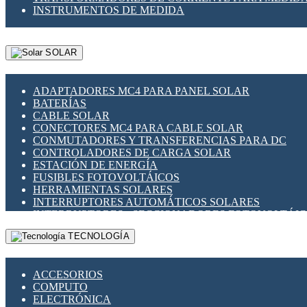
INSTRUMENTOS DE MEDIDA
SOLAR
ADAPTADORES MC4 PARA PANEL SOLAR
BATERÍAS
CABLE SOLAR
CONECTORES MC4 PARA CABLE SOLAR
CONMUTADORES Y TRANSFERENCIAS PARA DC
CONTROLADORES DE CARGA SOLAR
ESTACIÓN DE ENERGÍA
FUSIBLES FOTOVOLTÁICOS
HERRAMIENTAS SOLARES
INTERRUPTORES AUTOMÁTICOS SOLARES
INTERRUPTORES - SECCIONADORES FOTOVOLTÁI
MONTAJE PANEL SOLAR
TECNOLOGÍA
PORTA FUSIBLES Y SECCIONADORES FOTOVOLTAI
SUPRESOR DE TRANSIENTES SPDS PARA APLICACI
ACCESORIOS
COMPUTO
ELECTRÓNICA