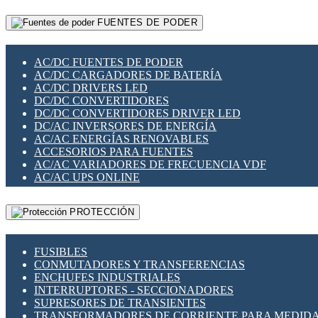
RELÉS INTELIGENTES WIFI
GATEWAY LORAWAN
RELÉS MINIATURA DE POTENCIA
FUENTES DE PODER
GESTIÓN DE REDES
SENSORES MAGNÉTICOS
INFRAESTRUCTURA ETHERCAT
SOPORTE PARA CIRCUITO IMPRESO
PERIFÉRICOS DE RED
SOQUETES PARA RELÉ
AC/DC FUENTES DE PODER
PLACAS MODULARES IOT
SWITCH Y MICROSWITCH
AC/DC CARGADORES DE BATERÍA
SWITCHES Y REDES WIFI
TARJETAS PI
AC/DC DRIVERS LED
SOLUCIONES IOT
UNIÓN Y DERIVACIÓN DE CABLE
DC/DC CONVERTIDORES
SOLUCIONES LORAWAN
DC/DC CONVERTIDORES DRIVER LED
SOLUCIONES RED CELULAR
DC/AC INVERSORES DE ENERGÍA
SEGURIDAD PARA REDES
AC/AC ENERGÍAS RENOVABLES
SWITCHES LAN
ACCESORIOS PARA FUENTES
TELEFONÍA IP (VOIP)
AC/AC VARIADORES DE FRECUENCIA VDF
VIGILANCIA IP (CCTV)
AC/AC UPS ONLINE
MESHTASTIC
PROTECCIÓN
FUSIBLES
CONMUTADORES Y TRANSFERENCIAS
ENCHUFES INDUSTRIALES
INTERRUPTORES - SECCIONADORES
SUPRESORES DE TRANSIENTES
TRANSFORMADORES DE CORRIENTE PARA MEDID