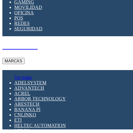
GAMING
MOVILIDAD
OFICINA
POS
REDES
SEGURIDAD
A PEDIDO
MARCAS
Ver todas
ADELSYSTEM
ADVANTECH
ACREL
ARBOR TECHNOLOGY
ARESTECH
BANANA PI
CNLINKO
ETI
HELTEC AUTOMATION
LTECH