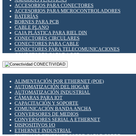
ENCHUFES INDUSTRIALES
ACCESORIOS PARA CONECTORES
INDICADORES PARA PANEL
ACCESORIOS PARA MICROCONTROLADORES
INTERFACES DE RELÉ
BATERÍAS
INTERRUPTORES FIN DE CARRERA
BORNES PARA PCB
LLAVES CONMUTADORAS
CABLE PLANO
MEDIDORES DE ENERGÍA Y TC'S DE CORRIENTE
CAJA PLÁSTICA PARA RIEL DIN
MOTORES PASO A PASO
CONECTORES CIRCULARES
PANTALLAS HMI
CONECTORES PARA CABLE
PLC -CONTROLADORES LÓGICO PROGRAMABLES
CONECTORES PARA TELECOMUNICACIONES
PROGRAMADORES DE HORARIO
CONECTORES CABLE A PCB
PROTECCIÓN ELÉCTRICA
CONECTORES PCB A CABLE
RELÉS DE PROTECCIÓN
CONECTIVIDAD
DIP SWITCHES
SENSORES CAPACITIVOS
DISPLAYS 7 SEGMENTOS
SENSORES DE POSICIÓN LINEAL
FUSIBLES Y PORTAFUSIBLES
SENSORES FOTOELÉCTRICOS
ALIMENTACIÓN POR ETHERNET (POE)
HERRAMIENTAS VARIAS
SENSORES INDUCTIVOS
AUTOMATIZACIÓN DEL HOGAR
ILUMINACIÓN LED
TEMPORIZADORES
AUTOMATIZACIÓN INDUSTRIAL
INTERRUPTORES REED
VARIACS
CÁMARAS PARA IOT
INTERFACES DE RELÉ
VARIADORES DE FRECUENCIA [VDF]
CAPACITACIÓN Y SOPORTE
OTROS RELÉS
SECCIONADORES - INTERRUPTORES
COMUNICACIÓN BANDA ANCHA
PROTECCIÓN TÉRMICA
MAQUINARIA
CONVERSORES DE MEDIOS
RELÉS AUTOMOTRICES
CONVERSORES SERIAL A ETHERNET
RELÉS DE SEÑAL
DISPOSITIVOS I/O
RELÉS DE ESTADO SÓLIDO SSR
ETHERNET INDUSTRIAL
RELÉS INDUSTRIALES
EXTENSOR ETHERNET SOBRE CABLE COBRE