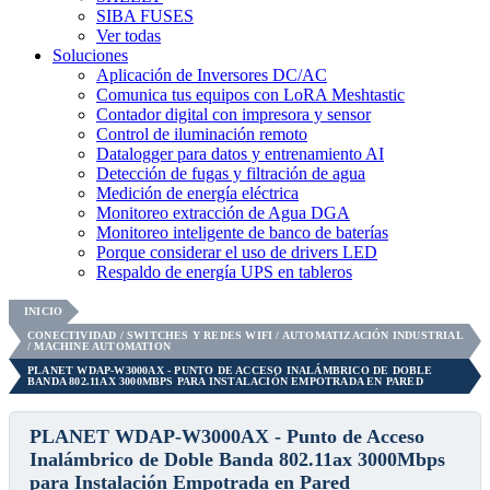
SIBA FUSES
Ver todas
Soluciones
Aplicación de Inversores DC/AC
Comunica tus equipos con LoRA Meshtastic
Contador digital con impresora y sensor
Control de iluminación remoto
Datalogger para datos y entrenamiento AI
Detección de fugas y filtración de agua
Medición de energía eléctrica
Monitoreo extracción de Agua DGA
Monitoreo inteligente de banco de baterías
Porque considerar el uso de drivers LED
Respaldo de energía UPS en tableros
INICIO
CONECTIVIDAD / SWITCHES Y REDES WIFI / AUTOMATIZACIÓN INDUSTRIAL
/ MACHINE AUTOMATION
PLANET WDAP-W3000AX - PUNTO DE ACCESO INALÁMBRICO DE DOBLE
BANDA 802.11AX 3000MBPS PARA INSTALACIÓN EMPOTRADA EN PARED
PLANET WDAP-W3000AX - Punto de Acceso
Inalámbrico de Doble Banda 802.11ax 3000Mbps
para Instalación Empotrada en Pared