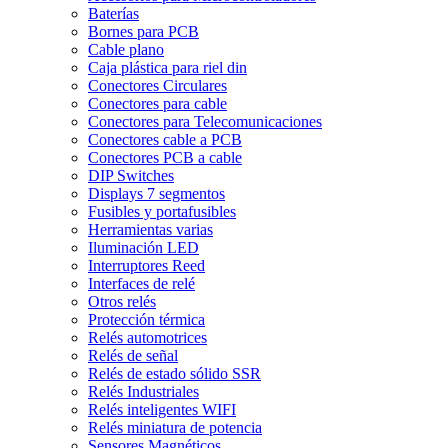
Baterías
Bornes para PCB
Cable plano
Caja plástica para riel din
Conectores Circulares
Conectores para cable
Conectores para Telecomunicaciones
Conectores cable a PCB
Conectores PCB a cable
DIP Switches
Displays 7 segmentos
Fusibles y portafusibles
Herramientas varias
Iluminación LED
Interruptores Reed
Interfaces de relé
Otros relés
Protección térmica
Relés automotrices
Relés de señal
Relés de estado sólido SSR
Relés Industriales
Relés inteligentes WIFI
Relés miniatura de potencia
Sensores Magnéticos