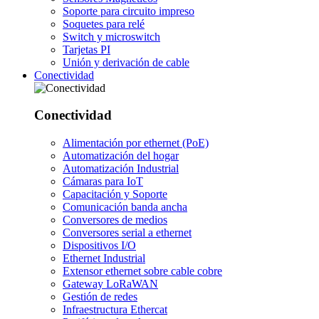
Soporte para circuito impreso
Soquetes para relé
Switch y microswitch
Tarjetas PI
Unión y derivación de cable
Conectividad
Conectividad
Alimentación por ethernet (PoE)
Automatización del hogar
Automatización Industrial
Cámaras para IoT
Capacitación y Soporte
Comunicación banda ancha
Conversores de medios
Conversores serial a ethernet
Dispositivos I/O
Ethernet Industrial
Extensor ethernet sobre cable cobre
Gateway LoRaWAN
Gestión de redes
Infraestructura Ethercat