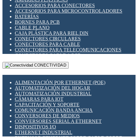
ENCHUFES INDUSTRIALES
ACCESORIOS PARA CONECTORES
INDICADORES PARA PANEL
ACCESORIOS PARA MICROCONTROLADORES
INTERFACES DE RELÉ
BATERÍAS
INTERRUPTORES FIN DE CARRERA
BORNES PARA PCB
LLAVES CONMUTADORAS
CABLE PLANO
MEDIDORES DE ENERGÍA Y TC'S DE CORRIENTE
CAJA PLÁSTICA PARA RIEL DIN
MOTORES PASO A PASO
CONECTORES CIRCULARES
PANTALLAS HMI
CONECTORES PARA CABLE
PLC -CONTROLADORES LÓGICO PROGRAMABLES
CONECTORES PARA TELECOMUNICACIONES
PROGRAMADORES DE HORARIO
CONECTORES CABLE A PCB
PROTECCIÓN ELÉCTRICA
CONECTORES PCB A CABLE
RELÉS DE PROTECCIÓN
CONECTIVIDAD
DIP SWITCHES
SENSORES CAPACITIVOS
DISPLAYS 7 SEGMENTOS
SENSORES DE POSICIÓN LINEAL
FUSIBLES Y PORTAFUSIBLES
SENSORES FOTOELÉCTRICOS
ALIMENTACIÓN POR ETHERNET (POE)
HERRAMIENTAS VARIAS
SENSORES INDUCTIVOS
AUTOMATIZACIÓN DEL HOGAR
ILUMINACIÓN LED
TEMPORIZADORES
AUTOMATIZACIÓN INDUSTRIAL
INTERRUPTORES REED
VARIACS
CÁMARAS PARA IOT
INTERFACES DE RELÉ
VARIADORES DE FRECUENCIA [VDF]
CAPACITACIÓN Y SOPORTE
OTROS RELÉS
SECCIONADORES - INTERRUPTORES
COMUNICACIÓN BANDA ANCHA
PROTECCIÓN TÉRMICA
MAQUINARIA
CONVERSORES DE MEDIOS
RELÉS AUTOMOTRICES
CONVERSORES SERIAL A ETHERNET
RELÉS DE SEÑAL
DISPOSITIVOS I/O
RELÉS DE ESTADO SÓLIDO SSR
ETHERNET INDUSTRIAL
RELÉS INDUSTRIALES
EXTENSOR ETHERNET SOBRE CABLE COBRE