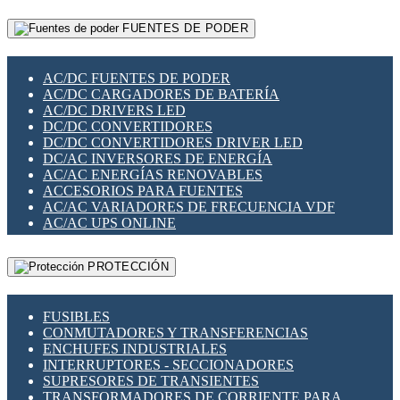
RELÉS INTELIGENTES WIFI
GATEWAY LORAWAN
RELÉS MINIATURA DE POTENCIA
FUENTES DE PODER
GESTIÓN DE REDES
SENSORES MAGNÉTICOS
INFRAESTRUCTURA ETHERCAT
SOPORTE PARA CIRCUITO IMPRESO
PERIFÉRICOS DE RED
SOQUETES PARA RELÉ
AC/DC FUENTES DE PODER
PLACAS MODULARES IOT
SWITCH Y MICROSWITCH
AC/DC CARGADORES DE BATERÍA
SWITCHES Y REDES WIFI
TARJETAS PI
AC/DC DRIVERS LED
SOLUCIONES IOT
UNIÓN Y DERIVACIÓN DE CABLE
DC/DC CONVERTIDORES
SOLUCIONES LORAWAN
DC/DC CONVERTIDORES DRIVER LED
SOLUCIONES RED CELULAR
DC/AC INVERSORES DE ENERGÍA
SEGURIDAD PARA REDES
AC/AC ENERGÍAS RENOVABLES
SWITCHES LAN
ACCESORIOS PARA FUENTES
TELEFONÍA IP (VOIP)
AC/AC VARIADORES DE FRECUENCIA VDF
VIGILANCIA IP (CCTV)
AC/AC UPS ONLINE
MESHTASTIC
PROTECCIÓN
FUSIBLES
CONMUTADORES Y TRANSFERENCIAS
ENCHUFES INDUSTRIALES
INTERRUPTORES - SECCIONADORES
SUPRESORES DE TRANSIENTES
TRANSFORMADORES DE CORRIENTE PARA