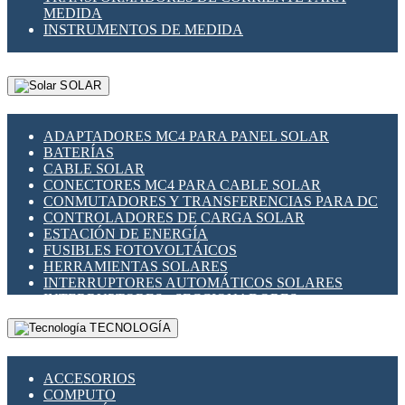
MEDIDA
INSTRUMENTOS DE MEDIDA
SOLAR
ADAPTADORES MC4 PARA PANEL SOLAR
BATERÍAS
CABLE SOLAR
CONECTORES MC4 PARA CABLE SOLAR
CONMUTADORES Y TRANSFERENCIAS PARA DC
CONTROLADORES DE CARGA SOLAR
ESTACIÓN DE ENERGÍA
FUSIBLES FOTOVOLTÁICOS
HERRAMIENTAS SOLARES
INTERRUPTORES AUTOMÁTICOS SOLARES
INTERRUPTORES - SECCIONADORES
FOTOVOLTÁICOS
TECNOLOGÍA
MONTAJE PANEL SOLAR
PORTA FUSIBLES Y SECCIONADORES
FOTOVOLTAICOS
ACCESORIOS
SUPRESOR DE TRANSIENTES SPDS PARA
COMPUTO
APLICACIONES FOTOVOLTAICAS