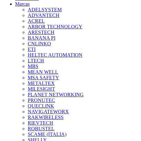
Marcas
ADELSYSTEM
ADVANTECH
ACREL
ARBOR TECHNOLOGY
ARESTECH
BANANA PI
CNLINKO
ETI
HELTEC AUTOMATION
LTECH
MBS
MEAN WELL
MSA SAFETY
METALTEX
MILESIGHT
PLANET NETWORKING
PRONUTEC
QUECLINK
NAVIGATEWORX
RAKWIRELESS
RIEVTECH
ROBUSTEL
SCAME (ITALIA)
SHELLY