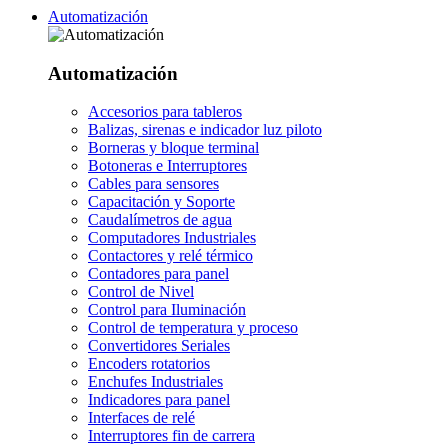
Automatización
Automatización
Accesorios para tableros
Balizas, sirenas e indicador luz piloto
Borneras y bloque terminal
Botoneras e Interruptores
Cables para sensores
Capacitación y Soporte
Caudalímetros de agua
Computadores Industriales
Contactores y relé térmico
Contadores para panel
Control de Nivel
Control para Iluminación
Control de temperatura y proceso
Convertidores Seriales
Encoders rotatorios
Enchufes Industriales
Indicadores para panel
Interfaces de relé
Interruptores fin de carrera