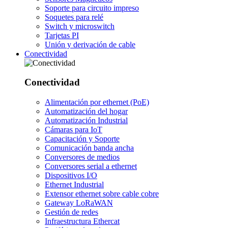
Soporte para circuito impreso
Soquetes para relé
Switch y microswitch
Tarjetas PI
Unión y derivación de cable
Conectividad
Conectividad
Alimentación por ethernet (PoE)
Automatización del hogar
Automatización Industrial
Cámaras para IoT
Capacitación y Soporte
Comunicación banda ancha
Conversores de medios
Conversores serial a ethernet
Dispositivos I/O
Ethernet Industrial
Extensor ethernet sobre cable cobre
Gateway LoRaWAN
Gestión de redes
Infraestructura Ethercat