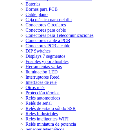
Baterías
Bornes para PCB
Cable plano
Caja plástica para riel din
Conectores Circulares
Conectores para cable
Conectores para Telecomunicaciones
Conectores cable a PCB
Conectores PCB a cable
DIP Switches
Displays 7 segmentos
Fusibles y portafusibles
Herramientas varias
Iluminación LED
Interruptores Reed
Interfaces de relé
Otros relés
Protección térmica
Relés automotrices
Relés de señal
Relés de estado sólido SSR
Relés Industriales
Relés inteligentes WIFI
Relés miniatura de potencia
Sensores Magnéticos