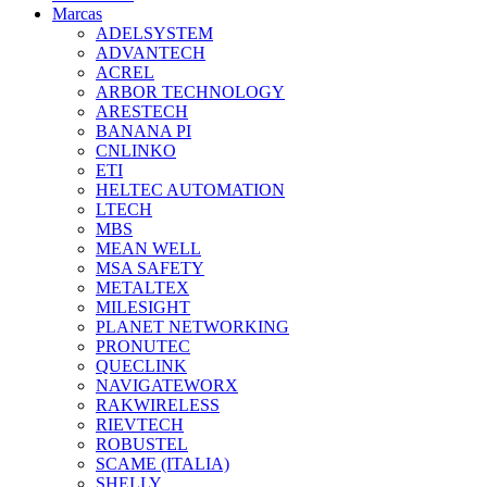
Marcas
ADELSYSTEM
ADVANTECH
ACREL
ARBOR TECHNOLOGY
ARESTECH
BANANA PI
CNLINKO
ETI
HELTEC AUTOMATION
LTECH
MBS
MEAN WELL
MSA SAFETY
METALTEX
MILESIGHT
PLANET NETWORKING
PRONUTEC
QUECLINK
NAVIGATEWORX
RAKWIRELESS
RIEVTECH
ROBUSTEL
SCAME (ITALIA)
SHELLY