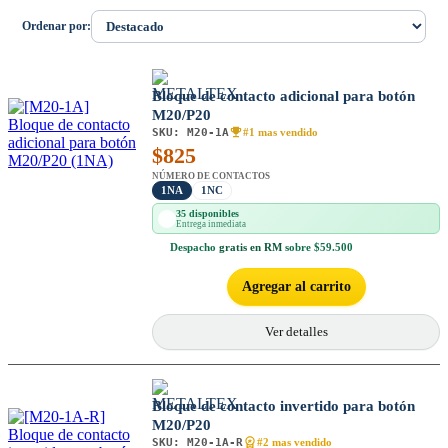
Ordenar por:
Bloque de contacto adicional para botón
M20/P20
SKU:
M20-1A
#1 mas vendido
$
825
NÚMERO DE CONTACTOS
1NA
1NC
35 disponibles
Entrega inmediata
Despacho
gratis en RM
sobre $59.500
Agregar al carrito
Ver detalles
Bloque de contacto invertido para botón
M20/P20
SKU:
M20-1A-R
#2 mas vendido