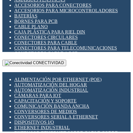
ENCHUFES INDUSTRIALES
ACCESORIOS PARA CONECTORES
INDICADORES PARA PANEL
ACCESORIOS PARA MICROCONTROLADORES
INTERFACES DE RELÉ
BATERÍAS
INTERRUPTORES FIN DE CARRERA
BORNES PARA PCB
LLAVES CONMUTADORAS
CABLE PLANO
MEDIDORES DE ENERGÍA Y TC'S DE CORRIENTE
CAJA PLÁSTICA PARA RIEL DIN
MOTORES PASO A PASO
CONECTORES CIRCULARES
PANTALLAS HMI
CONECTORES PARA CABLE
PLC -CONTROLADORES LÓGICO PROGRAMABLES
CONECTORES PARA TELECOMUNICACIONES
PROGRAMADORES DE HORARIO
CONECTORES CABLE A PCB
PROTECCIÓN ELÉCTRICA
CONECTORES PCB A CABLE
RELÉS DE PROTECCIÓN
CONECTIVIDAD
DIP SWITCHES
SENSORES CAPACITIVOS
DISPLAYS 7 SEGMENTOS
SENSORES DE POSICIÓN LINEAL
FUSIBLES Y PORTAFUSIBLES
SENSORES FOTOELÉCTRICOS
ALIMENTACIÓN POR ETHERNET (POE)
HERRAMIENTAS VARIAS
SENSORES INDUCTIVOS
AUTOMATIZACIÓN DEL HOGAR
ILUMINACIÓN LED
TEMPORIZADORES
AUTOMATIZACIÓN INDUSTRIAL
INTERRUPTORES REED
VARIACS
CÁMARAS PARA IOT
INTERFACES DE RELÉ
VARIADORES DE FRECUENCIA [VDF]
CAPACITACIÓN Y SOPORTE
OTROS RELÉS
SECCIONADORES - INTERRUPTORES
COMUNICACIÓN BANDA ANCHA
PROTECCIÓN TÉRMICA
MAQUINARIA
CONVERSORES DE MEDIOS
RELÉS AUTOMOTRICES
CONVERSORES SERIAL A ETHERNET
RELÉS DE SEÑAL
DISPOSITIVOS I/O
RELÉS DE ESTADO SÓLIDO SSR
ETHERNET INDUSTRIAL
RELÉS INDUSTRIALES
EXTENSOR ETHERNET SOBRE CABLE COBRE