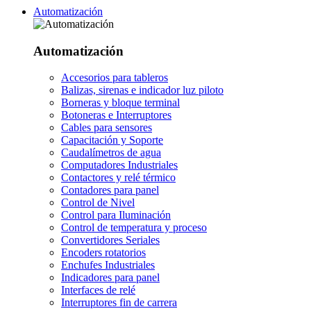
Automatización
Automatización
Accesorios para tableros
Balizas, sirenas e indicador luz piloto
Borneras y bloque terminal
Botoneras e Interruptores
Cables para sensores
Capacitación y Soporte
Caudalímetros de agua
Computadores Industriales
Contactores y relé térmico
Contadores para panel
Control de Nivel
Control para Iluminación
Control de temperatura y proceso
Convertidores Seriales
Encoders rotatorios
Enchufes Industriales
Indicadores para panel
Interfaces de relé
Interruptores fin de carrera