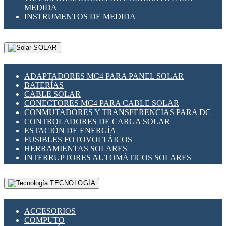
MEDIDA
INSTRUMENTOS DE MEDIDA
SOLAR
ADAPTADORES MC4 PARA PANEL SOLAR
BATERÍAS
CABLE SOLAR
CONECTORES MC4 PARA CABLE SOLAR
CONMUTADORES Y TRANSFERENCIAS PARA DC
CONTROLADORES DE CARGA SOLAR
ESTACIÓN DE ENERGÍA
FUSIBLES FOTOVOLTÁICOS
HERRAMIENTAS SOLARES
INTERRUPTORES AUTOMÁTICOS SOLARES
INTERRUPTORES - SECCIONADORES
FOTOVOLTÁICOS
TECNOLOGÍA
MONTAJE PANEL SOLAR
PORTA FUSIBLES Y SECCIONADORES
FOTOVOLTAICOS
ACCESORIOS
SUPRESOR DE TRANSIENTES SPDS PARA
COMPUTO
APLICACIONES FOTOVOLTAICAS