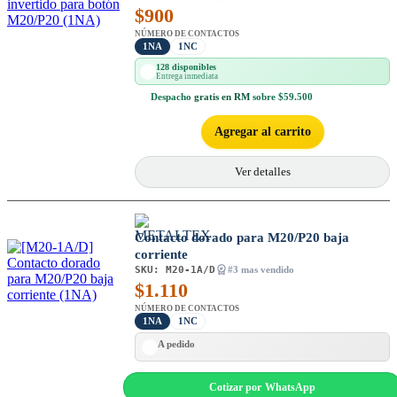
$
900
NÚMERO DE CONTACTOS
1NA
1NC
128 disponibles
Entrega inmediata
Despacho
gratis en RM
sobre $59.500
Agregar al carrito
Ver detalles
Contacto dorado para M20/P20 baja
corriente
SKU:
M20-1A/D
#3 mas vendido
$
1.110
NÚMERO DE CONTACTOS
1NA
1NC
A pedido
Cotizar por WhatsApp