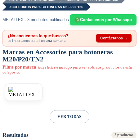
ACCESORIOS PARA BOTONERAS M20/P20/TN2
METALTEX · 3 productos publicados
Contáctenos por Whatsapp
¿No encuentras lo que buscas?
Contáctanos →
Lo importamos para ti en
una semana
Marcas en Accesorios para botoneras
M20/P20/TN2
Filtra por marca
haz click en un logo para ver solo sus productos de esta
categoria.
VER TODAS
Resultados
3 productos