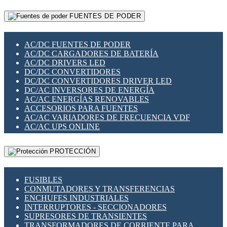
RELÉS INTELIGENTES WIFI
GATEWAY LORAWAN
RELÉS MINIATURA DE POTENCIA
FUENTES DE PODER
GESTIÓN DE REDES
SENSORES MAGNÉTICOS
INFRAESTRUCTURA ETHERCAT
SOPORTE PARA CIRCUITO IMPRESO
PERIFÉRICOS DE RED
SOQUETES PARA RELÉ
AC/DC FUENTES DE PODER
PLACAS MODULARES IOT
SWITCH Y MICROSWITCH
AC/DC CARGADORES DE BATERÍA
SWITCHES Y REDES WIFI
TARJETAS PI
AC/DC DRIVERS LED
SOLUCIONES IOT
UNIÓN Y DERIVACIÓN DE CABLE
DC/DC CONVERTIDORES
SOLUCIONES LORAWAN
DC/DC CONVERTIDORES DRIVER LED
SOLUCIONES RED CELULAR
DC/AC INVERSORES DE ENERGÍA
SEGURIDAD PARA REDES
AC/AC ENERGÍAS RENOVABLES
SWITCHES LAN
ACCESORIOS PARA FUENTES
TELEFONÍA IP (VOIP)
AC/AC VARIADORES DE FRECUENCIA VDF
VIGILANCIA IP (CCTV)
AC/AC UPS ONLINE
MESHTASTIC
PROTECCIÓN
FUSIBLES
CONMUTADORES Y TRANSFERENCIAS
ENCHUFES INDUSTRIALES
INTERRUPTORES - SECCIONADORES
SUPRESORES DE TRANSIENTES
TRANSFORMADORES DE CORRIENTE PARA