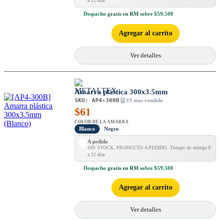
a 12 días
Despacho
gratis en RM
sobre $59.500
Agregar al carrito
Ver detalles
Amarra plástica 300x3.5mm
SKU:
AP4-300B
#3 mas vendido
$
61
COLOR DE LA AMARRA
Blanco
Negro
A pedido
SIN STOCK, PRODUCTO A PEDIDO. Tiempo de entrega 8
a 12 días
Despacho
gratis en RM
sobre $59.500
Agregar al carrito
Ver detalles