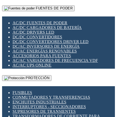
RELÉS INTELIGENTES WIFI
GATEWAY LORAWAN
RELÉS MINIATURA DE POTENCIA
FUENTES DE PODER
GESTIÓN DE REDES
SENSORES MAGNÉTICOS
INFRAESTRUCTURA ETHERCAT
SOPORTE PARA CIRCUITO IMPRESO
PERIFÉRICOS DE RED
SOQUETES PARA RELÉ
AC/DC FUENTES DE PODER
PLACAS MODULARES IOT
SWITCH Y MICROSWITCH
AC/DC CARGADORES DE BATERÍA
SWITCHES Y REDES WIFI
TARJETAS PI
AC/DC DRIVERS LED
SOLUCIONES IOT
UNIÓN Y DERIVACIÓN DE CABLE
DC/DC CONVERTIDORES
SOLUCIONES LORAWAN
DC/DC CONVERTIDORES DRIVER LED
SOLUCIONES RED CELULAR
DC/AC INVERSORES DE ENERGÍA
SEGURIDAD PARA REDES
AC/AC ENERGÍAS RENOVABLES
SWITCHES LAN
ACCESORIOS PARA FUENTES
TELEFONÍA IP (VOIP)
AC/AC VARIADORES DE FRECUENCIA VDF
VIGILANCIA IP (CCTV)
AC/AC UPS ONLINE
MESHTASTIC
PROTECCIÓN
FUSIBLES
CONMUTADORES Y TRANSFERENCIAS
ENCHUFES INDUSTRIALES
INTERRUPTORES - SECCIONADORES
SUPRESORES DE TRANSIENTES
TRANSFORMADORES DE CORRIENTE PARA