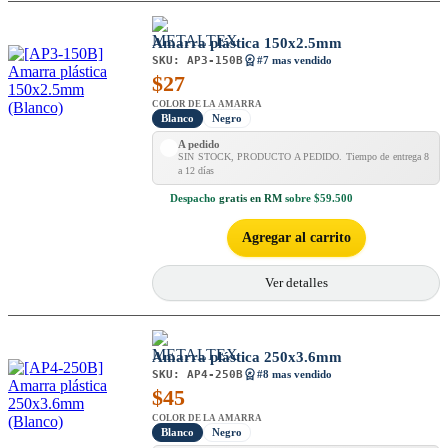
Amarra plástica 150x2.5mm
SKU:
AP3-150B
#7 mas vendido
$
27
COLOR DE LA AMARRA
Blanco
Negro
A pedido
SIN STOCK, PRODUCTO A PEDIDO. Tiempo de entrega 8
a 12 días
Despacho
gratis en RM
sobre $59.500
Agregar al carrito
Ver detalles
Amarra plástica 250x3.6mm
SKU:
AP4-250B
#8 mas vendido
$
45
COLOR DE LA AMARRA
Blanco
Negro