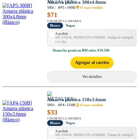
Amarra plástica 300x4.8mm
SKU:
AP5-300B
#1 mas vendido
$
71
COLOR DE LA AMARRA
Blanco
Negro
A pedido
SIN STOCK, PRODUCTO A PEDIDO. Tiempo de entrega 8
a 12 días
Despacho
gratis en RM
sobre $59.500
Agregar al carrito
Ver detalles
Amarra plástica 150x3.6mm
SKU:
AP4-150B
#2 mas vendido
$
33
COLOR DE LA AMARRA
Blanco
Negro
A pedido
SIN STOCK, PRODUCTO A PEDIDO. Tiempo de entrega 8