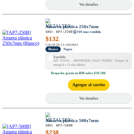
Ver detalles
Amarra plástica 250x7mm
SKU:
AP7-250B
#10 mas vendido
$
132
COLOR DE LA AMARRA
Blanco
Negro
A pedido
SIN STOCK - IMPORTADO BAJO PEDIDO. Tiempo de
entrega 8 a 12 días hábiles.
Despacho
gratis en RM
sobre $59.500
Agregar al carrito
Ver detalles
Amarra plástica 500x7mm
SKU:
AP7-500B
$
238