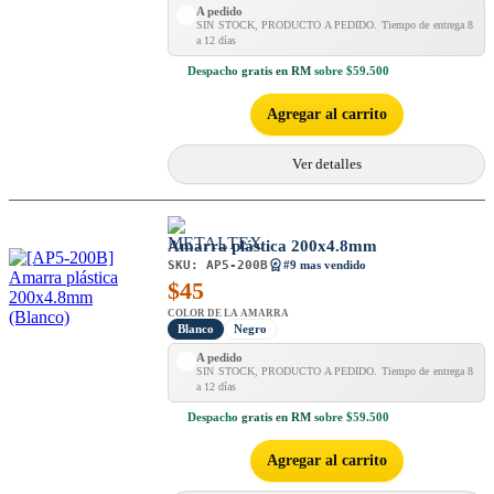
A pedido
SIN STOCK, PRODUCTO A PEDIDO. Tiempo de entrega 8
a 12 días
Despacho
gratis en RM
sobre $59.500
Agregar al carrito
Ver detalles
Amarra plástica 200x4.8mm
SKU:
AP5-200B
#9 mas vendido
$
45
COLOR DE LA AMARRA
Blanco
Negro
A pedido
SIN STOCK, PRODUCTO A PEDIDO. Tiempo de entrega 8
a 12 días
Despacho
gratis en RM
sobre $59.500
Agregar al carrito