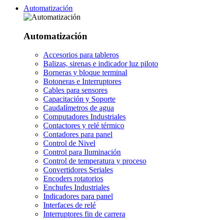
Automatización
Automatización
Accesorios para tableros
Balizas, sirenas e indicador luz piloto
Borneras y bloque terminal
Botoneras e Interruptores
Cables para sensores
Capacitación y Soporte
Caudalímetros de agua
Computadores Industriales
Contactores y relé térmico
Contadores para panel
Control de Nivel
Control para Iluminación
Control de temperatura y proceso
Convertidores Seriales
Encoders rotatorios
Enchufes Industriales
Indicadores para panel
Interfaces de relé
Interruptores fin de carrera