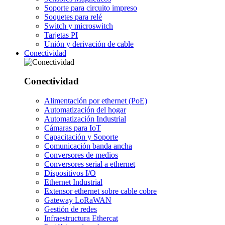
Soporte para circuito impreso
Soquetes para relé
Switch y microswitch
Tarjetas PI
Unión y derivación de cable
Conectividad
Conectividad
Alimentación por ethernet (PoE)
Automatización del hogar
Automatización Industrial
Cámaras para IoT
Capacitación y Soporte
Comunicación banda ancha
Conversores de medios
Conversores serial a ethernet
Dispositivos I/O
Ethernet Industrial
Extensor ethernet sobre cable cobre
Gateway LoRaWAN
Gestión de redes
Infraestructura Ethercat