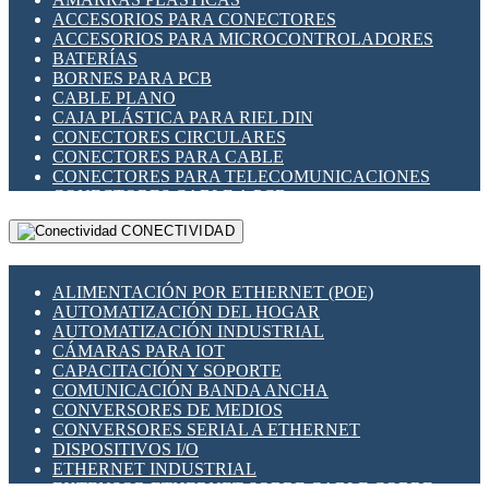
ENCHUFES INDUSTRIALES
ACCESORIOS PARA CONECTORES
INDICADORES PARA PANEL
ACCESORIOS PARA MICROCONTROLADORES
INTERFACES DE RELÉ
BATERÍAS
INTERRUPTORES FIN DE CARRERA
BORNES PARA PCB
LLAVES CONMUTADORAS
CABLE PLANO
MEDIDORES DE ENERGÍA Y TC'S DE CORRIENTE
CAJA PLÁSTICA PARA RIEL DIN
MOTORES PASO A PASO
CONECTORES CIRCULARES
PANTALLAS HMI
CONECTORES PARA CABLE
PLC -CONTROLADORES LÓGICO PROGRAMABLES
CONECTORES PARA TELECOMUNICACIONES
PROGRAMADORES DE HORARIO
CONECTORES CABLE A PCB
PROTECCIÓN ELÉCTRICA
CONECTORES PCB A CABLE
RELÉS DE PROTECCIÓN
CONECTIVIDAD
DIP SWITCHES
SENSORES CAPACITIVOS
DISPLAYS 7 SEGMENTOS
SENSORES DE POSICIÓN LINEAL
FUSIBLES Y PORTAFUSIBLES
SENSORES FOTOELÉCTRICOS
ALIMENTACIÓN POR ETHERNET (POE)
HERRAMIENTAS VARIAS
SENSORES INDUCTIVOS
AUTOMATIZACIÓN DEL HOGAR
ILUMINACIÓN LED
TEMPORIZADORES
AUTOMATIZACIÓN INDUSTRIAL
INTERRUPTORES REED
VARIACS
CÁMARAS PARA IOT
INTERFACES DE RELÉ
VARIADORES DE FRECUENCIA [VDF]
CAPACITACIÓN Y SOPORTE
OTROS RELÉS
SECCIONADORES - INTERRUPTORES
COMUNICACIÓN BANDA ANCHA
PROTECCIÓN TÉRMICA
MAQUINARIA
CONVERSORES DE MEDIOS
RELÉS AUTOMOTRICES
CONVERSORES SERIAL A ETHERNET
RELÉS DE SEÑAL
DISPOSITIVOS I/O
RELÉS DE ESTADO SÓLIDO SSR
ETHERNET INDUSTRIAL
RELÉS INDUSTRIALES
EXTENSOR ETHERNET SOBRE CABLE COBRE