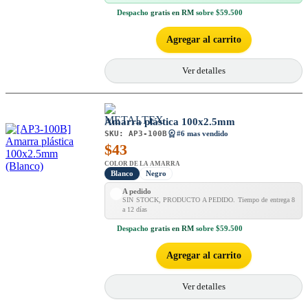
Despacho
gratis en RM
sobre $59.500
Agregar al carrito
Ver detalles
Amarra plástica 100x2.5mm
SKU:
AP3-100B
#6 mas vendido
$
43
COLOR DE LA AMARRA
Blanco
Negro
A pedido
SIN STOCK, PRODUCTO A PEDIDO. Tiempo de entrega 8
a 12 días
Despacho
gratis en RM
sobre $59.500
Agregar al carrito
Ver detalles