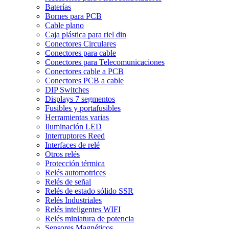
Baterías
Bornes para PCB
Cable plano
Caja plástica para riel din
Conectores Circulares
Conectores para cable
Conectores para Telecomunicaciones
Conectores cable a PCB
Conectores PCB a cable
DIP Switches
Displays 7 segmentos
Fusibles y portafusibles
Herramientas varias
Iluminación LED
Interruptores Reed
Interfaces de relé
Otros relés
Protección térmica
Relés automotrices
Relés de señal
Relés de estado sólido SSR
Relés Industriales
Relés inteligentes WIFI
Relés miniatura de potencia
Sensores Magnéticos