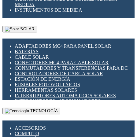
MEDIDA
INSTRUMENTOS DE MEDIDA
SOLAR
ADAPTADORES MC4 PARA PANEL SOLAR
BATERÍAS
CABLE SOLAR
CONECTORES MC4 PARA CABLE SOLAR
CONMUTADORES Y TRANSFERENCIAS PARA DC
CONTROLADORES DE CARGA SOLAR
ESTACIÓN DE ENERGÍA
FUSIBLES FOTOVOLTÁICOS
HERRAMIENTAS SOLARES
INTERRUPTORES AUTOMÁTICOS SOLARES
INTERRUPTORES - SECCIONADORES
FOTOVOLTÁICOS
TECNOLOGÍA
MONTAJE PANEL SOLAR
PORTA FUSIBLES Y SECCIONADORES
FOTOVOLTAICOS
ACCESORIOS
SUPRESOR DE TRANSIENTES SPDS PARA
COMPUTO
APLICACIONES FOTOVOLTAICAS