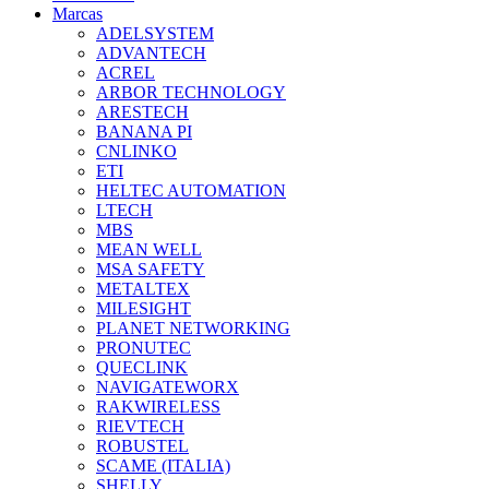
Marcas
ADELSYSTEM
ADVANTECH
ACREL
ARBOR TECHNOLOGY
ARESTECH
BANANA PI
CNLINKO
ETI
HELTEC AUTOMATION
LTECH
MBS
MEAN WELL
MSA SAFETY
METALTEX
MILESIGHT
PLANET NETWORKING
PRONUTEC
QUECLINK
NAVIGATEWORX
RAKWIRELESS
RIEVTECH
ROBUSTEL
SCAME (ITALIA)
SHELLY