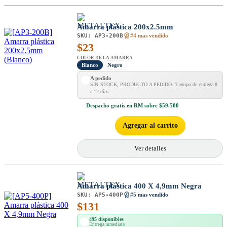
Amarra plástica 200x2.5mm
SKU:
AP3-200B
#4 mas vendido
$
23
COLOR DE LA AMARRA
Blanco
Negro
A pedido
SIN STOCK, PRODUCTO A PEDIDO. Tiempo de entrega 8
a 12 días
Despacho
gratis en RM
sobre $59.500
Agregar al carrito
Ver detalles
Amarra plástica 400 X 4,9mm Negra
SKU:
AP5-400P
#5 mas vendido
$
131
495 disponibles
Entrega inmediata