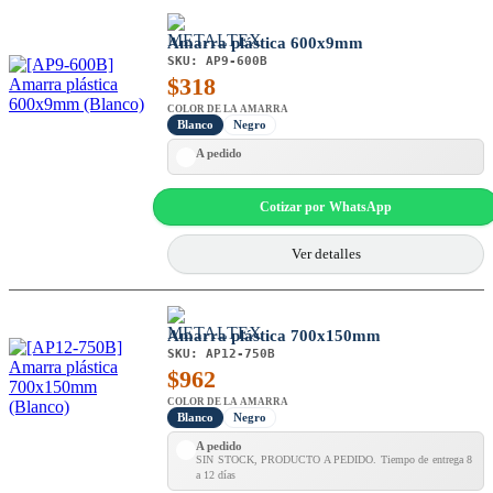
Amarra plástica 600x9mm
SKU:
AP9-600B
$
318
COLOR DE LA AMARRA
Blanco
Negro
A pedido
Cotizar por WhatsApp
Ver detalles
Amarra plástica 700x150mm
SKU:
AP12-750B
$
962
COLOR DE LA AMARRA
Blanco
Negro
A pedido
SIN STOCK, PRODUCTO A PEDIDO. Tiempo de entrega 8
a 12 días