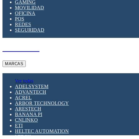
GAMING
MOVILIDAD
OFICINA
POS
REDES
SEGURIDAD
A PEDIDO
MARCAS
Ver todas
ADELSYSTEM
ADVANTECH
ACREL
ARBOR TECHNOLOGY
ARESTECH
BANANA PI
CNLINKO
ETI
HELTEC AUTOMATION
LTECH