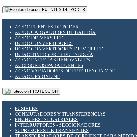
RELÉS INTELIGENTES WIFI
GATEWAY LORAWAN
RELÉS MINIATURA DE POTENCIA
FUENTES DE PODER
GESTIÓN DE REDES
SENSORES MAGNÉTICOS
INFRAESTRUCTURA ETHERCAT
SOPORTE PARA CIRCUITO IMPRESO
PERIFÉRICOS DE RED
SOQUETES PARA RELÉ
AC/DC FUENTES DE PODER
PLACAS MODULARES IOT
SWITCH Y MICROSWITCH
AC/DC CARGADORES DE BATERÍA
SWITCHES Y REDES WIFI
TARJETAS PI
AC/DC DRIVERS LED
SOLUCIONES IOT
UNIÓN Y DERIVACIÓN DE CABLE
DC/DC CONVERTIDORES
SOLUCIONES LORAWAN
DC/DC CONVERTIDORES DRIVER LED
SOLUCIONES RED CELULAR
DC/AC INVERSORES DE ENERGÍA
SEGURIDAD PARA REDES
AC/AC ENERGÍAS RENOVABLES
SWITCHES LAN
ACCESORIOS PARA FUENTES
TELEFONÍA IP (VOIP)
AC/AC VARIADORES DE FRECUENCIA VDF
VIGILANCIA IP (CCTV)
AC/AC UPS ONLINE
MESHTASTIC
PROTECCIÓN
FUSIBLES
CONMUTADORES Y TRANSFERENCIAS
ENCHUFES INDUSTRIALES
INTERRUPTORES - SECCIONADORES
SUPRESORES DE TRANSIENTES
TRANSFORMADORES DE CORRIENTE PARA MEDID