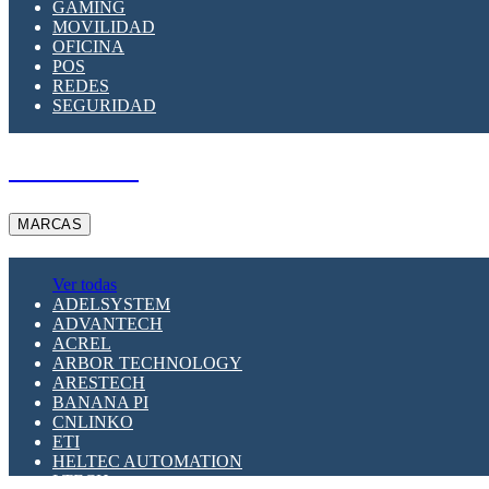
GAMING
MOVILIDAD
OFICINA
POS
REDES
SEGURIDAD
A PEDIDO
MARCAS
Ver todas
ADELSYSTEM
ADVANTECH
ACREL
ARBOR TECHNOLOGY
ARESTECH
BANANA PI
CNLINKO
ETI
HELTEC AUTOMATION
LTECH