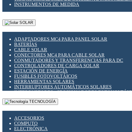
INSTRUMENTOS DE MEDIDA
SOLAR
ADAPTADORES MC4 PARA PANEL SOLAR
BATERÍAS
CABLE SOLAR
CONECTORES MC4 PARA CABLE SOLAR
CONMUTADORES Y TRANSFERENCIAS PARA DC
CONTROLADORES DE CARGA SOLAR
ESTACIÓN DE ENERGÍA
FUSIBLES FOTOVOLTÁICOS
HERRAMIENTAS SOLARES
INTERRUPTORES AUTOMÁTICOS SOLARES
INTERRUPTORES - SECCIONADORES FOTOVOLTÁI
MONTAJE PANEL SOLAR
TECNOLOGÍA
PORTA FUSIBLES Y SECCIONADORES FOTOVOLTAI
SUPRESOR DE TRANSIENTES SPDS PARA APLICACI
ACCESORIOS
COMPUTO
ELECTRÓNICA