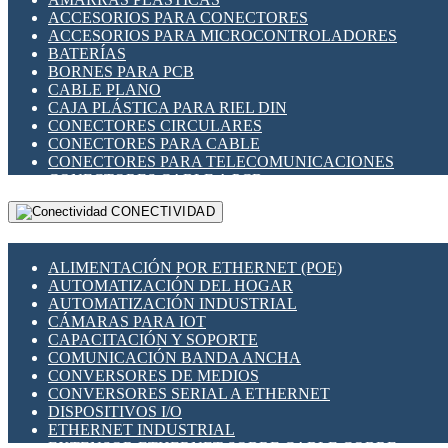
ENCHUFES INDUSTRIALES
ACCESORIOS PARA CONECTORES
INDICADORES PARA PANEL
ACCESORIOS PARA MICROCONTROLADORES
INTERFACES DE RELÉ
BATERÍAS
INTERRUPTORES FIN DE CARRERA
BORNES PARA PCB
LLAVES CONMUTADORAS
CABLE PLANO
MEDIDORES DE ENERGÍA Y TC'S DE CORRIENTE
CAJA PLÁSTICA PARA RIEL DIN
MOTORES PASO A PASO
CONECTORES CIRCULARES
PANTALLAS HMI
CONECTORES PARA CABLE
PLC -CONTROLADORES LÓGICO PROGRAMABLES
CONECTORES PARA TELECOMUNICACIONES
PROGRAMADORES DE HORARIO
CONECTORES CABLE A PCB
PROTECCIÓN ELÉCTRICA
CONECTORES PCB A CABLE
RELÉS DE PROTECCIÓN
CONECTIVIDAD
DIP SWITCHES
SENSORES CAPACITIVOS
DISPLAYS 7 SEGMENTOS
SENSORES DE POSICIÓN LINEAL
FUSIBLES Y PORTAFUSIBLES
SENSORES FOTOELÉCTRICOS
ALIMENTACIÓN POR ETHERNET (POE)
HERRAMIENTAS VARIAS
SENSORES INDUCTIVOS
AUTOMATIZACIÓN DEL HOGAR
ILUMINACIÓN LED
TEMPORIZADORES
AUTOMATIZACIÓN INDUSTRIAL
INTERRUPTORES REED
VARIACS
CÁMARAS PARA IOT
INTERFACES DE RELÉ
VARIADORES DE FRECUENCIA [VDF]
CAPACITACIÓN Y SOPORTE
OTROS RELÉS
SECCIONADORES - INTERRUPTORES
COMUNICACIÓN BANDA ANCHA
PROTECCIÓN TÉRMICA
MAQUINARIA
CONVERSORES DE MEDIOS
RELÉS AUTOMOTRICES
CONVERSORES SERIAL A ETHERNET
RELÉS DE SEÑAL
DISPOSITIVOS I/O
RELÉS DE ESTADO SÓLIDO SSR
ETHERNET INDUSTRIAL
RELÉS INDUSTRIALES
EXTENSOR ETHERNET SOBRE CABLE COBRE