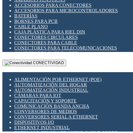
ENCHUFES INDUSTRIALES
ACCESORIOS PARA CONECTORES
INDICADORES PARA PANEL
ACCESORIOS PARA MICROCONTROLADORES
INTERFACES DE RELÉ
BATERÍAS
INTERRUPTORES FIN DE CARRERA
BORNES PARA PCB
LLAVES CONMUTADORAS
CABLE PLANO
MEDIDORES DE ENERGÍA Y TC'S DE CORRIENTE
CAJA PLÁSTICA PARA RIEL DIN
MOTORES PASO A PASO
CONECTORES CIRCULARES
PANTALLAS HMI
CONECTORES PARA CABLE
PLC -CONTROLADORES LÓGICO PROGRAMABLES
CONECTORES PARA TELECOMUNICACIONES
PROGRAMADORES DE HORARIO
CONECTORES CABLE A PCB
PROTECCIÓN ELÉCTRICA
CONECTORES PCB A CABLE
RELÉS DE PROTECCIÓN
CONECTIVIDAD
DIP SWITCHES
SENSORES CAPACITIVOS
DISPLAYS 7 SEGMENTOS
SENSORES DE POSICIÓN LINEAL
FUSIBLES Y PORTAFUSIBLES
SENSORES FOTOELÉCTRICOS
ALIMENTACIÓN POR ETHERNET (POE)
HERRAMIENTAS VARIAS
SENSORES INDUCTIVOS
AUTOMATIZACIÓN DEL HOGAR
ILUMINACIÓN LED
TEMPORIZADORES
AUTOMATIZACIÓN INDUSTRIAL
INTERRUPTORES REED
VARIACS
CÁMARAS PARA IOT
INTERFACES DE RELÉ
VARIADORES DE FRECUENCIA [VDF]
CAPACITACIÓN Y SOPORTE
OTROS RELÉS
SECCIONADORES - INTERRUPTORES
COMUNICACIÓN BANDA ANCHA
PROTECCIÓN TÉRMICA
MAQUINARIA
CONVERSORES DE MEDIOS
RELÉS AUTOMOTRICES
CONVERSORES SERIAL A ETHERNET
RELÉS DE SEÑAL
DISPOSITIVOS I/O
RELÉS DE ESTADO SÓLIDO SSR
ETHERNET INDUSTRIAL
RELÉS INDUSTRIALES
EXTENSOR ETHERNET SOBRE CABLE COBRE