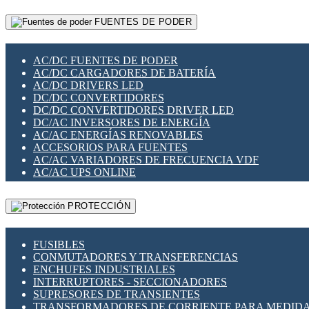
RELÉS INTELIGENTES WIFI
GATEWAY LORAWAN
RELÉS MINIATURA DE POTENCIA
FUENTES DE PODER
GESTIÓN DE REDES
SENSORES MAGNÉTICOS
INFRAESTRUCTURA ETHERCAT
SOPORTE PARA CIRCUITO IMPRESO
PERIFÉRICOS DE RED
SOQUETES PARA RELÉ
AC/DC FUENTES DE PODER
PLACAS MODULARES IOT
SWITCH Y MICROSWITCH
AC/DC CARGADORES DE BATERÍA
SWITCHES Y REDES WIFI
TARJETAS PI
AC/DC DRIVERS LED
SOLUCIONES IOT
UNIÓN Y DERIVACIÓN DE CABLE
DC/DC CONVERTIDORES
SOLUCIONES LORAWAN
DC/DC CONVERTIDORES DRIVER LED
SOLUCIONES RED CELULAR
DC/AC INVERSORES DE ENERGÍA
SEGURIDAD PARA REDES
AC/AC ENERGÍAS RENOVABLES
SWITCHES LAN
ACCESORIOS PARA FUENTES
TELEFONÍA IP (VOIP)
AC/AC VARIADORES DE FRECUENCIA VDF
VIGILANCIA IP (CCTV)
AC/AC UPS ONLINE
MESHTASTIC
PROTECCIÓN
FUSIBLES
CONMUTADORES Y TRANSFERENCIAS
ENCHUFES INDUSTRIALES
INTERRUPTORES - SECCIONADORES
SUPRESORES DE TRANSIENTES
TRANSFORMADORES DE CORRIENTE PARA MEDID