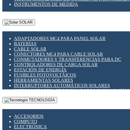
INSTRUMENTOS DE MEDIDA
SOLAR
ADAPTADORES MC4 PARA PANEL SOLAR
BATERÍAS
CABLE SOLAR
CONECTORES MC4 PARA CABLE SOLAR
CONMUTADORES Y TRANSFERENCIAS PARA DC
CONTROLADORES DE CARGA SOLAR
ESTACIÓN DE ENERGÍA
FUSIBLES FOTOVOLTÁICOS
HERRAMIENTAS SOLARES
INTERRUPTORES AUTOMÁTICOS SOLARES
INTERRUPTORES - SECCIONADORES FOTOVOLTÁI
MONTAJE PANEL SOLAR
TECNOLOGÍA
PORTA FUSIBLES Y SECCIONADORES FOTOVOLTAI
SUPRESOR DE TRANSIENTES SPDS PARA APLICACI
ACCESORIOS
COMPUTO
ELECTRÓNICA