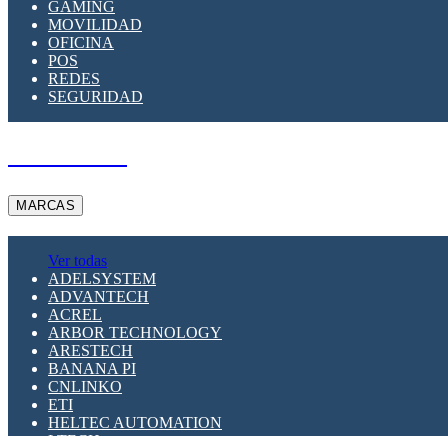
GAMING
MOVILIDAD
OFICINA
POS
REDES
SEGURIDAD
A PEDIDO
MARCAS
Ver todas
ADELSYSTEM
ADVANTECH
ACREL
ARBOR TECHNOLOGY
ARESTECH
BANANA PI
CNLINKO
ETI
HELTEC AUTOMATION
LTECH