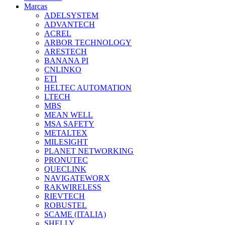
Marcas
ADELSYSTEM
ADVANTECH
ACREL
ARBOR TECHNOLOGY
ARESTECH
BANANA PI
CNLINKO
ETI
HELTEC AUTOMATION
LTECH
MBS
MEAN WELL
MSA SAFETY
METALTEX
MILESIGHT
PLANET NETWORKING
PRONUTEC
QUECLINK
NAVIGATEWORX
RAKWIRELESS
RIEVTECH
ROBUSTEL
SCAME (ITALIA)
SHELLY