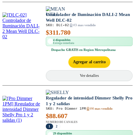
Controlador de Iluminación DALI-2 Mean
Well DLC-02
SKU:
DLC-02
#3 mas vendido
$
311.780
4 disponibles
Entrega inmediata
Despacho
GRATIS
en Region Metropolitana
Agregar al carrito
Ver detalles
Regulador de intensidad Dimmer Shelly Pro
1 y 2 salidas
SKU:
Pro Dimmer 1PM
#4 mas vendido
$
88.607
NUMERO DE CANALES
1
2
29 disponibles