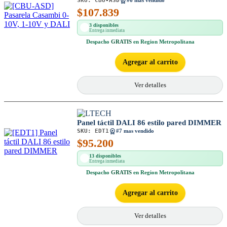
SKU:
CBU-ASD
#6 mas vendido
$
107.839
3 disponibles
Entrega inmediata
Despacho
GRATIS
en Region Metropolitana
Agregar al carrito
Ver detalles
Panel táctil DALI 86 estilo pared DIMMER
SKU:
EDT1
#7 mas vendido
$
95.200
13 disponibles
Entrega inmediata
Despacho
GRATIS
en Region Metropolitana
Agregar al carrito
Ver detalles