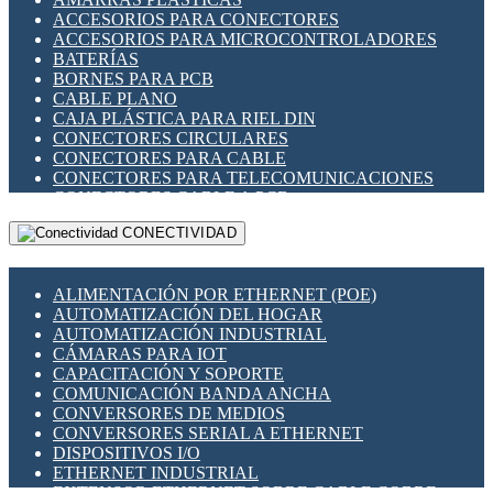
ENCHUFES INDUSTRIALES
ACCESORIOS PARA CONECTORES
INDICADORES PARA PANEL
ACCESORIOS PARA MICROCONTROLADORES
INTERFACES DE RELÉ
BATERÍAS
INTERRUPTORES FIN DE CARRERA
BORNES PARA PCB
LLAVES CONMUTADORAS
CABLE PLANO
MEDIDORES DE ENERGÍA Y TC'S DE CORRIENTE
CAJA PLÁSTICA PARA RIEL DIN
MOTORES PASO A PASO
CONECTORES CIRCULARES
PANTALLAS HMI
CONECTORES PARA CABLE
PLC -CONTROLADORES LÓGICO PROGRAMABLES
CONECTORES PARA TELECOMUNICACIONES
PROGRAMADORES DE HORARIO
CONECTORES CABLE A PCB
PROTECCIÓN ELÉCTRICA
CONECTORES PCB A CABLE
RELÉS DE PROTECCIÓN
CONECTIVIDAD
DIP SWITCHES
SENSORES CAPACITIVOS
DISPLAYS 7 SEGMENTOS
SENSORES DE POSICIÓN LINEAL
FUSIBLES Y PORTAFUSIBLES
SENSORES FOTOELÉCTRICOS
ALIMENTACIÓN POR ETHERNET (POE)
HERRAMIENTAS VARIAS
SENSORES INDUCTIVOS
AUTOMATIZACIÓN DEL HOGAR
ILUMINACIÓN LED
TEMPORIZADORES
AUTOMATIZACIÓN INDUSTRIAL
INTERRUPTORES REED
VARIACS
CÁMARAS PARA IOT
INTERFACES DE RELÉ
VARIADORES DE FRECUENCIA [VDF]
CAPACITACIÓN Y SOPORTE
OTROS RELÉS
SECCIONADORES - INTERRUPTORES
COMUNICACIÓN BANDA ANCHA
PROTECCIÓN TÉRMICA
MAQUINARIA
CONVERSORES DE MEDIOS
RELÉS AUTOMOTRICES
CONVERSORES SERIAL A ETHERNET
RELÉS DE SEÑAL
DISPOSITIVOS I/O
RELÉS DE ESTADO SÓLIDO SSR
ETHERNET INDUSTRIAL
RELÉS INDUSTRIALES
EXTENSOR ETHERNET SOBRE CABLE COBRE