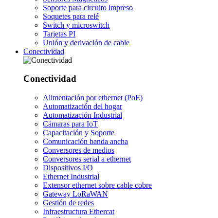
Soporte para circuito impreso
Soquetes para relé
Switch y microswitch
Tarjetas PI
Unión y derivación de cable
Conectividad
Conectividad
Alimentación por ethernet (PoE)
Automatización del hogar
Automatización Industrial
Cámaras para IoT
Capacitación y Soporte
Comunicación banda ancha
Conversores de medios
Conversores serial a ethernet
Dispositivos I/O
Ethernet Industrial
Extensor ethernet sobre cable cobre
Gateway LoRaWAN
Gestión de redes
Infraestructura Ethercat