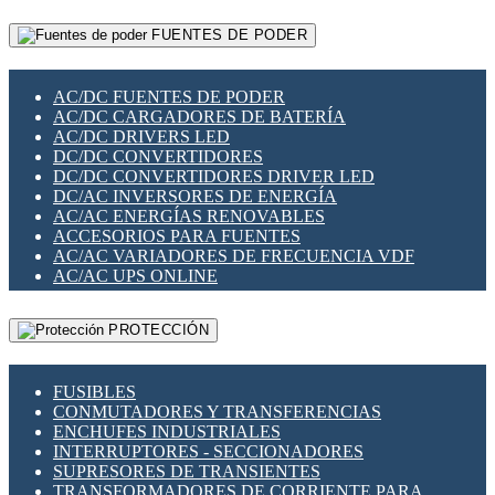
RELÉS INTELIGENTES WIFI
GATEWAY LORAWAN
RELÉS MINIATURA DE POTENCIA
FUENTES DE PODER
GESTIÓN DE REDES
SENSORES MAGNÉTICOS
INFRAESTRUCTURA ETHERCAT
SOPORTE PARA CIRCUITO IMPRESO
PERIFÉRICOS DE RED
SOQUETES PARA RELÉ
AC/DC FUENTES DE PODER
PLACAS MODULARES IOT
SWITCH Y MICROSWITCH
AC/DC CARGADORES DE BATERÍA
SWITCHES Y REDES WIFI
TARJETAS PI
AC/DC DRIVERS LED
SOLUCIONES IOT
UNIÓN Y DERIVACIÓN DE CABLE
DC/DC CONVERTIDORES
SOLUCIONES LORAWAN
DC/DC CONVERTIDORES DRIVER LED
SOLUCIONES RED CELULAR
DC/AC INVERSORES DE ENERGÍA
SEGURIDAD PARA REDES
AC/AC ENERGÍAS RENOVABLES
SWITCHES LAN
ACCESORIOS PARA FUENTES
TELEFONÍA IP (VOIP)
AC/AC VARIADORES DE FRECUENCIA VDF
VIGILANCIA IP (CCTV)
AC/AC UPS ONLINE
MESHTASTIC
PROTECCIÓN
FUSIBLES
CONMUTADORES Y TRANSFERENCIAS
ENCHUFES INDUSTRIALES
INTERRUPTORES - SECCIONADORES
SUPRESORES DE TRANSIENTES
TRANSFORMADORES DE CORRIENTE PARA