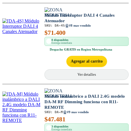
Módulo Interruptor DALI 4 Canales
Atenuador
SKU:
DA-4S
#8 mas vendido
$
71.400
8 disponibles
Entrega inmediata
Despacho
GRATIS
en Region Metropolitana
Agregar al carrito
Ver detalles
Módulo inalámbrico a DALI 2.4G modelo
DA-M RF Dimming funciona con R11-
REMOTE
SKU:
DA-M
#9 mas vendido
$
47.481
3 disponibles
Entrega inmediata