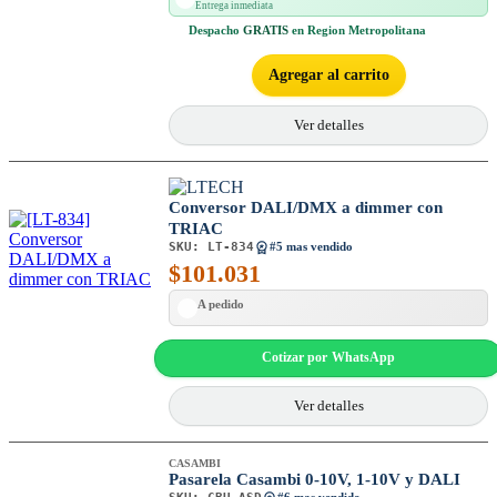
Entrega inmediata
Despacho
GRATIS
en Region Metropolitana
Agregar al carrito
Ver detalles
Conversor DALI/DMX a dimmer con
TRIAC
SKU:
LT-834
#5 mas vendido
$
101.031
A pedido
Cotizar por WhatsApp
Ver detalles
CASAMBI
Pasarela Casambi 0-10V, 1-10V y DALI