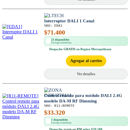
Interruptor DALI 1 Canal
SKU:
EDA1
$
71.400
23 disponibles
Entrega inmediata
Despacho
GRATIS
en Region Metropolitana
Agregar al carrito
Ver detalles
Control remoto para módulo DALI 2.4G
modelo DA-M RF Dimming
SKU:
R11-REMOTE
$
33.320
3 disponibles
Entrega inmediata
Despacho
gratis en RM
sobre $59.500