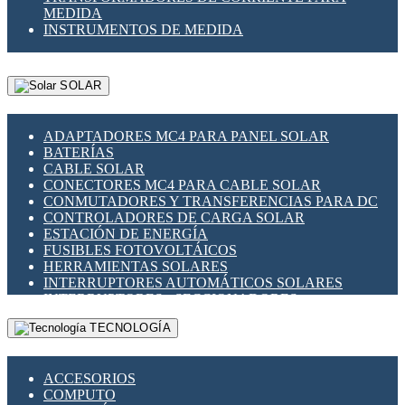
MEDIDA
INSTRUMENTOS DE MEDIDA
SOLAR
ADAPTADORES MC4 PARA PANEL SOLAR
BATERÍAS
CABLE SOLAR
CONECTORES MC4 PARA CABLE SOLAR
CONMUTADORES Y TRANSFERENCIAS PARA DC
CONTROLADORES DE CARGA SOLAR
ESTACIÓN DE ENERGÍA
FUSIBLES FOTOVOLTÁICOS
HERRAMIENTAS SOLARES
INTERRUPTORES AUTOMÁTICOS SOLARES
INTERRUPTORES - SECCIONADORES
FOTOVOLTÁICOS
TECNOLOGÍA
MONTAJE PANEL SOLAR
PORTA FUSIBLES Y SECCIONADORES
FOTOVOLTAICOS
ACCESORIOS
SUPRESOR DE TRANSIENTES SPDS PARA
COMPUTO
APLICACIONES FOTOVOLTAICAS