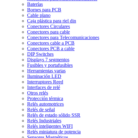
Baterías
Bornes para PCB
Cable plano
Caja plástica para riel din
Conectores Circulares
Conectores para cable
Conectores para Telecomunicaciones
Conectores cable a PCB
Conectores PCB a cable
DIP Switches
Displays 7 segmentos
Fusibles y portafusibles
Herramientas varias
Iluminación LED
Interruptores Reed
Interfaces de relé
Otros relés
Protección térmica
Relés automotrices
Relés de señal
Relés de estado sólido SSR
Relés Industriales
Relés inteligentes WIFI
Relés miniatura de potencia
Sensores Magnéticos