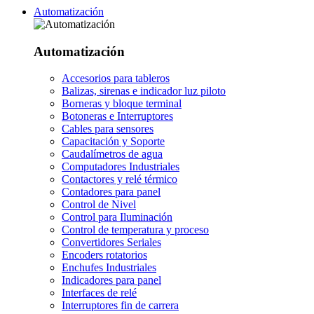
Automatización
Automatización
Accesorios para tableros
Balizas, sirenas e indicador luz piloto
Borneras y bloque terminal
Botoneras e Interruptores
Cables para sensores
Capacitación y Soporte
Caudalímetros de agua
Computadores Industriales
Contactores y relé térmico
Contadores para panel
Control de Nivel
Control para Iluminación
Control de temperatura y proceso
Convertidores Seriales
Encoders rotatorios
Enchufes Industriales
Indicadores para panel
Interfaces de relé
Interruptores fin de carrera