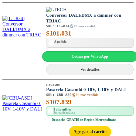
Conversor DALI/DMX a dimmer con
TRIAC
SKU:
LT-834
#3 mas vendido
$
101.031
A pedido
Cotizar por WhatsApp
Ver detalles
CASAMBI
Pasarela Casambi 0-10V, 1-10V y DALI
SKU:
CBU-ASD
#4 mas vendido
$
107.839
3 disponibles
Entrega inmediata
Despacho
GRATIS
en Region Metropolitana
Agregar al carrito