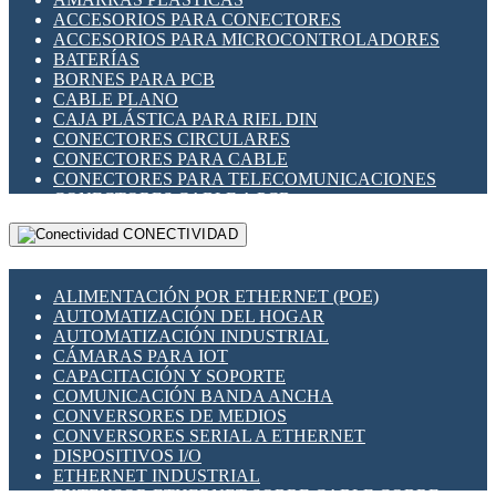
ENCHUFES INDUSTRIALES
ACCESORIOS PARA CONECTORES
INDICADORES PARA PANEL
ACCESORIOS PARA MICROCONTROLADORES
INTERFACES DE RELÉ
BATERÍAS
INTERRUPTORES FIN DE CARRERA
BORNES PARA PCB
LLAVES CONMUTADORAS
CABLE PLANO
MEDIDORES DE ENERGÍA Y TC'S DE CORRIENTE
CAJA PLÁSTICA PARA RIEL DIN
MOTORES PASO A PASO
CONECTORES CIRCULARES
PANTALLAS HMI
CONECTORES PARA CABLE
PLC -CONTROLADORES LÓGICO PROGRAMABLES
CONECTORES PARA TELECOMUNICACIONES
PROGRAMADORES DE HORARIO
CONECTORES CABLE A PCB
PROTECCIÓN ELÉCTRICA
CONECTORES PCB A CABLE
RELÉS DE PROTECCIÓN
CONECTIVIDAD
DIP SWITCHES
SENSORES CAPACITIVOS
DISPLAYS 7 SEGMENTOS
SENSORES DE POSICIÓN LINEAL
FUSIBLES Y PORTAFUSIBLES
SENSORES FOTOELÉCTRICOS
ALIMENTACIÓN POR ETHERNET (POE)
HERRAMIENTAS VARIAS
SENSORES INDUCTIVOS
AUTOMATIZACIÓN DEL HOGAR
ILUMINACIÓN LED
TEMPORIZADORES
AUTOMATIZACIÓN INDUSTRIAL
INTERRUPTORES REED
VARIACS
CÁMARAS PARA IOT
INTERFACES DE RELÉ
VARIADORES DE FRECUENCIA [VDF]
CAPACITACIÓN Y SOPORTE
OTROS RELÉS
SECCIONADORES - INTERRUPTORES
COMUNICACIÓN BANDA ANCHA
PROTECCIÓN TÉRMICA
MAQUINARIA
CONVERSORES DE MEDIOS
RELÉS AUTOMOTRICES
CONVERSORES SERIAL A ETHERNET
RELÉS DE SEÑAL
DISPOSITIVOS I/O
RELÉS DE ESTADO SÓLIDO SSR
ETHERNET INDUSTRIAL
RELÉS INDUSTRIALES
EXTENSOR ETHERNET SOBRE CABLE COBRE