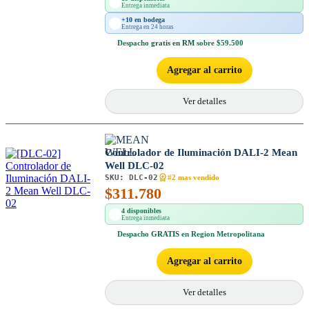
Entrega inmediata
+10 en bodega
Entrega en 24 horas
Despacho
gratis en RM
sobre $59.500
Agregar al carrito
Ver detalles
Controlador de Iluminación DALI-2 Mean
Well DLC-02
SKU:
DLC-02
#2 mas vendido
$
311.780
4 disponibles
Entrega inmediata
Despacho
GRATIS
en Region Metropolitana
Agregar al carrito
Ver detalles