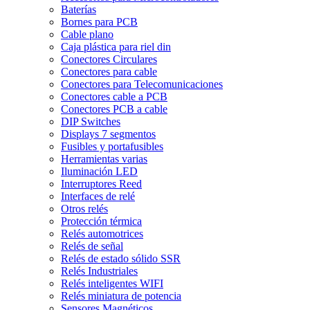
Baterías
Bornes para PCB
Cable plano
Caja plástica para riel din
Conectores Circulares
Conectores para cable
Conectores para Telecomunicaciones
Conectores cable a PCB
Conectores PCB a cable
DIP Switches
Displays 7 segmentos
Fusibles y portafusibles
Herramientas varias
Iluminación LED
Interruptores Reed
Interfaces de relé
Otros relés
Protección térmica
Relés automotrices
Relés de señal
Relés de estado sólido SSR
Relés Industriales
Relés inteligentes WIFI
Relés miniatura de potencia
Sensores Magnéticos