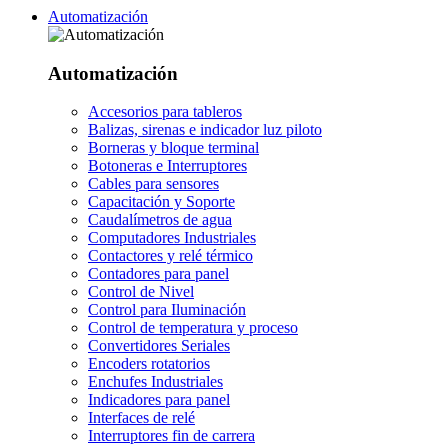
Automatización
Automatización
Accesorios para tableros
Balizas, sirenas e indicador luz piloto
Borneras y bloque terminal
Botoneras e Interruptores
Cables para sensores
Capacitación y Soporte
Caudalímetros de agua
Computadores Industriales
Contactores y relé térmico
Contadores para panel
Control de Nivel
Control para Iluminación
Control de temperatura y proceso
Convertidores Seriales
Encoders rotatorios
Enchufes Industriales
Indicadores para panel
Interfaces de relé
Interruptores fin de carrera