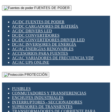
RELÉS INTELIGENTES WIFI
GATEWAY LORAWAN
RELÉS MINIATURA DE POTENCIA
FUENTES DE PODER
GESTIÓN DE REDES
SENSORES MAGNÉTICOS
INFRAESTRUCTURA ETHERCAT
SOPORTE PARA CIRCUITO IMPRESO
PERIFÉRICOS DE RED
SOQUETES PARA RELÉ
AC/DC FUENTES DE PODER
PLACAS MODULARES IOT
SWITCH Y MICROSWITCH
AC/DC CARGADORES DE BATERÍA
SWITCHES Y REDES WIFI
TARJETAS PI
AC/DC DRIVERS LED
SOLUCIONES IOT
UNIÓN Y DERIVACIÓN DE CABLE
DC/DC CONVERTIDORES
SOLUCIONES LORAWAN
DC/DC CONVERTIDORES DRIVER LED
SOLUCIONES RED CELULAR
DC/AC INVERSORES DE ENERGÍA
SEGURIDAD PARA REDES
AC/AC ENERGÍAS RENOVABLES
SWITCHES LAN
ACCESORIOS PARA FUENTES
TELEFONÍA IP (VOIP)
AC/AC VARIADORES DE FRECUENCIA VDF
VIGILANCIA IP (CCTV)
AC/AC UPS ONLINE
MESHTASTIC
PROTECCIÓN
FUSIBLES
CONMUTADORES Y TRANSFERENCIAS
ENCHUFES INDUSTRIALES
INTERRUPTORES - SECCIONADORES
SUPRESORES DE TRANSIENTES
TRANSFORMADORES DE CORRIENTE PARA