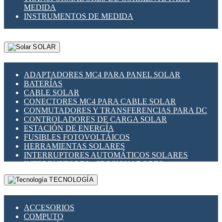
MEDIDA
INSTRUMENTOS DE MEDIDA
SOLAR
ADAPTADORES MC4 PARA PANEL SOLAR
BATERÍAS
CABLE SOLAR
CONECTORES MC4 PARA CABLE SOLAR
CONMUTADORES Y TRANSFERENCIAS PARA DC
CONTROLADORES DE CARGA SOLAR
ESTACIÓN DE ENERGÍA
FUSIBLES FOTOVOLTÁICOS
HERRAMIENTAS SOLARES
INTERRUPTORES AUTOMÁTICOS SOLARES
INTERRUPTORES - SECCIONADORES
FOTOVOLTÁICOS
TECNOLOGÍA
MONTAJE PANEL SOLAR
PORTA FUSIBLES Y SECCIONADORES
FOTOVOLTAICOS
ACCESORIOS
SUPRESOR DE TRANSIENTES SPDS PARA
COMPUTO
APLICACIONES FOTOVOLTAICAS