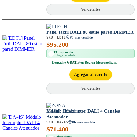
Ver detalles
Panel táctil DALI 86 estilo pared DIMMER
SKU:
EDT1
#5 mas vendido
$
95.200
13 disponibles
Entrega inmediata
Despacho
GRATIS
en Region Metropolitana
Agregar al carrito
Ver detalles
Módulo Interruptor DALI 4 Canales
Atenuador
SKU:
DA-4S
#6 mas vendido
$
71.400
8 disponibles