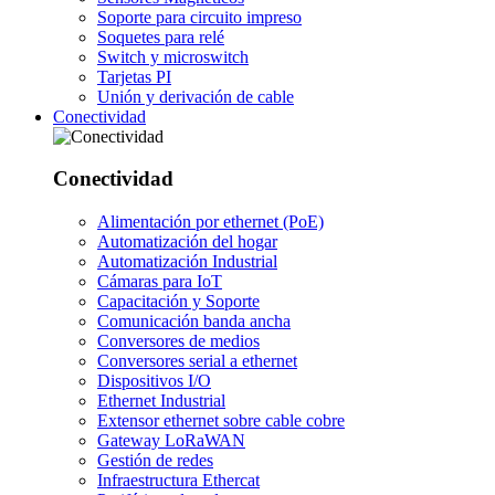
Soporte para circuito impreso
Soquetes para relé
Switch y microswitch
Tarjetas PI
Unión y derivación de cable
Conectividad
Conectividad
Alimentación por ethernet (PoE)
Automatización del hogar
Automatización Industrial
Cámaras para IoT
Capacitación y Soporte
Comunicación banda ancha
Conversores de medios
Conversores serial a ethernet
Dispositivos I/O
Ethernet Industrial
Extensor ethernet sobre cable cobre
Gateway LoRaWAN
Gestión de redes
Infraestructura Ethercat