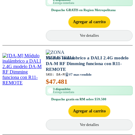
Entrega inmediata
Despacho
GRATIS
en Region Metropolitana
Agregar al carrito
Ver detalles
Módulo inalámbrico a DALI 2.4G modelo
DA-M RF Dimming funciona con R11-
REMOTE
SKU:
DA-M
#7 mas vendido
$
47.481
3 disponibles
Entrega inmediata
Despacho
gratis en RM
sobre $59.500
Agregar al carrito
Ver detalles