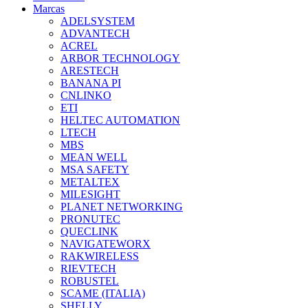
Marcas
ADELSYSTEM
ADVANTECH
ACREL
ARBOR TECHNOLOGY
ARESTECH
BANANA PI
CNLINKO
ETI
HELTEC AUTOMATION
LTECH
MBS
MEAN WELL
MSA SAFETY
METALTEX
MILESIGHT
PLANET NETWORKING
PRONUTEC
QUECLINK
NAVIGATEWORX
RAKWIRELESS
RIEVTECH
ROBUSTEL
SCAME (ITALIA)
SHELLY