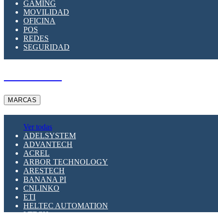
GAMING
MOVILIDAD
OFICINA
POS
REDES
SEGURIDAD
A PEDIDO
MARCAS
Ver todas
ADELSYSTEM
ADVANTECH
ACREL
ARBOR TECHNOLOGY
ARESTECH
BANANA PI
CNLINKO
ETI
HELTEC AUTOMATION
LTECH