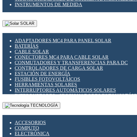
INSTRUMENTOS DE MEDIDA
SOLAR
ADAPTADORES MC4 PARA PANEL SOLAR
BATERÍAS
CABLE SOLAR
CONECTORES MC4 PARA CABLE SOLAR
CONMUTADORES Y TRANSFERENCIAS PARA DC
CONTROLADORES DE CARGA SOLAR
ESTACIÓN DE ENERGÍA
FUSIBLES FOTOVOLTÁICOS
HERRAMIENTAS SOLARES
INTERRUPTORES AUTOMÁTICOS SOLARES
INTERRUPTORES - SECCIONADORES FOTOVOLTÁI
MONTAJE PANEL SOLAR
TECNOLOGÍA
PORTA FUSIBLES Y SECCIONADORES FOTOVOLTAI
SUPRESOR DE TRANSIENTES SPDS PARA APLICACI
ACCESORIOS
COMPUTO
ELECTRÓNICA