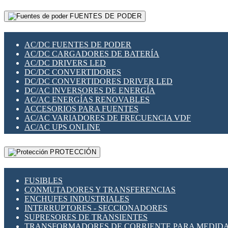
RELÉS INTELIGENTES WIFI
GATEWAY LORAWAN
RELÉS MINIATURA DE POTENCIA
FUENTES DE PODER
GESTIÓN DE REDES
SENSORES MAGNÉTICOS
INFRAESTRUCTURA ETHERCAT
SOPORTE PARA CIRCUITO IMPRESO
PERIFÉRICOS DE RED
SOQUETES PARA RELÉ
AC/DC FUENTES DE PODER
PLACAS MODULARES IOT
SWITCH Y MICROSWITCH
AC/DC CARGADORES DE BATERÍA
SWITCHES Y REDES WIFI
TARJETAS PI
AC/DC DRIVERS LED
SOLUCIONES IOT
UNIÓN Y DERIVACIÓN DE CABLE
DC/DC CONVERTIDORES
SOLUCIONES LORAWAN
DC/DC CONVERTIDORES DRIVER LED
SOLUCIONES RED CELULAR
DC/AC INVERSORES DE ENERGÍA
SEGURIDAD PARA REDES
AC/AC ENERGÍAS RENOVABLES
SWITCHES LAN
ACCESORIOS PARA FUENTES
TELEFONÍA IP (VOIP)
AC/AC VARIADORES DE FRECUENCIA VDF
VIGILANCIA IP (CCTV)
AC/AC UPS ONLINE
MESHTASTIC
PROTECCIÓN
FUSIBLES
CONMUTADORES Y TRANSFERENCIAS
ENCHUFES INDUSTRIALES
INTERRUPTORES - SECCIONADORES
SUPRESORES DE TRANSIENTES
TRANSFORMADORES DE CORRIENTE PARA MEDID