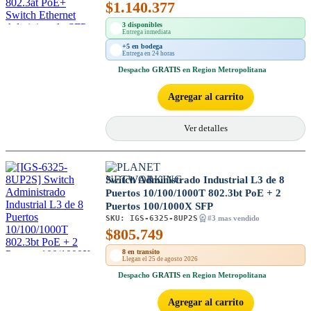
$
1.140.377
3 disponibles
Entrega inmediata
+5 en bodega
Entrega en 24 horas
Despacho
GRATIS
en Region Metropolitana
Agregar al carrito
Ver detalles
Switch Administrado Industrial L3 de 8
Puertos 10/100/1000T 802.3bt PoE + 2
Puertos 100/1000X SFP
SKU:
IGS-6325-8UP2S
#3 mas vendido
$
805.749
8 en transito
Llegan el 25 de agosto 2026
Despacho
GRATIS
en Region Metropolitana
Agregar al carrito