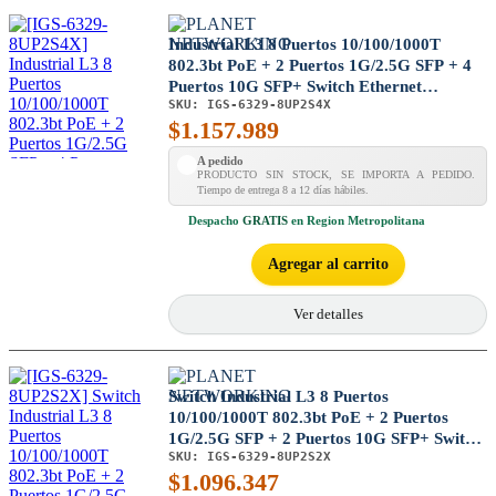
Industrial L3 8 Puertos 10/100/1000T
802.3bt PoE + 2 Puertos 1G/2.5G SFP + 4
Puertos 10G SFP+ Switch Ethernet
SKU:
IGS-6329-8UP2S4X
administrado (-40~75 grados C)
$
1.157.989
A pedido
PRODUCTO SIN STOCK, SE IMPORTA A PEDIDO.
Tiempo de entrega 8 a 12 días hábiles.
Despacho
GRATIS
en Region Metropolitana
Agregar al carrito
Ver detalles
Switch Industrial L3 8 Puertos
10/100/1000T 802.3bt PoE + 2 Puertos
1G/2.5G SFP + 2 Puertos 10G SFP+ Switch
SKU:
IGS-6329-8UP2S2X
Ethernet Administrado (-40~75 grados C)
$
1.096.347