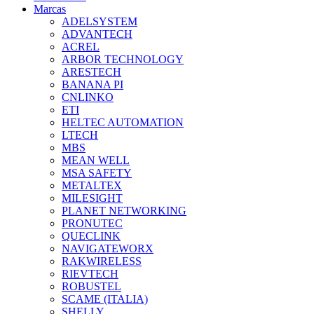
Marcas
ADELSYSTEM
ADVANTECH
ACREL
ARBOR TECHNOLOGY
ARESTECH
BANANA PI
CNLINKO
ETI
HELTEC AUTOMATION
LTECH
MBS
MEAN WELL
MSA SAFETY
METALTEX
MILESIGHT
PLANET NETWORKING
PRONUTEC
QUECLINK
NAVIGATEWORX
RAKWIRELESS
RIEVTECH
ROBUSTEL
SCAME (ITALIA)
SHELLY