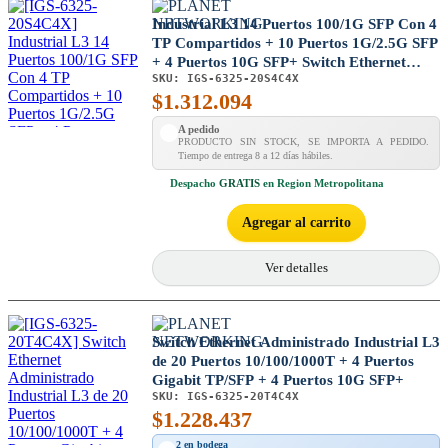
Industrial L3 14 Puertos 100/1G SFP Con 4
TP Compartidos + 10 Puertos 1G/2.5G SFP
+ 4 Puertos 10G SFP+ Switch Ethernet
SKU:
IGS-6325-20S4C4X
Administrado
$
1.312.094
A pedido
PRODUCTO SIN STOCK, SE IMPORTA A PEDIDO.
Tiempo de entrega 8 a 12 días hábiles.
Despacho
GRATIS
en Region Metropolitana
Agregar al carrito
Ver detalles
Switch Ethernet Administrado Industrial L3
de 20 Puertos 10/100/1000T + 4 Puertos
Gigabit TP/SFP + 4 Puertos 10G SFP+
SKU:
IGS-6325-20T4C4X
$
1.228.437
2 en bodega