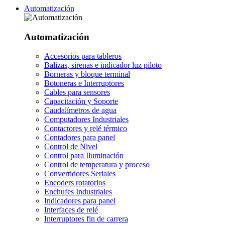
Automatización
Automatización
Accesorios para tableros
Balizas, sirenas e indicador luz piloto
Borneras y bloque terminal
Botoneras e Interruptores
Cables para sensores
Capacitación y Soporte
Caudalímetros de agua
Computadores Industriales
Contactores y relé térmico
Contadores para panel
Control de Nivel
Control para Iluminación
Control de temperatura y proceso
Convertidores Seriales
Encoders rotatorios
Enchufes Industriales
Indicadores para panel
Interfaces de relé
Interruptores fin de carrera