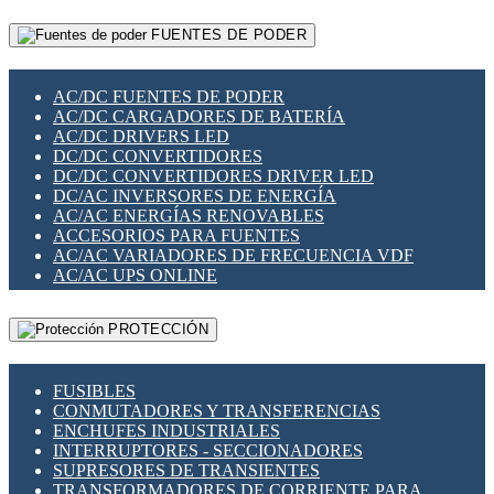
RELÉS INTELIGENTES WIFI
GATEWAY LORAWAN
RELÉS MINIATURA DE POTENCIA
FUENTES DE PODER
GESTIÓN DE REDES
SENSORES MAGNÉTICOS
INFRAESTRUCTURA ETHERCAT
SOPORTE PARA CIRCUITO IMPRESO
PERIFÉRICOS DE RED
SOQUETES PARA RELÉ
AC/DC FUENTES DE PODER
PLACAS MODULARES IOT
SWITCH Y MICROSWITCH
AC/DC CARGADORES DE BATERÍA
SWITCHES Y REDES WIFI
TARJETAS PI
AC/DC DRIVERS LED
SOLUCIONES IOT
UNIÓN Y DERIVACIÓN DE CABLE
DC/DC CONVERTIDORES
SOLUCIONES LORAWAN
DC/DC CONVERTIDORES DRIVER LED
SOLUCIONES RED CELULAR
DC/AC INVERSORES DE ENERGÍA
SEGURIDAD PARA REDES
AC/AC ENERGÍAS RENOVABLES
SWITCHES LAN
ACCESORIOS PARA FUENTES
TELEFONÍA IP (VOIP)
AC/AC VARIADORES DE FRECUENCIA VDF
VIGILANCIA IP (CCTV)
AC/AC UPS ONLINE
MESHTASTIC
PROTECCIÓN
FUSIBLES
CONMUTADORES Y TRANSFERENCIAS
ENCHUFES INDUSTRIALES
INTERRUPTORES - SECCIONADORES
SUPRESORES DE TRANSIENTES
TRANSFORMADORES DE CORRIENTE PARA