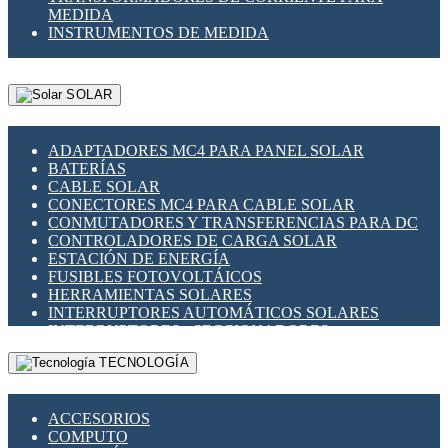
MEDIDA
INSTRUMENTOS DE MEDIDA
SOLAR
ADAPTADORES MC4 PARA PANEL SOLAR
BATERÍAS
CABLE SOLAR
CONECTORES MC4 PARA CABLE SOLAR
CONMUTADORES Y TRANSFERENCIAS PARA DC
CONTROLADORES DE CARGA SOLAR
ESTACIÓN DE ENERGÍA
FUSIBLES FOTOVOLTÁICOS
HERRAMIENTAS SOLARES
INTERRUPTORES AUTOMÁTICOS SOLARES
INTERRUPTORES - SECCIONADORES
FOTOVOLTÁICOS
TECNOLOGÍA
MONTAJE PANEL SOLAR
PORTA FUSIBLES Y SECCIONADORES
FOTOVOLTAICOS
ACCESORIOS
SUPRESOR DE TRANSIENTES SPDS PARA
COMPUTO
APLICACIONES FOTOVOLTAICAS