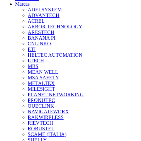
Marcas
ADELSYSTEM
ADVANTECH
ACREL
ARBOR TECHNOLOGY
ARESTECH
BANANA PI
CNLINKO
ETI
HELTEC AUTOMATION
LTECH
MBS
MEAN WELL
MSA SAFETY
METALTEX
MILESIGHT
PLANET NETWORKING
PRONUTEC
QUECLINK
NAVIGATEWORX
RAKWIRELESS
RIEVTECH
ROBUSTEL
SCAME (ITALIA)
SHELLY