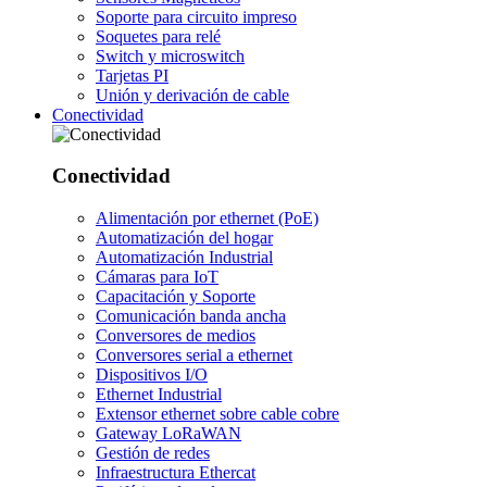
Soporte para circuito impreso
Soquetes para relé
Switch y microswitch
Tarjetas PI
Unión y derivación de cable
Conectividad
Conectividad
Alimentación por ethernet (PoE)
Automatización del hogar
Automatización Industrial
Cámaras para IoT
Capacitación y Soporte
Comunicación banda ancha
Conversores de medios
Conversores serial a ethernet
Dispositivos I/O
Ethernet Industrial
Extensor ethernet sobre cable cobre
Gateway LoRaWAN
Gestión de redes
Infraestructura Ethercat