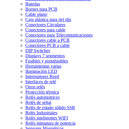
Baterías
Bornes para PCB
Cable plano
Caja plástica para riel din
Conectores Circulares
Conectores para cable
Conectores para Telecomunicaciones
Conectores cable a PCB
Conectores PCB a cable
DIP Switches
Displays 7 segmentos
Fusibles y portafusibles
Herramientas varias
Iluminación LED
Interruptores Reed
Interfaces de relé
Otros relés
Protección térmica
Relés automotrices
Relés de señal
Relés de estado sólido SSR
Relés Industriales
Relés inteligentes WIFI
Relés miniatura de potencia
Sensores Magnéticos