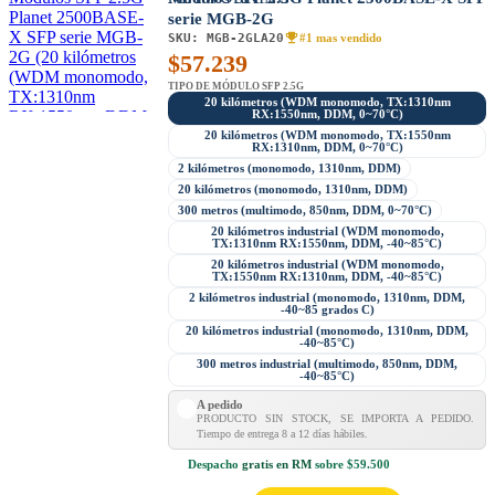
serie MGB-2G
SKU:
MGB-2GLA20
#1 mas vendido
$
57.239
TIPO DE MÓDULO SFP 2.5G
20 kilómetros (WDM monomodo, TX:1310nm
RX:1550nm, DDM, 0~70°C)
20 kilómetros (WDM monomodo, TX:1550nm
RX:1310nm, DDM, 0~70°C)
2 kilómetros (monomodo, 1310nm, DDM)
20 kilómetros (monomodo, 1310nm, DDM)
300 metros (multimodo, 850nm, DDM, 0~70°C)
20 kilómetros industrial (WDM monomodo,
TX:1310nm RX:1550nm, DDM, -40~85°C)
20 kilómetros industrial (WDM monomodo,
TX:1550nm RX:1310nm, DDM, -40~85°C)
2 kilómetros industrial (monomodo, 1310nm, DDM,
-40~85 grados C)
20 kilómetros industrial (monomodo, 1310nm, DDM,
-40~85°C)
300 metros industrial (multimodo, 850nm, DDM,
-40~85°C)
A pedido
PRODUCTO SIN STOCK, SE IMPORTA A PEDIDO.
Tiempo de entrega 8 a 12 días hábiles.
Despacho
gratis en RM
sobre $59.500