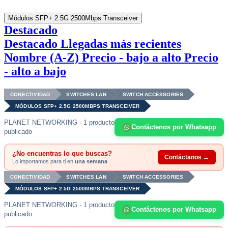
Módulos SFP+ 2.5G 2500Mbps Transceiver
Destacado
Destacado
Llegadas más recientes
Nombre (A-Z)
Precio - bajo a alto
Precio
- alto a bajo
CONECTIVIDAD
SWITCHES LAN
SWITCH ACCESSORIES
MÓDULOS SFP+ 2.5G 2500MBPS TRANSCEIVER
PLANET NETWORKING · 1 producto
Contáctenos por Whatsapp
publicado
¿No encuentras lo que buscas?
Contáctanos →
Lo importamos para ti en
una semana
CONECTIVIDAD
SWITCHES LAN
SWITCH ACCESSORIES
MÓDULOS SFP+ 2.5G 2500MBPS TRANSCEIVER
PLANET NETWORKING · 1 producto
Contáctenos por Whatsapp
publicado