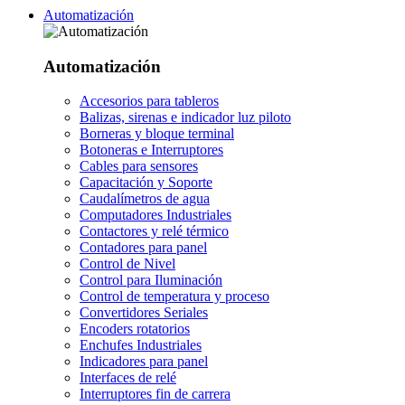
Automatización
Automatización
Accesorios para tableros
Balizas, sirenas e indicador luz piloto
Borneras y bloque terminal
Botoneras e Interruptores
Cables para sensores
Capacitación y Soporte
Caudalímetros de agua
Computadores Industriales
Contactores y relé térmico
Contadores para panel
Control de Nivel
Control para Iluminación
Control de temperatura y proceso
Convertidores Seriales
Encoders rotatorios
Enchufes Industriales
Indicadores para panel
Interfaces de relé
Interruptores fin de carrera