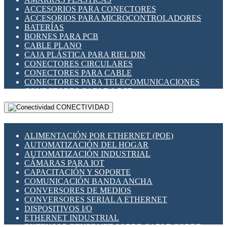
ENCHUFES INDUSTRIALES
ACCESORIOS PARA CONECTORES
INDICADORES PARA PANEL
ACCESORIOS PARA MICROCONTROLADORES
INTERFACES DE RELÉ
BATERÍAS
INTERRUPTORES FIN DE CARRERA
BORNES PARA PCB
LLAVES CONMUTADORAS
CABLE PLANO
MEDIDORES DE ENERGÍA Y TC'S DE CORRIENTE
CAJA PLÁSTICA PARA RIEL DIN
MOTORES PASO A PASO
CONECTORES CIRCULARES
PANTALLAS HMI
CONECTORES PARA CABLE
PLC -CONTROLADORES LÓGICO PROGRAMABLES
CONECTORES PARA TELECOMUNICACIONES
PROGRAMADORES DE HORARIO
CONECTORES CABLE A PCB
PROTECCIÓN ELÉCTRICA
CONECTORES PCB A CABLE
RELÉS DE PROTECCIÓN
CONECTIVIDAD
DIP SWITCHES
SENSORES CAPACITIVOS
DISPLAYS 7 SEGMENTOS
SENSORES DE POSICIÓN LINEAL
FUSIBLES Y PORTAFUSIBLES
SENSORES FOTOELÉCTRICOS
ALIMENTACIÓN POR ETHERNET (POE)
HERRAMIENTAS VARIAS
SENSORES INDUCTIVOS
AUTOMATIZACIÓN DEL HOGAR
ILUMINACIÓN LED
TEMPORIZADORES
AUTOMATIZACIÓN INDUSTRIAL
INTERRUPTORES REED
VARIACS
CÁMARAS PARA IOT
INTERFACES DE RELÉ
VARIADORES DE FRECUENCIA [VDF]
CAPACITACIÓN Y SOPORTE
OTROS RELÉS
SECCIONADORES - INTERRUPTORES
COMUNICACIÓN BANDA ANCHA
PROTECCIÓN TÉRMICA
MAQUINARIA
CONVERSORES DE MEDIOS
RELÉS AUTOMOTRICES
CONVERSORES SERIAL A ETHERNET
RELÉS DE SEÑAL
DISPOSITIVOS I/O
RELÉS DE ESTADO SÓLIDO SSR
ETHERNET INDUSTRIAL
RELÉS INDUSTRIALES
EXTENSOR ETHERNET SOBRE CABLE COBRE