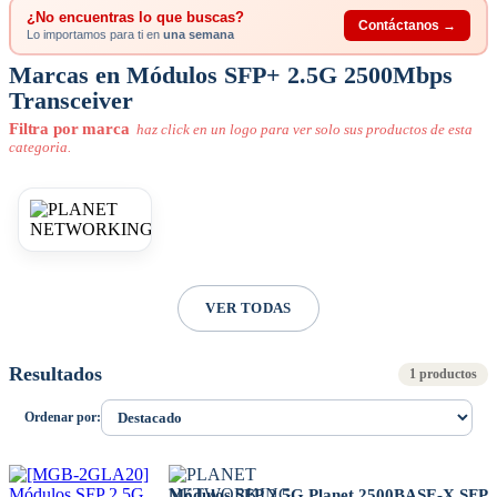
¿No encuentras lo que buscas?
Contáctanos →
Lo importamos para ti en
una semana
Marcas en Módulos SFP+ 2.5G 2500Mbps
Transceiver
Filtra por marca
haz click en un logo para ver solo sus productos de esta
categoria.
VER TODAS
Resultados
1 productos
Ordenar por:
Módulos SFP 2.5G Planet 2500BASE-X SFP