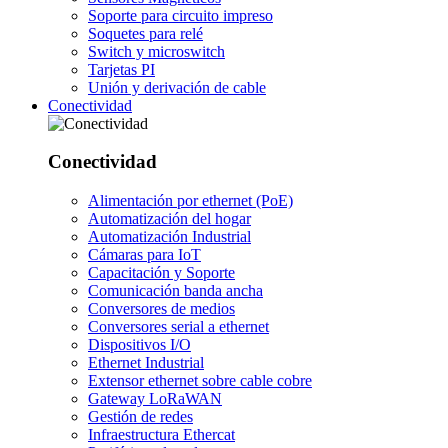
Soporte para circuito impreso
Soquetes para relé
Switch y microswitch
Tarjetas PI
Unión y derivación de cable
Conectividad
Conectividad
Alimentación por ethernet (PoE)
Automatización del hogar
Automatización Industrial
Cámaras para IoT
Capacitación y Soporte
Comunicación banda ancha
Conversores de medios
Conversores serial a ethernet
Dispositivos I/O
Ethernet Industrial
Extensor ethernet sobre cable cobre
Gateway LoRaWAN
Gestión de redes
Infraestructura Ethercat