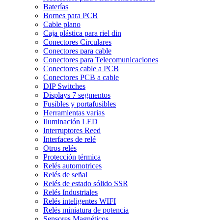
Baterías
Bornes para PCB
Cable plano
Caja plástica para riel din
Conectores Circulares
Conectores para cable
Conectores para Telecomunicaciones
Conectores cable a PCB
Conectores PCB a cable
DIP Switches
Displays 7 segmentos
Fusibles y portafusibles
Herramientas varias
Iluminación LED
Interruptores Reed
Interfaces de relé
Otros relés
Protección térmica
Relés automotrices
Relés de señal
Relés de estado sólido SSR
Relés Industriales
Relés inteligentes WIFI
Relés miniatura de potencia
Sensores Magnéticos