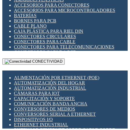
ENCHUFES INDUSTRIALES
ACCESORIOS PARA CONECTORES
INDICADORES PARA PANEL
ACCESORIOS PARA MICROCONTROLADORES
INTERFACES DE RELÉ
BATERÍAS
INTERRUPTORES FIN DE CARRERA
BORNES PARA PCB
LLAVES CONMUTADORAS
CABLE PLANO
MEDIDORES DE ENERGÍA Y TC'S DE CORRIENTE
CAJA PLÁSTICA PARA RIEL DIN
MOTORES PASO A PASO
CONECTORES CIRCULARES
PANTALLAS HMI
CONECTORES PARA CABLE
PLC -CONTROLADORES LÓGICO PROGRAMABLES
CONECTORES PARA TELECOMUNICACIONES
PROGRAMADORES DE HORARIO
CONECTORES CABLE A PCB
PROTECCIÓN ELÉCTRICA
CONECTORES PCB A CABLE
RELÉS DE PROTECCIÓN
CONECTIVIDAD
DIP SWITCHES
SENSORES CAPACITIVOS
DISPLAYS 7 SEGMENTOS
SENSORES DE POSICIÓN LINEAL
FUSIBLES Y PORTAFUSIBLES
SENSORES FOTOELÉCTRICOS
ALIMENTACIÓN POR ETHERNET (POE)
HERRAMIENTAS VARIAS
SENSORES INDUCTIVOS
AUTOMATIZACIÓN DEL HOGAR
ILUMINACIÓN LED
TEMPORIZADORES
AUTOMATIZACIÓN INDUSTRIAL
INTERRUPTORES REED
VARIACS
CÁMARAS PARA IOT
INTERFACES DE RELÉ
VARIADORES DE FRECUENCIA [VDF]
CAPACITACIÓN Y SOPORTE
OTROS RELÉS
SECCIONADORES - INTERRUPTORES
COMUNICACIÓN BANDA ANCHA
PROTECCIÓN TÉRMICA
MAQUINARIA
CONVERSORES DE MEDIOS
RELÉS AUTOMOTRICES
CONVERSORES SERIAL A ETHERNET
RELÉS DE SEÑAL
DISPOSITIVOS I/O
RELÉS DE ESTADO SÓLIDO SSR
ETHERNET INDUSTRIAL
RELÉS INDUSTRIALES
EXTENSOR ETHERNET SOBRE CABLE COBRE