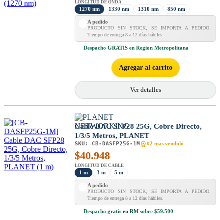
LONGITUD DE ONDA
1270 nm
1330 nm
1310 nm
850 nm
A pedido
PRODUCTO SIN STOCK, SE IMPORTA A PEDIDO.
Tiempo de entrega 8 a 12 días hábiles.
Despacho
GRATIS
en Region Metropolitana
Agregar al carrito
Ver detalles
Cable DAC SFP28 25G, Cobre Directo,
1/3/5 Metros, PLANET
SKU:
CB-DASFP25G-1M
#2 mas vendido
$
40.948
LONGITUD DE CABLE
1 m
3 m
5 m
A pedido
PRODUCTO SIN STOCK, SE IMPORTA A PEDIDO.
Tiempo de entrega 8 a 12 días hábiles.
Despacho
gratis en RM
sobre $59.500