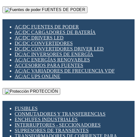
RELÉS INTELIGENTES WIFI
GATEWAY LORAWAN
RELÉS MINIATURA DE POTENCIA
FUENTES DE PODER
GESTIÓN DE REDES
SENSORES MAGNÉTICOS
INFRAESTRUCTURA ETHERCAT
SOPORTE PARA CIRCUITO IMPRESO
PERIFÉRICOS DE RED
SOQUETES PARA RELÉ
AC/DC FUENTES DE PODER
PLACAS MODULARES IOT
SWITCH Y MICROSWITCH
AC/DC CARGADORES DE BATERÍA
SWITCHES Y REDES WIFI
TARJETAS PI
AC/DC DRIVERS LED
SOLUCIONES IOT
UNIÓN Y DERIVACIÓN DE CABLE
DC/DC CONVERTIDORES
SOLUCIONES LORAWAN
DC/DC CONVERTIDORES DRIVER LED
SOLUCIONES RED CELULAR
DC/AC INVERSORES DE ENERGÍA
SEGURIDAD PARA REDES
AC/AC ENERGÍAS RENOVABLES
SWITCHES LAN
ACCESORIOS PARA FUENTES
TELEFONÍA IP (VOIP)
AC/AC VARIADORES DE FRECUENCIA VDF
VIGILANCIA IP (CCTV)
AC/AC UPS ONLINE
MESHTASTIC
PROTECCIÓN
FUSIBLES
CONMUTADORES Y TRANSFERENCIAS
ENCHUFES INDUSTRIALES
INTERRUPTORES - SECCIONADORES
SUPRESORES DE TRANSIENTES
TRANSFORMADORES DE CORRIENTE PARA