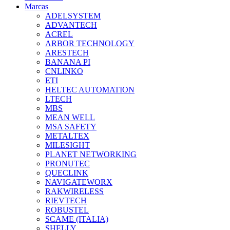
Marcas
ADELSYSTEM
ADVANTECH
ACREL
ARBOR TECHNOLOGY
ARESTECH
BANANA PI
CNLINKO
ETI
HELTEC AUTOMATION
LTECH
MBS
MEAN WELL
MSA SAFETY
METALTEX
MILESIGHT
PLANET NETWORKING
PRONUTEC
QUECLINK
NAVIGATEWORX
RAKWIRELESS
RIEVTECH
ROBUSTEL
SCAME (ITALIA)
SHELLY