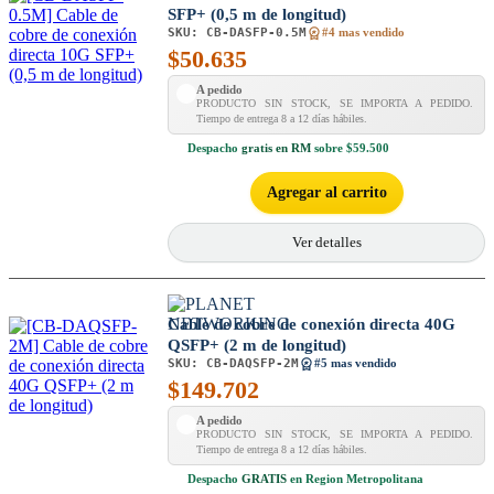
SFP+ (0,5 m de longitud)
SKU:
CB-DASFP-0.5M
#4 mas vendido
$
50.635
A pedido
PRODUCTO SIN STOCK, SE IMPORTA A PEDIDO.
Tiempo de entrega 8 a 12 días hábiles.
Despacho
gratis en RM
sobre $59.500
Agregar al carrito
Ver detalles
Cable de cobre de conexión directa 40G
QSFP+ (2 m de longitud)
SKU:
CB-DAQSFP-2M
#5 mas vendido
$
149.702
A pedido
PRODUCTO SIN STOCK, SE IMPORTA A PEDIDO.
Tiempo de entrega 8 a 12 días hábiles.
Despacho
GRATIS
en Region Metropolitana