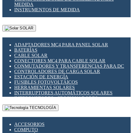
MEDIDA
INSTRUMENTOS DE MEDIDA
SOLAR
ADAPTADORES MC4 PARA PANEL SOLAR
BATERÍAS
CABLE SOLAR
CONECTORES MC4 PARA CABLE SOLAR
CONMUTADORES Y TRANSFERENCIAS PARA DC
CONTROLADORES DE CARGA SOLAR
ESTACIÓN DE ENERGÍA
FUSIBLES FOTOVOLTÁICOS
HERRAMIENTAS SOLARES
INTERRUPTORES AUTOMÁTICOS SOLARES
INTERRUPTORES - SECCIONADORES
FOTOVOLTÁICOS
TECNOLOGÍA
MONTAJE PANEL SOLAR
PORTA FUSIBLES Y SECCIONADORES
FOTOVOLTAICOS
ACCESORIOS
SUPRESOR DE TRANSIENTES SPDS PARA
COMPUTO
APLICACIONES FOTOVOLTAICAS