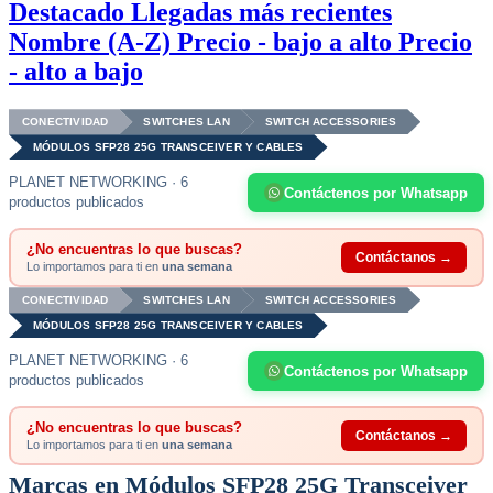
Destacado
Llegadas más recientes
Nombre (A-Z)
Precio - bajo a alto
Precio
- alto a bajo
CONECTIVIDAD
SWITCHES LAN
SWITCH ACCESSORIES
MÓDULOS SFP28 25G TRANSCEIVER Y CABLES
PLANET NETWORKING · 6
Contáctenos por Whatsapp
productos publicados
¿No encuentras lo que buscas?
Contáctanos →
Lo importamos para ti en
una semana
CONECTIVIDAD
SWITCHES LAN
SWITCH ACCESSORIES
MÓDULOS SFP28 25G TRANSCEIVER Y CABLES
PLANET NETWORKING · 6
Contáctenos por Whatsapp
productos publicados
¿No encuentras lo que buscas?
Contáctanos →
Lo importamos para ti en
una semana
Marcas en Módulos SFP28 25G Transceiver