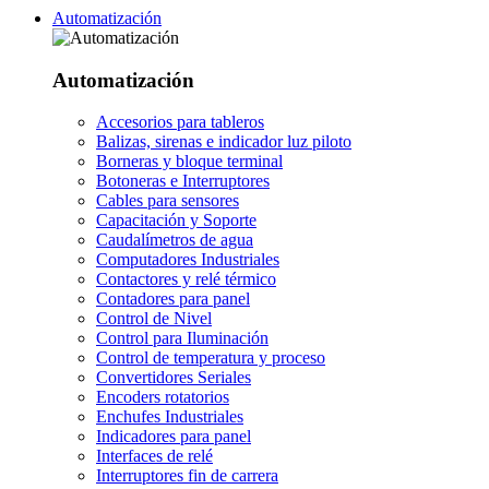
Automatización
Automatización
Accesorios para tableros
Balizas, sirenas e indicador luz piloto
Borneras y bloque terminal
Botoneras e Interruptores
Cables para sensores
Capacitación y Soporte
Caudalímetros de agua
Computadores Industriales
Contactores y relé térmico
Contadores para panel
Control de Nivel
Control para Iluminación
Control de temperatura y proceso
Convertidores Seriales
Encoders rotatorios
Enchufes Industriales
Indicadores para panel
Interfaces de relé
Interruptores fin de carrera