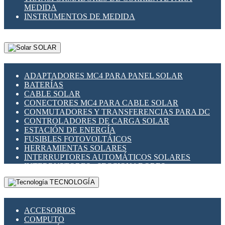
MEDIDA
INSTRUMENTOS DE MEDIDA
SOLAR
ADAPTADORES MC4 PARA PANEL SOLAR
BATERÍAS
CABLE SOLAR
CONECTORES MC4 PARA CABLE SOLAR
CONMUTADORES Y TRANSFERENCIAS PARA DC
CONTROLADORES DE CARGA SOLAR
ESTACIÓN DE ENERGÍA
FUSIBLES FOTOVOLTÁICOS
HERRAMIENTAS SOLARES
INTERRUPTORES AUTOMÁTICOS SOLARES
INTERRUPTORES - SECCIONADORES
FOTOVOLTÁICOS
TECNOLOGÍA
MONTAJE PANEL SOLAR
PORTA FUSIBLES Y SECCIONADORES
FOTOVOLTAICOS
ACCESORIOS
SUPRESOR DE TRANSIENTES SPDS PARA
COMPUTO
APLICACIONES FOTOVOLTAICAS