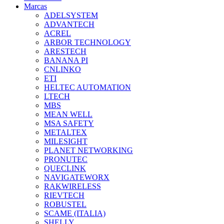
Marcas
ADELSYSTEM
ADVANTECH
ACREL
ARBOR TECHNOLOGY
ARESTECH
BANANA PI
CNLINKO
ETI
HELTEC AUTOMATION
LTECH
MBS
MEAN WELL
MSA SAFETY
METALTEX
MILESIGHT
PLANET NETWORKING
PRONUTEC
QUECLINK
NAVIGATEWORX
RAKWIRELESS
RIEVTECH
ROBUSTEL
SCAME (ITALIA)
SHELLY