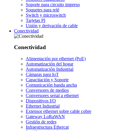
Soporte para circuito impreso
Soquetes para relé
Switch y microswitch
Tarjetas PI
Unión y derivación de cable
Conectividad
Conectividad
Alimentación por ethernet (PoE)
Automatización del hogar
Automatización Industrial
Cámaras para IoT
Capacitación y Soporte
Comunicación banda ancha
Conversores de medios
Conversores serial a ethernet
Dispositivos I/O
Ethernet Industrial
Extensor ethernet sobre cable cobre
Gateway LoRaWAN
Gestión de redes
Infraestructura Ethercat