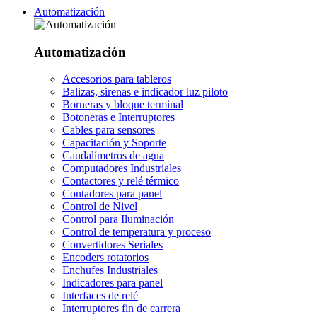
Automatización
Automatización
Accesorios para tableros
Balizas, sirenas e indicador luz piloto
Borneras y bloque terminal
Botoneras e Interruptores
Cables para sensores
Capacitación y Soporte
Caudalímetros de agua
Computadores Industriales
Contactores y relé térmico
Contadores para panel
Control de Nivel
Control para Iluminación
Control de temperatura y proceso
Convertidores Seriales
Encoders rotatorios
Enchufes Industriales
Indicadores para panel
Interfaces de relé
Interruptores fin de carrera