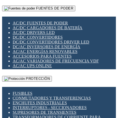
RELÉS INTELIGENTES WIFI
GATEWAY LORAWAN
RELÉS MINIATURA DE POTENCIA
FUENTES DE PODER
GESTIÓN DE REDES
SENSORES MAGNÉTICOS
INFRAESTRUCTURA ETHERCAT
SOPORTE PARA CIRCUITO IMPRESO
PERIFÉRICOS DE RED
SOQUETES PARA RELÉ
AC/DC FUENTES DE PODER
PLACAS MODULARES IOT
SWITCH Y MICROSWITCH
AC/DC CARGADORES DE BATERÍA
SWITCHES Y REDES WIFI
TARJETAS PI
AC/DC DRIVERS LED
SOLUCIONES IOT
UNIÓN Y DERIVACIÓN DE CABLE
DC/DC CONVERTIDORES
SOLUCIONES LORAWAN
DC/DC CONVERTIDORES DRIVER LED
SOLUCIONES RED CELULAR
DC/AC INVERSORES DE ENERGÍA
SEGURIDAD PARA REDES
AC/AC ENERGÍAS RENOVABLES
SWITCHES LAN
ACCESORIOS PARA FUENTES
TELEFONÍA IP (VOIP)
AC/AC VARIADORES DE FRECUENCIA VDF
VIGILANCIA IP (CCTV)
AC/AC UPS ONLINE
MESHTASTIC
PROTECCIÓN
FUSIBLES
CONMUTADORES Y TRANSFERENCIAS
ENCHUFES INDUSTRIALES
INTERRUPTORES - SECCIONADORES
SUPRESORES DE TRANSIENTES
TRANSFORMADORES DE CORRIENTE PARA