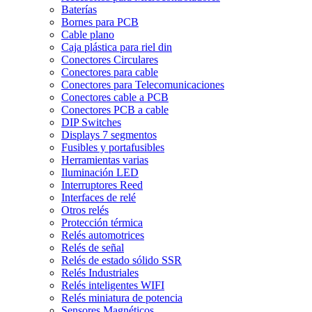
Baterías
Bornes para PCB
Cable plano
Caja plástica para riel din
Conectores Circulares
Conectores para cable
Conectores para Telecomunicaciones
Conectores cable a PCB
Conectores PCB a cable
DIP Switches
Displays 7 segmentos
Fusibles y portafusibles
Herramientas varias
Iluminación LED
Interruptores Reed
Interfaces de relé
Otros relés
Protección térmica
Relés automotrices
Relés de señal
Relés de estado sólido SSR
Relés Industriales
Relés inteligentes WIFI
Relés miniatura de potencia
Sensores Magnéticos