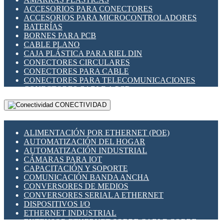
ENCHUFES INDUSTRIALES
ACCESORIOS PARA CONECTORES
INDICADORES PARA PANEL
ACCESORIOS PARA MICROCONTROLADORES
INTERFACES DE RELÉ
BATERÍAS
INTERRUPTORES FIN DE CARRERA
BORNES PARA PCB
LLAVES CONMUTADORAS
CABLE PLANO
MEDIDORES DE ENERGÍA Y TC'S DE CORRIENTE
CAJA PLÁSTICA PARA RIEL DIN
MOTORES PASO A PASO
CONECTORES CIRCULARES
PANTALLAS HMI
CONECTORES PARA CABLE
PLC -CONTROLADORES LÓGICO PROGRAMABLES
CONECTORES PARA TELECOMUNICACIONES
PROGRAMADORES DE HORARIO
CONECTORES CABLE A PCB
PROTECCIÓN ELÉCTRICA
CONECTORES PCB A CABLE
RELÉS DE PROTECCIÓN
CONECTIVIDAD
DIP SWITCHES
SENSORES CAPACITIVOS
DISPLAYS 7 SEGMENTOS
SENSORES DE POSICIÓN LINEAL
FUSIBLES Y PORTAFUSIBLES
SENSORES FOTOELÉCTRICOS
ALIMENTACIÓN POR ETHERNET (POE)
HERRAMIENTAS VARIAS
SENSORES INDUCTIVOS
AUTOMATIZACIÓN DEL HOGAR
ILUMINACIÓN LED
TEMPORIZADORES
AUTOMATIZACIÓN INDUSTRIAL
INTERRUPTORES REED
VARIACS
CÁMARAS PARA IOT
INTERFACES DE RELÉ
VARIADORES DE FRECUENCIA [VDF]
CAPACITACIÓN Y SOPORTE
OTROS RELÉS
SECCIONADORES - INTERRUPTORES
COMUNICACIÓN BANDA ANCHA
PROTECCIÓN TÉRMICA
MAQUINARIA
CONVERSORES DE MEDIOS
RELÉS AUTOMOTRICES
CONVERSORES SERIAL A ETHERNET
RELÉS DE SEÑAL
DISPOSITIVOS I/O
RELÉS DE ESTADO SÓLIDO SSR
ETHERNET INDUSTRIAL
RELÉS INDUSTRIALES
EXTENSOR ETHERNET SOBRE CABLE COBRE