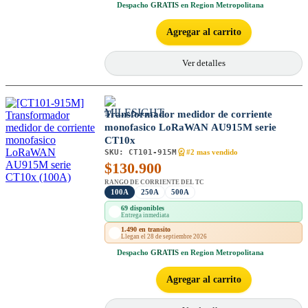
Despacho
GRATIS
en Region Metropolitana
Agregar al carrito
Ver detalles
Transformador medidor de corriente
monofasico LoRaWAN AU915M serie
CT10x
SKU:
CT101-915M
#2 mas vendido
$
130.900
RANGO DE CORRIENTE DEL TC
100A
250A
500A
69 disponibles
Entrega inmediata
1.490 en transito
Llegan el 28 de septiembre 2026
Despacho
GRATIS
en Region Metropolitana
Agregar al carrito