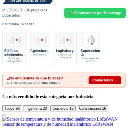
POR APLICACIÓN DE USO
MILESIGHT · 36 productos
Contáctenos por Whatsapp
publicados
Por familia · 4 series
Edificios
Agricultura
Logística y
Supervisión
inteligentes
de
Agricultura
Logística y
transporte
Edificios
Supervisión de
inteligentes
activos
¿No encuentras lo que buscas?
Contáctanos →
Lo importamos para ti en
una semana
Lo más vendido de esta categoría por Industria
Todos
96
Ingeniería
20
Comercio
19
Construcción
16
Sensor de temperatura y de humedad inalámbrico LoRaWAN