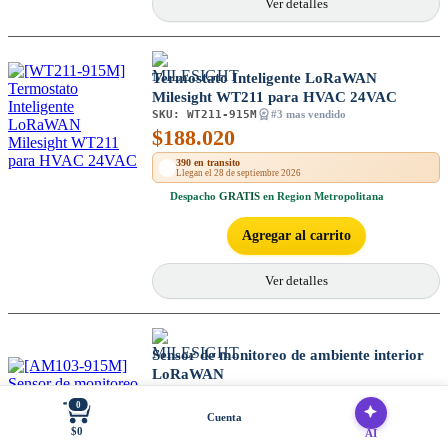
Ver detalles
Termostato Inteligente LoRaWAN
Milesight WT211 para HVAC 24VAC
SKU:
WT211-915M
#3 mas vendido
$
188.020
390 en transito
Llegan el 28 de septiembre 2026
Despacho
GRATIS
en Region Metropolitana
Agregar al carrito
Ver detalles
Sensor de monitoreo de ambiente interior
LoRaWAN
SKU:
AM103-915M
#4 mas vendido
0
$
226.100
Cuenta
$0
AI
88 disponibles