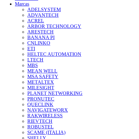
Marcas
ADELSYSTEM
ADVANTECH
ACREL
ARBOR TECHNOLOGY
ARESTECH
BANANA PI
CNLINKO
ETI
HELTEC AUTOMATION
LTECH
MBS
MEAN WELL
MSA SAFETY
METALTEX
MILESIGHT
PLANET NETWORKING
PRONUTEC
QUECLINK
NAVIGATEWORX
RAKWIRELESS
RIEVTECH
ROBUSTEL
SCAME (ITALIA)
SHELLY