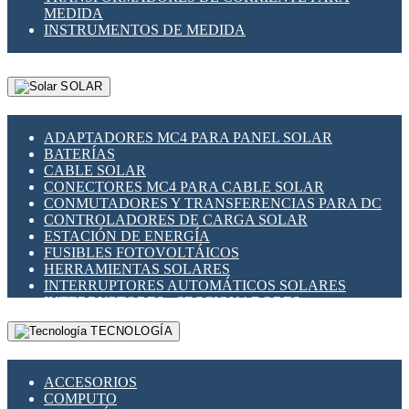
MEDIDA
INSTRUMENTOS DE MEDIDA
SOLAR
ADAPTADORES MC4 PARA PANEL SOLAR
BATERÍAS
CABLE SOLAR
CONECTORES MC4 PARA CABLE SOLAR
CONMUTADORES Y TRANSFERENCIAS PARA DC
CONTROLADORES DE CARGA SOLAR
ESTACIÓN DE ENERGÍA
FUSIBLES FOTOVOLTÁICOS
HERRAMIENTAS SOLARES
INTERRUPTORES AUTOMÁTICOS SOLARES
INTERRUPTORES - SECCIONADORES
FOTOVOLTÁICOS
TECNOLOGÍA
MONTAJE PANEL SOLAR
PORTA FUSIBLES Y SECCIONADORES
FOTOVOLTAICOS
ACCESORIOS
SUPRESOR DE TRANSIENTES SPDS PARA
COMPUTO
APLICACIONES FOTOVOLTAICAS