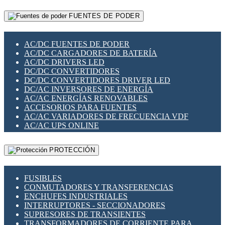
RELÉS INTELIGENTES WIFI
GATEWAY LORAWAN
RELÉS MINIATURA DE POTENCIA
FUENTES DE PODER
GESTIÓN DE REDES
SENSORES MAGNÉTICOS
INFRAESTRUCTURA ETHERCAT
SOPORTE PARA CIRCUITO IMPRESO
PERIFÉRICOS DE RED
SOQUETES PARA RELÉ
AC/DC FUENTES DE PODER
PLACAS MODULARES IOT
SWITCH Y MICROSWITCH
AC/DC CARGADORES DE BATERÍA
SWITCHES Y REDES WIFI
TARJETAS PI
AC/DC DRIVERS LED
SOLUCIONES IOT
UNIÓN Y DERIVACIÓN DE CABLE
DC/DC CONVERTIDORES
SOLUCIONES LORAWAN
DC/DC CONVERTIDORES DRIVER LED
SOLUCIONES RED CELULAR
DC/AC INVERSORES DE ENERGÍA
SEGURIDAD PARA REDES
AC/AC ENERGÍAS RENOVABLES
SWITCHES LAN
ACCESORIOS PARA FUENTES
TELEFONÍA IP (VOIP)
AC/AC VARIADORES DE FRECUENCIA VDF
VIGILANCIA IP (CCTV)
AC/AC UPS ONLINE
MESHTASTIC
PROTECCIÓN
FUSIBLES
CONMUTADORES Y TRANSFERENCIAS
ENCHUFES INDUSTRIALES
INTERRUPTORES - SECCIONADORES
SUPRESORES DE TRANSIENTES
TRANSFORMADORES DE CORRIENTE PARA