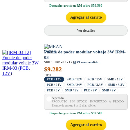
Despacho
gratis en RM
sobre $59.500
Agregar al carrito
Ver detalles
Fuente de poder modular voltaje 3W IRM-
03
SKU:
IRM-03-12
#9 mas vendido
$
9.282
TIPO
PCB / 12V
SMD / 12V
PCB / 15V
SMD / 15V
PCB / 24V
SMD / 24V
PCB / 3.3V
SMD / 3.3V
PCB / 5V
SMD / 5V
PCB / 9V
SMD / 9V
A pedido
PRODUCTO SIN STOCK, IMPORTADO A PEDIDO.
Tiempo de entrega 8 a 12 días hábiles
Despacho
gratis en RM
sobre $59.500
Agregar al carrito