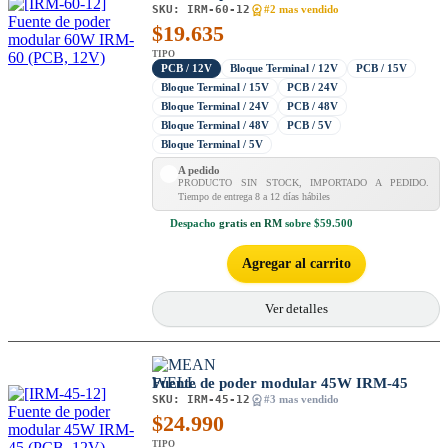
SKU:
IRM-60-12
#2 mas vendido
$
19.635
TIPO
PCB / 12V
Bloque Terminal / 12V
PCB / 15V
Bloque Terminal / 15V
PCB / 24V
Bloque Terminal / 24V
PCB / 48V
Bloque Terminal / 48V
PCB / 5V
Bloque Terminal / 5V
A pedido
PRODUCTO SIN STOCK, IMPORTADO A PEDIDO.
Tiempo de entrega 8 a 12 días hábiles
Despacho
gratis en RM
sobre $59.500
Agregar al carrito
Ver detalles
Fuente de poder modular 45W IRM-45
SKU:
IRM-45-12
#3 mas vendido
$
24.990
TIPO