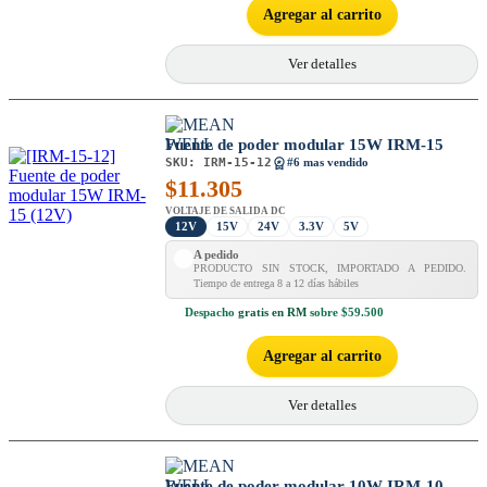
Agregar al carrito
Ver detalles
Fuente de poder modular 15W IRM-15
SKU:
IRM-15-12
#6 mas vendido
$
11.305
VOLTAJE DE SALIDA DC
12V
15V
24V
3.3V
5V
A pedido
PRODUCTO SIN STOCK, IMPORTADO A PEDIDO.
Tiempo de entrega 8 a 12 días hábiles
Despacho
gratis en RM
sobre $59.500
Agregar al carrito
Ver detalles
Fuente de poder modular 10W IRM-10