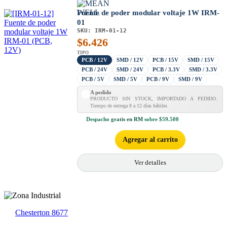
Fuente de poder modular voltaje 1W IRM-
01
SKU:
IRM-01-12
$
6.426
TIPO
PCB / 12V
SMD / 12V
PCB / 15V
SMD / 15V
PCB / 24V
SMD / 24V
PCB / 3.3V
SMD / 3.3V
PCB / 5V
SMD / 5V
PCB / 9V
SMD / 9V
A pedido
PRODUCTO SIN STOCK, IMPORTADO A PEDIDO.
Tiempo de entrega 8 a 12 días hábiles
Despacho
gratis en RM
sobre $59.500
Agregar al carrito
Ver detalles
Chesterton 8677