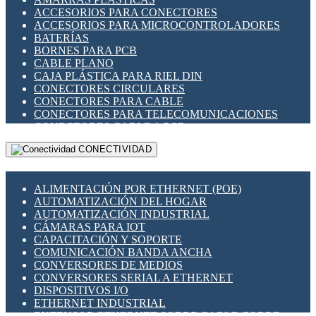
ENCHUFES INDUSTRIALES
ACCESORIOS PARA CONECTORES
INDICADORES PARA PANEL
ACCESORIOS PARA MICROCONTROLADORES
INTERFACES DE RELÉ
BATERÍAS
INTERRUPTORES FIN DE CARRERA
BORNES PARA PCB
LLAVES CONMUTADORAS
CABLE PLANO
MEDIDORES DE ENERGÍA Y TC'S DE CORRIENTE
CAJA PLÁSTICA PARA RIEL DIN
MOTORES PASO A PASO
CONECTORES CIRCULARES
PANTALLAS HMI
CONECTORES PARA CABLE
PLC -CONTROLADORES LÓGICO PROGRAMABLES
CONECTORES PARA TELECOMUNICACIONES
PROGRAMADORES DE HORARIO
CONECTORES CABLE A PCB
PROTECCIÓN ELÉCTRICA
CONECTORES PCB A CABLE
RELÉS DE PROTECCIÓN
CONECTIVIDAD
DIP SWITCHES
SENSORES CAPACITIVOS
DISPLAYS 7 SEGMENTOS
SENSORES DE POSICIÓN LINEAL
FUSIBLES Y PORTAFUSIBLES
SENSORES FOTOELÉCTRICOS
ALIMENTACIÓN POR ETHERNET (POE)
HERRAMIENTAS VARIAS
SENSORES INDUCTIVOS
AUTOMATIZACIÓN DEL HOGAR
ILUMINACIÓN LED
TEMPORIZADORES
AUTOMATIZACIÓN INDUSTRIAL
INTERRUPTORES REED
VARIACS
CÁMARAS PARA IOT
INTERFACES DE RELÉ
VARIADORES DE FRECUENCIA [VDF]
CAPACITACIÓN Y SOPORTE
OTROS RELÉS
SECCIONADORES - INTERRUPTORES
COMUNICACIÓN BANDA ANCHA
PROTECCIÓN TÉRMICA
MAQUINARIA
CONVERSORES DE MEDIOS
RELÉS AUTOMOTRICES
CONVERSORES SERIAL A ETHERNET
RELÉS DE SEÑAL
DISPOSITIVOS I/O
RELÉS DE ESTADO SÓLIDO SSR
ETHERNET INDUSTRIAL
RELÉS INDUSTRIALES
EXTENSOR ETHERNET SOBRE CABLE COBRE