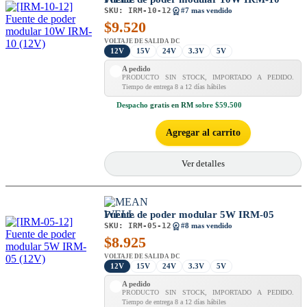
SKU:
IRM-10-12
#7 mas vendido
$
9.520
VOLTAJE DE SALIDA DC
12V
15V
24V
3.3V
5V
A pedido
PRODUCTO SIN STOCK, IMPORTADO A PEDIDO.
Tiempo de entrega 8 a 12 días hábiles
Despacho
gratis en RM
sobre $59.500
Agregar al carrito
Ver detalles
Fuente de poder modular 5W IRM-05
SKU:
IRM-05-12
#8 mas vendido
$
8.925
VOLTAJE DE SALIDA DC
12V
15V
24V
3.3V
5V
A pedido
PRODUCTO SIN STOCK, IMPORTADO A PEDIDO.
Tiempo de entrega 8 a 12 días hábiles