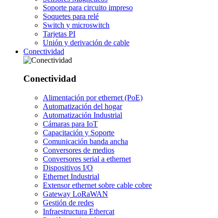
Soporte para circuito impreso
Soquetes para relé
Switch y microswitch
Tarjetas PI
Unión y derivación de cable
Conectividad
Conectividad
Alimentación por ethernet (PoE)
Automatización del hogar
Automatización Industrial
Cámaras para IoT
Capacitación y Soporte
Comunicación banda ancha
Conversores de medios
Conversores serial a ethernet
Dispositivos I/O
Ethernet Industrial
Extensor ethernet sobre cable cobre
Gateway LoRaWAN
Gestión de redes
Infraestructura Ethercat