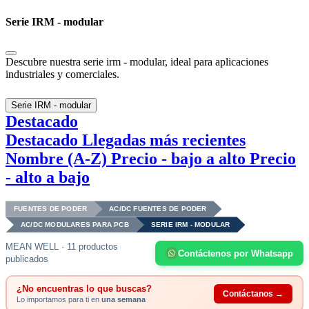
Serie IRM - modular
Descubre nuestra serie irm - modular, ideal para aplicaciones
industriales y comerciales.
Serie IRM - modular
Destacado
Destacado
Llegadas más recientes
Nombre (A-Z)
Precio - bajo a alto
Precio
- alto a bajo
FUENTES DE PODER
AC/DC FUENTES DE PODER
AC/DC MODULARES PARA PCB
SERIE IRM - MODULAR
MEAN WELL · 11 productos
Contáctenos por Whatsapp
publicados
¿No encuentras lo que buscas?
Contáctanos →
Lo importamos para ti en
una semana