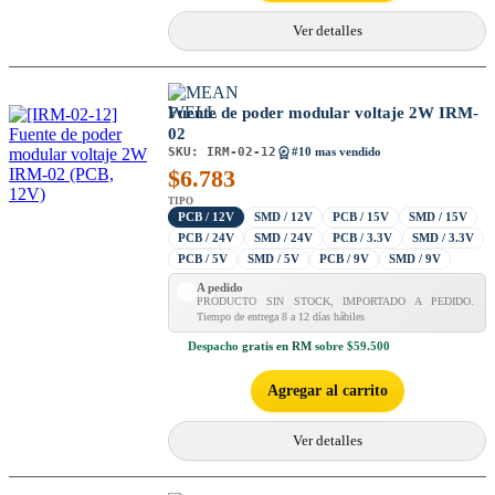
Ver detalles
Fuente de poder modular voltaje 2W IRM-
02
SKU:
IRM-02-12
#10 mas vendido
$
6.783
TIPO
PCB / 12V
SMD / 12V
PCB / 15V
SMD / 15V
PCB / 24V
SMD / 24V
PCB / 3.3V
SMD / 3.3V
PCB / 5V
SMD / 5V
PCB / 9V
SMD / 9V
A pedido
PRODUCTO SIN STOCK, IMPORTADO A PEDIDO.
Tiempo de entrega 8 a 12 días hábiles
Despacho
gratis en RM
sobre $59.500
Agregar al carrito
Ver detalles