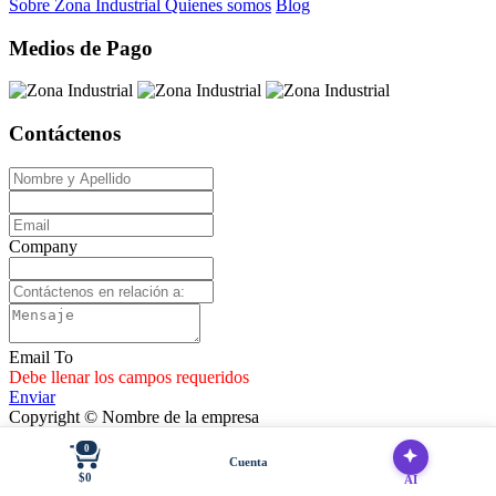
Sobre Zona Industrial
Quienes somos
Blog
Medios de Pago
Contáctenos
Company
Email To
Debe llenar los campos requeridos
Enviar
Copyright © Nombre de la empresa
Con tecnología de
- El #1
Comercio electrónico de código
0
abierto
Cuenta
$0
AI