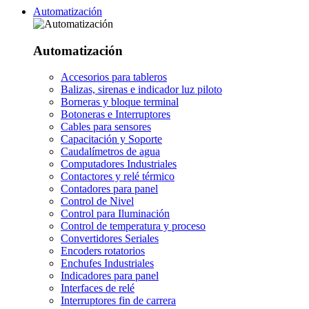
Automatización
Automatización
Accesorios para tableros
Balizas, sirenas e indicador luz piloto
Borneras y bloque terminal
Botoneras e Interruptores
Cables para sensores
Capacitación y Soporte
Caudalímetros de agua
Computadores Industriales
Contactores y relé térmico
Contadores para panel
Control de Nivel
Control para Iluminación
Control de temperatura y proceso
Convertidores Seriales
Encoders rotatorios
Enchufes Industriales
Indicadores para panel
Interfaces de relé
Interruptores fin de carrera