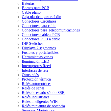
Baterías
Bornes para PCB
Cable plano
Caja plástica para riel din
Conectores Circulares
Conectores para cable
Conectores para Telecomunicaciones
Conectores cable a PCB
Conectores PCB a cable
DIP Switches
Displays 7 segmentos
Fusibles y portafusibles
Herramientas varias
Iluminación LED
Interruptores Reed
Interfaces de relé
Otros relés
Protección térmica
Relés automotrices
Relés de señal
Relés de estado sólido SSR
Relés Industriales
Relés inteligentes WIFI
Relés miniatura de potencia
Sensores Magnéticos