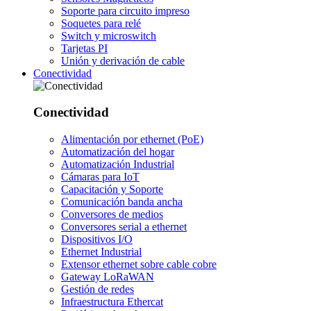
Soporte para circuito impreso
Soquetes para relé
Switch y microswitch
Tarjetas PI
Unión y derivación de cable
Conectividad
Conectividad
Alimentación por ethernet (PoE)
Automatización del hogar
Automatización Industrial
Cámaras para IoT
Capacitación y Soporte
Comunicación banda ancha
Conversores de medios
Conversores serial a ethernet
Dispositivos I/O
Ethernet Industrial
Extensor ethernet sobre cable cobre
Gateway LoRaWAN
Gestión de redes
Infraestructura Ethercat