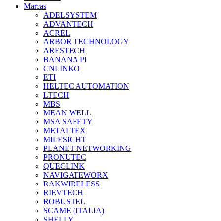
Marcas
ADELSYSTEM
ADVANTECH
ACREL
ARBOR TECHNOLOGY
ARESTECH
BANANA PI
CNLINKO
ETI
HELTEC AUTOMATION
LTECH
MBS
MEAN WELL
MSA SAFETY
METALTEX
MILESIGHT
PLANET NETWORKING
PRONUTEC
QUECLINK
NAVIGATEWORX
RAKWIRELESS
RIEVTECH
ROBUSTEL
SCAME (ITALIA)
SHELLY