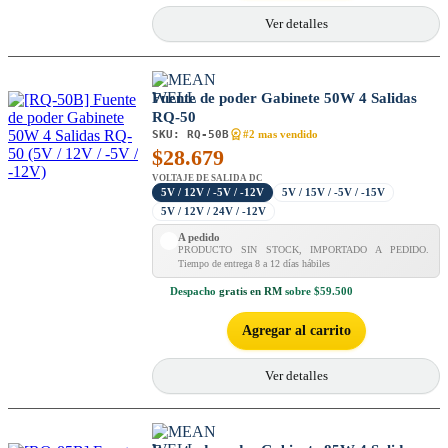
Ver detalles
Fuente de poder Gabinete 50W 4 Salidas
RQ-50
SKU:
RQ-50B
#2 mas vendido
$
28.679
VOLTAJE DE SALIDA DC
5V / 12V / -5V / -12V
5V / 15V / -5V / -15V
5V / 12V / 24V / -12V
A pedido
PRODUCTO SIN STOCK, IMPORTADO A PEDIDO.
Tiempo de entrega 8 a 12 días hábiles
Despacho
gratis en RM
sobre $59.500
Agregar al carrito
Ver detalles