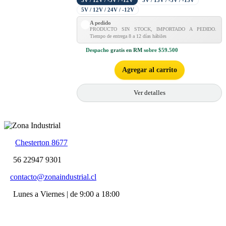
5V / 12V / -5V / -12V
5V / 15V / -5V / -15V
5V / 12V / 24V / -12V
A pedido
PRODUCTO SIN STOCK, IMPORTADO A PEDIDO.
Tiempo de entrega 8 a 12 días hábiles
Despacho
gratis en RM
sobre $59.500
Agregar al carrito
Ver detalles
Chesterton 8677
56 22947 9301
contacto@zonaindustrial.cl
Lunes a Viernes | de 9:00 a 18:00