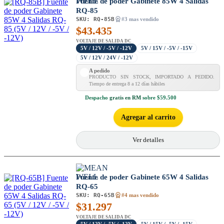
Fuente de poder Gabinete 85W 4 Salidas
RQ-85
SKU:
RQ-85B
#3 mas vendido
$
43.435
VOLTAJE DE SALIDA DC
5V / 12V / -5V / -12V
5V / 15V / -5V / -15V
5V / 12V / 24V / -12V
A pedido
PRODUCTO SIN STOCK, IMPORTADO A PEDIDO.
Tiempo de entrega 8 a 12 días hábiles
Despacho
gratis en RM
sobre $59.500
Agregar al carrito
Ver detalles
Fuente de poder Gabinete 65W 4 Salidas
RQ-65
SKU:
RQ-65B
#4 mas vendido
$
31.297
VOLTAJE DE SALIDA DC