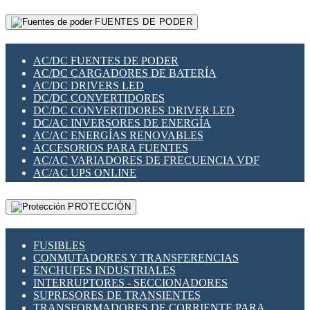
RELÉS INTELIGENTES WIFI
GATEWAY LORAWAN
RELÉS MINIATURA DE POTENCIA
FUENTES DE PODER
GESTIÓN DE REDES
SENSORES MAGNÉTICOS
INFRAESTRUCTURA ETHERCAT
SOPORTE PARA CIRCUITO IMPRESO
PERIFÉRICOS DE RED
SOQUETES PARA RELÉ
AC/DC FUENTES DE PODER
PLACAS MODULARES IOT
SWITCH Y MICROSWITCH
AC/DC CARGADORES DE BATERÍA
SWITCHES Y REDES WIFI
TARJETAS PI
AC/DC DRIVERS LED
SOLUCIONES IOT
UNIÓN Y DERIVACIÓN DE CABLE
DC/DC CONVERTIDORES
SOLUCIONES LORAWAN
DC/DC CONVERTIDORES DRIVER LED
SOLUCIONES RED CELULAR
DC/AC INVERSORES DE ENERGÍA
SEGURIDAD PARA REDES
AC/AC ENERGÍAS RENOVABLES
SWITCHES LAN
ACCESORIOS PARA FUENTES
TELEFONÍA IP (VOIP)
AC/AC VARIADORES DE FRECUENCIA VDF
VIGILANCIA IP (CCTV)
AC/AC UPS ONLINE
MESHTASTIC
PROTECCIÓN
FUSIBLES
CONMUTADORES Y TRANSFERENCIAS
ENCHUFES INDUSTRIALES
INTERRUPTORES - SECCIONADORES
SUPRESORES DE TRANSIENTES
TRANSFORMADORES DE CORRIENTE PARA