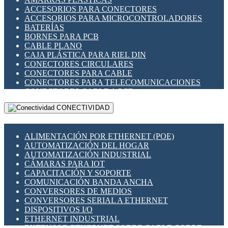
ENCHUFES INDUSTRIALES
ACCESORIOS PARA CONECTORES
INDICADORES PARA PANEL
ACCESORIOS PARA MICROCONTROLADORES
INTERFACES DE RELÉ
BATERÍAS
INTERRUPTORES FIN DE CARRERA
BORNES PARA PCB
LLAVES CONMUTADORAS
CABLE PLANO
MEDIDORES DE ENERGÍA Y TC'S DE CORRIENTE
CAJA PLÁSTICA PARA RIEL DIN
MOTORES PASO A PASO
CONECTORES CIRCULARES
PANTALLAS HMI
CONECTORES PARA CABLE
PLC -CONTROLADORES LÓGICO PROGRAMABLES
CONECTORES PARA TELECOMUNICACIONES
PROGRAMADORES DE HORARIO
CONECTORES CABLE A PCB
PROTECCIÓN ELÉCTRICA
CONECTORES PCB A CABLE
RELÉS DE PROTECCIÓN
CONECTIVIDAD
DIP SWITCHES
SENSORES CAPACITIVOS
DISPLAYS 7 SEGMENTOS
SENSORES DE POSICIÓN LINEAL
FUSIBLES Y PORTAFUSIBLES
SENSORES FOTOELÉCTRICOS
ALIMENTACIÓN POR ETHERNET (POE)
HERRAMIENTAS VARIAS
SENSORES INDUCTIVOS
AUTOMATIZACIÓN DEL HOGAR
ILUMINACIÓN LED
TEMPORIZADORES
AUTOMATIZACIÓN INDUSTRIAL
INTERRUPTORES REED
VARIACS
CÁMARAS PARA IOT
INTERFACES DE RELÉ
VARIADORES DE FRECUENCIA [VDF]
CAPACITACIÓN Y SOPORTE
OTROS RELÉS
SECCIONADORES - INTERRUPTORES
COMUNICACIÓN BANDA ANCHA
PROTECCIÓN TÉRMICA
MAQUINARIA
CONVERSORES DE MEDIOS
RELÉS AUTOMOTRICES
CONVERSORES SERIAL A ETHERNET
RELÉS DE SEÑAL
DISPOSITIVOS I/O
RELÉS DE ESTADO SÓLIDO SSR
ETHERNET INDUSTRIAL
RELÉS INDUSTRIALES
EXTENSOR ETHERNET SOBRE CABLE COBRE