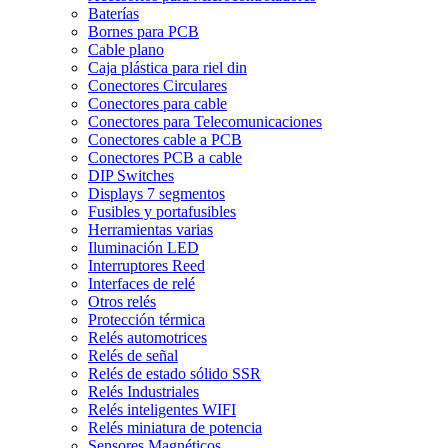
Baterías
Bornes para PCB
Cable plano
Caja plástica para riel din
Conectores Circulares
Conectores para cable
Conectores para Telecomunicaciones
Conectores cable a PCB
Conectores PCB a cable
DIP Switches
Displays 7 segmentos
Fusibles y portafusibles
Herramientas varias
Iluminación LED
Interruptores Reed
Interfaces de relé
Otros relés
Protección térmica
Relés automotrices
Relés de señal
Relés de estado sólido SSR
Relés Industriales
Relés inteligentes WIFI
Relés miniatura de potencia
Sensores Magnéticos