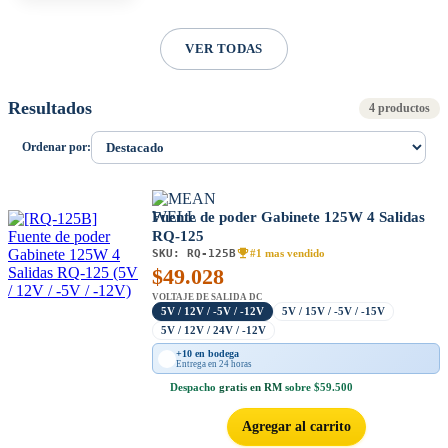
VER TODAS
Resultados
4 productos
Ordenar por:
Fuente de poder Gabinete 125W 4 Salidas
RQ-125
SKU:
RQ-125B
#1 mas vendido
$
49.028
VOLTAJE DE SALIDA DC
5V / 12V / -5V / -12V
5V / 15V / -5V / -15V
5V / 12V / 24V / -12V
+10 en bodega
Entrega en 24 horas
Despacho
gratis en RM
sobre $59.500
Agregar al carrito