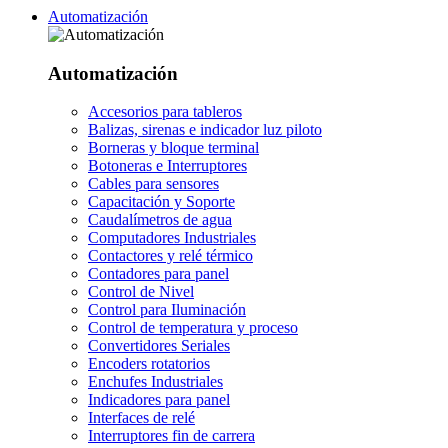
Automatización
Automatización
Accesorios para tableros
Balizas, sirenas e indicador luz piloto
Borneras y bloque terminal
Botoneras e Interruptores
Cables para sensores
Capacitación y Soporte
Caudalímetros de agua
Computadores Industriales
Contactores y relé térmico
Contadores para panel
Control de Nivel
Control para Iluminación
Control de temperatura y proceso
Convertidores Seriales
Encoders rotatorios
Enchufes Industriales
Indicadores para panel
Interfaces de relé
Interruptores fin de carrera