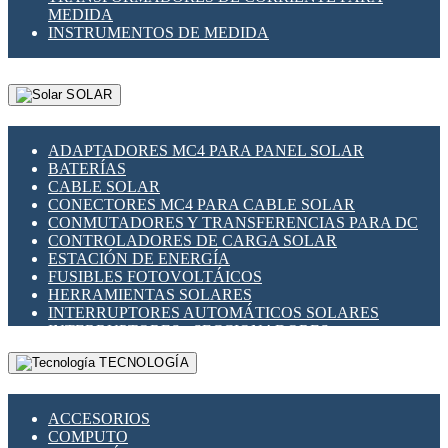
MEDIDA
INSTRUMENTOS DE MEDIDA
SOLAR
ADAPTADORES MC4 PARA PANEL SOLAR
BATERÍAS
CABLE SOLAR
CONECTORES MC4 PARA CABLE SOLAR
CONMUTADORES Y TRANSFERENCIAS PARA DC
CONTROLADORES DE CARGA SOLAR
ESTACIÓN DE ENERGÍA
FUSIBLES FOTOVOLTÁICOS
HERRAMIENTAS SOLARES
INTERRUPTORES AUTOMÁTICOS SOLARES
INTERRUPTORES - SECCIONADORES
FOTOVOLTÁICOS
TECNOLOGÍA
MONTAJE PANEL SOLAR
PORTA FUSIBLES Y SECCIONADORES
FOTOVOLTAICOS
ACCESORIOS
SUPRESOR DE TRANSIENTES SPDS PARA
COMPUTO
APLICACIONES FOTOVOLTAICAS