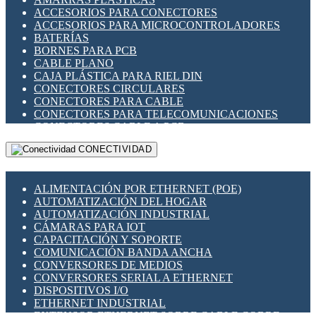
ENCHUFES INDUSTRIALES
ACCESORIOS PARA CONECTORES
INDICADORES PARA PANEL
ACCESORIOS PARA MICROCONTROLADORES
INTERFACES DE RELÉ
BATERÍAS
INTERRUPTORES FIN DE CARRERA
BORNES PARA PCB
LLAVES CONMUTADORAS
CABLE PLANO
MEDIDORES DE ENERGÍA Y TC'S DE CORRIENTE
CAJA PLÁSTICA PARA RIEL DIN
MOTORES PASO A PASO
CONECTORES CIRCULARES
PANTALLAS HMI
CONECTORES PARA CABLE
PLC -CONTROLADORES LÓGICO PROGRAMABLES
CONECTORES PARA TELECOMUNICACIONES
PROGRAMADORES DE HORARIO
CONECTORES CABLE A PCB
PROTECCIÓN ELÉCTRICA
CONECTORES PCB A CABLE
RELÉS DE PROTECCIÓN
CONECTIVIDAD
DIP SWITCHES
SENSORES CAPACITIVOS
DISPLAYS 7 SEGMENTOS
SENSORES DE POSICIÓN LINEAL
FUSIBLES Y PORTAFUSIBLES
SENSORES FOTOELÉCTRICOS
ALIMENTACIÓN POR ETHERNET (POE)
HERRAMIENTAS VARIAS
SENSORES INDUCTIVOS
AUTOMATIZACIÓN DEL HOGAR
ILUMINACIÓN LED
TEMPORIZADORES
AUTOMATIZACIÓN INDUSTRIAL
INTERRUPTORES REED
VARIACS
CÁMARAS PARA IOT
INTERFACES DE RELÉ
VARIADORES DE FRECUENCIA [VDF]
CAPACITACIÓN Y SOPORTE
OTROS RELÉS
SECCIONADORES - INTERRUPTORES
COMUNICACIÓN BANDA ANCHA
PROTECCIÓN TÉRMICA
MAQUINARIA
CONVERSORES DE MEDIOS
RELÉS AUTOMOTRICES
CONVERSORES SERIAL A ETHERNET
RELÉS DE SEÑAL
DISPOSITIVOS I/O
RELÉS DE ESTADO SÓLIDO SSR
ETHERNET INDUSTRIAL
RELÉS INDUSTRIALES
EXTENSOR ETHERNET SOBRE CABLE COBRE