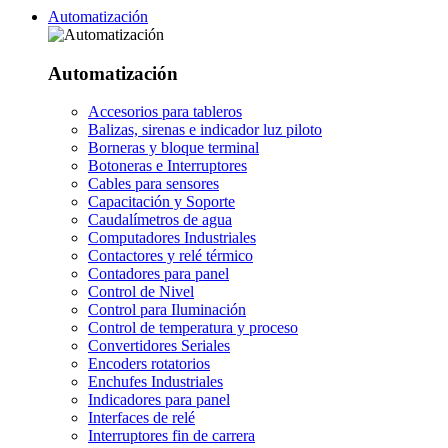
Automatización
Automatización
Accesorios para tableros
Balizas, sirenas e indicador luz piloto
Borneras y bloque terminal
Botoneras e Interruptores
Cables para sensores
Capacitación y Soporte
Caudalímetros de agua
Computadores Industriales
Contactores y relé térmico
Contadores para panel
Control de Nivel
Control para Iluminación
Control de temperatura y proceso
Convertidores Seriales
Encoders rotatorios
Enchufes Industriales
Indicadores para panel
Interfaces de relé
Interruptores fin de carrera