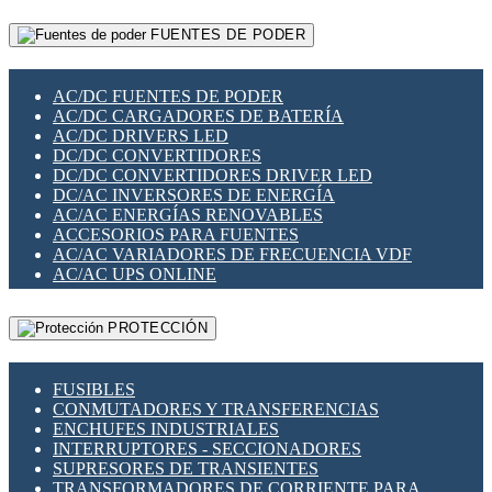
RELÉS INTELIGENTES WIFI
GATEWAY LORAWAN
RELÉS MINIATURA DE POTENCIA
FUENTES DE PODER
GESTIÓN DE REDES
SENSORES MAGNÉTICOS
INFRAESTRUCTURA ETHERCAT
SOPORTE PARA CIRCUITO IMPRESO
PERIFÉRICOS DE RED
SOQUETES PARA RELÉ
AC/DC FUENTES DE PODER
PLACAS MODULARES IOT
SWITCH Y MICROSWITCH
AC/DC CARGADORES DE BATERÍA
SWITCHES Y REDES WIFI
TARJETAS PI
AC/DC DRIVERS LED
SOLUCIONES IOT
UNIÓN Y DERIVACIÓN DE CABLE
DC/DC CONVERTIDORES
SOLUCIONES LORAWAN
DC/DC CONVERTIDORES DRIVER LED
SOLUCIONES RED CELULAR
DC/AC INVERSORES DE ENERGÍA
SEGURIDAD PARA REDES
AC/AC ENERGÍAS RENOVABLES
SWITCHES LAN
ACCESORIOS PARA FUENTES
TELEFONÍA IP (VOIP)
AC/AC VARIADORES DE FRECUENCIA VDF
VIGILANCIA IP (CCTV)
AC/AC UPS ONLINE
MESHTASTIC
PROTECCIÓN
FUSIBLES
CONMUTADORES Y TRANSFERENCIAS
ENCHUFES INDUSTRIALES
INTERRUPTORES - SECCIONADORES
SUPRESORES DE TRANSIENTES
TRANSFORMADORES DE CORRIENTE PARA