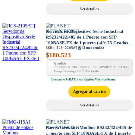
Ver detalles
Servidor de Dispositivo Serie Industrial
RS232/422/485 de 1 Puerto con SFP
100BASE-FX de 1 puerto (-40~75 Grados
SKU:
ICS-2105AT
C)
#5 mas vendido
$
180.523
A pedido
PRODUCTO SIN STOCK, SE IMPORTA A PEDIDO.
Tiempo de entrega 8 a 12 días hábiles.
Despacho
GRATIS
en Region Metropolitana
Agregar al carrito
Ver detalles
Puerta de enlace Modbus RS232/422/485 de
1 puerto con SFP 100BASE-FX de 1 puerto