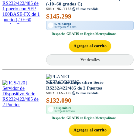
(-10~60 grados C)
SKU:
MG-115A
#6 mas vendido
$
145.299
+5 en bodega
Entrega en 24 horas
Despacho
GRATIS
en Region Metropolitana
Agregar al carrito
Ver detalles
Servidor de Dispositivo Serie
RS232/422/485 de 2 Puertos
SKU:
ICS-120
#7 mas vendido
$
132.090
1 disponibles
Entrega inmediata
Despacho
GRATIS
en Region Metropolitana
Agregar al carrito