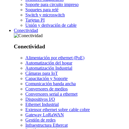
Soporte para circuito impreso
Soquetes para relé
Switch y microswitch
Tarjetas PI
Unión y derivación de cable
Conectividad
Conectividad
Alimentación por ethernet (PoE)
Automatización del hogar
Automatización Industrial
Cámaras para IoT
Capacitación y Soporte
Comunicación banda ancha
Conversores de medios
Conversores serial a ethernet
Dispositivos I/O
Ethernet Industrial
Extensor ethernet sobre cable cobre
Gateway LoRaWAN
Gestión de redes
Infraestructura Ethercat