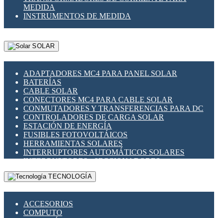
MEDIDA
INSTRUMENTOS DE MEDIDA
SOLAR
ADAPTADORES MC4 PARA PANEL SOLAR
BATERÍAS
CABLE SOLAR
CONECTORES MC4 PARA CABLE SOLAR
CONMUTADORES Y TRANSFERENCIAS PARA DC
CONTROLADORES DE CARGA SOLAR
ESTACIÓN DE ENERGÍA
FUSIBLES FOTOVOLTÁICOS
HERRAMIENTAS SOLARES
INTERRUPTORES AUTOMÁTICOS SOLARES
INTERRUPTORES - SECCIONADORES
FOTOVOLTÁICOS
TECNOLOGÍA
MONTAJE PANEL SOLAR
PORTA FUSIBLES Y SECCIONADORES
FOTOVOLTAICOS
ACCESORIOS
SUPRESOR DE TRANSIENTES SPDS PARA
COMPUTO
APLICACIONES FOTOVOLTAICAS