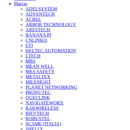
Marcas
ADELSYSTEM
ADVANTECH
ACREL
ARBOR TECHNOLOGY
ARESTECH
BANANA PI
CNLINKO
ETI
HELTEC AUTOMATION
LTECH
MBS
MEAN WELL
MSA SAFETY
METALTEX
MILESIGHT
PLANET NETWORKING
PRONUTEC
QUECLINK
NAVIGATEWORX
RAKWIRELESS
RIEVTECH
ROBUSTEL
SCAME (ITALIA)
SHELLY