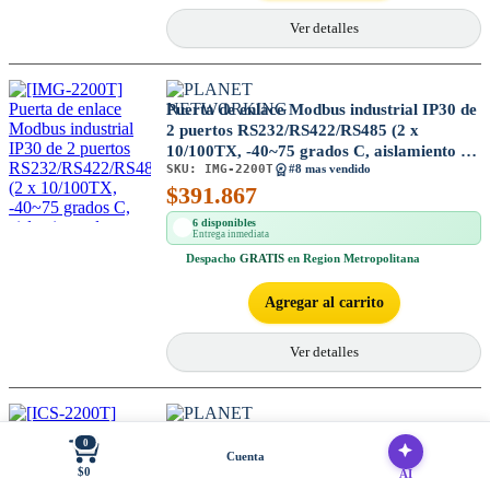
Ver detalles
Puerta de enlace Modbus industrial IP30 de
2 puertos RS232/RS422/RS485 (2 x
10/100TX, -40~75 grados C, aislamiento de
SKU:
IMG-2200T
2KV)
#8 mas vendido
$
391.867
6 disponibles
Entrega inmediata
Despacho
GRATIS
en Region Metropolitana
Agregar al carrito
Ver detalles
Servidor de Dispositivo Serie Industrial
0
RS232/RS422/RS485 de 2 Puertos Con
Cuenta
$0
Aislamiento de Señal de 2KV
AI