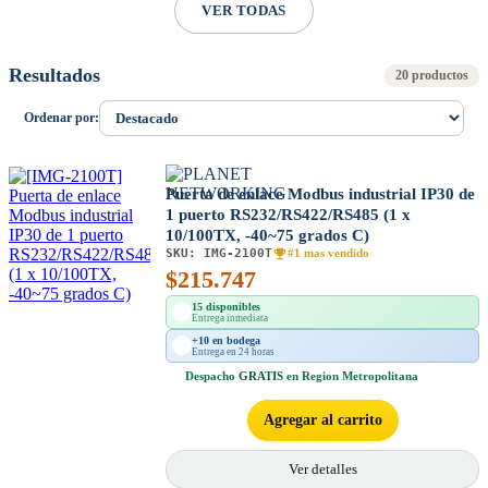
VER TODAS
Resultados
20 productos
Ordenar por:
Puerta de enlace Modbus industrial IP30 de
1 puerto RS232/RS422/RS485 (1 x
10/100TX, -40~75 grados C)
SKU:
IMG-2100T
#1 mas vendido
$
215.747
15 disponibles
Entrega inmediata
+10 en bodega
Entrega en 24 horas
Despacho
GRATIS
en Region Metropolitana
Agregar al carrito
Ver detalles