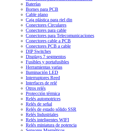
Baterías
Bornes para PCB
Cable plano
Caja plástica para riel din
Conectores Circulares
Conectores para cable
Conectores para Telecomunicaciones
Conectores cable a PCB
Conectores PCB a cable
DIP Switches
Displays 7 segmentos
Fusibles y portafusibles
Herramientas varias
Iluminación LED
Interruptores Reed
Interfaces de relé
Otros relés
Protección térmica
Relés automotrices
Relés de señal
Relés de estado sólido SSR
Relés Industriales
Relés inteligentes WIFI
Relés miniatura de potencia
Sensores Magnéticos