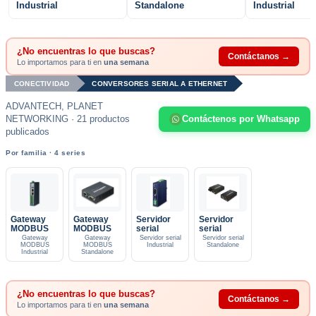
Industrial
Standalone
Industrial
¿No encuentras lo que buscas?
Contáctanos →
Lo importamos para ti en
una semana
CONECTIVIDAD
CONVERSORES SERIAL A ETHERNET
ADVANTECH, PLANET
NETWORKING · 21 productos
Contáctenos por Whatsapp
publicados
Por familia · 4 series
Gateway
Gateway
Servidor
Servidor
MODBUS
MODBUS
serial
serial
Gateway
Gateway
Servidor serial
Servidor serial
MODBUS
MODBUS
Industrial
Standalone
Industrial
Standalone
¿No encuentras lo que buscas?
Contáctanos →
Lo importamos para ti en
una semana