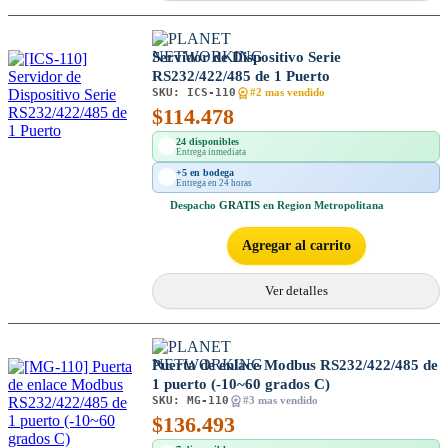
Servidor de Dispositivo Serie
RS232/422/485 de 1 Puerto
SKU:
ICS-110
#2 mas vendido
$
114.478
24 disponibles
Entrega inmediata
+5 en bodega
Entrega en 24 horas
Despacho
GRATIS
en Region Metropolitana
Agregar al carrito
Ver detalles
Puerta de enlace Modbus RS232/422/485 de
1 puerto (-10~60 grados C)
SKU:
MG-110
#3 mas vendido
$
136.493