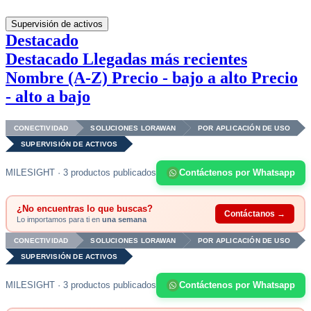
Supervisión de activos
Destacado
Destacado
Llegadas más recientes
Nombre (A-Z)
Precio - bajo a alto
Precio
- alto a bajo
CONECTIVIDAD
SOLUCIONES LORAWAN
POR APLICACIÓN DE USO
SUPERVISIÓN DE ACTIVOS
MILESIGHT · 3 productos publicados
Contáctenos por Whatsapp
¿No encuentras lo que buscas?
Contáctanos →
Lo importamos para ti en
una semana
CONECTIVIDAD
SOLUCIONES LORAWAN
POR APLICACIÓN DE USO
SUPERVISIÓN DE ACTIVOS
MILESIGHT · 3 productos publicados
Contáctenos por Whatsapp