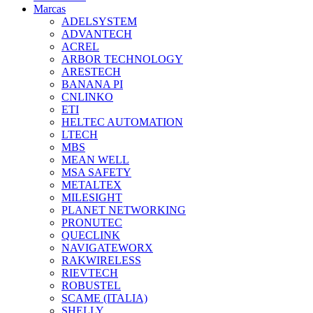
Marcas
ADELSYSTEM
ADVANTECH
ACREL
ARBOR TECHNOLOGY
ARESTECH
BANANA PI
CNLINKO
ETI
HELTEC AUTOMATION
LTECH
MBS
MEAN WELL
MSA SAFETY
METALTEX
MILESIGHT
PLANET NETWORKING
PRONUTEC
QUECLINK
NAVIGATEWORX
RAKWIRELESS
RIEVTECH
ROBUSTEL
SCAME (ITALIA)
SHELLY