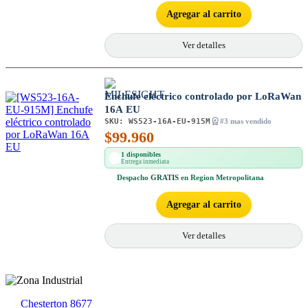
Agregar al carrito
Ver detalles
Enchufe eléctrico controlado por LoRaWan
16A EU
SKU:
WS523-16A-EU-915M
#3 mas vendido
$
99.960
1 disponibles
Entrega inmediata
Despacho
GRATIS
en Region Metropolitana
Agregar al carrito
Ver detalles
Chesterton 8677