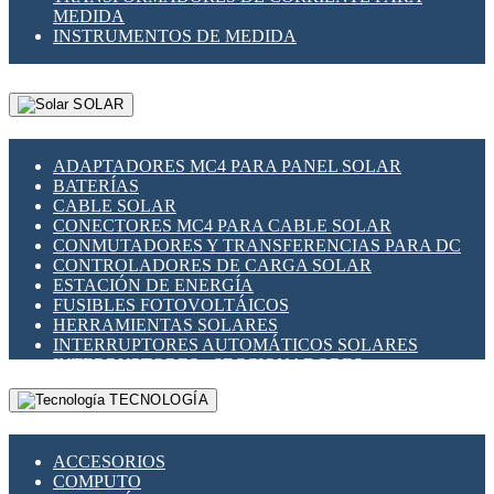
MEDIDA
INSTRUMENTOS DE MEDIDA
SOLAR
ADAPTADORES MC4 PARA PANEL SOLAR
BATERÍAS
CABLE SOLAR
CONECTORES MC4 PARA CABLE SOLAR
CONMUTADORES Y TRANSFERENCIAS PARA DC
CONTROLADORES DE CARGA SOLAR
ESTACIÓN DE ENERGÍA
FUSIBLES FOTOVOLTÁICOS
HERRAMIENTAS SOLARES
INTERRUPTORES AUTOMÁTICOS SOLARES
INTERRUPTORES - SECCIONADORES
FOTOVOLTÁICOS
TECNOLOGÍA
MONTAJE PANEL SOLAR
PORTA FUSIBLES Y SECCIONADORES
FOTOVOLTAICOS
ACCESORIOS
SUPRESOR DE TRANSIENTES SPDS PARA
COMPUTO
APLICACIONES FOTOVOLTAICAS