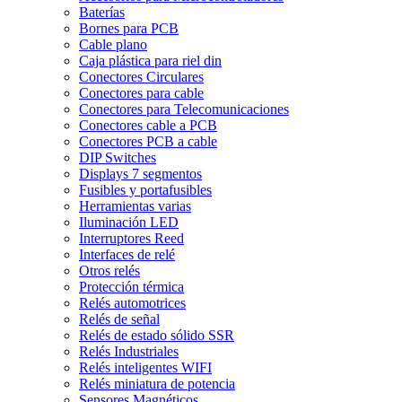
Baterías
Bornes para PCB
Cable plano
Caja plástica para riel din
Conectores Circulares
Conectores para cable
Conectores para Telecomunicaciones
Conectores cable a PCB
Conectores PCB a cable
DIP Switches
Displays 7 segmentos
Fusibles y portafusibles
Herramientas varias
Iluminación LED
Interruptores Reed
Interfaces de relé
Otros relés
Protección térmica
Relés automotrices
Relés de señal
Relés de estado sólido SSR
Relés Industriales
Relés inteligentes WIFI
Relés miniatura de potencia
Sensores Magnéticos