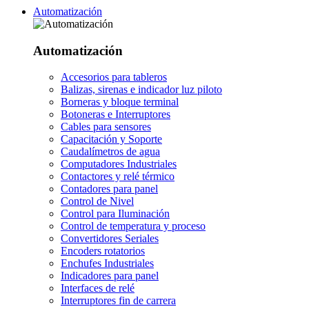
Automatización
Automatización
Accesorios para tableros
Balizas, sirenas e indicador luz piloto
Borneras y bloque terminal
Botoneras e Interruptores
Cables para sensores
Capacitación y Soporte
Caudalímetros de agua
Computadores Industriales
Contactores y relé térmico
Contadores para panel
Control de Nivel
Control para Iluminación
Control de temperatura y proceso
Convertidores Seriales
Encoders rotatorios
Enchufes Industriales
Indicadores para panel
Interfaces de relé
Interruptores fin de carrera