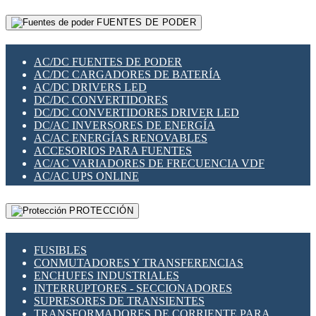
RELÉS INTELIGENTES WIFI
GATEWAY LORAWAN
RELÉS MINIATURA DE POTENCIA
FUENTES DE PODER
GESTIÓN DE REDES
SENSORES MAGNÉTICOS
INFRAESTRUCTURA ETHERCAT
SOPORTE PARA CIRCUITO IMPRESO
PERIFÉRICOS DE RED
SOQUETES PARA RELÉ
AC/DC FUENTES DE PODER
PLACAS MODULARES IOT
SWITCH Y MICROSWITCH
AC/DC CARGADORES DE BATERÍA
SWITCHES Y REDES WIFI
TARJETAS PI
AC/DC DRIVERS LED
SOLUCIONES IOT
UNIÓN Y DERIVACIÓN DE CABLE
DC/DC CONVERTIDORES
SOLUCIONES LORAWAN
DC/DC CONVERTIDORES DRIVER LED
SOLUCIONES RED CELULAR
DC/AC INVERSORES DE ENERGÍA
SEGURIDAD PARA REDES
AC/AC ENERGÍAS RENOVABLES
SWITCHES LAN
ACCESORIOS PARA FUENTES
TELEFONÍA IP (VOIP)
AC/AC VARIADORES DE FRECUENCIA VDF
VIGILANCIA IP (CCTV)
AC/AC UPS ONLINE
MESHTASTIC
PROTECCIÓN
FUSIBLES
CONMUTADORES Y TRANSFERENCIAS
ENCHUFES INDUSTRIALES
INTERRUPTORES - SECCIONADORES
SUPRESORES DE TRANSIENTES
TRANSFORMADORES DE CORRIENTE PARA