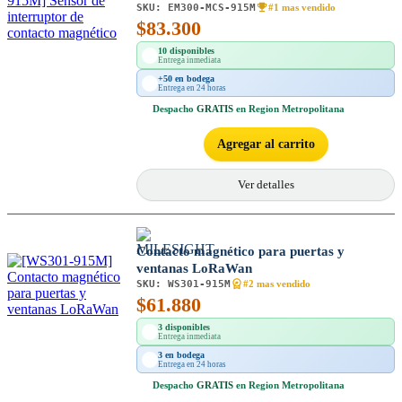
SKU:
EM300-MCS-915M
#1 mas vendido
$
83.300
10 disponibles
Entrega inmediata
+50 en bodega
Entrega en 24 horas
Despacho
GRATIS
en Region Metropolitana
Agregar al carrito
Ver detalles
Contacto magnético para puertas y
ventanas LoRaWan
SKU:
WS301-915M
#2 mas vendido
$
61.880
3 disponibles
Entrega inmediata
3 en bodega
Entrega en 24 horas
Despacho
GRATIS
en Region Metropolitana