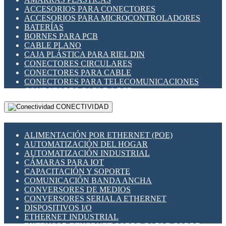
ENCHUFES INDUSTRIALES
ACCESORIOS PARA CONECTORES
INDICADORES PARA PANEL
ACCESORIOS PARA MICROCONTROLADORES
INTERFACES DE RELÉ
BATERÍAS
INTERRUPTORES FIN DE CARRERA
BORNES PARA PCB
LLAVES CONMUTADORAS
CABLE PLANO
MEDIDORES DE ENERGÍA Y TC'S DE CORRIENTE
CAJA PLÁSTICA PARA RIEL DIN
MOTORES PASO A PASO
CONECTORES CIRCULARES
PANTALLAS HMI
CONECTORES PARA CABLE
PLC -CONTROLADORES LÓGICO PROGRAMABLES
CONECTORES PARA TELECOMUNICACIONES
PROGRAMADORES DE HORARIO
CONECTORES CABLE A PCB
PROTECCIÓN ELÉCTRICA
CONECTORES PCB A CABLE
RELÉS DE PROTECCIÓN
CONECTIVIDAD
DIP SWITCHES
SENSORES CAPACITIVOS
DISPLAYS 7 SEGMENTOS
SENSORES DE POSICIÓN LINEAL
FUSIBLES Y PORTAFUSIBLES
SENSORES FOTOELÉCTRICOS
ALIMENTACIÓN POR ETHERNET (POE)
HERRAMIENTAS VARIAS
SENSORES INDUCTIVOS
AUTOMATIZACIÓN DEL HOGAR
ILUMINACIÓN LED
TEMPORIZADORES
AUTOMATIZACIÓN INDUSTRIAL
INTERRUPTORES REED
VARIACS
CÁMARAS PARA IOT
INTERFACES DE RELÉ
VARIADORES DE FRECUENCIA [VDF]
CAPACITACIÓN Y SOPORTE
OTROS RELÉS
SECCIONADORES - INTERRUPTORES
COMUNICACIÓN BANDA ANCHA
PROTECCIÓN TÉRMICA
MAQUINARIA
CONVERSORES DE MEDIOS
RELÉS AUTOMOTRICES
CONVERSORES SERIAL A ETHERNET
RELÉS DE SEÑAL
DISPOSITIVOS I/O
RELÉS DE ESTADO SÓLIDO SSR
ETHERNET INDUSTRIAL
RELÉS INDUSTRIALES
EXTENSOR ETHERNET SOBRE CABLE COBRE