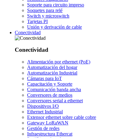
Soporte para circuito impreso
Soquetes para relé
Switch y microswitch
Tarjetas PI
Unión y derivación de cable
Conectividad
Conectividad
Alimentación por ethernet (PoE)
Automatización del hogar
Automatización Industrial
Cámaras para IoT
Capacitación y Soporte
Comunicación banda ancha
Conversores de medios
Conversores serial a ethernet
Dispositivos I/O
Ethernet Industrial
Extensor ethernet sobre cable cobre
Gateway LoRaWAN
Gestión de redes
Infraestructura Ethercat