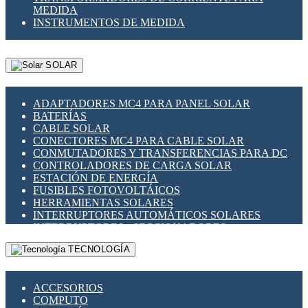
MEDIDA
INSTRUMENTOS DE MEDIDA
SOLAR
ADAPTADORES MC4 PARA PANEL SOLAR
BATERÍAS
CABLE SOLAR
CONECTORES MC4 PARA CABLE SOLAR
CONMUTADORES Y TRANSFERENCIAS PARA DC
CONTROLADORES DE CARGA SOLAR
ESTACIÓN DE ENERGÍA
FUSIBLES FOTOVOLTÁICOS
HERRAMIENTAS SOLARES
INTERRUPTORES AUTOMÁTICOS SOLARES
INTERRUPTORES - SECCIONADORES
FOTOVOLTÁICOS
TECNOLOGÍA
MONTAJE PANEL SOLAR
PORTA FUSIBLES Y SECCIONADORES
FOTOVOLTAICOS
ACCESORIOS
SUPRESOR DE TRANSIENTES SPDS PARA
COMPUTO
APLICACIONES FOTOVOLTAICAS