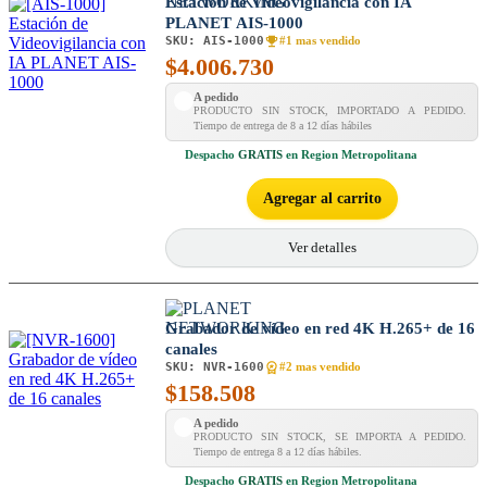
Estación de Videovigilancia con IA
PLANET AIS-1000
SKU:
AIS-1000
#1 mas vendido
$
4.006.730
A pedido
PRODUCTO SIN STOCK, IMPORTADO A PEDIDO.
Tiempo de entrega de 8 a 12 días hábiles
Despacho
GRATIS
en Region Metropolitana
Agregar al carrito
Ver detalles
Grabador de vídeo en red 4K H.265+ de 16
canales
SKU:
NVR-1600
#2 mas vendido
$
158.508
A pedido
PRODUCTO SIN STOCK, SE IMPORTA A PEDIDO.
Tiempo de entrega 8 a 12 días hábiles.
Despacho
GRATIS
en Region Metropolitana