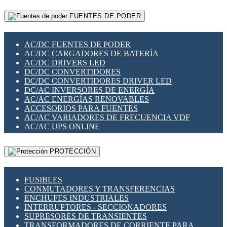
RELÉS INTELIGENTES WIFI
GATEWAY LORAWAN
RELÉS MINIATURA DE POTENCIA
FUENTES DE PODER
GESTIÓN DE REDES
SENSORES MAGNÉTICOS
INFRAESTRUCTURA ETHERCAT
SOPORTE PARA CIRCUITO IMPRESO
PERIFÉRICOS DE RED
SOQUETES PARA RELÉ
AC/DC FUENTES DE PODER
PLACAS MODULARES IOT
SWITCH Y MICROSWITCH
AC/DC CARGADORES DE BATERÍA
SWITCHES Y REDES WIFI
TARJETAS PI
AC/DC DRIVERS LED
SOLUCIONES IOT
UNIÓN Y DERIVACIÓN DE CABLE
DC/DC CONVERTIDORES
SOLUCIONES LORAWAN
DC/DC CONVERTIDORES DRIVER LED
SOLUCIONES RED CELULAR
DC/AC INVERSORES DE ENERGÍA
SEGURIDAD PARA REDES
AC/AC ENERGÍAS RENOVABLES
SWITCHES LAN
ACCESORIOS PARA FUENTES
TELEFONÍA IP (VOIP)
AC/AC VARIADORES DE FRECUENCIA VDF
VIGILANCIA IP (CCTV)
AC/AC UPS ONLINE
MESHTASTIC
PROTECCIÓN
FUSIBLES
CONMUTADORES Y TRANSFERENCIAS
ENCHUFES INDUSTRIALES
INTERRUPTORES - SECCIONADORES
SUPRESORES DE TRANSIENTES
TRANSFORMADORES DE CORRIENTE PARA