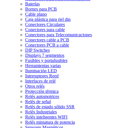
Baterías
Bornes para PCB
Cable plano
Caja plástica para riel din
Conectores Circulares
Conectores para cable
Conectores para Telecomunicaciones
Conectores cable a PCB
Conectores PCB a cable
DIP Switches
Displays 7 segmentos
Fusibles y portafusibles
Herramientas varias
Iluminación LED
Interruptores Reed
Interfaces de relé
Otros relés
Protección térmica
Relés automotrices
Relés de señal
Relés de estado sólido SSR
Relés Industriales
Relés inteligentes WIFI
Relés miniatura de potencia
Sensores Magnéticos