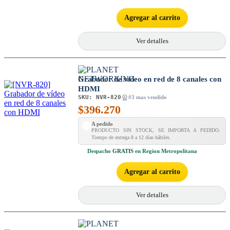
Agregar al carrito
Ver detalles
Grabador de vídeo en red de 8 canales con
HDMI
SKU:
NVR-820
#3 mas vendido
$
396.270
A pedido
PRODUCTO SIN STOCK, SE IMPORTA A PEDIDO.
Tiempo de entrega 8 a 12 días hábiles.
Despacho
GRATIS
en Region Metropolitana
Agregar al carrito
Ver detalles