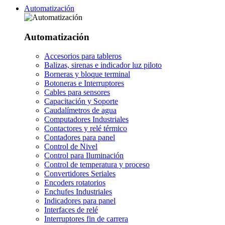
Automatización
Automatización
Accesorios para tableros
Balizas, sirenas e indicador luz piloto
Borneras y bloque terminal
Botoneras e Interruptores
Cables para sensores
Capacitación y Soporte
Caudalímetros de agua
Computadores Industriales
Contactores y relé térmico
Contadores para panel
Control de Nivel
Control para Iluminación
Control de temperatura y proceso
Convertidores Seriales
Encoders rotatorios
Enchufes Industriales
Indicadores para panel
Interfaces de relé
Interruptores fin de carrera