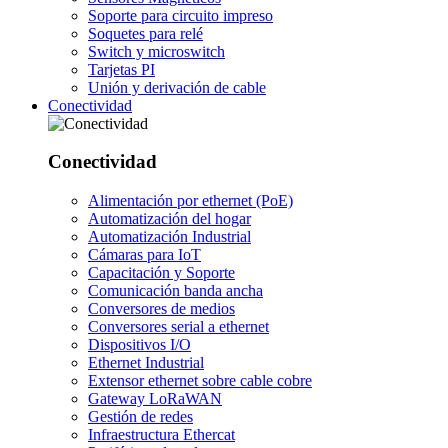
Soporte para circuito impreso
Soquetes para relé
Switch y microswitch
Tarjetas PI
Unión y derivación de cable
Conectividad
Conectividad
Alimentación por ethernet (PoE)
Automatización del hogar
Automatización Industrial
Cámaras para IoT
Capacitación y Soporte
Comunicación banda ancha
Conversores de medios
Conversores serial a ethernet
Dispositivos I/O
Ethernet Industrial
Extensor ethernet sobre cable cobre
Gateway LoRaWAN
Gestión de redes
Infraestructura Ethercat