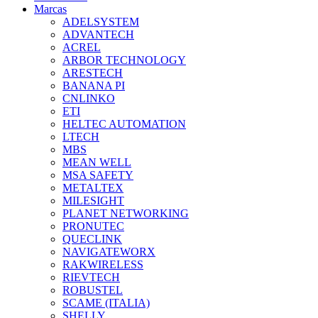
Marcas
ADELSYSTEM
ADVANTECH
ACREL
ARBOR TECHNOLOGY
ARESTECH
BANANA PI
CNLINKO
ETI
HELTEC AUTOMATION
LTECH
MBS
MEAN WELL
MSA SAFETY
METALTEX
MILESIGHT
PLANET NETWORKING
PRONUTEC
QUECLINK
NAVIGATEWORX
RAKWIRELESS
RIEVTECH
ROBUSTEL
SCAME (ITALIA)
SHELLY