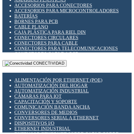
ENCHUFES INDUSTRIALES
ACCESORIOS PARA CONECTORES
INDICADORES PARA PANEL
ACCESORIOS PARA MICROCONTROLADORES
INTERFACES DE RELÉ
BATERÍAS
INTERRUPTORES FIN DE CARRERA
BORNES PARA PCB
LLAVES CONMUTADORAS
CABLE PLANO
MEDIDORES DE ENERGÍA Y TC'S DE CORRIENTE
CAJA PLÁSTICA PARA RIEL DIN
MOTORES PASO A PASO
CONECTORES CIRCULARES
PANTALLAS HMI
CONECTORES PARA CABLE
PLC -CONTROLADORES LÓGICO PROGRAMABLES
CONECTORES PARA TELECOMUNICACIONES
PROGRAMADORES DE HORARIO
CONECTORES CABLE A PCB
PROTECCIÓN ELÉCTRICA
CONECTORES PCB A CABLE
RELÉS DE PROTECCIÓN
CONECTIVIDAD
DIP SWITCHES
SENSORES CAPACITIVOS
DISPLAYS 7 SEGMENTOS
SENSORES DE POSICIÓN LINEAL
FUSIBLES Y PORTAFUSIBLES
SENSORES FOTOELÉCTRICOS
ALIMENTACIÓN POR ETHERNET (POE)
HERRAMIENTAS VARIAS
SENSORES INDUCTIVOS
AUTOMATIZACIÓN DEL HOGAR
ILUMINACIÓN LED
TEMPORIZADORES
AUTOMATIZACIÓN INDUSTRIAL
INTERRUPTORES REED
VARIACS
CÁMARAS PARA IOT
INTERFACES DE RELÉ
VARIADORES DE FRECUENCIA [VDF]
CAPACITACIÓN Y SOPORTE
OTROS RELÉS
SECCIONADORES - INTERRUPTORES
COMUNICACIÓN BANDA ANCHA
PROTECCIÓN TÉRMICA
MAQUINARIA
CONVERSORES DE MEDIOS
RELÉS AUTOMOTRICES
CONVERSORES SERIAL A ETHERNET
RELÉS DE SEÑAL
DISPOSITIVOS I/O
RELÉS DE ESTADO SÓLIDO SSR
ETHERNET INDUSTRIAL
RELÉS INDUSTRIALES
EXTENSOR ETHERNET SOBRE CABLE COBRE