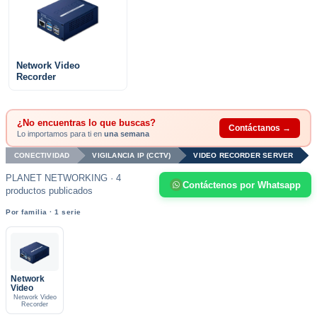
Network Video
Recorder
¿No encuentras lo que buscas?
Contáctanos →
Lo importamos para ti en
una semana
CONECTIVIDAD
VIGILANCIA IP (CCTV)
VIDEO RECORDER SERVER
PLANET NETWORKING · 4
Contáctenos por Whatsapp
productos publicados
Por familia · 1 serie
Network
Video
Network Video
Recorder