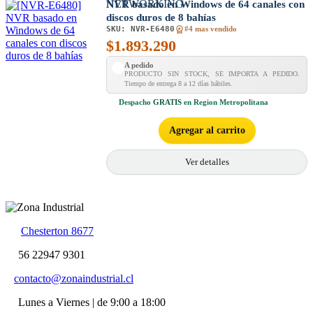
NVR basado en Windows de 64 canales con
discos duros de 8 bahías
SKU:
NVR-E6480
#4 mas vendido
$
1.893.290
A pedido
PRODUCTO SIN STOCK, SE IMPORTA A PEDIDO.
Tiempo de entrega 8 a 12 días hábiles.
Despacho
GRATIS
en Region Metropolitana
Agregar al carrito
Ver detalles
Chesterton 8677
56 22947 9301
contacto@zonaindustrial.cl
Lunes a Viernes | de 9:00 a 18:00