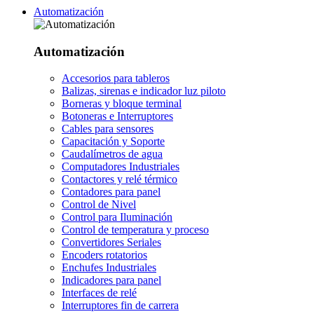
Automatización
Automatización
Accesorios para tableros
Balizas, sirenas e indicador luz piloto
Borneras y bloque terminal
Botoneras e Interruptores
Cables para sensores
Capacitación y Soporte
Caudalímetros de agua
Computadores Industriales
Contactores y relé térmico
Contadores para panel
Control de Nivel
Control para Iluminación
Control de temperatura y proceso
Convertidores Seriales
Encoders rotatorios
Enchufes Industriales
Indicadores para panel
Interfaces de relé
Interruptores fin de carrera