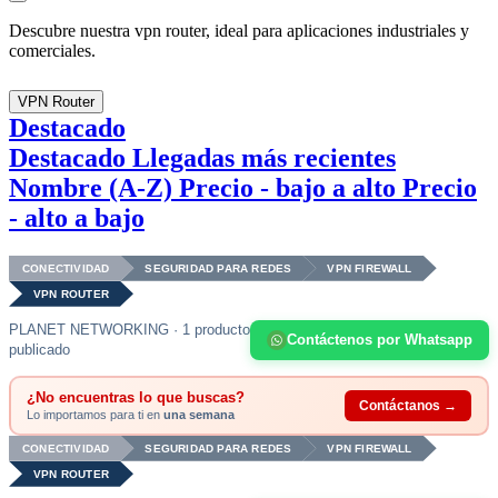
Descubre nuestra vpn router, ideal para aplicaciones industriales y
comerciales.
VPN Router
Destacado
Destacado
Llegadas más recientes
Nombre (A-Z)
Precio - bajo a alto
Precio
- alto a bajo
CONECTIVIDAD
SEGURIDAD PARA REDES
VPN FIREWALL
VPN ROUTER
PLANET NETWORKING · 1 producto
Contáctenos por Whatsapp
publicado
¿No encuentras lo que buscas?
Contáctanos →
Lo importamos para ti en
una semana
CONECTIVIDAD
SEGURIDAD PARA REDES
VPN FIREWALL
VPN ROUTER