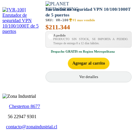
Enrutador de seguridad VPN 10/100/1000T
de 5 puertos
SKU:
VR-100
#1 mas vendido
$
211.344
A pedido
PRODUCTO SIN STOCK, SE IMPORTA A PEDIDO.
Tiempo de entrega 8 a 12 días hábiles.
Despacho
GRATIS
en Region Metropolitana
Agregar al carrito
Ver detalles
Chesterton 8677
56 22947 9301
contacto@zonaindustrial.cl