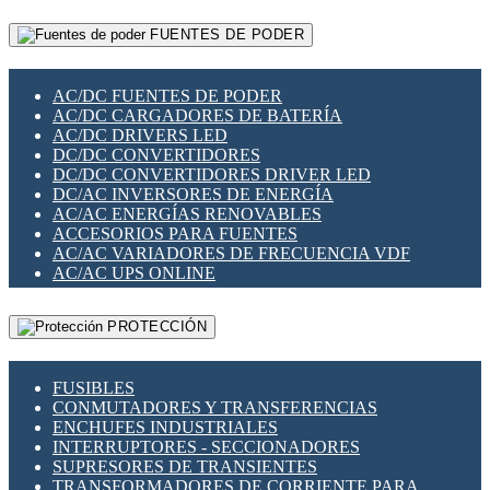
RELÉS INTELIGENTES WIFI
GATEWAY LORAWAN
RELÉS MINIATURA DE POTENCIA
FUENTES DE PODER
GESTIÓN DE REDES
SENSORES MAGNÉTICOS
INFRAESTRUCTURA ETHERCAT
SOPORTE PARA CIRCUITO IMPRESO
PERIFÉRICOS DE RED
SOQUETES PARA RELÉ
AC/DC FUENTES DE PODER
PLACAS MODULARES IOT
SWITCH Y MICROSWITCH
AC/DC CARGADORES DE BATERÍA
SWITCHES Y REDES WIFI
TARJETAS PI
AC/DC DRIVERS LED
SOLUCIONES IOT
UNIÓN Y DERIVACIÓN DE CABLE
DC/DC CONVERTIDORES
SOLUCIONES LORAWAN
DC/DC CONVERTIDORES DRIVER LED
SOLUCIONES RED CELULAR
DC/AC INVERSORES DE ENERGÍA
SEGURIDAD PARA REDES
AC/AC ENERGÍAS RENOVABLES
SWITCHES LAN
ACCESORIOS PARA FUENTES
TELEFONÍA IP (VOIP)
AC/AC VARIADORES DE FRECUENCIA VDF
VIGILANCIA IP (CCTV)
AC/AC UPS ONLINE
MESHTASTIC
PROTECCIÓN
FUSIBLES
CONMUTADORES Y TRANSFERENCIAS
ENCHUFES INDUSTRIALES
INTERRUPTORES - SECCIONADORES
SUPRESORES DE TRANSIENTES
TRANSFORMADORES DE CORRIENTE PARA