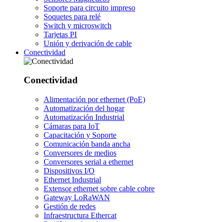
Soporte para circuito impreso
Soquetes para relé
Switch y microswitch
Tarjetas PI
Unión y derivación de cable
Conectividad
Conectividad
Alimentación por ethernet (PoE)
Automatización del hogar
Automatización Industrial
Cámaras para IoT
Capacitación y Soporte
Comunicación banda ancha
Conversores de medios
Conversores serial a ethernet
Dispositivos I/O
Ethernet Industrial
Extensor ethernet sobre cable cobre
Gateway LoRaWAN
Gestión de redes
Infraestructura Ethercat