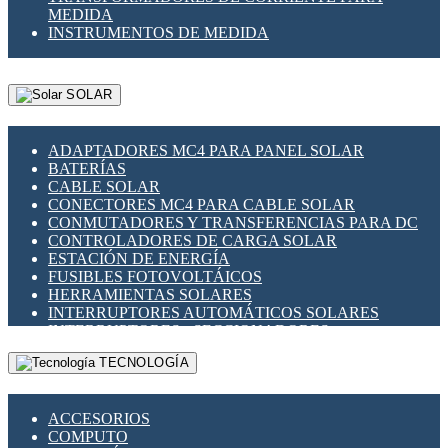
MEDIDA
INSTRUMENTOS DE MEDIDA
SOLAR
ADAPTADORES MC4 PARA PANEL SOLAR
BATERÍAS
CABLE SOLAR
CONECTORES MC4 PARA CABLE SOLAR
CONMUTADORES Y TRANSFERENCIAS PARA DC
CONTROLADORES DE CARGA SOLAR
ESTACIÓN DE ENERGÍA
FUSIBLES FOTOVOLTÁICOS
HERRAMIENTAS SOLARES
INTERRUPTORES AUTOMÁTICOS SOLARES
INTERRUPTORES - SECCIONADORES
FOTOVOLTÁICOS
TECNOLOGÍA
MONTAJE PANEL SOLAR
PORTA FUSIBLES Y SECCIONADORES
FOTOVOLTAICOS
ACCESORIOS
SUPRESOR DE TRANSIENTES SPDS PARA
COMPUTO
APLICACIONES FOTOVOLTAICAS