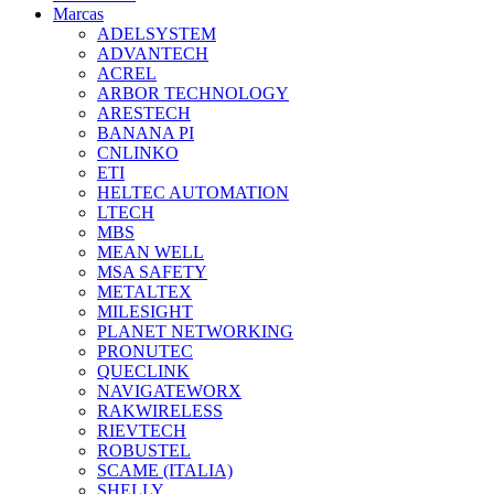
Marcas
ADELSYSTEM
ADVANTECH
ACREL
ARBOR TECHNOLOGY
ARESTECH
BANANA PI
CNLINKO
ETI
HELTEC AUTOMATION
LTECH
MBS
MEAN WELL
MSA SAFETY
METALTEX
MILESIGHT
PLANET NETWORKING
PRONUTEC
QUECLINK
NAVIGATEWORX
RAKWIRELESS
RIEVTECH
ROBUSTEL
SCAME (ITALIA)
SHELLY