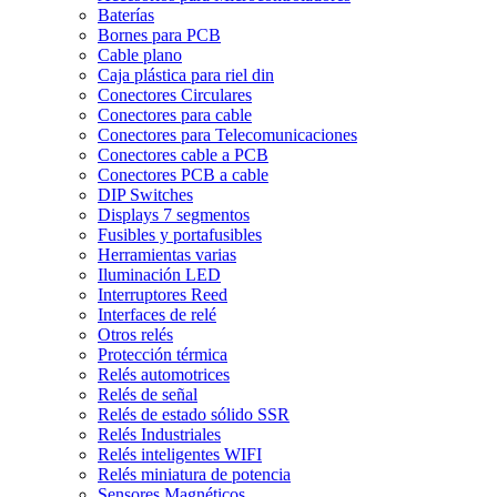
Baterías
Bornes para PCB
Cable plano
Caja plástica para riel din
Conectores Circulares
Conectores para cable
Conectores para Telecomunicaciones
Conectores cable a PCB
Conectores PCB a cable
DIP Switches
Displays 7 segmentos
Fusibles y portafusibles
Herramientas varias
Iluminación LED
Interruptores Reed
Interfaces de relé
Otros relés
Protección térmica
Relés automotrices
Relés de señal
Relés de estado sólido SSR
Relés Industriales
Relés inteligentes WIFI
Relés miniatura de potencia
Sensores Magnéticos