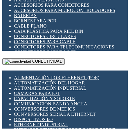
ENCHUFES INDUSTRIALES
ACCESORIOS PARA CONECTORES
INDICADORES PARA PANEL
ACCESORIOS PARA MICROCONTROLADORES
INTERFACES DE RELÉ
BATERÍAS
INTERRUPTORES FIN DE CARRERA
BORNES PARA PCB
LLAVES CONMUTADORAS
CABLE PLANO
MEDIDORES DE ENERGÍA Y TC'S DE CORRIENTE
CAJA PLÁSTICA PARA RIEL DIN
MOTORES PASO A PASO
CONECTORES CIRCULARES
PANTALLAS HMI
CONECTORES PARA CABLE
PLC -CONTROLADORES LÓGICO PROGRAMABLES
CONECTORES PARA TELECOMUNICACIONES
PROGRAMADORES DE HORARIO
CONECTORES CABLE A PCB
PROTECCIÓN ELÉCTRICA
CONECTORES PCB A CABLE
RELÉS DE PROTECCIÓN
CONECTIVIDAD
DIP SWITCHES
SENSORES CAPACITIVOS
DISPLAYS 7 SEGMENTOS
SENSORES DE POSICIÓN LINEAL
FUSIBLES Y PORTAFUSIBLES
SENSORES FOTOELÉCTRICOS
ALIMENTACIÓN POR ETHERNET (POE)
HERRAMIENTAS VARIAS
SENSORES INDUCTIVOS
AUTOMATIZACIÓN DEL HOGAR
ILUMINACIÓN LED
TEMPORIZADORES
AUTOMATIZACIÓN INDUSTRIAL
INTERRUPTORES REED
VARIACS
CÁMARAS PARA IOT
INTERFACES DE RELÉ
VARIADORES DE FRECUENCIA [VDF]
CAPACITACIÓN Y SOPORTE
OTROS RELÉS
SECCIONADORES - INTERRUPTORES
COMUNICACIÓN BANDA ANCHA
PROTECCIÓN TÉRMICA
MAQUINARIA
CONVERSORES DE MEDIOS
RELÉS AUTOMOTRICES
CONVERSORES SERIAL A ETHERNET
RELÉS DE SEÑAL
DISPOSITIVOS I/O
RELÉS DE ESTADO SÓLIDO SSR
ETHERNET INDUSTRIAL
RELÉS INDUSTRIALES
EXTENSOR ETHERNET SOBRE CABLE COBRE