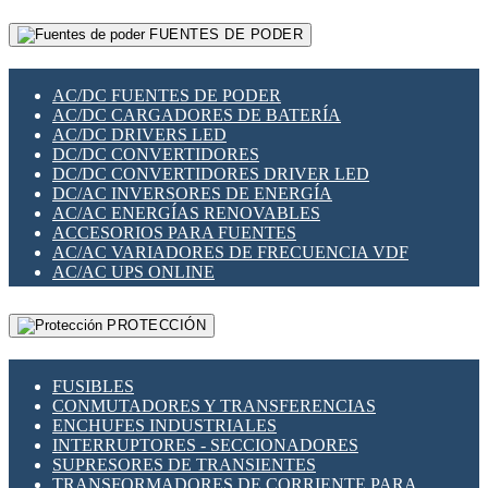
RELÉS INTELIGENTES WIFI
GATEWAY LORAWAN
RELÉS MINIATURA DE POTENCIA
FUENTES DE PODER
GESTIÓN DE REDES
SENSORES MAGNÉTICOS
INFRAESTRUCTURA ETHERCAT
SOPORTE PARA CIRCUITO IMPRESO
PERIFÉRICOS DE RED
SOQUETES PARA RELÉ
AC/DC FUENTES DE PODER
PLACAS MODULARES IOT
SWITCH Y MICROSWITCH
AC/DC CARGADORES DE BATERÍA
SWITCHES Y REDES WIFI
TARJETAS PI
AC/DC DRIVERS LED
SOLUCIONES IOT
UNIÓN Y DERIVACIÓN DE CABLE
DC/DC CONVERTIDORES
SOLUCIONES LORAWAN
DC/DC CONVERTIDORES DRIVER LED
SOLUCIONES RED CELULAR
DC/AC INVERSORES DE ENERGÍA
SEGURIDAD PARA REDES
AC/AC ENERGÍAS RENOVABLES
SWITCHES LAN
ACCESORIOS PARA FUENTES
TELEFONÍA IP (VOIP)
AC/AC VARIADORES DE FRECUENCIA VDF
VIGILANCIA IP (CCTV)
AC/AC UPS ONLINE
MESHTASTIC
PROTECCIÓN
FUSIBLES
CONMUTADORES Y TRANSFERENCIAS
ENCHUFES INDUSTRIALES
INTERRUPTORES - SECCIONADORES
SUPRESORES DE TRANSIENTES
TRANSFORMADORES DE CORRIENTE PARA