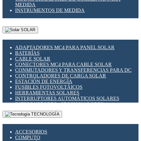
MEDIDA
INSTRUMENTOS DE MEDIDA
SOLAR
ADAPTADORES MC4 PARA PANEL SOLAR
BATERÍAS
CABLE SOLAR
CONECTORES MC4 PARA CABLE SOLAR
CONMUTADORES Y TRANSFERENCIAS PARA DC
CONTROLADORES DE CARGA SOLAR
ESTACIÓN DE ENERGÍA
FUSIBLES FOTOVOLTÁICOS
HERRAMIENTAS SOLARES
INTERRUPTORES AUTOMÁTICOS SOLARES
INTERRUPTORES - SECCIONADORES
FOTOVOLTÁICOS
TECNOLOGÍA
MONTAJE PANEL SOLAR
PORTA FUSIBLES Y SECCIONADORES
FOTOVOLTAICOS
ACCESORIOS
SUPRESOR DE TRANSIENTES SPDS PARA
COMPUTO
APLICACIONES FOTOVOLTAICAS