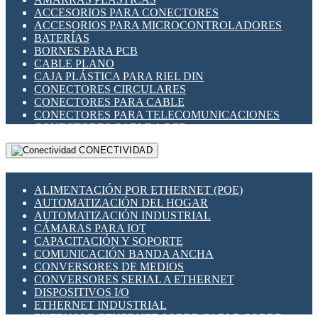
ENCHUFES INDUSTRIALES
ACCESORIOS PARA CONECTORES
INDICADORES PARA PANEL
ACCESORIOS PARA MICROCONTROLADORES
INTERFACES DE RELÉ
BATERÍAS
INTERRUPTORES FIN DE CARRERA
BORNES PARA PCB
LLAVES CONMUTADORAS
CABLE PLANO
MEDIDORES DE ENERGÍA Y TC'S DE CORRIENTE
CAJA PLÁSTICA PARA RIEL DIN
MOTORES PASO A PASO
CONECTORES CIRCULARES
PANTALLAS HMI
CONECTORES PARA CABLE
PLC -CONTROLADORES LÓGICO PROGRAMABLES
CONECTORES PARA TELECOMUNICACIONES
PROGRAMADORES DE HORARIO
CONECTORES CABLE A PCB
PROTECCIÓN ELÉCTRICA
CONECTORES PCB A CABLE
RELÉS DE PROTECCIÓN
CONECTIVIDAD
DIP SWITCHES
SENSORES CAPACITIVOS
DISPLAYS 7 SEGMENTOS
SENSORES DE POSICIÓN LINEAL
FUSIBLES Y PORTAFUSIBLES
SENSORES FOTOELÉCTRICOS
ALIMENTACIÓN POR ETHERNET (POE)
HERRAMIENTAS VARIAS
SENSORES INDUCTIVOS
AUTOMATIZACIÓN DEL HOGAR
ILUMINACIÓN LED
TEMPORIZADORES
AUTOMATIZACIÓN INDUSTRIAL
INTERRUPTORES REED
VARIACS
CÁMARAS PARA IOT
INTERFACES DE RELÉ
VARIADORES DE FRECUENCIA [VDF]
CAPACITACIÓN Y SOPORTE
OTROS RELÉS
SECCIONADORES - INTERRUPTORES
COMUNICACIÓN BANDA ANCHA
PROTECCIÓN TÉRMICA
MAQUINARIA
CONVERSORES DE MEDIOS
RELÉS AUTOMOTRICES
CONVERSORES SERIAL A ETHERNET
RELÉS DE SEÑAL
DISPOSITIVOS I/O
RELÉS DE ESTADO SÓLIDO SSR
ETHERNET INDUSTRIAL
RELÉS INDUSTRIALES
EXTENSOR ETHERNET SOBRE CABLE COBRE