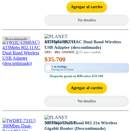
Agregar al carrito
Ver detalles
Descontinuado
433Mpbs 802.11AC Dual Band Wireless
USB Adapter (descontinuado)
SKU:
WDL-U600AC
#3 mas vendido
$
35.700
1 en bodega
Entrega en 24 horas
Despacho
gratis en RM
sobre $59.500
Agregar al carrito
Ver detalles
300Mbps Dual-Band 802.11n Wireless
Gigabit Router (Descontinuado)