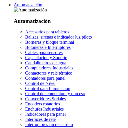
Automatización
Automatización
Accesorios para tableros
Balizas, sirenas e indicador luz piloto
Borneras y bloque terminal
Botoneras e Interruptores
Cables para sensores
Capacitación y Soporte
Caudalímetros de agua
Computadores Industriales
Contactores y relé térmico
Contadores para panel
Control de Nivel
Control para Iluminación
Control de temperatura y proceso
Convertidores Seriales
Encoders rotatorios
Enchufes Industriales
Indicadores para panel
Interfaces de relé
Interruptores fin de carrera