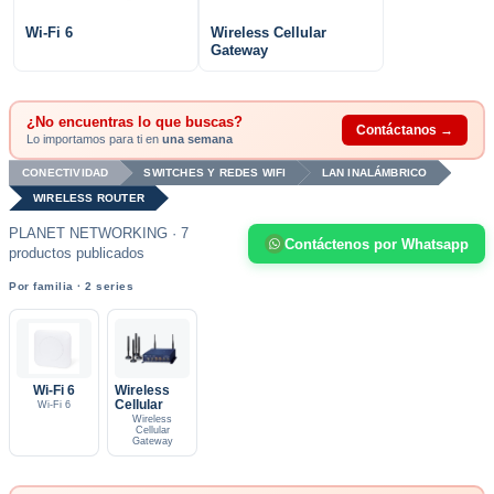
Wi-Fi 6
Wireless Cellular
Gateway
¿No encuentras lo que buscas?
Contáctanos →
Lo importamos para ti en
una semana
CONECTIVIDAD
SWITCHES Y REDES WIFI
LAN INALÁMBRICO
WIRELESS ROUTER
PLANET NETWORKING · 7
Contáctenos por Whatsapp
productos publicados
Por familia · 2 series
Wi-Fi 6
Wireless
Cellular
Wi-Fi 6
Wireless
Cellular
Gateway