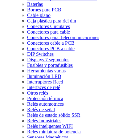
Baterías
Bornes para PCB
Cable plano
Caja plástica para riel din
Conectores Circulares
Conectores para cable
Conectores para Telecomunicaciones
Conectores cable a PCB
Conectores PCB a cable
DIP Switches
Displays 7 segmentos
Fusibles y portafusibles
Herramientas varias
Iluminación LED
Interruptores Reed
Interfaces de relé
Otros relés
Protección térmica
Relés automotrices
Relés de señal
Relés de estado sólido SSR
Relés Industriales
Relés inteligentes WIFI
Relés miniatura de potencia
Sensores Magnéticos