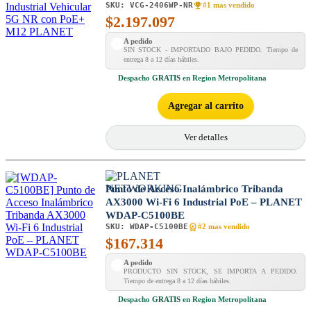
SKU:
VCG-2406WP-NR
#1 mas vendido
$
2.197.097
A pedido
SIN STOCK - IMPORTADO BAJO PEDIDO. Tiempo de
entrega 8 a 12 días hábiles.
Despacho
GRATIS
en Region Metropolitana
Agregar al carrito
Ver detalles
Punto de Acceso Inalámbrico Tribanda
AX3000 Wi-Fi 6 Industrial PoE – PLANET
WDAP-C5100BE
SKU:
WDAP-C5100BE
#2 mas vendido
$
167.314
A pedido
PRODUCTO SIN STOCK, SE IMPORTA A PEDIDO.
Tiempo de entrega 8 a 12 días hábiles.
Despacho
GRATIS
en Region Metropolitana