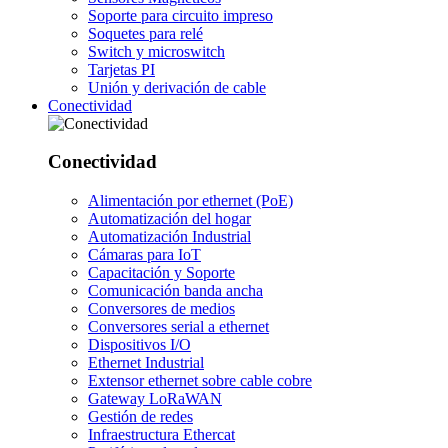
Soporte para circuito impreso
Soquetes para relé
Switch y microswitch
Tarjetas PI
Unión y derivación de cable
Conectividad
Conectividad
Alimentación por ethernet (PoE)
Automatización del hogar
Automatización Industrial
Cámaras para IoT
Capacitación y Soporte
Comunicación banda ancha
Conversores de medios
Conversores serial a ethernet
Dispositivos I/O
Ethernet Industrial
Extensor ethernet sobre cable cobre
Gateway LoRaWAN
Gestión de redes
Infraestructura Ethercat