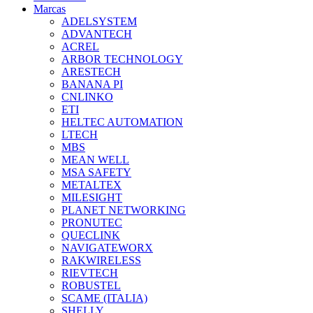
Marcas
ADELSYSTEM
ADVANTECH
ACREL
ARBOR TECHNOLOGY
ARESTECH
BANANA PI
CNLINKO
ETI
HELTEC AUTOMATION
LTECH
MBS
MEAN WELL
MSA SAFETY
METALTEX
MILESIGHT
PLANET NETWORKING
PRONUTEC
QUECLINK
NAVIGATEWORX
RAKWIRELESS
RIEVTECH
ROBUSTEL
SCAME (ITALIA)
SHELLY