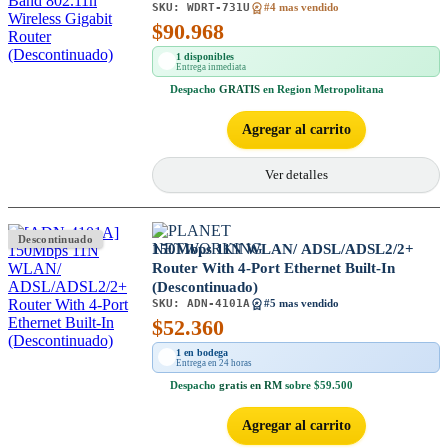
SKU:
WDRT-731U
#4 mas vendido
$
90.968
1 disponibles
Entrega inmediata
Despacho
GRATIS
en Region Metropolitana
Agregar al carrito
Ver detalles
Descontinuado
150Mbps 11N WLAN/ ADSL/ADSL2/2+
Router With 4-Port Ethernet Built-In
(Descontinuado)
SKU:
ADN-4101A
#5 mas vendido
$
52.360
1 en bodega
Entrega en 24 horas
Despacho
gratis en RM
sobre $59.500
Agregar al carrito