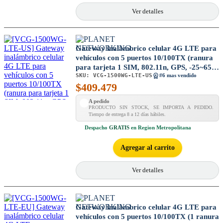
Ver detalles
Gateway inalámbrico celular 4G LTE para
vehículos con 5 puertos 10/100TX (ranura
para tarjeta 1 SIM, 802.11n, GPS, -25~65
SKU:
VCG-1500WG-LTE-US
grados C, banda LTE
#6 mas vendido
$
409.479
B2/B4/B5/B13/B17/B25)
A pedido
PRODUCTO SIN STOCK, SE IMPORTA A PEDIDO.
Tiempo de entrega 8 a 12 días hábiles.
Despacho
GRATIS
en Region Metropolitana
Agregar al carrito
Ver detalles
Gateway inalámbrico celular 4G LTE para
vehículos con 5 puertos 10/100TX (1 ranura