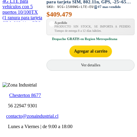
para tarjeta SIM, 802.11n, GPS, -25~65
SKU:
VCG-1500WG-LTE-EU
grados C, banda LTE B1/B3/B5/B7/B8/B20)
#7 mas vendido
$
409.479
A pedido
PRODUCTO SIN STOCK, SE IMPORTA A PEDIDO.
Tiempo de entrega 8 a 12 días hábiles.
Despacho
GRATIS
en Region Metropolitana
Agregar al carrito
Ver detalles
Chesterton 8677
56 22947 9301
contacto@zonaindustrial.cl
Lunes a Viernes | de 9:00 a 18:00