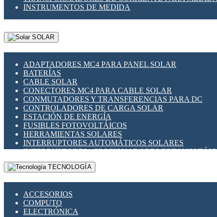
INSTRUMENTOS DE MEDIDA
SOLAR
ADAPTADORES MC4 PARA PANEL SOLAR
BATERÍAS
CABLE SOLAR
CONECTORES MC4 PARA CABLE SOLAR
CONMUTADORES Y TRANSFERENCIAS PARA DC
CONTROLADORES DE CARGA SOLAR
ESTACIÓN DE ENERGÍA
FUSIBLES FOTOVOLTÁICOS
HERRAMIENTAS SOLARES
INTERRUPTORES AUTOMÁTICOS SOLARES
INTERRUPTORES - SECCIONADORES FOTOVOLTÁI
MONTAJE PANEL SOLAR
TECNOLOGÍA
PORTA FUSIBLES Y SECCIONADORES FOTOVOLTAI
SUPRESOR DE TRANSIENTES SPDS PARA APLICACI
ACCESORIOS
COMPUTO
ELECTRÓNICA