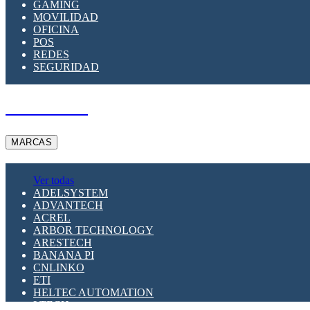
GAMING
MOVILIDAD
OFICINA
POS
REDES
SEGURIDAD
A PEDIDO
MARCAS
Ver todas
ADELSYSTEM
ADVANTECH
ACREL
ARBOR TECHNOLOGY
ARESTECH
BANANA PI
CNLINKO
ETI
HELTEC AUTOMATION
LTECH