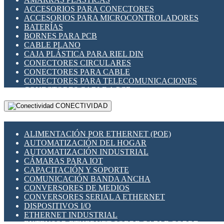
ENCHUFES INDUSTRIALES
ACCESORIOS PARA CONECTORES
INDICADORES PARA PANEL
ACCESORIOS PARA MICROCONTROLADORES
INTERFACES DE RELÉ
BATERÍAS
INTERRUPTORES FIN DE CARRERA
BORNES PARA PCB
LLAVES CONMUTADORAS
CABLE PLANO
MEDIDORES DE ENERGÍA Y TC'S DE CORRIENTE
CAJA PLÁSTICA PARA RIEL DIN
MOTORES PASO A PASO
CONECTORES CIRCULARES
PANTALLAS HMI
CONECTORES PARA CABLE
PLC -CONTROLADORES LÓGICO PROGRAMABLES
CONECTORES PARA TELECOMUNICACIONES
PROGRAMADORES DE HORARIO
CONECTORES CABLE A PCB
PROTECCIÓN ELÉCTRICA
CONECTORES PCB A CABLE
RELÉS DE PROTECCIÓN
CONECTIVIDAD
DIP SWITCHES
SENSORES CAPACITIVOS
DISPLAYS 7 SEGMENTOS
SENSORES DE POSICIÓN LINEAL
FUSIBLES Y PORTAFUSIBLES
SENSORES FOTOELÉCTRICOS
ALIMENTACIÓN POR ETHERNET (POE)
HERRAMIENTAS VARIAS
SENSORES INDUCTIVOS
AUTOMATIZACIÓN DEL HOGAR
ILUMINACIÓN LED
TEMPORIZADORES
AUTOMATIZACIÓN INDUSTRIAL
INTERRUPTORES REED
VARIACS
CÁMARAS PARA IOT
INTERFACES DE RELÉ
VARIADORES DE FRECUENCIA [VDF]
CAPACITACIÓN Y SOPORTE
OTROS RELÉS
SECCIONADORES - INTERRUPTORES
COMUNICACIÓN BANDA ANCHA
PROTECCIÓN TÉRMICA
MAQUINARIA
CONVERSORES DE MEDIOS
RELÉS AUTOMOTRICES
CONVERSORES SERIAL A ETHERNET
RELÉS DE SEÑAL
DISPOSITIVOS I/O
RELÉS DE ESTADO SÓLIDO SSR
ETHERNET INDUSTRIAL
RELÉS INDUSTRIALES
EXTENSOR ETHERNET SOBRE CABLE COBRE