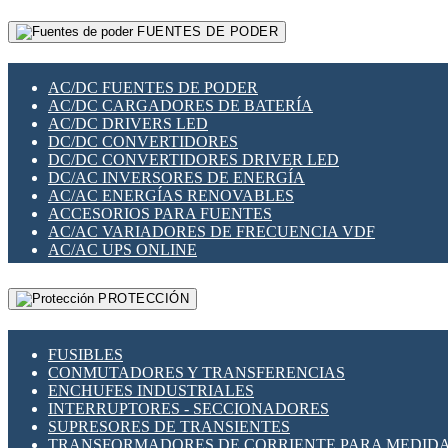
RELÉS INTELIGENTES WIFI
GATEWAY LORAWAN
RELÉS MINIATURA DE POTENCIA
FUENTES DE PODER
GESTIÓN DE REDES
SENSORES MAGNÉTICOS
INFRAESTRUCTURA ETHERCAT
SOPORTE PARA CIRCUITO IMPRESO
PERIFÉRICOS DE RED
SOQUETES PARA RELÉ
AC/DC FUENTES DE PODER
PLACAS MODULARES IOT
SWITCH Y MICROSWITCH
AC/DC CARGADORES DE BATERÍA
SWITCHES Y REDES WIFI
TARJETAS PI
AC/DC DRIVERS LED
SOLUCIONES IOT
UNIÓN Y DERIVACIÓN DE CABLE
DC/DC CONVERTIDORES
SOLUCIONES LORAWAN
DC/DC CONVERTIDORES DRIVER LED
SOLUCIONES RED CELULAR
DC/AC INVERSORES DE ENERGÍA
SEGURIDAD PARA REDES
AC/AC ENERGÍAS RENOVABLES
SWITCHES LAN
ACCESORIOS PARA FUENTES
TELEFONÍA IP (VOIP)
AC/AC VARIADORES DE FRECUENCIA VDF
VIGILANCIA IP (CCTV)
AC/AC UPS ONLINE
MESHTASTIC
PROTECCIÓN
FUSIBLES
CONMUTADORES Y TRANSFERENCIAS
ENCHUFES INDUSTRIALES
INTERRUPTORES - SECCIONADORES
SUPRESORES DE TRANSIENTES
TRANSFORMADORES DE CORRIENTE PARA MEDID