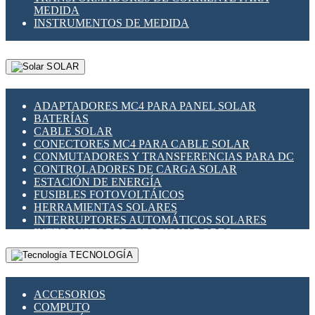
MEDIDA
INSTRUMENTOS DE MEDIDA
SOLAR
ADAPTADORES MC4 PARA PANEL SOLAR
BATERÍAS
CABLE SOLAR
CONECTORES MC4 PARA CABLE SOLAR
CONMUTADORES Y TRANSFERENCIAS PARA DC
CONTROLADORES DE CARGA SOLAR
ESTACIÓN DE ENERGÍA
FUSIBLES FOTOVOLTÁICOS
HERRAMIENTAS SOLARES
INTERRUPTORES AUTOMÁTICOS SOLARES
INTERRUPTORES - SECCIONADORES
FOTOVOLTÁICOS
TECNOLOGÍA
MONTAJE PANEL SOLAR
PORTA FUSIBLES Y SECCIONADORES
FOTOVOLTAICOS
ACCESORIOS
SUPRESOR DE TRANSIENTES SPDS PARA
COMPUTO
APLICACIONES FOTOVOLTAICAS