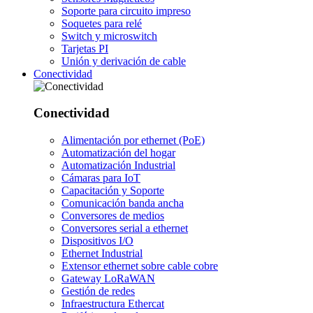
Soporte para circuito impreso
Soquetes para relé
Switch y microswitch
Tarjetas PI
Unión y derivación de cable
Conectividad
Conectividad
Alimentación por ethernet (PoE)
Automatización del hogar
Automatización Industrial
Cámaras para IoT
Capacitación y Soporte
Comunicación banda ancha
Conversores de medios
Conversores serial a ethernet
Dispositivos I/O
Ethernet Industrial
Extensor ethernet sobre cable cobre
Gateway LoRaWAN
Gestión de redes
Infraestructura Ethercat