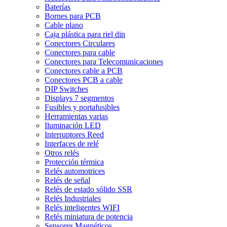
Baterías
Bornes para PCB
Cable plano
Caja plástica para riel din
Conectores Circulares
Conectores para cable
Conectores para Telecomunicaciones
Conectores cable a PCB
Conectores PCB a cable
DIP Switches
Displays 7 segmentos
Fusibles y portafusibles
Herramientas varias
Iluminación LED
Interruptores Reed
Interfaces de relé
Otros relés
Protección térmica
Relés automotrices
Relés de señal
Relés de estado sólido SSR
Relés Industriales
Relés inteligentes WIFI
Relés miniatura de potencia
Sensores Magnéticos