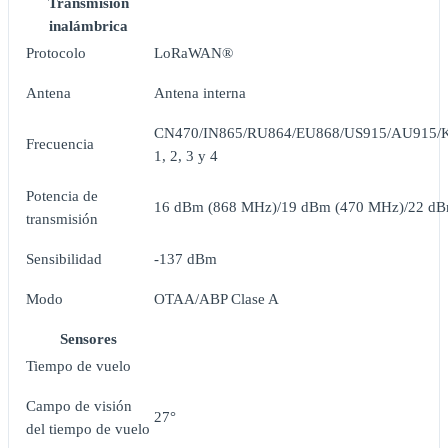
Transmisión
inalámbrica
Protocolo
LoRaWAN®
Antena
Antena interna
CN470/IN865/RU864/EU868/US915/AU915/
Frecuencia
1, 2, 3 y 4
Potencia de
16 dBm (868 MHz)/19 dBm (470 MHz)/22 d
transmisión
Sensibilidad
-137 dBm
Modo
OTAA/ABP Clase A
Sensores
Tiempo de vuelo
Campo de visión
27°
del tiempo de vuelo