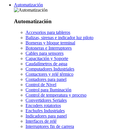
Automatización
Automatización
Accesorios para tableros
Balizas, sirenas e indicador luz piloto
Borneras y bloque terminal
Botoneras e Interruptores
Cables para sensores
Capacitación y Soporte
Caudalímetros de agua
Computadores Industriales
Contactores y relé térmico
Contadores para panel
Control de Nivel
Control para Iluminación
Control de temperatura y proceso
Convertidores Seriales
Encoders rotatorios
Enchufes Industriales
Indicadores para panel
Interfaces de relé
Interruptores fin de carrera