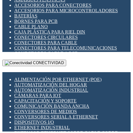
ENCHUFES INDUSTRIALES
ACCESORIOS PARA CONECTORES
INDICADORES PARA PANEL
ACCESORIOS PARA MICROCONTROLADORES
INTERFACES DE RELÉ
BATERÍAS
INTERRUPTORES FIN DE CARRERA
BORNES PARA PCB
LLAVES CONMUTADORAS
CABLE PLANO
MEDIDORES DE ENERGÍA Y TC'S DE CORRIENTE
CAJA PLÁSTICA PARA RIEL DIN
MOTORES PASO A PASO
CONECTORES CIRCULARES
PANTALLAS HMI
CONECTORES PARA CABLE
PLC -CONTROLADORES LÓGICO PROGRAMABLES
CONECTORES PARA TELECOMUNICACIONES
PROGRAMADORES DE HORARIO
CONECTORES CABLE A PCB
PROTECCIÓN ELÉCTRICA
CONECTORES PCB A CABLE
RELÉS DE PROTECCIÓN
CONECTIVIDAD
DIP SWITCHES
SENSORES CAPACITIVOS
DISPLAYS 7 SEGMENTOS
SENSORES DE POSICIÓN LINEAL
FUSIBLES Y PORTAFUSIBLES
SENSORES FOTOELÉCTRICOS
ALIMENTACIÓN POR ETHERNET (POE)
HERRAMIENTAS VARIAS
SENSORES INDUCTIVOS
AUTOMATIZACIÓN DEL HOGAR
ILUMINACIÓN LED
TEMPORIZADORES
AUTOMATIZACIÓN INDUSTRIAL
INTERRUPTORES REED
VARIACS
CÁMARAS PARA IOT
INTERFACES DE RELÉ
VARIADORES DE FRECUENCIA [VDF]
CAPACITACIÓN Y SOPORTE
OTROS RELÉS
SECCIONADORES - INTERRUPTORES
COMUNICACIÓN BANDA ANCHA
PROTECCIÓN TÉRMICA
MAQUINARIA
CONVERSORES DE MEDIOS
RELÉS AUTOMOTRICES
CONVERSORES SERIAL A ETHERNET
RELÉS DE SEÑAL
DISPOSITIVOS I/O
RELÉS DE ESTADO SÓLIDO SSR
ETHERNET INDUSTRIAL
RELÉS INDUSTRIALES
EXTENSOR ETHERNET SOBRE CABLE COBRE