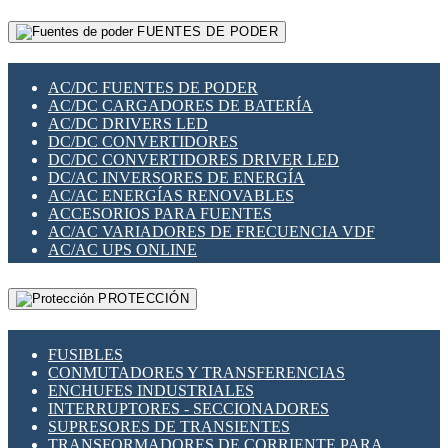
RELÉS INTELIGENTES WIFI
GATEWAY LORAWAN
RELÉS MINIATURA DE POTENCIA
FUENTES DE PODER
GESTIÓN DE REDES
SENSORES MAGNÉTICOS
INFRAESTRUCTURA ETHERCAT
SOPORTE PARA CIRCUITO IMPRESO
PERIFÉRICOS DE RED
SOQUETES PARA RELÉ
AC/DC FUENTES DE PODER
PLACAS MODULARES IOT
SWITCH Y MICROSWITCH
AC/DC CARGADORES DE BATERÍA
SWITCHES Y REDES WIFI
TARJETAS PI
AC/DC DRIVERS LED
SOLUCIONES IOT
UNIÓN Y DERIVACIÓN DE CABLE
DC/DC CONVERTIDORES
SOLUCIONES LORAWAN
DC/DC CONVERTIDORES DRIVER LED
SOLUCIONES RED CELULAR
DC/AC INVERSORES DE ENERGÍA
SEGURIDAD PARA REDES
AC/AC ENERGÍAS RENOVABLES
SWITCHES LAN
ACCESORIOS PARA FUENTES
TELEFONÍA IP (VOIP)
AC/AC VARIADORES DE FRECUENCIA VDF
VIGILANCIA IP (CCTV)
AC/AC UPS ONLINE
MESHTASTIC
PROTECCIÓN
FUSIBLES
CONMUTADORES Y TRANSFERENCIAS
ENCHUFES INDUSTRIALES
INTERRUPTORES - SECCIONADORES
SUPRESORES DE TRANSIENTES
TRANSFORMADORES DE CORRIENTE PARA