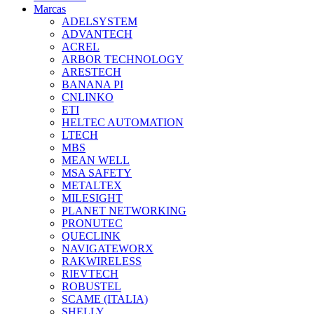
Marcas
ADELSYSTEM
ADVANTECH
ACREL
ARBOR TECHNOLOGY
ARESTECH
BANANA PI
CNLINKO
ETI
HELTEC AUTOMATION
LTECH
MBS
MEAN WELL
MSA SAFETY
METALTEX
MILESIGHT
PLANET NETWORKING
PRONUTEC
QUECLINK
NAVIGATEWORX
RAKWIRELESS
RIEVTECH
ROBUSTEL
SCAME (ITALIA)
SHELLY