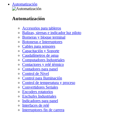
Automatización
Automatización
Accesorios para tableros
Balizas, sirenas e indicador luz piloto
Borneras y bloque terminal
Botoneras e Interruptores
Cables para sensores
Capacitación y Soporte
Caudalímetros de agua
Computadores Industriales
Contactores y relé térmico
Contadores para panel
Control de Nivel
Control para Iluminación
Control de temperatura y proceso
Convertidores Seriales
Encoders rotatorios
Enchufes Industriales
Indicadores para panel
Interfaces de relé
Interruptores fin de carrera