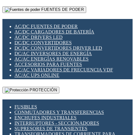
RELÉS INTELIGENTES WIFI
GATEWAY LORAWAN
RELÉS MINIATURA DE POTENCIA
FUENTES DE PODER
GESTIÓN DE REDES
SENSORES MAGNÉTICOS
INFRAESTRUCTURA ETHERCAT
SOPORTE PARA CIRCUITO IMPRESO
PERIFÉRICOS DE RED
SOQUETES PARA RELÉ
AC/DC FUENTES DE PODER
PLACAS MODULARES IOT
SWITCH Y MICROSWITCH
AC/DC CARGADORES DE BATERÍA
SWITCHES Y REDES WIFI
TARJETAS PI
AC/DC DRIVERS LED
SOLUCIONES IOT
UNIÓN Y DERIVACIÓN DE CABLE
DC/DC CONVERTIDORES
SOLUCIONES LORAWAN
DC/DC CONVERTIDORES DRIVER LED
SOLUCIONES RED CELULAR
DC/AC INVERSORES DE ENERGÍA
SEGURIDAD PARA REDES
AC/AC ENERGÍAS RENOVABLES
SWITCHES LAN
ACCESORIOS PARA FUENTES
TELEFONÍA IP (VOIP)
AC/AC VARIADORES DE FRECUENCIA VDF
VIGILANCIA IP (CCTV)
AC/AC UPS ONLINE
MESHTASTIC
PROTECCIÓN
FUSIBLES
CONMUTADORES Y TRANSFERENCIAS
ENCHUFES INDUSTRIALES
INTERRUPTORES - SECCIONADORES
SUPRESORES DE TRANSIENTES
TRANSFORMADORES DE CORRIENTE PARA