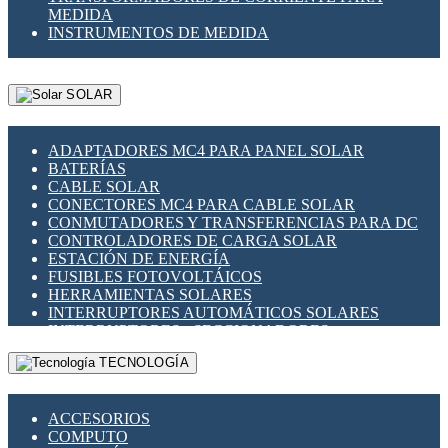
MEDIDA
INSTRUMENTOS DE MEDIDA
SOLAR
ADAPTADORES MC4 PARA PANEL SOLAR
BATERÍAS
CABLE SOLAR
CONECTORES MC4 PARA CABLE SOLAR
CONMUTADORES Y TRANSFERENCIAS PARA DC
CONTROLADORES DE CARGA SOLAR
ESTACIÓN DE ENERGÍA
FUSIBLES FOTOVOLTÁICOS
HERRAMIENTAS SOLARES
INTERRUPTORES AUTOMÁTICOS SOLARES
INTERRUPTORES - SECCIONADORES
FOTOVOLTÁICOS
TECNOLOGÍA
MONTAJE PANEL SOLAR
PORTA FUSIBLES Y SECCIONADORES
FOTOVOLTAICOS
ACCESORIOS
SUPRESOR DE TRANSIENTES SPDS PARA
COMPUTO
APLICACIONES FOTOVOLTAICAS