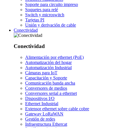
Soporte para circuito impreso
Soquetes para relé
Switch y microswitch
Tarjetas PI
Unión y derivación de cable
Conectividad
Conectividad
Alimentación por ethernet (PoE)
Automatización del hogar
Automatización Industrial
Cámaras para IoT
Capacitación y Soporte
Comunicación banda ancha
Conversores de medios
Conversores serial a ethernet
Dispositivos I/O
Ethernet Industrial
Extensor ethernet sobre cable cobre
Gateway LoRaWAN
Gestión de redes
Infraestructura Ethercat