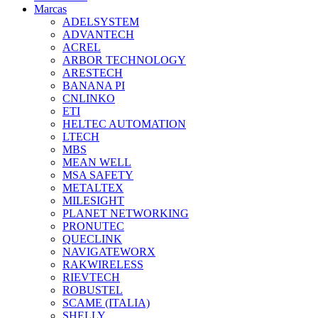
Marcas
ADELSYSTEM
ADVANTECH
ACREL
ARBOR TECHNOLOGY
ARESTECH
BANANA PI
CNLINKO
ETI
HELTEC AUTOMATION
LTECH
MBS
MEAN WELL
MSA SAFETY
METALTEX
MILESIGHT
PLANET NETWORKING
PRONUTEC
QUECLINK
NAVIGATEWORX
RAKWIRELESS
RIEVTECH
ROBUSTEL
SCAME (ITALIA)
SHELLY