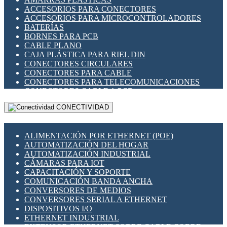
ENCHUFES INDUSTRIALES
ACCESORIOS PARA CONECTORES
INDICADORES PARA PANEL
ACCESORIOS PARA MICROCONTROLADORES
INTERFACES DE RELÉ
BATERÍAS
INTERRUPTORES FIN DE CARRERA
BORNES PARA PCB
LLAVES CONMUTADORAS
CABLE PLANO
MEDIDORES DE ENERGÍA Y TC'S DE CORRIENTE
CAJA PLÁSTICA PARA RIEL DIN
MOTORES PASO A PASO
CONECTORES CIRCULARES
PANTALLAS HMI
CONECTORES PARA CABLE
PLC -CONTROLADORES LÓGICO PROGRAMABLES
CONECTORES PARA TELECOMUNICACIONES
PROGRAMADORES DE HORARIO
CONECTORES CABLE A PCB
PROTECCIÓN ELÉCTRICA
CONECTORES PCB A CABLE
RELÉS DE PROTECCIÓN
CONECTIVIDAD
DIP SWITCHES
SENSORES CAPACITIVOS
DISPLAYS 7 SEGMENTOS
SENSORES DE POSICIÓN LINEAL
FUSIBLES Y PORTAFUSIBLES
SENSORES FOTOELÉCTRICOS
ALIMENTACIÓN POR ETHERNET (POE)
HERRAMIENTAS VARIAS
SENSORES INDUCTIVOS
AUTOMATIZACIÓN DEL HOGAR
ILUMINACIÓN LED
TEMPORIZADORES
AUTOMATIZACIÓN INDUSTRIAL
INTERRUPTORES REED
VARIACS
CÁMARAS PARA IOT
INTERFACES DE RELÉ
VARIADORES DE FRECUENCIA [VDF]
CAPACITACIÓN Y SOPORTE
OTROS RELÉS
SECCIONADORES - INTERRUPTORES
COMUNICACIÓN BANDA ANCHA
PROTECCIÓN TÉRMICA
MAQUINARIA
CONVERSORES DE MEDIOS
RELÉS AUTOMOTRICES
CONVERSORES SERIAL A ETHERNET
RELÉS DE SEÑAL
DISPOSITIVOS I/O
RELÉS DE ESTADO SÓLIDO SSR
ETHERNET INDUSTRIAL
RELÉS INDUSTRIALES
EXTENSOR ETHERNET SOBRE CABLE COBRE