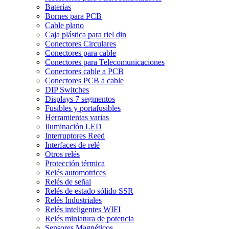
Baterías
Bornes para PCB
Cable plano
Caja plástica para riel din
Conectores Circulares
Conectores para cable
Conectores para Telecomunicaciones
Conectores cable a PCB
Conectores PCB a cable
DIP Switches
Displays 7 segmentos
Fusibles y portafusibles
Herramientas varias
Iluminación LED
Interruptores Reed
Interfaces de relé
Otros relés
Protección térmica
Relés automotrices
Relés de señal
Relés de estado sólido SSR
Relés Industriales
Relés inteligentes WIFI
Relés miniatura de potencia
Sensores Magnéticos