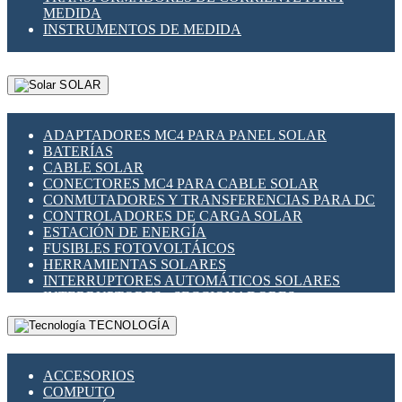
MEDIDA
INSTRUMENTOS DE MEDIDA
SOLAR
ADAPTADORES MC4 PARA PANEL SOLAR
BATERÍAS
CABLE SOLAR
CONECTORES MC4 PARA CABLE SOLAR
CONMUTADORES Y TRANSFERENCIAS PARA DC
CONTROLADORES DE CARGA SOLAR
ESTACIÓN DE ENERGÍA
FUSIBLES FOTOVOLTÁICOS
HERRAMIENTAS SOLARES
INTERRUPTORES AUTOMÁTICOS SOLARES
INTERRUPTORES - SECCIONADORES
FOTOVOLTÁICOS
TECNOLOGÍA
MONTAJE PANEL SOLAR
PORTA FUSIBLES Y SECCIONADORES
FOTOVOLTAICOS
ACCESORIOS
SUPRESOR DE TRANSIENTES SPDS PARA
COMPUTO
APLICACIONES FOTOVOLTAICAS