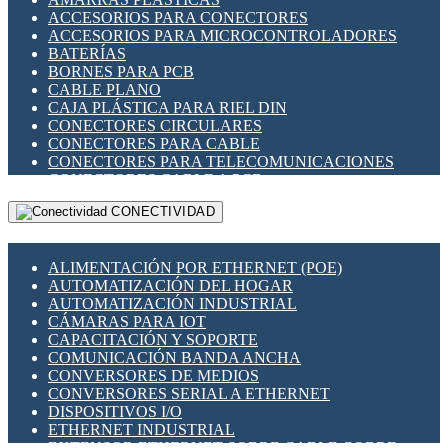
ENCHUFES INDUSTRIALES
ACCESORIOS PARA CONECTORES
INDICADORES PARA PANEL
ACCESORIOS PARA MICROCONTROLADORES
INTERFACES DE RELÉ
BATERÍAS
INTERRUPTORES FIN DE CARRERA
BORNES PARA PCB
LLAVES CONMUTADORAS
CABLE PLANO
MEDIDORES DE ENERGÍA Y TC'S DE CORRIENTE
CAJA PLÁSTICA PARA RIEL DIN
MOTORES PASO A PASO
CONECTORES CIRCULARES
PANTALLAS HMI
CONECTORES PARA CABLE
PLC -CONTROLADORES LÓGICO PROGRAMABLES
CONECTORES PARA TELECOMUNICACIONES
PROGRAMADORES DE HORARIO
CONECTORES CABLE A PCB
PROTECCIÓN ELÉCTRICA
CONECTORES PCB A CABLE
RELÉS DE PROTECCIÓN
CONECTIVIDAD
DIP SWITCHES
SENSORES CAPACITIVOS
DISPLAYS 7 SEGMENTOS
SENSORES DE POSICIÓN LINEAL
FUSIBLES Y PORTAFUSIBLES
SENSORES FOTOELÉCTRICOS
ALIMENTACIÓN POR ETHERNET (POE)
HERRAMIENTAS VARIAS
SENSORES INDUCTIVOS
AUTOMATIZACIÓN DEL HOGAR
ILUMINACIÓN LED
TEMPORIZADORES
AUTOMATIZACIÓN INDUSTRIAL
INTERRUPTORES REED
VARIACS
CÁMARAS PARA IOT
INTERFACES DE RELÉ
VARIADORES DE FRECUENCIA [VDF]
CAPACITACIÓN Y SOPORTE
OTROS RELÉS
SECCIONADORES - INTERRUPTORES
COMUNICACIÓN BANDA ANCHA
PROTECCIÓN TÉRMICA
MAQUINARIA
CONVERSORES DE MEDIOS
RELÉS AUTOMOTRICES
CONVERSORES SERIAL A ETHERNET
RELÉS DE SEÑAL
DISPOSITIVOS I/O
RELÉS DE ESTADO SÓLIDO SSR
ETHERNET INDUSTRIAL
RELÉS INDUSTRIALES
EXTENSOR ETHERNET SOBRE CABLE COBRE