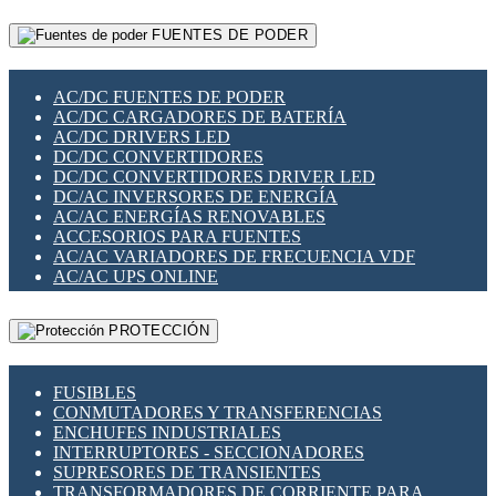
RELÉS INTELIGENTES WIFI
GATEWAY LORAWAN
RELÉS MINIATURA DE POTENCIA
FUENTES DE PODER
GESTIÓN DE REDES
SENSORES MAGNÉTICOS
INFRAESTRUCTURA ETHERCAT
SOPORTE PARA CIRCUITO IMPRESO
PERIFÉRICOS DE RED
SOQUETES PARA RELÉ
AC/DC FUENTES DE PODER
PLACAS MODULARES IOT
SWITCH Y MICROSWITCH
AC/DC CARGADORES DE BATERÍA
SWITCHES Y REDES WIFI
TARJETAS PI
AC/DC DRIVERS LED
SOLUCIONES IOT
UNIÓN Y DERIVACIÓN DE CABLE
DC/DC CONVERTIDORES
SOLUCIONES LORAWAN
DC/DC CONVERTIDORES DRIVER LED
SOLUCIONES RED CELULAR
DC/AC INVERSORES DE ENERGÍA
SEGURIDAD PARA REDES
AC/AC ENERGÍAS RENOVABLES
SWITCHES LAN
ACCESORIOS PARA FUENTES
TELEFONÍA IP (VOIP)
AC/AC VARIADORES DE FRECUENCIA VDF
VIGILANCIA IP (CCTV)
AC/AC UPS ONLINE
MESHTASTIC
PROTECCIÓN
FUSIBLES
CONMUTADORES Y TRANSFERENCIAS
ENCHUFES INDUSTRIALES
INTERRUPTORES - SECCIONADORES
SUPRESORES DE TRANSIENTES
TRANSFORMADORES DE CORRIENTE PARA