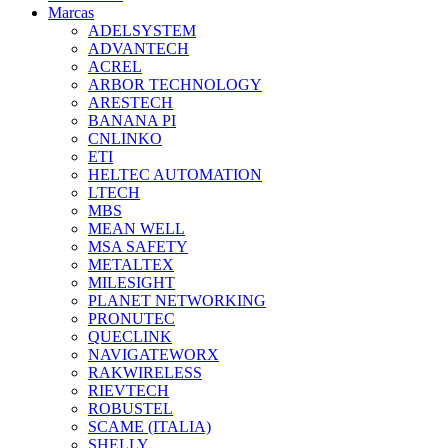
Marcas
ADELSYSTEM
ADVANTECH
ACREL
ARBOR TECHNOLOGY
ARESTECH
BANANA PI
CNLINKO
ETI
HELTEC AUTOMATION
LTECH
MBS
MEAN WELL
MSA SAFETY
METALTEX
MILESIGHT
PLANET NETWORKING
PRONUTEC
QUECLINK
NAVIGATEWORX
RAKWIRELESS
RIEVTECH
ROBUSTEL
SCAME (ITALIA)
SHELLY