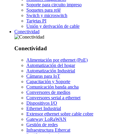
Soporte para circuito impreso
Soquetes para relé
Switch y microswitch
Tarjetas PI
Unión y derivación de cable
Conectividad
Conectividad
Alimentación por ethernet (PoE)
Automatización del hogar
Automatización Industrial
Cámaras para IoT
Capacitación y Soporte
Comunicación banda ancha
Conversores de medios
Conversores serial a ethernet
Dispositivos I/O
Ethernet Industrial
Extensor ethernet sobre cable cobre
Gateway LoRaWAN
Gestión de redes
Infraestructura Ethercat