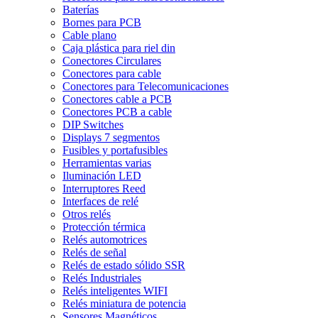
Baterías
Bornes para PCB
Cable plano
Caja plástica para riel din
Conectores Circulares
Conectores para cable
Conectores para Telecomunicaciones
Conectores cable a PCB
Conectores PCB a cable
DIP Switches
Displays 7 segmentos
Fusibles y portafusibles
Herramientas varias
Iluminación LED
Interruptores Reed
Interfaces de relé
Otros relés
Protección térmica
Relés automotrices
Relés de señal
Relés de estado sólido SSR
Relés Industriales
Relés inteligentes WIFI
Relés miniatura de potencia
Sensores Magnéticos