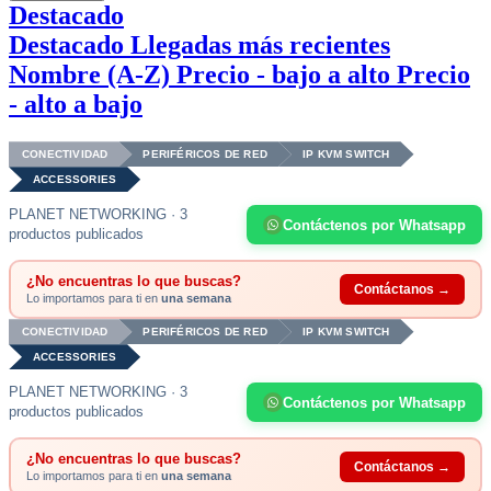
Destacado
Destacado
Llegadas más recientes
Nombre (A-Z)
Precio - bajo a alto
Precio
- alto a bajo
CONECTIVIDAD
PERIFÉRICOS DE RED
IP KVM SWITCH
ACCESSORIES
PLANET NETWORKING · 3
Contáctenos por Whatsapp
productos publicados
¿No encuentras lo que buscas?
Contáctanos →
Lo importamos para ti en
una semana
CONECTIVIDAD
PERIFÉRICOS DE RED
IP KVM SWITCH
ACCESSORIES
PLANET NETWORKING · 3
Contáctenos por Whatsapp
productos publicados
¿No encuentras lo que buscas?
Contáctanos →
Lo importamos para ti en
una semana