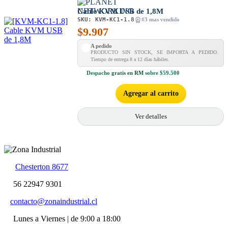
Cable KVM USB de 1,8M
SKU:
KVM-KC1-1.8
#3 mas vendido
$
9.907
A pedido
PRODUCTO SIN STOCK, SE IMPORTA A PEDIDO.
Tiempo de entrega 8 a 12 días hábiles.
Despacho
gratis en RM
sobre $59.500
Agregar al carrito
Ver detalles
Chesterton 8677
56 22947 9301
contacto@zonaindustrial.cl
Lunes a Viernes | de 9:00 a 18:00