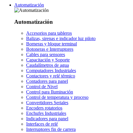
Automatización
Automatización
Accesorios para tableros
Balizas, sirenas e indicador luz piloto
Borneras y bloque terminal
Botoneras e Interruptores
Cables para sensores
Capacitación y Soporte
Caudalímetros de agua
Computadores Industriales
Contactores y relé térmico
Contadores para panel
Control de Nivel
Control para Iluminación
Control de temperatura y proceso
Convertidores Seriales
Encoders rotatorios
Enchufes Industriales
Indicadores para panel
Interfaces de relé
Interruptores fin de carrera