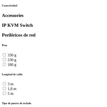
Conectividad
Accessories
IP KVM Switch
Periféricos de red
Peso
330 g
230 g
180 g
Longitud de cable
3 m
1,8 m
5 m
Tipo de puerto de teclado