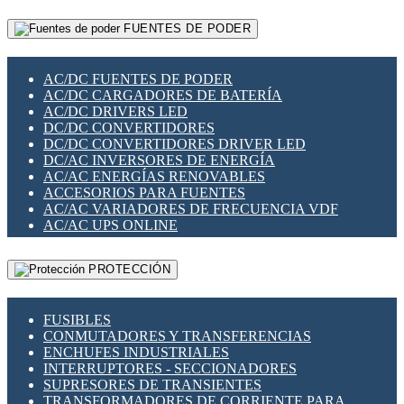
RELÉS INTELIGENTES WIFI
GATEWAY LORAWAN
RELÉS MINIATURA DE POTENCIA
FUENTES DE PODER
GESTIÓN DE REDES
SENSORES MAGNÉTICOS
INFRAESTRUCTURA ETHERCAT
SOPORTE PARA CIRCUITO IMPRESO
PERIFÉRICOS DE RED
SOQUETES PARA RELÉ
AC/DC FUENTES DE PODER
PLACAS MODULARES IOT
SWITCH Y MICROSWITCH
AC/DC CARGADORES DE BATERÍA
SWITCHES Y REDES WIFI
TARJETAS PI
AC/DC DRIVERS LED
SOLUCIONES IOT
UNIÓN Y DERIVACIÓN DE CABLE
DC/DC CONVERTIDORES
SOLUCIONES LORAWAN
DC/DC CONVERTIDORES DRIVER LED
SOLUCIONES RED CELULAR
DC/AC INVERSORES DE ENERGÍA
SEGURIDAD PARA REDES
AC/AC ENERGÍAS RENOVABLES
SWITCHES LAN
ACCESORIOS PARA FUENTES
TELEFONÍA IP (VOIP)
AC/AC VARIADORES DE FRECUENCIA VDF
VIGILANCIA IP (CCTV)
AC/AC UPS ONLINE
MESHTASTIC
PROTECCIÓN
FUSIBLES
CONMUTADORES Y TRANSFERENCIAS
ENCHUFES INDUSTRIALES
INTERRUPTORES - SECCIONADORES
SUPRESORES DE TRANSIENTES
TRANSFORMADORES DE CORRIENTE PARA