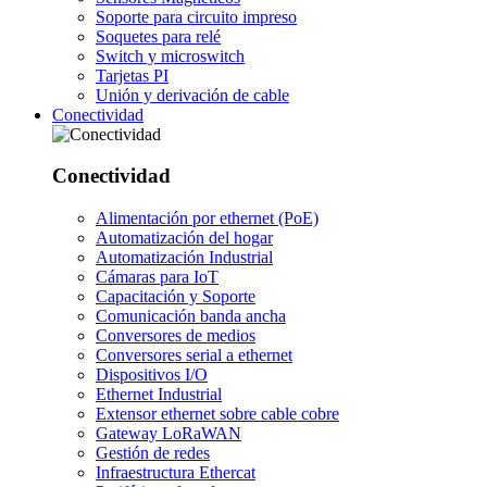
Soporte para circuito impreso
Soquetes para relé
Switch y microswitch
Tarjetas PI
Unión y derivación de cable
Conectividad
Conectividad
Alimentación por ethernet (PoE)
Automatización del hogar
Automatización Industrial
Cámaras para IoT
Capacitación y Soporte
Comunicación banda ancha
Conversores de medios
Conversores serial a ethernet
Dispositivos I/O
Ethernet Industrial
Extensor ethernet sobre cable cobre
Gateway LoRaWAN
Gestión de redes
Infraestructura Ethercat