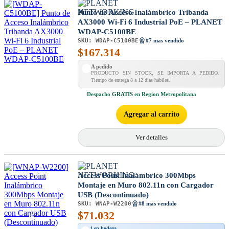
Punto de Acceso Inalámbrico Tribanda
AX3000 Wi-Fi 6 Industrial PoE – PLANET
WDAP-C5100BE
SKU:
WDAP-C5100BE
#7 mas vendido
$
167.314
A pedido
PRODUCTO SIN STOCK, SE IMPORTA A PEDIDO.
Tiempo de entrega 8 a 12 días hábiles.
Despacho
GRATIS
en Region Metropolitana
Agregar al carrito
Ver detalles
Access Point Inalámbrico 300Mbps
Montaje en Muro 802.11n con Cargador
USB (Descontinuado)
SKU:
WNAP-W2200
#8 mas vendido
$
71.032
1 en bodega