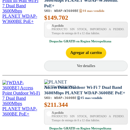
3600Mbps PLANET WDAP-W3600BE
PoE+
SKU:
WDAP-W3600BE
#4 mas vendido
$
149.702
A pedido
PRODUCTO SIN STOCK, IMPORTADO A PEDIDO.
Tiempo de entrega de 8 a 12 días hábiles.
Despacho
GRATIS
en Region Metropolitana
Agregar al carrito
Ver detalles
Access Point Outdoor Wi-Fi 7 Dual Band
3600Mbps PLANET WDAP-3600BE PoE+
SKU:
WDAP-3600BE
#5 mas vendido
$
211.344
A pedido
PRODUCTO SIN STOCK, IMPORTADO A PEDIDO.
Tiempo de entrega de 8 a 12 días hábiles.
Despacho
GRATIS
en Region Metropolitana