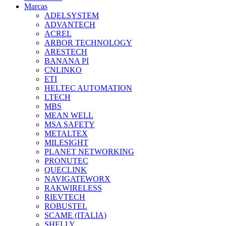
Marcas
ADELSYSTEM
ADVANTECH
ACREL
ARBOR TECHNOLOGY
ARESTECH
BANANA PI
CNLINKO
ETI
HELTEC AUTOMATION
LTECH
MBS
MEAN WELL
MSA SAFETY
METALTEX
MILESIGHT
PLANET NETWORKING
PRONUTEC
QUECLINK
NAVIGATEWORX
RAKWIRELESS
RIEVTECH
ROBUSTEL
SCAME (ITALIA)
SHELLY