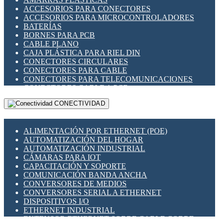
ENCHUFES INDUSTRIALES
ACCESORIOS PARA CONECTORES
INDICADORES PARA PANEL
ACCESORIOS PARA MICROCONTROLADORES
INTERFACES DE RELÉ
BATERÍAS
INTERRUPTORES FIN DE CARRERA
BORNES PARA PCB
LLAVES CONMUTADORAS
CABLE PLANO
MEDIDORES DE ENERGÍA Y TC'S DE CORRIENTE
CAJA PLÁSTICA PARA RIEL DIN
MOTORES PASO A PASO
CONECTORES CIRCULARES
PANTALLAS HMI
CONECTORES PARA CABLE
PLC -CONTROLADORES LÓGICO PROGRAMABLES
CONECTORES PARA TELECOMUNICACIONES
PROGRAMADORES DE HORARIO
CONECTORES CABLE A PCB
PROTECCIÓN ELÉCTRICA
CONECTORES PCB A CABLE
RELÉS DE PROTECCIÓN
CONECTIVIDAD
DIP SWITCHES
SENSORES CAPACITIVOS
DISPLAYS 7 SEGMENTOS
SENSORES DE POSICIÓN LINEAL
FUSIBLES Y PORTAFUSIBLES
SENSORES FOTOELÉCTRICOS
ALIMENTACIÓN POR ETHERNET (POE)
HERRAMIENTAS VARIAS
SENSORES INDUCTIVOS
AUTOMATIZACIÓN DEL HOGAR
ILUMINACIÓN LED
TEMPORIZADORES
AUTOMATIZACIÓN INDUSTRIAL
INTERRUPTORES REED
VARIACS
CÁMARAS PARA IOT
INTERFACES DE RELÉ
VARIADORES DE FRECUENCIA [VDF]
CAPACITACIÓN Y SOPORTE
OTROS RELÉS
SECCIONADORES - INTERRUPTORES
COMUNICACIÓN BANDA ANCHA
PROTECCIÓN TÉRMICA
MAQUINARIA
CONVERSORES DE MEDIOS
RELÉS AUTOMOTRICES
CONVERSORES SERIAL A ETHERNET
RELÉS DE SEÑAL
DISPOSITIVOS I/O
RELÉS DE ESTADO SÓLIDO SSR
ETHERNET INDUSTRIAL
RELÉS INDUSTRIALES
EXTENSOR ETHERNET SOBRE CABLE COBRE