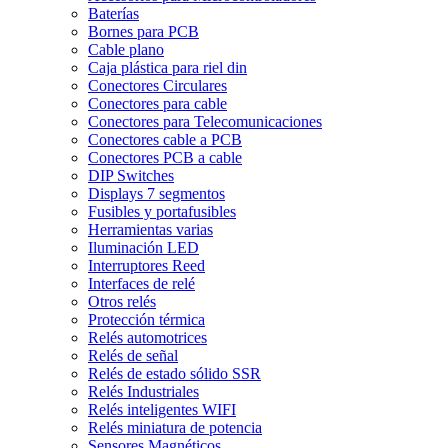
Baterías
Bornes para PCB
Cable plano
Caja plástica para riel din
Conectores Circulares
Conectores para cable
Conectores para Telecomunicaciones
Conectores cable a PCB
Conectores PCB a cable
DIP Switches
Displays 7 segmentos
Fusibles y portafusibles
Herramientas varias
Iluminación LED
Interruptores Reed
Interfaces de relé
Otros relés
Protección térmica
Relés automotrices
Relés de señal
Relés de estado sólido SSR
Relés Industriales
Relés inteligentes WIFI
Relés miniatura de potencia
Sensores Magnéticos