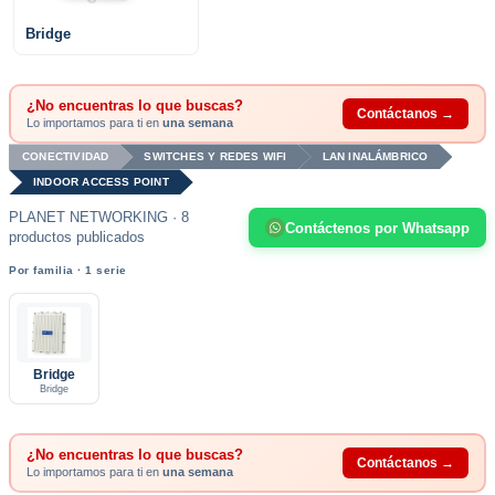
Bridge
¿No encuentras lo que buscas?
Contáctanos →
Lo importamos para ti en
una semana
CONECTIVIDAD
SWITCHES Y REDES WIFI
LAN INALÁMBRICO
INDOOR ACCESS POINT
PLANET NETWORKING · 8
Contáctenos por Whatsapp
productos publicados
Por familia · 1 serie
Bridge
Bridge
¿No encuentras lo que buscas?
Contáctanos →
Lo importamos para ti en
una semana