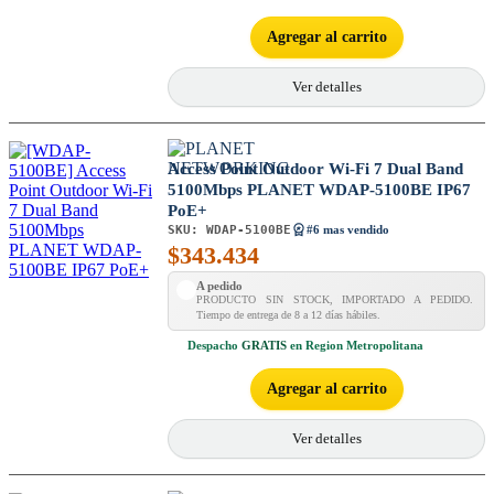
Agregar al carrito
Ver detalles
Access Point Outdoor Wi-Fi 7 Dual Band
5100Mbps PLANET WDAP-5100BE IP67
PoE+
SKU:
WDAP-5100BE
#6 mas vendido
$
343.434
A pedido
PRODUCTO SIN STOCK, IMPORTADO A PEDIDO.
Tiempo de entrega de 8 a 12 días hábiles.
Despacho
GRATIS
en Region Metropolitana
Agregar al carrito
Ver detalles