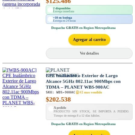
$
125.486
2 disponibles
Entrega inmediata
+10 en bodega
Entrega en 24 horas
Despacho
GRATIS
en Region Metropolitana
Agregar al carrito
Ver detalles
CPE Inalámbrico Exterior de Largo
Alcance 5GHz 802.11ac 900Mbps con
TDMA – PLANET WBS-900AC
SKU:
WBS-900AC
#2 mas vendido
$
202.538
A pedido
PRODUCTO SIN STOCK, SE IMPORTA A PEDIDO.
Tiempo de entrega 8 a 12 días hábiles.
Despacho
GRATIS
en Region Metropolitana