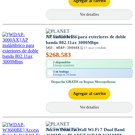
Agregar al carrito
Ver detalles
AP inalámbrico para exteriores de doble
banda 802.11ax 3000Mbps
SKU:
WDAP-3000AX
#3 mas vendido
$
268.583
2 disponibles
Entrega inmediata
3 en bodega
Entrega en 24 horas
Despacho
GRATIS
en Region Metropolitana
Agregar al carrito
Ver detalles
Access Point In-Wall Wi-Fi 7 Dual Band