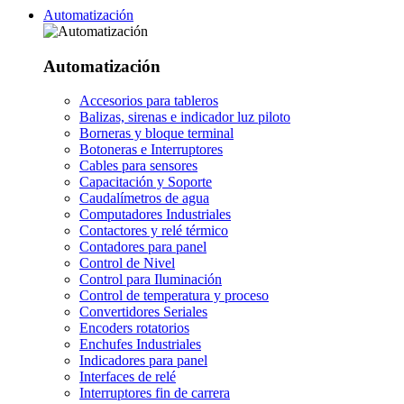
Automatización
Automatización
Accesorios para tableros
Balizas, sirenas e indicador luz piloto
Borneras y bloque terminal
Botoneras e Interruptores
Cables para sensores
Capacitación y Soporte
Caudalímetros de agua
Computadores Industriales
Contactores y relé térmico
Contadores para panel
Control de Nivel
Control para Iluminación
Control de temperatura y proceso
Convertidores Seriales
Encoders rotatorios
Enchufes Industriales
Indicadores para panel
Interfaces de relé
Interruptores fin de carrera