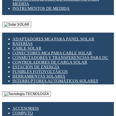
MEDIDA
INSTRUMENTOS DE MEDIDA
SOLAR
ADAPTADORES MC4 PARA PANEL SOLAR
BATERÍAS
CABLE SOLAR
CONECTORES MC4 PARA CABLE SOLAR
CONMUTADORES Y TRANSFERENCIAS PARA DC
CONTROLADORES DE CARGA SOLAR
ESTACIÓN DE ENERGÍA
FUSIBLES FOTOVOLTÁICOS
HERRAMIENTAS SOLARES
INTERRUPTORES AUTOMÁTICOS SOLARES
INTERRUPTORES - SECCIONADORES
FOTOVOLTÁICOS
TECNOLOGÍA
MONTAJE PANEL SOLAR
PORTA FUSIBLES Y SECCIONADORES
FOTOVOLTAICOS
ACCESORIOS
SUPRESOR DE TRANSIENTES SPDS PARA
COMPUTO
APLICACIONES FOTOVOLTAICAS