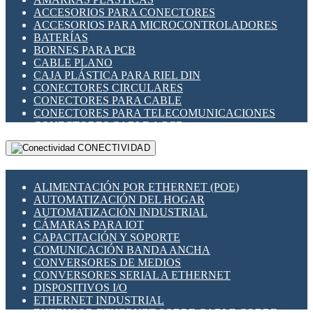
ENCHUFES INDUSTRIALES
ACCESORIOS PARA CONECTORES
INDICADORES PARA PANEL
ACCESORIOS PARA MICROCONTROLADORES
INTERFACES DE RELÉ
BATERÍAS
INTERRUPTORES FIN DE CARRERA
BORNES PARA PCB
LLAVES CONMUTADORAS
CABLE PLANO
MEDIDORES DE ENERGÍA Y TC'S DE CORRIENTE
CAJA PLÁSTICA PARA RIEL DIN
MOTORES PASO A PASO
CONECTORES CIRCULARES
PANTALLAS HMI
CONECTORES PARA CABLE
PLC -CONTROLADORES LÓGICO PROGRAMABLES
CONECTORES PARA TELECOMUNICACIONES
PROGRAMADORES DE HORARIO
CONECTORES CABLE A PCB
PROTECCIÓN ELÉCTRICA
CONECTORES PCB A CABLE
RELÉS DE PROTECCIÓN
CONECTIVIDAD
DIP SWITCHES
SENSORES CAPACITIVOS
DISPLAYS 7 SEGMENTOS
SENSORES DE POSICIÓN LINEAL
FUSIBLES Y PORTAFUSIBLES
SENSORES FOTOELÉCTRICOS
ALIMENTACIÓN POR ETHERNET (POE)
HERRAMIENTAS VARIAS
SENSORES INDUCTIVOS
AUTOMATIZACIÓN DEL HOGAR
ILUMINACIÓN LED
TEMPORIZADORES
AUTOMATIZACIÓN INDUSTRIAL
INTERRUPTORES REED
VARIACS
CÁMARAS PARA IOT
INTERFACES DE RELÉ
VARIADORES DE FRECUENCIA [VDF]
CAPACITACIÓN Y SOPORTE
OTROS RELÉS
SECCIONADORES - INTERRUPTORES
COMUNICACIÓN BANDA ANCHA
PROTECCIÓN TÉRMICA
MAQUINARIA
CONVERSORES DE MEDIOS
RELÉS AUTOMOTRICES
CONVERSORES SERIAL A ETHERNET
RELÉS DE SEÑAL
DISPOSITIVOS I/O
RELÉS DE ESTADO SÓLIDO SSR
ETHERNET INDUSTRIAL
RELÉS INDUSTRIALES
EXTENSOR ETHERNET SOBRE CABLE COBRE