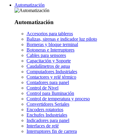
Automatización
Automatización
Accesorios para tableros
Balizas, sirenas e indicador luz piloto
Borneras y bloque terminal
Botoneras e Interruptores
Cables para sensores
Capacitación y Soporte
Caudalímetros de agua
Computadores Industriales
Contactores y relé térmico
Contadores para panel
Control de Nivel
Control para Iluminación
Control de temperatura y proceso
Convertidores Seriales
Encoders rotatorios
Enchufes Industriales
Indicadores para panel
Interfaces de relé
Interruptores fin de carrera