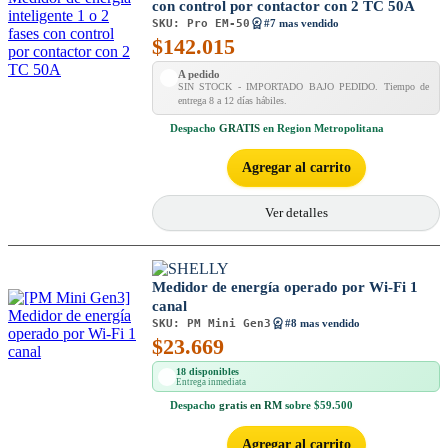
con control por contactor con 2 TC 50A
SKU:
Pro EM-50
#7 mas vendido
$
142.015
A pedido
SIN STOCK - IMPORTADO BAJO PEDIDO. Tiempo de
entrega 8 a 12 días hábiles.
Despacho
GRATIS
en Region Metropolitana
Agregar al carrito
Ver detalles
Medidor de energía operado por Wi-Fi 1
canal
SKU:
PM Mini Gen3
#8 mas vendido
$
23.669
18 disponibles
Entrega inmediata
Despacho
gratis en RM
sobre $59.500
Agregar al carrito