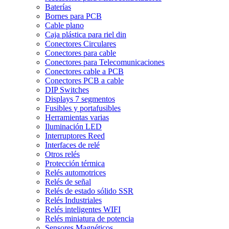
Baterías
Bornes para PCB
Cable plano
Caja plástica para riel din
Conectores Circulares
Conectores para cable
Conectores para Telecomunicaciones
Conectores cable a PCB
Conectores PCB a cable
DIP Switches
Displays 7 segmentos
Fusibles y portafusibles
Herramientas varias
Iluminación LED
Interruptores Reed
Interfaces de relé
Otros relés
Protección térmica
Relés automotrices
Relés de señal
Relés de estado sólido SSR
Relés Industriales
Relés inteligentes WIFI
Relés miniatura de potencia
Sensores Magnéticos