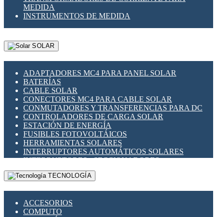
MEDIDA
INSTRUMENTOS DE MEDIDA
SOLAR
ADAPTADORES MC4 PARA PANEL SOLAR
BATERÍAS
CABLE SOLAR
CONECTORES MC4 PARA CABLE SOLAR
CONMUTADORES Y TRANSFERENCIAS PARA DC
CONTROLADORES DE CARGA SOLAR
ESTACIÓN DE ENERGÍA
FUSIBLES FOTOVOLTÁICOS
HERRAMIENTAS SOLARES
INTERRUPTORES AUTOMÁTICOS SOLARES
INTERRUPTORES - SECCIONADORES
FOTOVOLTÁICOS
TECNOLOGÍA
MONTAJE PANEL SOLAR
PORTA FUSIBLES Y SECCIONADORES
FOTOVOLTAICOS
ACCESORIOS
SUPRESOR DE TRANSIENTES SPDS PARA
COMPUTO
APLICACIONES FOTOVOLTAICAS