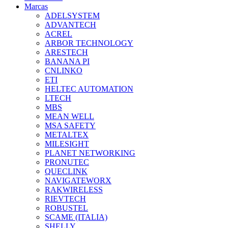
Marcas
ADELSYSTEM
ADVANTECH
ACREL
ARBOR TECHNOLOGY
ARESTECH
BANANA PI
CNLINKO
ETI
HELTEC AUTOMATION
LTECH
MBS
MEAN WELL
MSA SAFETY
METALTEX
MILESIGHT
PLANET NETWORKING
PRONUTEC
QUECLINK
NAVIGATEWORX
RAKWIRELESS
RIEVTECH
ROBUSTEL
SCAME (ITALIA)
SHELLY