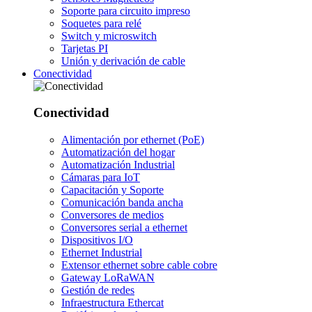
Soporte para circuito impreso
Soquetes para relé
Switch y microswitch
Tarjetas PI
Unión y derivación de cable
Conectividad
Conectividad
Alimentación por ethernet (PoE)
Automatización del hogar
Automatización Industrial
Cámaras para IoT
Capacitación y Soporte
Comunicación banda ancha
Conversores de medios
Conversores serial a ethernet
Dispositivos I/O
Ethernet Industrial
Extensor ethernet sobre cable cobre
Gateway LoRaWAN
Gestión de redes
Infraestructura Ethercat