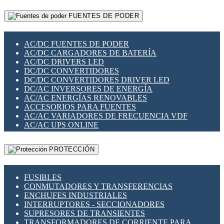
RELÉS INTELIGENTES WIFI
GATEWAY LORAWAN
RELÉS MINIATURA DE POTENCIA
FUENTES DE PODER
GESTIÓN DE REDES
SENSORES MAGNÉTICOS
INFRAESTRUCTURA ETHERCAT
SOPORTE PARA CIRCUITO IMPRESO
PERIFÉRICOS DE RED
SOQUETES PARA RELÉ
AC/DC FUENTES DE PODER
PLACAS MODULARES IOT
SWITCH Y MICROSWITCH
AC/DC CARGADORES DE BATERÍA
SWITCHES Y REDES WIFI
TARJETAS PI
AC/DC DRIVERS LED
SOLUCIONES IOT
UNIÓN Y DERIVACIÓN DE CABLE
DC/DC CONVERTIDORES
SOLUCIONES LORAWAN
DC/DC CONVERTIDORES DRIVER LED
SOLUCIONES RED CELULAR
DC/AC INVERSORES DE ENERGÍA
SEGURIDAD PARA REDES
AC/AC ENERGÍAS RENOVABLES
SWITCHES LAN
ACCESORIOS PARA FUENTES
TELEFONÍA IP (VOIP)
AC/AC VARIADORES DE FRECUENCIA VDF
VIGILANCIA IP (CCTV)
AC/AC UPS ONLINE
MESHTASTIC
PROTECCIÓN
FUSIBLES
CONMUTADORES Y TRANSFERENCIAS
ENCHUFES INDUSTRIALES
INTERRUPTORES - SECCIONADORES
SUPRESORES DE TRANSIENTES
TRANSFORMADORES DE CORRIENTE PARA