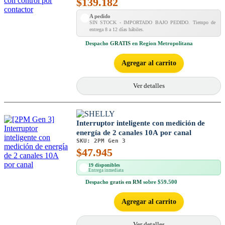
$
139.182
A pedido
SIN STOCK - IMPORTADO BAJO PEDIDO. Tiempo de
entrega 8 a 12 días hábiles.
Despacho
GRATIS
en Region Metropolitana
Agregar al carrito
Ver detalles
Interruptor inteligente con medición de
energía de 2 canales 10A por canal
SKU:
2PM Gen 3
$
47.945
19 disponibles
Entrega inmediata
Despacho
gratis en RM
sobre $59.500
Agregar al carrito
Ver detalles