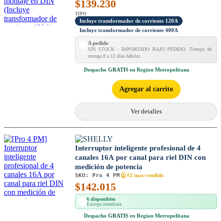
$
139.230
TIPO
Incluye transformador de corriente 120A
Incluye transformador de corriente 400A
A pedido
SIN STOCK - IMPORTADO BAJO PEDIDO. Tiempo de
entrega 8 a 12 días hábiles.
Despacho
GRATIS
en Region Metropolitana
Agregar al carrito
Ver detalles
Interruptor inteligente profesional de 4
canales 16A por canal para riel DIN con
medición de potencia
SKU:
Pro 4 PM
#2 mas vendido
$
142.015
6 disponibles
Entrega inmediata
Despacho
GRATIS
en Region Metropolitana