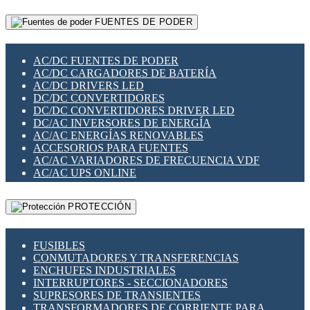
RELÉS INTELIGENTES WIFI
GATEWAY LORAWAN
RELÉS MINIATURA DE POTENCIA
FUENTES DE PODER
GESTIÓN DE REDES
SENSORES MAGNÉTICOS
INFRAESTRUCTURA ETHERCAT
SOPORTE PARA CIRCUITO IMPRESO
PERIFÉRICOS DE RED
SOQUETES PARA RELÉ
AC/DC FUENTES DE PODER
PLACAS MODULARES IOT
SWITCH Y MICROSWITCH
AC/DC CARGADORES DE BATERÍA
SWITCHES Y REDES WIFI
TARJETAS PI
AC/DC DRIVERS LED
SOLUCIONES IOT
UNIÓN Y DERIVACIÓN DE CABLE
DC/DC CONVERTIDORES
SOLUCIONES LORAWAN
DC/DC CONVERTIDORES DRIVER LED
SOLUCIONES RED CELULAR
DC/AC INVERSORES DE ENERGÍA
SEGURIDAD PARA REDES
AC/AC ENERGÍAS RENOVABLES
SWITCHES LAN
ACCESORIOS PARA FUENTES
TELEFONÍA IP (VOIP)
AC/AC VARIADORES DE FRECUENCIA VDF
VIGILANCIA IP (CCTV)
AC/AC UPS ONLINE
MESHTASTIC
PROTECCIÓN
FUSIBLES
CONMUTADORES Y TRANSFERENCIAS
ENCHUFES INDUSTRIALES
INTERRUPTORES - SECCIONADORES
SUPRESORES DE TRANSIENTES
TRANSFORMADORES DE CORRIENTE PARA