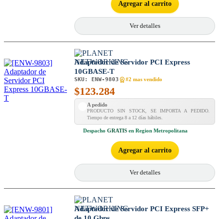
Agregar al carrito
Ver detalles
Adaptador de Servidor PCI Express
10GBASE-T
SKU:
ENW-9803
#2 mas vendido
$
123.284
A pedido
PRODUCTO SIN STOCK, SE IMPORTA A PEDIDO.
Tiempo de entrega 8 a 12 días hábiles.
Despacho
GRATIS
en Region Metropolitana
Agregar al carrito
Ver detalles
Adaptador de Servidor PCI Express SFP+
de 10 Gbps