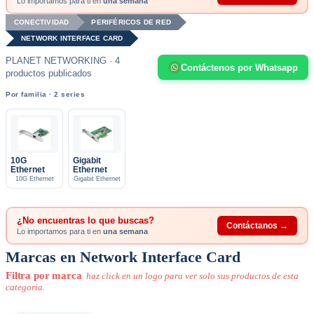
Lo importamos para ti en
una semana
CONECTIVIDAD
PERIFÉRICOS DE RED
NETWORK INTERFACE CARD
PLANET NETWORKING · 4
Contáctenos por Whatsapp
productos publicados
Por familia · 2 series
10G
Gigabit
Ethernet
Ethernet
10G Ethernet
Gigabit Ethernet
¿No encuentras lo que buscas?
Contáctanos →
Lo importamos para ti en
una semana
Marcas en Network Interface Card
Filtra por marca
haz click en un logo para ver solo sus productos de esta
categoria.