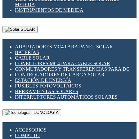
MEDIDA
INSTRUMENTOS DE MEDIDA
SOLAR
ADAPTADORES MC4 PARA PANEL SOLAR
BATERÍAS
CABLE SOLAR
CONECTORES MC4 PARA CABLE SOLAR
CONMUTADORES Y TRANSFERENCIAS PARA DC
CONTROLADORES DE CARGA SOLAR
ESTACIÓN DE ENERGÍA
FUSIBLES FOTOVOLTÁICOS
HERRAMIENTAS SOLARES
INTERRUPTORES AUTOMÁTICOS SOLARES
INTERRUPTORES - SECCIONADORES
FOTOVOLTÁICOS
TECNOLOGÍA
MONTAJE PANEL SOLAR
PORTA FUSIBLES Y SECCIONADORES
FOTOVOLTAICOS
ACCESORIOS
SUPRESOR DE TRANSIENTES SPDS PARA
COMPUTO
APLICACIONES FOTOVOLTAICAS