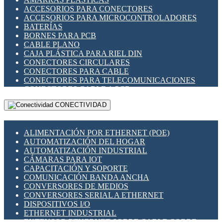
ENCHUFES INDUSTRIALES
ACCESORIOS PARA CONECTORES
INDICADORES PARA PANEL
ACCESORIOS PARA MICROCONTROLADORES
INTERFACES DE RELÉ
BATERÍAS
INTERRUPTORES FIN DE CARRERA
BORNES PARA PCB
LLAVES CONMUTADORAS
CABLE PLANO
MEDIDORES DE ENERGÍA Y TC'S DE CORRIENTE
CAJA PLÁSTICA PARA RIEL DIN
MOTORES PASO A PASO
CONECTORES CIRCULARES
PANTALLAS HMI
CONECTORES PARA CABLE
PLC -CONTROLADORES LÓGICO PROGRAMABLES
CONECTORES PARA TELECOMUNICACIONES
PROGRAMADORES DE HORARIO
CONECTORES CABLE A PCB
PROTECCIÓN ELÉCTRICA
CONECTORES PCB A CABLE
RELÉS DE PROTECCIÓN
CONECTIVIDAD
DIP SWITCHES
SENSORES CAPACITIVOS
DISPLAYS 7 SEGMENTOS
SENSORES DE POSICIÓN LINEAL
FUSIBLES Y PORTAFUSIBLES
SENSORES FOTOELÉCTRICOS
ALIMENTACIÓN POR ETHERNET (POE)
HERRAMIENTAS VARIAS
SENSORES INDUCTIVOS
AUTOMATIZACIÓN DEL HOGAR
ILUMINACIÓN LED
TEMPORIZADORES
AUTOMATIZACIÓN INDUSTRIAL
INTERRUPTORES REED
VARIACS
CÁMARAS PARA IOT
INTERFACES DE RELÉ
VARIADORES DE FRECUENCIA [VDF]
CAPACITACIÓN Y SOPORTE
OTROS RELÉS
SECCIONADORES - INTERRUPTORES
COMUNICACIÓN BANDA ANCHA
PROTECCIÓN TÉRMICA
MAQUINARIA
CONVERSORES DE MEDIOS
RELÉS AUTOMOTRICES
CONVERSORES SERIAL A ETHERNET
RELÉS DE SEÑAL
DISPOSITIVOS I/O
RELÉS DE ESTADO SÓLIDO SSR
ETHERNET INDUSTRIAL
RELÉS INDUSTRIALES
EXTENSOR ETHERNET SOBRE CABLE COBRE