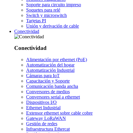
Soporte para circuito impreso
Soquetes para relé
Switch y microswitch
Tarjetas PI
Unión y derivación de cable
Conectividad
Conectividad
Alimentación por ethernet (PoE)
Automatización del hogar
Automatización Industrial
Cámaras para IoT
Capacitación y Soporte
Comunicación banda ancha
Conversores de medios
Conversores serial a ethernet
Dispositivos I/O
Ethernet Industrial
Extensor ethernet sobre cable cobre
Gateway LoRaWAN
Gestión de redes
Infraestructura Ethercat