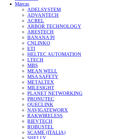
Marcas
ADELSYSTEM
ADVANTECH
ACREL
ARBOR TECHNOLOGY
ARESTECH
BANANA PI
CNLINKO
ETI
HELTEC AUTOMATION
LTECH
MBS
MEAN WELL
MSA SAFETY
METALTEX
MILESIGHT
PLANET NETWORKING
PRONUTEC
QUECLINK
NAVIGATEWORX
RAKWIRELESS
RIEVTECH
ROBUSTEL
SCAME (ITALIA)
SHELLY