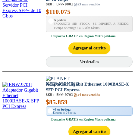
SKU:
ENW-9801
#3 mas vendido
$
110.075
A pedido
PRODUCTO SIN STOCK, SE IMPORTA A PEDIDO.
Tiempo de entrega 8 a 12 días hábiles.
Despacho
GRATIS
en Region Metropolitana
Agregar al carrito
Ver detalles
Adaptador Gigabit Ethernet 1000BASE-X
SFP PCI Express
SKU:
ENW-9701
#4 mas vendido
$
85.859
+5 en bodega
Entrega en 24 horas
Despacho
GRATIS
en Region Metropolitana
Agregar al carrito