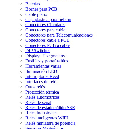
Baterías
Bornes para PCB
Cable plano
Caja plástica para riel din
Conectores Circulares
Conectores para cable
Conectores para Telecomunicaciones
Conectores cable a PCB
Conectores PCB a cable
DIP Switches
Displays 7 segmentos
Fusibles y portafusibles
Herramientas varias
Iluminación LED
Interruptores Reed
Interfaces de relé
Otros relés
Protección térmica
Relés automotrices
Relés de señal
Relés de estado sólido SSR
Relés Industriales
Relés inteligentes WIFI
Relés miniatura de potencia
Sensores Magnéticos