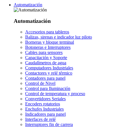
Automatización
Automatización
Accesorios para tableros
Balizas, sirenas e indicador luz piloto
Borneras y bloque terminal
Botoneras e Interruptores
Cables para sensores
Capacitación y Soporte
Caudalímetros de agua
Computadores Industriales
Contactores y relé térmico
Contadores para panel
Control de Nivel
Control para Iluminación
Control de temperatura y proceso
Convertidores Seriales
Encoders rotatorios
Enchufes Industriales
Indicadores para panel
Interfaces de relé
Interruptores fin de carrera