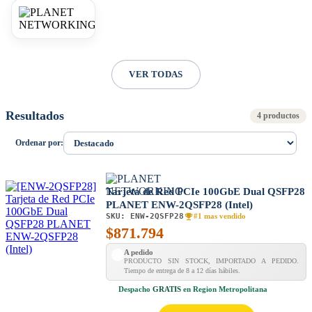
VER TODAS
Resultados
4 productos
Ordenar por:
Tarjeta de Red PCIe 100GbE Dual QSFP28
PLANET ENW-2QSFP28 (Intel)
SKU:
ENW-2QSFP28
#1 mas vendido
$
871.794
A pedido
PRODUCTO SIN STOCK, IMPORTADO A PEDIDO.
Tiempo de entrega de 8 a 12 días hábiles.
Despacho
GRATIS
en Region Metropolitana