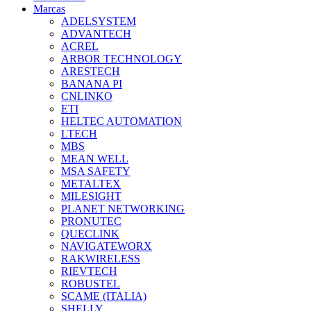
Marcas
ADELSYSTEM
ADVANTECH
ACREL
ARBOR TECHNOLOGY
ARESTECH
BANANA PI
CNLINKO
ETI
HELTEC AUTOMATION
LTECH
MBS
MEAN WELL
MSA SAFETY
METALTEX
MILESIGHT
PLANET NETWORKING
PRONUTEC
QUECLINK
NAVIGATEWORX
RAKWIRELESS
RIEVTECH
ROBUSTEL
SCAME (ITALIA)
SHELLY