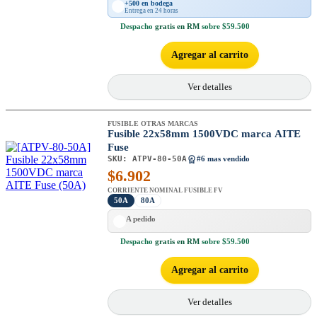
+500 en bodega
Entrega en 24 horas
Despacho
gratis en RM
sobre $59.500
Agregar al carrito
Ver detalles
FUSIBLE OTRAS MARCAS
Fusible 22x58mm 1500VDC marca AITE
Fuse
SKU:
ATPV-80-50A
#6 mas vendido
$
6.902
CORRIENTE NOMINAL FUSIBLE FV
50A
80A
A pedido
Despacho
gratis en RM
sobre $59.500
Agregar al carrito
Ver detalles