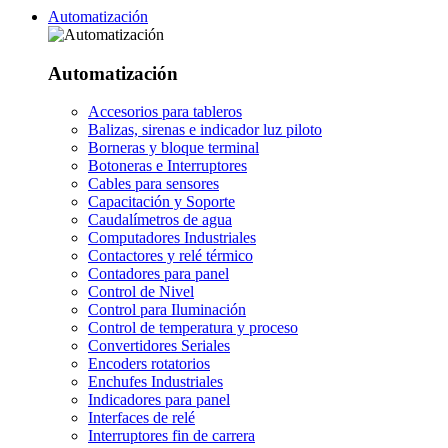
Automatización
Automatización
Accesorios para tableros
Balizas, sirenas e indicador luz piloto
Borneras y bloque terminal
Botoneras e Interruptores
Cables para sensores
Capacitación y Soporte
Caudalímetros de agua
Computadores Industriales
Contactores y relé térmico
Contadores para panel
Control de Nivel
Control para Iluminación
Control de temperatura y proceso
Convertidores Seriales
Encoders rotatorios
Enchufes Industriales
Indicadores para panel
Interfaces de relé
Interruptores fin de carrera