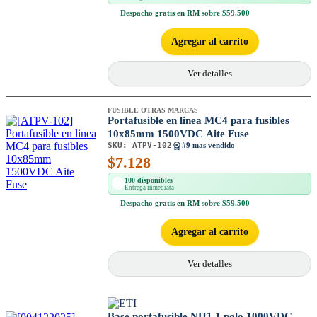
Despacho
gratis en RM
sobre $59.500
Agregar al carrito
Ver detalles
FUSIBLE OTRAS MARCAS
Portafusible en linea MC4 para fusibles
10x85mm 1500VDC Aite Fuse
SKU:
ATPV-102
#9 mas vendido
$
7.128
100 disponibles
Entrega inmediata
Despacho
gratis en RM
sobre $59.500
Agregar al carrito
Ver detalles
Base portafusible NH1 1 polo 1000VDC