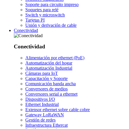
Soporte para circuito impreso
Soquetes para relé
Switch y microswitch
Tarjetas PI
Unión y derivación de cable
Conectividad
Conectividad
Alimentación por ethernet (PoE)
Automatización del hogar
Automatización Industrial
Cámaras para IoT
Capacitación y Soporte
Comunicación banda ancha
Conversores de medios
Conversores serial a ethernet
Dispositivos I/O
Ethernet Industrial
Extensor ethernet sobre cable cobre
Gateway LoRaWAN
Gestión de redes
Infraestructura Ethercat