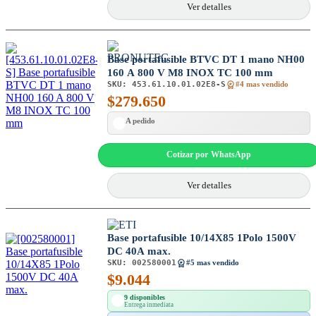
Ver detalles
Base portafusible BTVC DT 1 mano NH00
160 A 800 V M8 INOX TC 100 mm
SKU:
453.61.10.01.02E8-S
#4 mas vendido
$
279.650
A pedido
Cotizar por WhatsApp
Ver detalles
Base portafusible 10/14X85 1Polo 1500V
DC 40A max.
SKU:
002580001
#5 mas vendido
$
9.044
9 disponibles
Entrega inmediata