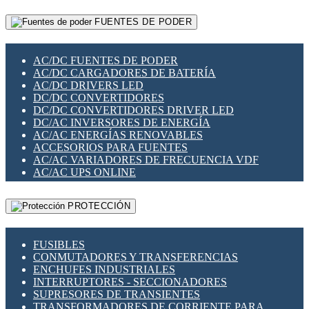
RELÉS INTELIGENTES WIFI
GATEWAY LORAWAN
RELÉS MINIATURA DE POTENCIA
FUENTES DE PODER
GESTIÓN DE REDES
SENSORES MAGNÉTICOS
INFRAESTRUCTURA ETHERCAT
SOPORTE PARA CIRCUITO IMPRESO
PERIFÉRICOS DE RED
SOQUETES PARA RELÉ
AC/DC FUENTES DE PODER
PLACAS MODULARES IOT
SWITCH Y MICROSWITCH
AC/DC CARGADORES DE BATERÍA
SWITCHES Y REDES WIFI
TARJETAS PI
AC/DC DRIVERS LED
SOLUCIONES IOT
UNIÓN Y DERIVACIÓN DE CABLE
DC/DC CONVERTIDORES
SOLUCIONES LORAWAN
DC/DC CONVERTIDORES DRIVER LED
SOLUCIONES RED CELULAR
DC/AC INVERSORES DE ENERGÍA
SEGURIDAD PARA REDES
AC/AC ENERGÍAS RENOVABLES
SWITCHES LAN
ACCESORIOS PARA FUENTES
TELEFONÍA IP (VOIP)
AC/AC VARIADORES DE FRECUENCIA VDF
VIGILANCIA IP (CCTV)
AC/AC UPS ONLINE
MESHTASTIC
PROTECCIÓN
FUSIBLES
CONMUTADORES Y TRANSFERENCIAS
ENCHUFES INDUSTRIALES
INTERRUPTORES - SECCIONADORES
SUPRESORES DE TRANSIENTES
TRANSFORMADORES DE CORRIENTE PARA