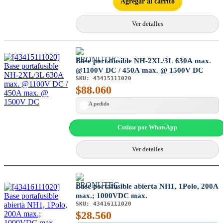
Agregar al carrito
Ver detalles
Base portafusible NH-2XL/3L 630A max.
@1100V DC / 450A max. @ 1500V DC
SKU:
43415111020
$
88.060
A pedido
Cotizar por WhatsApp
Ver detalles
Base portafusible abierta NH1, 1Polo, 200A
max.; 1000VDC max.
SKU:
43416111020
$
28.560