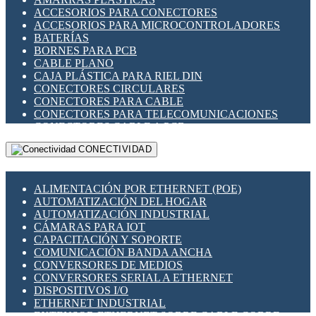
ENCHUFES INDUSTRIALES
ACCESORIOS PARA CONECTORES
INDICADORES PARA PANEL
ACCESORIOS PARA MICROCONTROLADORES
INTERFACES DE RELÉ
BATERÍAS
INTERRUPTORES FIN DE CARRERA
BORNES PARA PCB
LLAVES CONMUTADORAS
CABLE PLANO
MEDIDORES DE ENERGÍA Y TC'S DE CORRIENTE
CAJA PLÁSTICA PARA RIEL DIN
MOTORES PASO A PASO
CONECTORES CIRCULARES
PANTALLAS HMI
CONECTORES PARA CABLE
PLC -CONTROLADORES LÓGICO PROGRAMABLES
CONECTORES PARA TELECOMUNICACIONES
PROGRAMADORES DE HORARIO
CONECTORES CABLE A PCB
PROTECCIÓN ELÉCTRICA
CONECTORES PCB A CABLE
RELÉS DE PROTECCIÓN
CONECTIVIDAD
DIP SWITCHES
SENSORES CAPACITIVOS
DISPLAYS 7 SEGMENTOS
SENSORES DE POSICIÓN LINEAL
FUSIBLES Y PORTAFUSIBLES
SENSORES FOTOELÉCTRICOS
ALIMENTACIÓN POR ETHERNET (POE)
HERRAMIENTAS VARIAS
SENSORES INDUCTIVOS
AUTOMATIZACIÓN DEL HOGAR
ILUMINACIÓN LED
TEMPORIZADORES
AUTOMATIZACIÓN INDUSTRIAL
INTERRUPTORES REED
VARIACS
CÁMARAS PARA IOT
INTERFACES DE RELÉ
VARIADORES DE FRECUENCIA [VDF]
CAPACITACIÓN Y SOPORTE
OTROS RELÉS
SECCIONADORES - INTERRUPTORES
COMUNICACIÓN BANDA ANCHA
PROTECCIÓN TÉRMICA
MAQUINARIA
CONVERSORES DE MEDIOS
RELÉS AUTOMOTRICES
CONVERSORES SERIAL A ETHERNET
RELÉS DE SEÑAL
DISPOSITIVOS I/O
RELÉS DE ESTADO SÓLIDO SSR
ETHERNET INDUSTRIAL
RELÉS INDUSTRIALES
EXTENSOR ETHERNET SOBRE CABLE COBRE