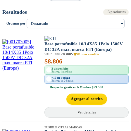
Resultados
13 productos
Ordenar por:
Base portafusible 10/14X85 1Polo 1500V
DC 32A max. marca ETI (Europa)
SKU:
001703005
#1 mas vendido
$
8.806
3 disponibles
Entrega inmediata
+10 en bodega
Entrega en 24 horas
Despacho
gratis en RM
sobre $59.500
Agregar al carrito
Ver detalles
FUSIBLE OTRAS MARCAS