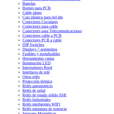
Baterías
Bornes para PCB
Cable plano
Caja plástica para riel din
Conectores Circulares
Conectores para cable
Conectores para Telecomunicaciones
Conectores cable a PCB
Conectores PCB a cable
DIP Switches
Displays 7 segmentos
Fusibles y portafusibles
Herramientas varias
Iluminación LED
Interruptores Reed
Interfaces de relé
Otros relés
Protección térmica
Relés automotrices
Relés de señal
Relés de estado sólido SSR
Relés Industriales
Relés inteligentes WIFI
Relés miniatura de potencia
Sensores Magnéticos