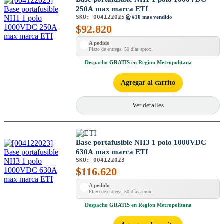
250A max marca ETI
SKU:
004122025
#10 mas vendido
$
92.820
A pedido
Plazo de entrega: 50 días aprox.
Despacho
GRATIS
en Region Metropolitana
Agregar al carrito
Ver detalles
Base portafusible NH3 1 polo 1000VDC
630A max marca ETI
SKU:
004122023
$
116.620
A pedido
Plazo de entrega: 50 días aprox.
Despacho
GRATIS
en Region Metropolitana