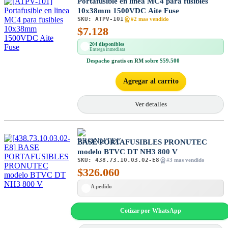
Portafusible en linea MC4 para fusibles
10x38mm 1500VDC Aite Fuse
SKU:
ATPV-101
#2 mas vendido
$
7.128
204 disponibles
Entrega inmediata
Despacho
gratis en RM
sobre $59.500
Agregar al carrito
Ver detalles
BASE PORTAFUSIBLES PRONUTEC
modelo BTVC DT NH3 800 V
SKU:
438.73.10.03.02-E8
#3 mas vendido
$
326.060
A pedido
Cotizar por WhatsApp