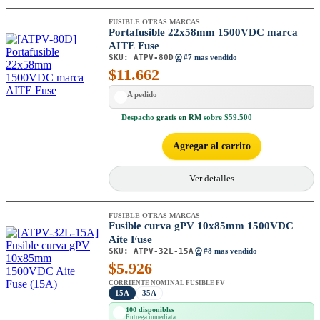
FUSIBLE OTRAS MARCAS
Portafusible 22x58mm 1500VDC marca
AITE Fuse
SKU:
ATPV-80D
#7 mas vendido
$
11.662
A pedido
Despacho
gratis en RM
sobre $59.500
Agregar al carrito
Ver detalles
FUSIBLE OTRAS MARCAS
Fusible curva gPV 10x85mm 1500VDC
Aite Fuse
SKU:
ATPV-32L-15A
#8 mas vendido
$
5.926
CORRIENTE NOMINAL FUSIBLE FV
15A
35A
100 disponibles
Entrega inmediata