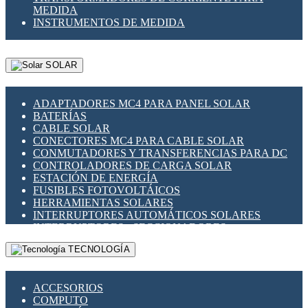
MEDIDA
INSTRUMENTOS DE MEDIDA
SOLAR
ADAPTADORES MC4 PARA PANEL SOLAR
BATERÍAS
CABLE SOLAR
CONECTORES MC4 PARA CABLE SOLAR
CONMUTADORES Y TRANSFERENCIAS PARA DC
CONTROLADORES DE CARGA SOLAR
ESTACIÓN DE ENERGÍA
FUSIBLES FOTOVOLTÁICOS
HERRAMIENTAS SOLARES
INTERRUPTORES AUTOMÁTICOS SOLARES
INTERRUPTORES - SECCIONADORES
FOTOVOLTÁICOS
TECNOLOGÍA
MONTAJE PANEL SOLAR
PORTA FUSIBLES Y SECCIONADORES
FOTOVOLTAICOS
ACCESORIOS
SUPRESOR DE TRANSIENTES SPDS PARA
COMPUTO
APLICACIONES FOTOVOLTAICAS