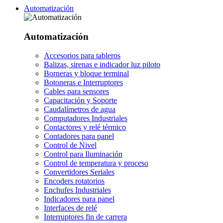
Automatización
Automatización
Accesorios para tableros
Balizas, sirenas e indicador luz piloto
Borneras y bloque terminal
Botoneras e Interruptores
Cables para sensores
Capacitación y Soporte
Caudalímetros de agua
Computadores Industriales
Contactores y relé térmico
Contadores para panel
Control de Nivel
Control para Iluminación
Control de temperatura y proceso
Convertidores Seriales
Encoders rotatorios
Enchufes Industriales
Indicadores para panel
Interfaces de relé
Interruptores fin de carrera