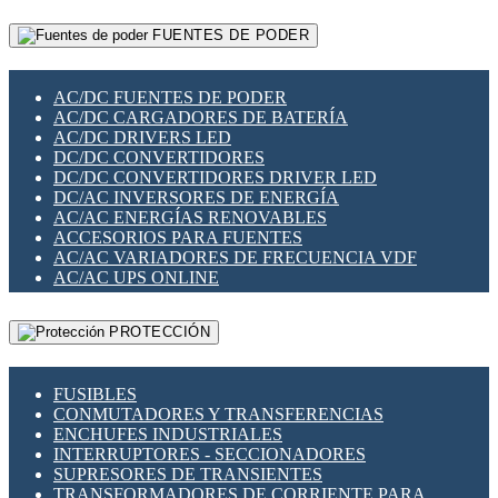
RELÉS INTELIGENTES WIFI
GATEWAY LORAWAN
RELÉS MINIATURA DE POTENCIA
FUENTES DE PODER
GESTIÓN DE REDES
SENSORES MAGNÉTICOS
INFRAESTRUCTURA ETHERCAT
SOPORTE PARA CIRCUITO IMPRESO
PERIFÉRICOS DE RED
SOQUETES PARA RELÉ
AC/DC FUENTES DE PODER
PLACAS MODULARES IOT
SWITCH Y MICROSWITCH
AC/DC CARGADORES DE BATERÍA
SWITCHES Y REDES WIFI
TARJETAS PI
AC/DC DRIVERS LED
SOLUCIONES IOT
UNIÓN Y DERIVACIÓN DE CABLE
DC/DC CONVERTIDORES
SOLUCIONES LORAWAN
DC/DC CONVERTIDORES DRIVER LED
SOLUCIONES RED CELULAR
DC/AC INVERSORES DE ENERGÍA
SEGURIDAD PARA REDES
AC/AC ENERGÍAS RENOVABLES
SWITCHES LAN
ACCESORIOS PARA FUENTES
TELEFONÍA IP (VOIP)
AC/AC VARIADORES DE FRECUENCIA VDF
VIGILANCIA IP (CCTV)
AC/AC UPS ONLINE
MESHTASTIC
PROTECCIÓN
FUSIBLES
CONMUTADORES Y TRANSFERENCIAS
ENCHUFES INDUSTRIALES
INTERRUPTORES - SECCIONADORES
SUPRESORES DE TRANSIENTES
TRANSFORMADORES DE CORRIENTE PARA