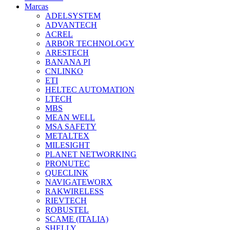
Marcas
ADELSYSTEM
ADVANTECH
ACREL
ARBOR TECHNOLOGY
ARESTECH
BANANA PI
CNLINKO
ETI
HELTEC AUTOMATION
LTECH
MBS
MEAN WELL
MSA SAFETY
METALTEX
MILESIGHT
PLANET NETWORKING
PRONUTEC
QUECLINK
NAVIGATEWORX
RAKWIRELESS
RIEVTECH
ROBUSTEL
SCAME (ITALIA)
SHELLY