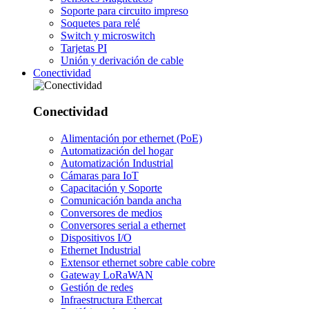
Soporte para circuito impreso
Soquetes para relé
Switch y microswitch
Tarjetas PI
Unión y derivación de cable
Conectividad
Conectividad
Alimentación por ethernet (PoE)
Automatización del hogar
Automatización Industrial
Cámaras para IoT
Capacitación y Soporte
Comunicación banda ancha
Conversores de medios
Conversores serial a ethernet
Dispositivos I/O
Ethernet Industrial
Extensor ethernet sobre cable cobre
Gateway LoRaWAN
Gestión de redes
Infraestructura Ethercat