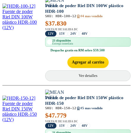
Fuente de poder Riel DIN 100W plástico
HDR-100
SKU:
HDR-100-12
#4 mas vendido
$
37.830
VOLTAJE DE SALIDA DC
12V
15V
24V
48V
23 disponibles
Entrega inmediata
Despacho
gratis en RM
sobre $59.500
Agregar al carrito
Ver detalles
Fuente de poder Riel DIN 150W plástico
HDR-150
SKU:
HDR-150-12
#5 mas vendido
$
47.779
VOLTAJE DE SALIDA DC
12V
15V
24V
48V
21 disponibles