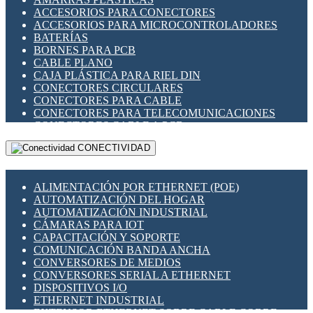
ENCHUFES INDUSTRIALES
ACCESORIOS PARA CONECTORES
INDICADORES PARA PANEL
ACCESORIOS PARA MICROCONTROLADORES
INTERFACES DE RELÉ
BATERÍAS
INTERRUPTORES FIN DE CARRERA
BORNES PARA PCB
LLAVES CONMUTADORAS
CABLE PLANO
MEDIDORES DE ENERGÍA Y TC'S DE CORRIENTE
CAJA PLÁSTICA PARA RIEL DIN
MOTORES PASO A PASO
CONECTORES CIRCULARES
PANTALLAS HMI
CONECTORES PARA CABLE
PLC -CONTROLADORES LÓGICO PROGRAMABLES
CONECTORES PARA TELECOMUNICACIONES
PROGRAMADORES DE HORARIO
CONECTORES CABLE A PCB
PROTECCIÓN ELÉCTRICA
CONECTORES PCB A CABLE
RELÉS DE PROTECCIÓN
CONECTIVIDAD
DIP SWITCHES
SENSORES CAPACITIVOS
DISPLAYS 7 SEGMENTOS
SENSORES DE POSICIÓN LINEAL
FUSIBLES Y PORTAFUSIBLES
SENSORES FOTOELÉCTRICOS
ALIMENTACIÓN POR ETHERNET (POE)
HERRAMIENTAS VARIAS
SENSORES INDUCTIVOS
AUTOMATIZACIÓN DEL HOGAR
ILUMINACIÓN LED
TEMPORIZADORES
AUTOMATIZACIÓN INDUSTRIAL
INTERRUPTORES REED
VARIACS
CÁMARAS PARA IOT
INTERFACES DE RELÉ
VARIADORES DE FRECUENCIA [VDF]
CAPACITACIÓN Y SOPORTE
OTROS RELÉS
SECCIONADORES - INTERRUPTORES
COMUNICACIÓN BANDA ANCHA
PROTECCIÓN TÉRMICA
MAQUINARIA
CONVERSORES DE MEDIOS
RELÉS AUTOMOTRICES
CONVERSORES SERIAL A ETHERNET
RELÉS DE SEÑAL
DISPOSITIVOS I/O
RELÉS DE ESTADO SÓLIDO SSR
ETHERNET INDUSTRIAL
RELÉS INDUSTRIALES
EXTENSOR ETHERNET SOBRE CABLE COBRE