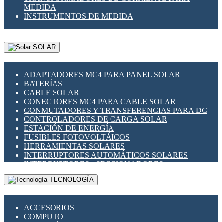
MEDIDA
INSTRUMENTOS DE MEDIDA
SOLAR
ADAPTADORES MC4 PARA PANEL SOLAR
BATERÍAS
CABLE SOLAR
CONECTORES MC4 PARA CABLE SOLAR
CONMUTADORES Y TRANSFERENCIAS PARA DC
CONTROLADORES DE CARGA SOLAR
ESTACIÓN DE ENERGÍA
FUSIBLES FOTOVOLTÁICOS
HERRAMIENTAS SOLARES
INTERRUPTORES AUTOMÁTICOS SOLARES
INTERRUPTORES - SECCIONADORES
FOTOVOLTÁICOS
TECNOLOGÍA
MONTAJE PANEL SOLAR
PORTA FUSIBLES Y SECCIONADORES
FOTOVOLTAICOS
ACCESORIOS
SUPRESOR DE TRANSIENTES SPDS PARA
COMPUTO
APLICACIONES FOTOVOLTAICAS