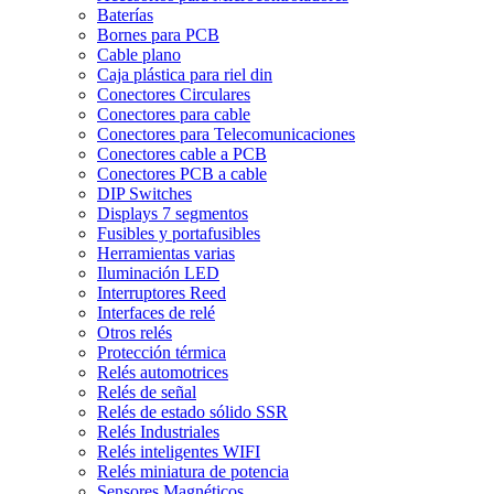
Baterías
Bornes para PCB
Cable plano
Caja plástica para riel din
Conectores Circulares
Conectores para cable
Conectores para Telecomunicaciones
Conectores cable a PCB
Conectores PCB a cable
DIP Switches
Displays 7 segmentos
Fusibles y portafusibles
Herramientas varias
Iluminación LED
Interruptores Reed
Interfaces de relé
Otros relés
Protección térmica
Relés automotrices
Relés de señal
Relés de estado sólido SSR
Relés Industriales
Relés inteligentes WIFI
Relés miniatura de potencia
Sensores Magnéticos