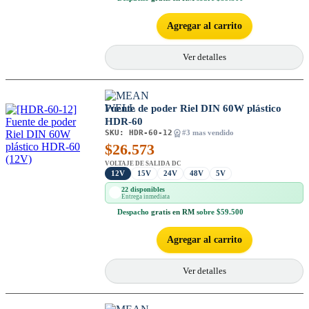
Agregar al carrito
Ver detalles
Fuente de poder Riel DIN 60W plástico
HDR-60
SKU:
HDR-60-12
#3 mas vendido
$
26.573
VOLTAJE DE SALIDA DC
12V
15V
24V
48V
5V
22 disponibles
Entrega inmediata
Despacho
gratis en RM
sobre $59.500
Agregar al carrito
Ver detalles