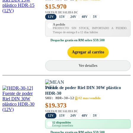
$
15.970
VOLTAJE DE SALIDA DC
12V
15V
24V
48V
5V
A pedido
PRODUCTO SIN STOCK, IMPORTADO A PEDIDO.
Tiempo de entrega 8 a 12 días hábiles
Despacho
gratis en RM
sobre $59.500
Agregar al carrito
Ver detalles
Fuente de poder Riel DIN 30W plástico
HDR-30
SKU:
HDR-30-12
#2 mas vendido
$
19.373
VOLTAJE DE SALIDA DC
12V
15V
24V
48V
5V
12 disponibles
Entrega inmediata
Despacho
gratis en RM
sobre $59.500