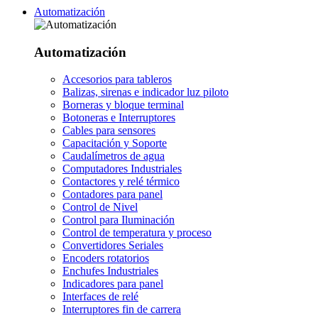
Automatización
Automatización
Accesorios para tableros
Balizas, sirenas e indicador luz piloto
Borneras y bloque terminal
Botoneras e Interruptores
Cables para sensores
Capacitación y Soporte
Caudalímetros de agua
Computadores Industriales
Contactores y relé térmico
Contadores para panel
Control de Nivel
Control para Iluminación
Control de temperatura y proceso
Convertidores Seriales
Encoders rotatorios
Enchufes Industriales
Indicadores para panel
Interfaces de relé
Interruptores fin de carrera