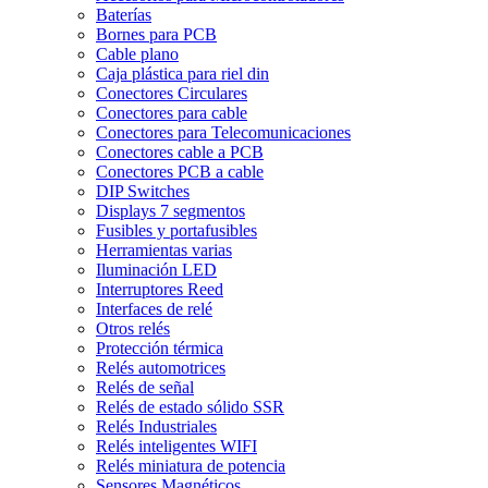
Baterías
Bornes para PCB
Cable plano
Caja plástica para riel din
Conectores Circulares
Conectores para cable
Conectores para Telecomunicaciones
Conectores cable a PCB
Conectores PCB a cable
DIP Switches
Displays 7 segmentos
Fusibles y portafusibles
Herramientas varias
Iluminación LED
Interruptores Reed
Interfaces de relé
Otros relés
Protección térmica
Relés automotrices
Relés de señal
Relés de estado sólido SSR
Relés Industriales
Relés inteligentes WIFI
Relés miniatura de potencia
Sensores Magnéticos