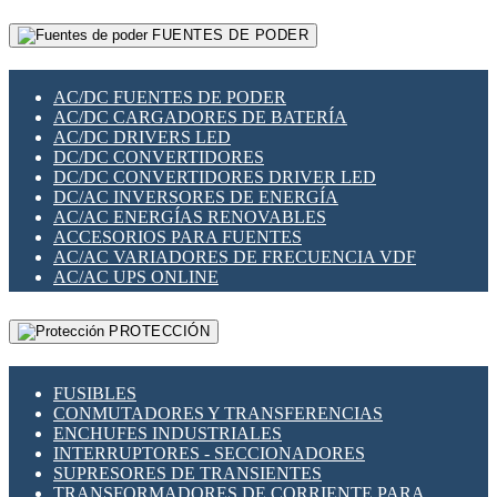
RELÉS INTELIGENTES WIFI
GATEWAY LORAWAN
RELÉS MINIATURA DE POTENCIA
FUENTES DE PODER
GESTIÓN DE REDES
SENSORES MAGNÉTICOS
INFRAESTRUCTURA ETHERCAT
SOPORTE PARA CIRCUITO IMPRESO
PERIFÉRICOS DE RED
SOQUETES PARA RELÉ
AC/DC FUENTES DE PODER
PLACAS MODULARES IOT
SWITCH Y MICROSWITCH
AC/DC CARGADORES DE BATERÍA
SWITCHES Y REDES WIFI
TARJETAS PI
AC/DC DRIVERS LED
SOLUCIONES IOT
UNIÓN Y DERIVACIÓN DE CABLE
DC/DC CONVERTIDORES
SOLUCIONES LORAWAN
DC/DC CONVERTIDORES DRIVER LED
SOLUCIONES RED CELULAR
DC/AC INVERSORES DE ENERGÍA
SEGURIDAD PARA REDES
AC/AC ENERGÍAS RENOVABLES
SWITCHES LAN
ACCESORIOS PARA FUENTES
TELEFONÍA IP (VOIP)
AC/AC VARIADORES DE FRECUENCIA VDF
VIGILANCIA IP (CCTV)
AC/AC UPS ONLINE
MESHTASTIC
PROTECCIÓN
FUSIBLES
CONMUTADORES Y TRANSFERENCIAS
ENCHUFES INDUSTRIALES
INTERRUPTORES - SECCIONADORES
SUPRESORES DE TRANSIENTES
TRANSFORMADORES DE CORRIENTE PARA