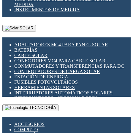
MEDIDA
INSTRUMENTOS DE MEDIDA
SOLAR
ADAPTADORES MC4 PARA PANEL SOLAR
BATERÍAS
CABLE SOLAR
CONECTORES MC4 PARA CABLE SOLAR
CONMUTADORES Y TRANSFERENCIAS PARA DC
CONTROLADORES DE CARGA SOLAR
ESTACIÓN DE ENERGÍA
FUSIBLES FOTOVOLTÁICOS
HERRAMIENTAS SOLARES
INTERRUPTORES AUTOMÁTICOS SOLARES
INTERRUPTORES - SECCIONADORES
FOTOVOLTÁICOS
TECNOLOGÍA
MONTAJE PANEL SOLAR
PORTA FUSIBLES Y SECCIONADORES
FOTOVOLTAICOS
ACCESORIOS
SUPRESOR DE TRANSIENTES SPDS PARA
COMPUTO
APLICACIONES FOTOVOLTAICAS