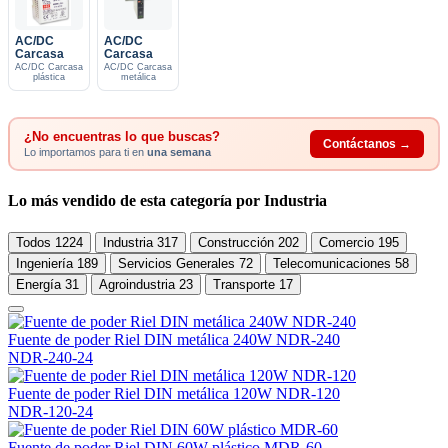
AC/DC
AC/DC
Carcasa
Carcasa
AC/DC Carcasa
AC/DC Carcasa
plástica
metálica
¿No encuentras lo que buscas?
Contáctanos →
Lo importamos para ti en
una semana
Lo más vendido de esta categoría por Industria
Todos
1224
Industria
317
Construcción
202
Comercio
195
Ingeniería
189
Servicios Generales
72
Telecomunicaciones
58
Energía
31
Agroindustria
23
Transporte
17
Fuente de poder Riel DIN metálica 240W NDR-240
NDR-240-24
Fuente de poder Riel DIN metálica 120W NDR-120
NDR-120-24
Fuente de poder Riel DIN 60W plástico MDR-60