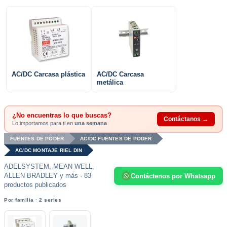
AC/DC Carcasa plástica
AC/DC Carcasa
metálica
¿No encuentras lo que buscas?
Contáctanos →
Lo importamos para ti en
una semana
FUENTES DE PODER
AC/DC FUENTES DE PODER
AC/DC MONTAJE RIEL DIN
ADELSYSTEM, MEAN WELL,
ALLEN BRADLEY y más · 83
Contáctenos por Whatsapp
productos publicados
Por familia · 2 series