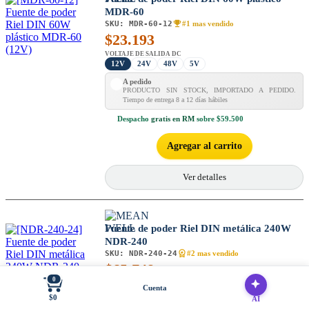
MDR-60
SKU:
MDR-60-12
#1 mas vendido
$
23.193
VOLTAJE DE SALIDA DC
12V
24V
48V
5V
A pedido
PRODUCTO SIN STOCK, IMPORTADO A PEDIDO.
Tiempo de entrega 8 a 12 días hábiles
Despacho
gratis en RM
sobre $59.500
Agregar al carrito
Ver detalles
Fuente de poder Riel DIN metálica 240W
NDR-240
SKU:
NDR-240-24
#2 mas vendido
$
65.748
0
VOLTAJE DE SALIDA DC
Cuenta
24V
48V
$0
AI