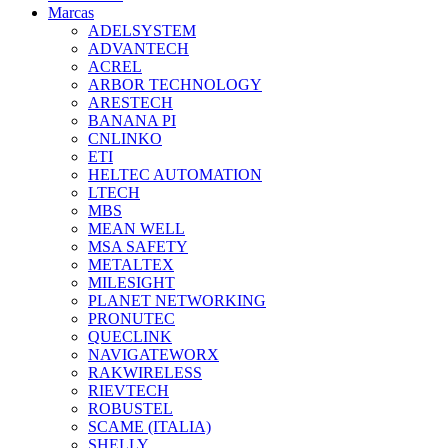
Marcas
ADELSYSTEM
ADVANTECH
ACREL
ARBOR TECHNOLOGY
ARESTECH
BANANA PI
CNLINKO
ETI
HELTEC AUTOMATION
LTECH
MBS
MEAN WELL
MSA SAFETY
METALTEX
MILESIGHT
PLANET NETWORKING
PRONUTEC
QUECLINK
NAVIGATEWORX
RAKWIRELESS
RIEVTECH
ROBUSTEL
SCAME (ITALIA)
SHELLY