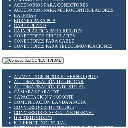
ENCHUFES INDUSTRIALES
ACCESORIOS PARA CONECTORES
INDICADORES PARA PANEL
ACCESORIOS PARA MICROCONTROLADORES
INTERFACES DE RELÉ
BATERÍAS
INTERRUPTORES FIN DE CARRERA
BORNES PARA PCB
LLAVES CONMUTADORAS
CABLE PLANO
MEDIDORES DE ENERGÍA Y TC'S DE CORRIENTE
CAJA PLÁSTICA PARA RIEL DIN
MOTORES PASO A PASO
CONECTORES CIRCULARES
PANTALLAS HMI
CONECTORES PARA CABLE
PLC -CONTROLADORES LÓGICO PROGRAMABLES
CONECTORES PARA TELECOMUNICACIONES
PROGRAMADORES DE HORARIO
CONECTORES CABLE A PCB
PROTECCIÓN ELÉCTRICA
CONECTORES PCB A CABLE
RELÉS DE PROTECCIÓN
CONECTIVIDAD
DIP SWITCHES
SENSORES CAPACITIVOS
DISPLAYS 7 SEGMENTOS
SENSORES DE POSICIÓN LINEAL
FUSIBLES Y PORTAFUSIBLES
SENSORES FOTOELÉCTRICOS
ALIMENTACIÓN POR ETHERNET (POE)
HERRAMIENTAS VARIAS
SENSORES INDUCTIVOS
AUTOMATIZACIÓN DEL HOGAR
ILUMINACIÓN LED
TEMPORIZADORES
AUTOMATIZACIÓN INDUSTRIAL
INTERRUPTORES REED
VARIACS
CÁMARAS PARA IOT
INTERFACES DE RELÉ
VARIADORES DE FRECUENCIA [VDF]
CAPACITACIÓN Y SOPORTE
OTROS RELÉS
SECCIONADORES - INTERRUPTORES
COMUNICACIÓN BANDA ANCHA
PROTECCIÓN TÉRMICA
MAQUINARIA
CONVERSORES DE MEDIOS
RELÉS AUTOMOTRICES
CONVERSORES SERIAL A ETHERNET
RELÉS DE SEÑAL
DISPOSITIVOS I/O
RELÉS DE ESTADO SÓLIDO SSR
ETHERNET INDUSTRIAL
RELÉS INDUSTRIALES
EXTENSOR ETHERNET SOBRE CABLE COBRE