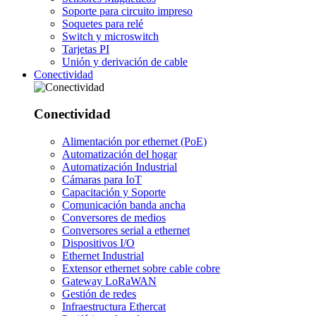
Soporte para circuito impreso
Soquetes para relé
Switch y microswitch
Tarjetas PI
Unión y derivación de cable
Conectividad
Conectividad
Alimentación por ethernet (PoE)
Automatización del hogar
Automatización Industrial
Cámaras para IoT
Capacitación y Soporte
Comunicación banda ancha
Conversores de medios
Conversores serial a ethernet
Dispositivos I/O
Ethernet Industrial
Extensor ethernet sobre cable cobre
Gateway LoRaWAN
Gestión de redes
Infraestructura Ethercat