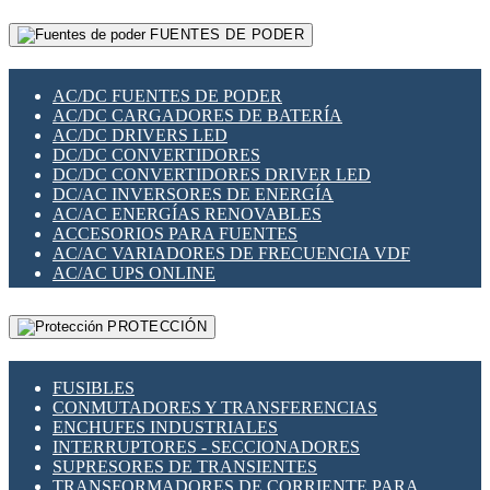
RELÉS INTELIGENTES WIFI
GATEWAY LORAWAN
RELÉS MINIATURA DE POTENCIA
FUENTES DE PODER
GESTIÓN DE REDES
SENSORES MAGNÉTICOS
INFRAESTRUCTURA ETHERCAT
SOPORTE PARA CIRCUITO IMPRESO
PERIFÉRICOS DE RED
SOQUETES PARA RELÉ
AC/DC FUENTES DE PODER
PLACAS MODULARES IOT
SWITCH Y MICROSWITCH
AC/DC CARGADORES DE BATERÍA
SWITCHES Y REDES WIFI
TARJETAS PI
AC/DC DRIVERS LED
SOLUCIONES IOT
UNIÓN Y DERIVACIÓN DE CABLE
DC/DC CONVERTIDORES
SOLUCIONES LORAWAN
DC/DC CONVERTIDORES DRIVER LED
SOLUCIONES RED CELULAR
DC/AC INVERSORES DE ENERGÍA
SEGURIDAD PARA REDES
AC/AC ENERGÍAS RENOVABLES
SWITCHES LAN
ACCESORIOS PARA FUENTES
TELEFONÍA IP (VOIP)
AC/AC VARIADORES DE FRECUENCIA VDF
VIGILANCIA IP (CCTV)
AC/AC UPS ONLINE
MESHTASTIC
PROTECCIÓN
FUSIBLES
CONMUTADORES Y TRANSFERENCIAS
ENCHUFES INDUSTRIALES
INTERRUPTORES - SECCIONADORES
SUPRESORES DE TRANSIENTES
TRANSFORMADORES DE CORRIENTE PARA