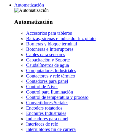
Automatización
Automatización
Accesorios para tableros
Balizas, sirenas e indicador luz piloto
Borneras y bloque terminal
Botoneras e Interruptores
Cables para sensores
Capacitación y Soporte
Caudalímetros de agua
Computadores Industriales
Contactores y relé térmico
Contadores para panel
Control de Nivel
Control para Iluminación
Control de temperatura y proceso
Convertidores Seriales
Encoders rotatorios
Enchufes Industriales
Indicadores para panel
Interfaces de relé
Interruptores fin de carrera