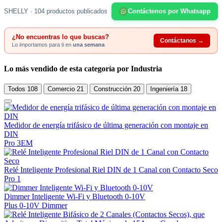
SHELLY · 104 productos publicados
Contáctenos por Whatsapp
¿No encuentras lo que buscas?
Contáctanos →
Lo importamos para ti en
una semana
Lo más vendido de esta categoría por Industria
Todos
108
Comercio
21
Construcción
20
Ingeniería
18
Medidor de energía trifásico de última generación con montaje en
DIN
Pro 3EM
Relé Inteligente Profesional Riel DIN de 1 Canal con Contacto Seco
Pro 1
Dimmer Inteligente Wi-Fi y Bluetooth 0-10V
Plus 0-10V Dimmer