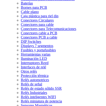
Baterías
Bornes para PCB
Cable plano
Caja plástica para riel din
Conectores Circulares
Conectores para cable
Conectores para Telecomunicaciones
Conectores cable a PCB
Conectores PCB a cable
DIP Switches
Displays 7 segmentos
Fusibles y portafusibles
Herramientas varias
Iluminación LED
Interruptores Reed
Interfaces de relé
Otros relés
Protección térmica
Relés automotrices
Relés de señal
Relés de estado sólido SSR
Relés Industriales
Relés inteligentes WIFI
Relés miniatura de potencia
Sensores Magnéticos