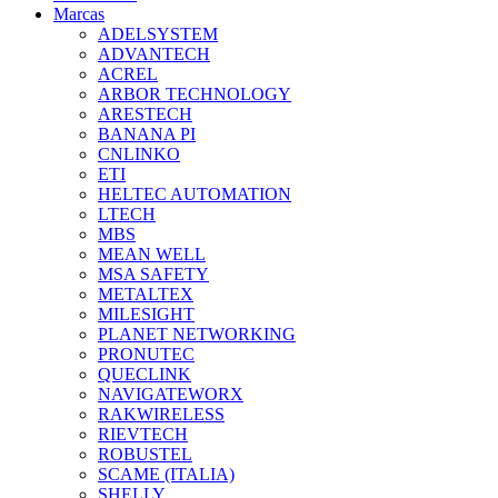
Marcas
ADELSYSTEM
ADVANTECH
ACREL
ARBOR TECHNOLOGY
ARESTECH
BANANA PI
CNLINKO
ETI
HELTEC AUTOMATION
LTECH
MBS
MEAN WELL
MSA SAFETY
METALTEX
MILESIGHT
PLANET NETWORKING
PRONUTEC
QUECLINK
NAVIGATEWORX
RAKWIRELESS
RIEVTECH
ROBUSTEL
SCAME (ITALIA)
SHELLY