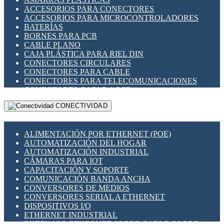
ENCHUFES INDUSTRIALES
ACCESORIOS PARA CONECTORES
INDICADORES PARA PANEL
ACCESORIOS PARA MICROCONTROLADORES
INTERFACES DE RELÉ
BATERÍAS
INTERRUPTORES FIN DE CARRERA
BORNES PARA PCB
LLAVES CONMUTADORAS
CABLE PLANO
MEDIDORES DE ENERGÍA Y TC'S DE CORRIENTE
CAJA PLÁSTICA PARA RIEL DIN
MOTORES PASO A PASO
CONECTORES CIRCULARES
PANTALLAS HMI
CONECTORES PARA CABLE
PLC -CONTROLADORES LÓGICO PROGRAMABLES
CONECTORES PARA TELECOMUNICACIONES
PROGRAMADORES DE HORARIO
CONECTORES CABLE A PCB
PROTECCIÓN ELÉCTRICA
CONECTORES PCB A CABLE
RELÉS DE PROTECCIÓN
CONECTIVIDAD
DIP SWITCHES
SENSORES CAPACITIVOS
DISPLAYS 7 SEGMENTOS
SENSORES DE POSICIÓN LINEAL
FUSIBLES Y PORTAFUSIBLES
SENSORES FOTOELÉCTRICOS
ALIMENTACIÓN POR ETHERNET (POE)
HERRAMIENTAS VARIAS
SENSORES INDUCTIVOS
AUTOMATIZACIÓN DEL HOGAR
ILUMINACIÓN LED
TEMPORIZADORES
AUTOMATIZACIÓN INDUSTRIAL
INTERRUPTORES REED
VARIACS
CÁMARAS PARA IOT
INTERFACES DE RELÉ
VARIADORES DE FRECUENCIA [VDF]
CAPACITACIÓN Y SOPORTE
OTROS RELÉS
SECCIONADORES - INTERRUPTORES
COMUNICACIÓN BANDA ANCHA
PROTECCIÓN TÉRMICA
MAQUINARIA
CONVERSORES DE MEDIOS
RELÉS AUTOMOTRICES
CONVERSORES SERIAL A ETHERNET
RELÉS DE SEÑAL
DISPOSITIVOS I/O
RELÉS DE ESTADO SÓLIDO SSR
ETHERNET INDUSTRIAL
RELÉS INDUSTRIALES
EXTENSOR ETHERNET SOBRE CABLE COBRE