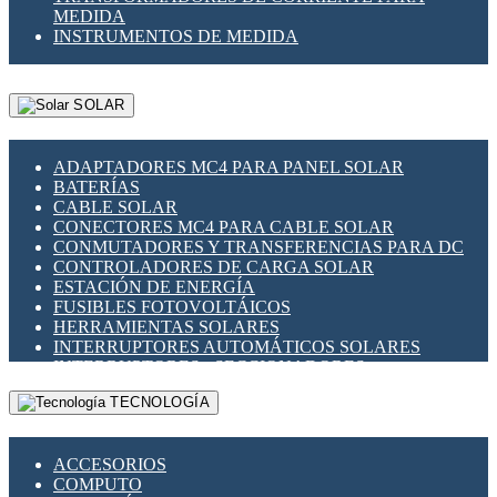
MEDIDA
INSTRUMENTOS DE MEDIDA
SOLAR
ADAPTADORES MC4 PARA PANEL SOLAR
BATERÍAS
CABLE SOLAR
CONECTORES MC4 PARA CABLE SOLAR
CONMUTADORES Y TRANSFERENCIAS PARA DC
CONTROLADORES DE CARGA SOLAR
ESTACIÓN DE ENERGÍA
FUSIBLES FOTOVOLTÁICOS
HERRAMIENTAS SOLARES
INTERRUPTORES AUTOMÁTICOS SOLARES
INTERRUPTORES - SECCIONADORES
FOTOVOLTÁICOS
TECNOLOGÍA
MONTAJE PANEL SOLAR
PORTA FUSIBLES Y SECCIONADORES
FOTOVOLTAICOS
ACCESORIOS
SUPRESOR DE TRANSIENTES SPDS PARA
COMPUTO
APLICACIONES FOTOVOLTAICAS