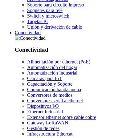
Soporte para circuito impreso
Soquetes para relé
Switch y microswitch
Tarjetas PI
Unión y derivación de cable
Conectividad
Conectividad
Alimentación por ethernet (PoE)
Automatización del hogar
Automatización Industrial
Cámaras para IoT
Capacitación y Soporte
Comunicación banda ancha
Conversores de medios
Conversores serial a ethernet
Dispositivos I/O
Ethernet Industrial
Extensor ethernet sobre cable cobre
Gateway LoRaWAN
Gestión de redes
Infraestructura Ethercat