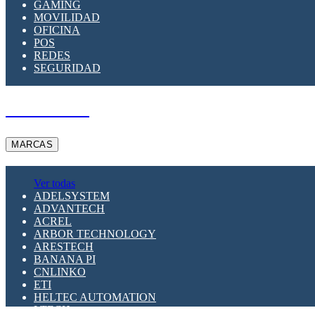
GAMING
MOVILIDAD
OFICINA
POS
REDES
SEGURIDAD
A PEDIDO
MARCAS
Ver todas
ADELSYSTEM
ADVANTECH
ACREL
ARBOR TECHNOLOGY
ARESTECH
BANANA PI
CNLINKO
ETI
HELTEC AUTOMATION
LTECH