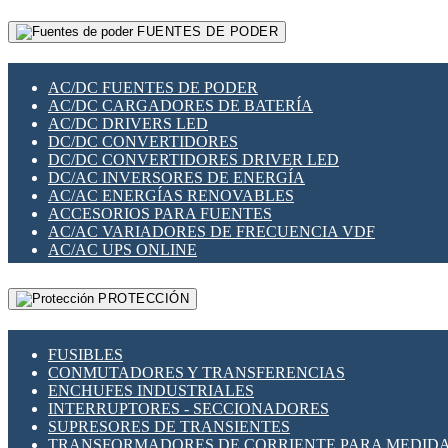
RELÉS INTELIGENTES WIFI
GATEWAY LORAWAN
RELÉS MINIATURA DE POTENCIA
FUENTES DE PODER
GESTIÓN DE REDES
SENSORES MAGNÉTICOS
INFRAESTRUCTURA ETHERCAT
SOPORTE PARA CIRCUITO IMPRESO
PERIFÉRICOS DE RED
SOQUETES PARA RELÉ
AC/DC FUENTES DE PODER
PLACAS MODULARES IOT
SWITCH Y MICROSWITCH
AC/DC CARGADORES DE BATERÍA
SWITCHES Y REDES WIFI
TARJETAS PI
AC/DC DRIVERS LED
SOLUCIONES IOT
UNIÓN Y DERIVACIÓN DE CABLE
DC/DC CONVERTIDORES
SOLUCIONES LORAWAN
DC/DC CONVERTIDORES DRIVER LED
SOLUCIONES RED CELULAR
DC/AC INVERSORES DE ENERGÍA
SEGURIDAD PARA REDES
AC/AC ENERGÍAS RENOVABLES
SWITCHES LAN
ACCESORIOS PARA FUENTES
TELEFONÍA IP (VOIP)
AC/AC VARIADORES DE FRECUENCIA VDF
VIGILANCIA IP (CCTV)
AC/AC UPS ONLINE
MESHTASTIC
PROTECCIÓN
FUSIBLES
CONMUTADORES Y TRANSFERENCIAS
ENCHUFES INDUSTRIALES
INTERRUPTORES - SECCIONADORES
SUPRESORES DE TRANSIENTES
TRANSFORMADORES DE CORRIENTE PARA MEDID