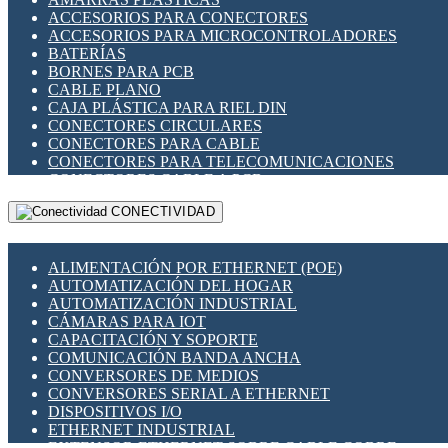
ENCHUFES INDUSTRIALES
ACCESORIOS PARA CONECTORES
INDICADORES PARA PANEL
ACCESORIOS PARA MICROCONTROLADORES
INTERFACES DE RELÉ
BATERÍAS
INTERRUPTORES FIN DE CARRERA
BORNES PARA PCB
LLAVES CONMUTADORAS
CABLE PLANO
MEDIDORES DE ENERGÍA Y TC'S DE CORRIENTE
CAJA PLÁSTICA PARA RIEL DIN
MOTORES PASO A PASO
CONECTORES CIRCULARES
PANTALLAS HMI
CONECTORES PARA CABLE
PLC -CONTROLADORES LÓGICO PROGRAMABLES
CONECTORES PARA TELECOMUNICACIONES
PROGRAMADORES DE HORARIO
CONECTORES CABLE A PCB
PROTECCIÓN ELÉCTRICA
CONECTORES PCB A CABLE
RELÉS DE PROTECCIÓN
CONECTIVIDAD
DIP SWITCHES
SENSORES CAPACITIVOS
DISPLAYS 7 SEGMENTOS
SENSORES DE POSICIÓN LINEAL
FUSIBLES Y PORTAFUSIBLES
SENSORES FOTOELÉCTRICOS
ALIMENTACIÓN POR ETHERNET (POE)
HERRAMIENTAS VARIAS
SENSORES INDUCTIVOS
AUTOMATIZACIÓN DEL HOGAR
ILUMINACIÓN LED
TEMPORIZADORES
AUTOMATIZACIÓN INDUSTRIAL
INTERRUPTORES REED
VARIACS
CÁMARAS PARA IOT
INTERFACES DE RELÉ
VARIADORES DE FRECUENCIA [VDF]
CAPACITACIÓN Y SOPORTE
OTROS RELÉS
SECCIONADORES - INTERRUPTORES
COMUNICACIÓN BANDA ANCHA
PROTECCIÓN TÉRMICA
MAQUINARIA
CONVERSORES DE MEDIOS
RELÉS AUTOMOTRICES
CONVERSORES SERIAL A ETHERNET
RELÉS DE SEÑAL
DISPOSITIVOS I/O
RELÉS DE ESTADO SÓLIDO SSR
ETHERNET INDUSTRIAL
RELÉS INDUSTRIALES
EXTENSOR ETHERNET SOBRE CABLE COBRE