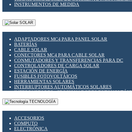
INSTRUMENTOS DE MEDIDA
SOLAR
ADAPTADORES MC4 PARA PANEL SOLAR
BATERÍAS
CABLE SOLAR
CONECTORES MC4 PARA CABLE SOLAR
CONMUTADORES Y TRANSFERENCIAS PARA DC
CONTROLADORES DE CARGA SOLAR
ESTACIÓN DE ENERGÍA
FUSIBLES FOTOVOLTÁICOS
HERRAMIENTAS SOLARES
INTERRUPTORES AUTOMÁTICOS SOLARES
INTERRUPTORES - SECCIONADORES FOTOVOLTÁI
MONTAJE PANEL SOLAR
TECNOLOGÍA
PORTA FUSIBLES Y SECCIONADORES FOTOVOLTAI
SUPRESOR DE TRANSIENTES SPDS PARA APLICACI
ACCESORIOS
COMPUTO
ELECTRÓNICA