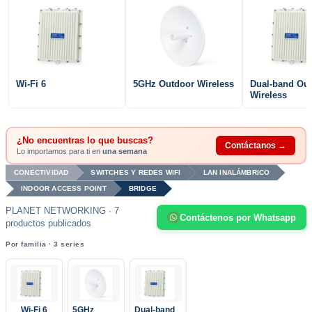
Wi-Fi 6
5GHz Outdoor Wireless
Dual-band Ou
Wireless
¿No encuentras lo que buscas?
Contáctanos →
Lo importamos para ti en
una semana
CONECTIVIDAD
SWITCHES Y REDES WIFI
LAN INALÁMBRICO
INDOOR ACCESS POINT
BRIDGE
PLANET NETWORKING · 7
Contáctenos por Whatsapp
productos publicados
Por familia · 3 series
Wi-Fi 6
5GHz
Dual-band