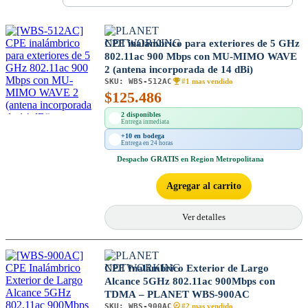
CPE inalámbrico para exteriores de 5 GHz
802.11ac 900 Mbps con MU-MIMO WAVE
2 (antena incorporada de 14 dBi)
SKU:
WBS-512AC
#1 mas vendido
$
125.486
2 disponibles
Entrega inmediata
+10 en bodega
Entrega en 24 horas
Despacho
GRATIS
en Region Metropolitana
Agregar al carrito
Ver detalles
CPE Inalámbrico Exterior de Largo
Alcance 5GHz 802.11ac 900Mbps con
TDMA – PLANET WBS-900AC
SKU:
WBS-900AC
#2 mas vendido