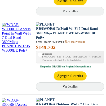
Agregar al carrito
Ver detalles
Access Point In-Wall Wi-Fi 7 Dual Band
3600Mbps PLANET WDAP-W3600BE
PoE+
SKU:
WDAP-W3600BE
#4 mas vendido
$
149.702
A pedido
PRODUCTO SIN STOCK, IMPORTADO A PEDIDO.
Tiempo de entrega de 8 a 12 días hábiles.
Despacho
GRATIS
en Region Metropolitana
Agregar al carrito
Ver detalles
Access Point Outdoor Wi-Fi 7 Dual Band