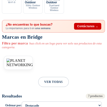
Outdoor
Outdoor
Wi-Fi 6
5GHz Outdoor
Dual-band
Wireless
Outdoor
Wireless
¿No encuentras lo que buscas?
Contáctanos →
Lo importamos para ti en
una semana
Marcas en Bridge
Filtra por marca
haz click en un logo para ver solo sus productos de esta
categoria.
VER TODAS
Resultados
7 productos
Ordenar por: