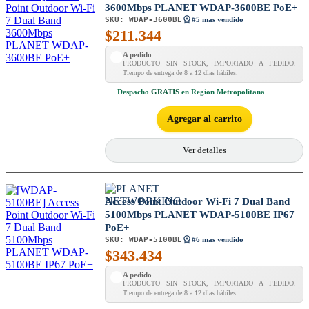
3600Mbps PLANET WDAP-3600BE PoE+
SKU:
WDAP-3600BE
#5 mas vendido
$
211.344
A pedido
PRODUCTO SIN STOCK, IMPORTADO A PEDIDO.
Tiempo de entrega de 8 a 12 días hábiles.
Despacho
GRATIS
en Region Metropolitana
Agregar al carrito
Ver detalles
Access Point Outdoor Wi-Fi 7 Dual Band
5100Mbps PLANET WDAP-5100BE IP67
PoE+
SKU:
WDAP-5100BE
#6 mas vendido
$
343.434
A pedido
PRODUCTO SIN STOCK, IMPORTADO A PEDIDO.
Tiempo de entrega de 8 a 12 días hábiles.