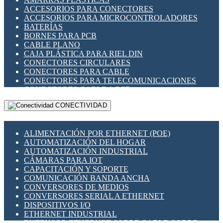
ENCHUFES INDUSTRIALES
ACCESORIOS PARA CONECTORES
INDICADORES PARA PANEL
ACCESORIOS PARA MICROCONTROLADORES
INTERFACES DE RELÉ
BATERÍAS
INTERRUPTORES FIN DE CARRERA
BORNES PARA PCB
LLAVES CONMUTADORAS
CABLE PLANO
MEDIDORES DE ENERGÍA Y TC'S DE CORRIENTE
CAJA PLÁSTICA PARA RIEL DIN
MOTORES PASO A PASO
CONECTORES CIRCULARES
PANTALLAS HMI
CONECTORES PARA CABLE
PLC -CONTROLADORES LÓGICO PROGRAMABLES
CONECTORES PARA TELECOMUNICACIONES
PROGRAMADORES DE HORARIO
CONECTORES CABLE A PCB
PROTECCIÓN ELÉCTRICA
CONECTORES PCB A CABLE
RELÉS DE PROTECCIÓN
CONECTIVIDAD
DIP SWITCHES
SENSORES CAPACITIVOS
DISPLAYS 7 SEGMENTOS
SENSORES DE POSICIÓN LINEAL
FUSIBLES Y PORTAFUSIBLES
SENSORES FOTOELÉCTRICOS
ALIMENTACIÓN POR ETHERNET (POE)
HERRAMIENTAS VARIAS
SENSORES INDUCTIVOS
AUTOMATIZACIÓN DEL HOGAR
ILUMINACIÓN LED
TEMPORIZADORES
AUTOMATIZACIÓN INDUSTRIAL
INTERRUPTORES REED
VARIACS
CÁMARAS PARA IOT
INTERFACES DE RELÉ
VARIADORES DE FRECUENCIA [VDF]
CAPACITACIÓN Y SOPORTE
OTROS RELÉS
SECCIONADORES - INTERRUPTORES
COMUNICACIÓN BANDA ANCHA
PROTECCIÓN TÉRMICA
MAQUINARIA
CONVERSORES DE MEDIOS
RELÉS AUTOMOTRICES
CONVERSORES SERIAL A ETHERNET
RELÉS DE SEÑAL
DISPOSITIVOS I/O
RELÉS DE ESTADO SÓLIDO SSR
ETHERNET INDUSTRIAL
RELÉS INDUSTRIALES
EXTENSOR ETHERNET SOBRE CABLE COBRE