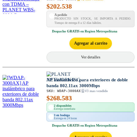
$
202.538
A pedido
PRODUCTO SIN STOCK, SE IMPORTA A PEDIDO.
Tiempo de entrega 8 a 12 días hábiles.
Despacho
GRATIS
en Region Metropolitana
Agregar al carrito
Ver detalles
AP inalámbrico para exteriores de doble
banda 802.11ax 3000Mbps
SKU:
WDAP-3000AX
#3 mas vendido
$
268.583
2 disponibles
Entrega inmediata
3 en bodega
Entrega en 24 horas
Despacho
GRATIS
en Region Metropolitana