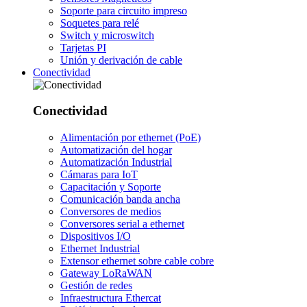
Soporte para circuito impreso
Soquetes para relé
Switch y microswitch
Tarjetas PI
Unión y derivación de cable
Conectividad
Conectividad
Alimentación por ethernet (PoE)
Automatización del hogar
Automatización Industrial
Cámaras para IoT
Capacitación y Soporte
Comunicación banda ancha
Conversores de medios
Conversores serial a ethernet
Dispositivos I/O
Ethernet Industrial
Extensor ethernet sobre cable cobre
Gateway LoRaWAN
Gestión de redes
Infraestructura Ethercat