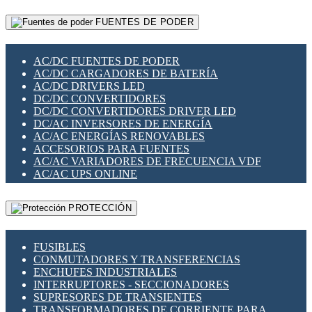
RELÉS INTELIGENTES WIFI
GATEWAY LORAWAN
RELÉS MINIATURA DE POTENCIA
FUENTES DE PODER
GESTIÓN DE REDES
SENSORES MAGNÉTICOS
INFRAESTRUCTURA ETHERCAT
SOPORTE PARA CIRCUITO IMPRESO
PERIFÉRICOS DE RED
SOQUETES PARA RELÉ
AC/DC FUENTES DE PODER
PLACAS MODULARES IOT
SWITCH Y MICROSWITCH
AC/DC CARGADORES DE BATERÍA
SWITCHES Y REDES WIFI
TARJETAS PI
AC/DC DRIVERS LED
SOLUCIONES IOT
UNIÓN Y DERIVACIÓN DE CABLE
DC/DC CONVERTIDORES
SOLUCIONES LORAWAN
DC/DC CONVERTIDORES DRIVER LED
SOLUCIONES RED CELULAR
DC/AC INVERSORES DE ENERGÍA
SEGURIDAD PARA REDES
AC/AC ENERGÍAS RENOVABLES
SWITCHES LAN
ACCESORIOS PARA FUENTES
TELEFONÍA IP (VOIP)
AC/AC VARIADORES DE FRECUENCIA VDF
VIGILANCIA IP (CCTV)
AC/AC UPS ONLINE
MESHTASTIC
PROTECCIÓN
FUSIBLES
CONMUTADORES Y TRANSFERENCIAS
ENCHUFES INDUSTRIALES
INTERRUPTORES - SECCIONADORES
SUPRESORES DE TRANSIENTES
TRANSFORMADORES DE CORRIENTE PARA