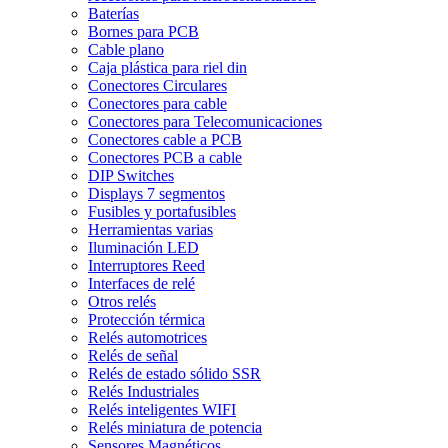
Baterías
Bornes para PCB
Cable plano
Caja plástica para riel din
Conectores Circulares
Conectores para cable
Conectores para Telecomunicaciones
Conectores cable a PCB
Conectores PCB a cable
DIP Switches
Displays 7 segmentos
Fusibles y portafusibles
Herramientas varias
Iluminación LED
Interruptores Reed
Interfaces de relé
Otros relés
Protección térmica
Relés automotrices
Relés de señal
Relés de estado sólido SSR
Relés Industriales
Relés inteligentes WIFI
Relés miniatura de potencia
Sensores Magnéticos