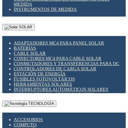
MEDIDA
INSTRUMENTOS DE MEDIDA
SOLAR
ADAPTADORES MC4 PARA PANEL SOLAR
BATERÍAS
CABLE SOLAR
CONECTORES MC4 PARA CABLE SOLAR
CONMUTADORES Y TRANSFERENCIAS PARA DC
CONTROLADORES DE CARGA SOLAR
ESTACIÓN DE ENERGÍA
FUSIBLES FOTOVOLTÁICOS
HERRAMIENTAS SOLARES
INTERRUPTORES AUTOMÁTICOS SOLARES
INTERRUPTORES - SECCIONADORES
FOTOVOLTÁICOS
TECNOLOGÍA
MONTAJE PANEL SOLAR
PORTA FUSIBLES Y SECCIONADORES
FOTOVOLTAICOS
ACCESORIOS
SUPRESOR DE TRANSIENTES SPDS PARA
COMPUTO
APLICACIONES FOTOVOLTAICAS