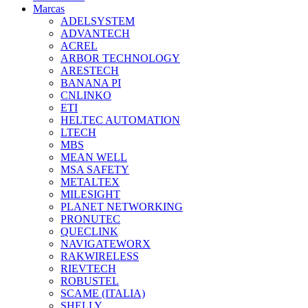
Marcas
ADELSYSTEM
ADVANTECH
ACREL
ARBOR TECHNOLOGY
ARESTECH
BANANA PI
CNLINKO
ETI
HELTEC AUTOMATION
LTECH
MBS
MEAN WELL
MSA SAFETY
METALTEX
MILESIGHT
PLANET NETWORKING
PRONUTEC
QUECLINK
NAVIGATEWORX
RAKWIRELESS
RIEVTECH
ROBUSTEL
SCAME (ITALIA)
SHELLY