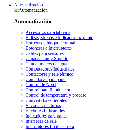
Automatización
Automatización
Accesorios para tableros
Balizas, sirenas e indicador luz piloto
Borneras y bloque terminal
Botoneras e Interruptores
Cables para sensores
Capacitación y Soporte
Caudalímetros de agua
Computadores Industriales
Contactores y relé térmico
Contadores para panel
Control de Nivel
Control para Iluminación
Control de temperatura y proceso
Convertidores Seriales
Encoders rotatorios
Enchufes Industriales
Indicadores para panel
Interfaces de relé
Interruptores fin de carrera