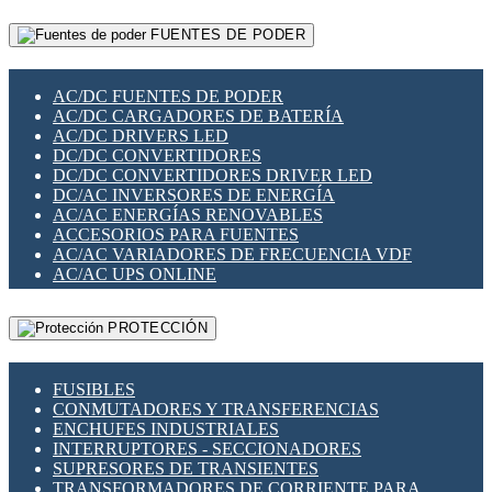
RELÉS INTELIGENTES WIFI
GATEWAY LORAWAN
RELÉS MINIATURA DE POTENCIA
FUENTES DE PODER
GESTIÓN DE REDES
SENSORES MAGNÉTICOS
INFRAESTRUCTURA ETHERCAT
SOPORTE PARA CIRCUITO IMPRESO
PERIFÉRICOS DE RED
SOQUETES PARA RELÉ
AC/DC FUENTES DE PODER
PLACAS MODULARES IOT
SWITCH Y MICROSWITCH
AC/DC CARGADORES DE BATERÍA
SWITCHES Y REDES WIFI
TARJETAS PI
AC/DC DRIVERS LED
SOLUCIONES IOT
UNIÓN Y DERIVACIÓN DE CABLE
DC/DC CONVERTIDORES
SOLUCIONES LORAWAN
DC/DC CONVERTIDORES DRIVER LED
SOLUCIONES RED CELULAR
DC/AC INVERSORES DE ENERGÍA
SEGURIDAD PARA REDES
AC/AC ENERGÍAS RENOVABLES
SWITCHES LAN
ACCESORIOS PARA FUENTES
TELEFONÍA IP (VOIP)
AC/AC VARIADORES DE FRECUENCIA VDF
VIGILANCIA IP (CCTV)
AC/AC UPS ONLINE
MESHTASTIC
PROTECCIÓN
FUSIBLES
CONMUTADORES Y TRANSFERENCIAS
ENCHUFES INDUSTRIALES
INTERRUPTORES - SECCIONADORES
SUPRESORES DE TRANSIENTES
TRANSFORMADORES DE CORRIENTE PARA