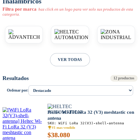
Inalámbricos
Filtra por marca
haz click en un logo para ver solo sus productos de esta
categoria.
VER TODAS
Resultados
12 productos
Ordenar por:
Heltec Wi-Fi LoRa 32 (V3) meshtastic con
antena
SKU:
WiFi LoRa 32(V3)-shell-antenna
#1 mas vendido
$
38.080