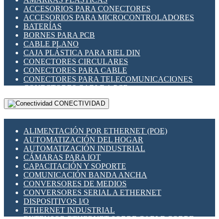
ENCHUFES INDUSTRIALES
ACCESORIOS PARA CONECTORES
INDICADORES PARA PANEL
ACCESORIOS PARA MICROCONTROLADORES
INTERFACES DE RELÉ
BATERÍAS
INTERRUPTORES FIN DE CARRERA
BORNES PARA PCB
LLAVES CONMUTADORAS
CABLE PLANO
MEDIDORES DE ENERGÍA Y TC'S DE CORRIENTE
CAJA PLÁSTICA PARA RIEL DIN
MOTORES PASO A PASO
CONECTORES CIRCULARES
PANTALLAS HMI
CONECTORES PARA CABLE
PLC -CONTROLADORES LÓGICO PROGRAMABLES
CONECTORES PARA TELECOMUNICACIONES
PROGRAMADORES DE HORARIO
CONECTORES CABLE A PCB
PROTECCIÓN ELÉCTRICA
CONECTORES PCB A CABLE
RELÉS DE PROTECCIÓN
CONECTIVIDAD
DIP SWITCHES
SENSORES CAPACITIVOS
DISPLAYS 7 SEGMENTOS
SENSORES DE POSICIÓN LINEAL
FUSIBLES Y PORTAFUSIBLES
SENSORES FOTOELÉCTRICOS
ALIMENTACIÓN POR ETHERNET (POE)
HERRAMIENTAS VARIAS
SENSORES INDUCTIVOS
AUTOMATIZACIÓN DEL HOGAR
ILUMINACIÓN LED
TEMPORIZADORES
AUTOMATIZACIÓN INDUSTRIAL
INTERRUPTORES REED
VARIACS
CÁMARAS PARA IOT
INTERFACES DE RELÉ
VARIADORES DE FRECUENCIA [VDF]
CAPACITACIÓN Y SOPORTE
OTROS RELÉS
SECCIONADORES - INTERRUPTORES
COMUNICACIÓN BANDA ANCHA
PROTECCIÓN TÉRMICA
MAQUINARIA
CONVERSORES DE MEDIOS
RELÉS AUTOMOTRICES
CONVERSORES SERIAL A ETHERNET
RELÉS DE SEÑAL
DISPOSITIVOS I/O
RELÉS DE ESTADO SÓLIDO SSR
ETHERNET INDUSTRIAL
RELÉS INDUSTRIALES
EXTENSOR ETHERNET SOBRE CABLE COBRE