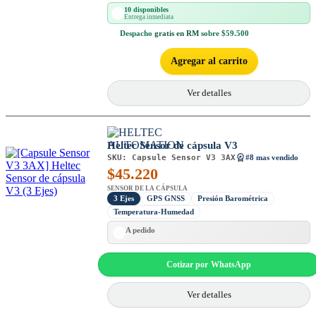
10 disponibles
Entrega inmediata
Despacho
gratis en RM
sobre $59.500
Agregar al carrito
Ver detalles
Heltec Sensor de cápsula V3
SKU:
Capsule Sensor V3 3AX
#8 mas vendido
$
45.220
SENSOR DE LA CÁPSULA
3 Ejes
GPS GNSS
Presión Barométrica
Temperatura-Humedad
A pedido
Cotizar por WhatsApp
Ver detalles