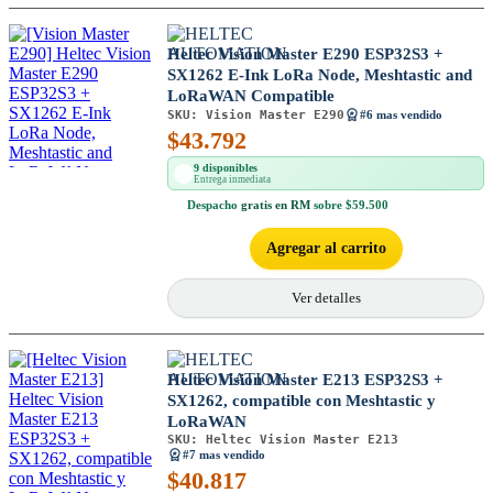
Heltec Vision Master E290 ESP32S3 +
SX1262 E-Ink LoRa Node, Meshtastic and
LoRaWAN Compatible
SKU:
Vision Master E290
#6 mas vendido
$
43.792
9 disponibles
Entrega inmediata
Despacho
gratis en RM
sobre $59.500
Agregar al carrito
Ver detalles
Heltec Vision Master E213 ESP32S3 +
SX1262, compatible con Meshtastic y
LoRaWAN
SKU:
Heltec Vision Master E213
#7 mas vendido
$
40.817