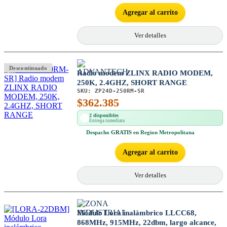
Agregar al carrito
Ver detalles
Descontinuado
Radio modem ZLINX RADIO MODEM,
250K, 2.4GHZ, SHORT RANGE
SKU:
ZP24D-250RM-SR
$
362.385
2 disponibles
Entrega inmediata
Despacho
GRATIS
en Region Metropolitana
Agregar al carrito
Ver detalles
Módulo Lora inalámbrico LLCC68,
868MHz, 915MHz, 22dbm, largo alcance,