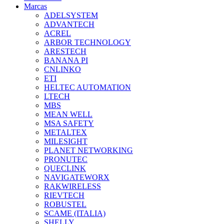
Marcas
ADELSYSTEM
ADVANTECH
ACREL
ARBOR TECHNOLOGY
ARESTECH
BANANA PI
CNLINKO
ETI
HELTEC AUTOMATION
LTECH
MBS
MEAN WELL
MSA SAFETY
METALTEX
MILESIGHT
PLANET NETWORKING
PRONUTEC
QUECLINK
NAVIGATEWORX
RAKWIRELESS
RIEVTECH
ROBUSTEL
SCAME (ITALIA)
SHELLY