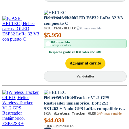
Heltec carcasa OLED ESP32 LoRa 32 V3
con puerto C
SKU:
CASE-HELTEC
#3 mas vendido
$
5.950
108 disponibles
Entrega inmediata
Despacho
gratis en RM
sobre $59.500
Agregar al carrito
Ver detalles
Heltec Wireless Tracker V1.2 GPS
Rastreador inalámbrico, ESP32S3 +
SX1262 + Nodo GPS LoRa, compatible con
SKU:
Wireless Tracker OLED
Meshtastic y LoRaWAN
#4 mas vendido
$
44.030
STICK CON PANTALLA