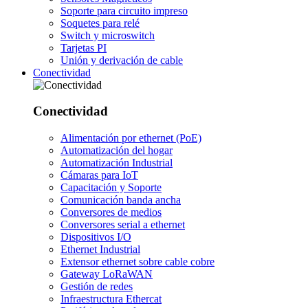
Soporte para circuito impreso
Soquetes para relé
Switch y microswitch
Tarjetas PI
Unión y derivación de cable
Conectividad
Conectividad
Alimentación por ethernet (PoE)
Automatización del hogar
Automatización Industrial
Cámaras para IoT
Capacitación y Soporte
Comunicación banda ancha
Conversores de medios
Conversores serial a ethernet
Dispositivos I/O
Ethernet Industrial
Extensor ethernet sobre cable cobre
Gateway LoRaWAN
Gestión de redes
Infraestructura Ethercat