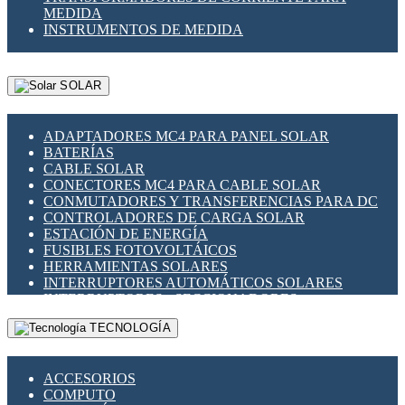
MEDIDA
INSTRUMENTOS DE MEDIDA
SOLAR
ADAPTADORES MC4 PARA PANEL SOLAR
BATERÍAS
CABLE SOLAR
CONECTORES MC4 PARA CABLE SOLAR
CONMUTADORES Y TRANSFERENCIAS PARA DC
CONTROLADORES DE CARGA SOLAR
ESTACIÓN DE ENERGÍA
FUSIBLES FOTOVOLTÁICOS
HERRAMIENTAS SOLARES
INTERRUPTORES AUTOMÁTICOS SOLARES
INTERRUPTORES - SECCIONADORES
FOTOVOLTÁICOS
TECNOLOGÍA
MONTAJE PANEL SOLAR
PORTA FUSIBLES Y SECCIONADORES
FOTOVOLTAICOS
ACCESORIOS
SUPRESOR DE TRANSIENTES SPDS PARA
COMPUTO
APLICACIONES FOTOVOLTAICAS