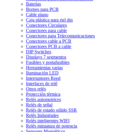
Baterías
Bornes para PCB
Cable plano
Caja plástica para riel din
Conectores Circulares
Conectores para cable
Conectores para Telecomunicaciones
Conectores cable a PCB
Conectores PCB a cable
DIP Switches
Displays 7 segmentos
Fusibles y portafusibles
Herramientas varias
Iluminación LED
Interruptores Reed
Interfaces de relé
Otros relés
Protección térmica
Relés automotrices
Relés de señal
Relés de estado sólido SSR
Relés Industriales
Relés inteligentes WIFI
Relés miniatura de potencia
Sensores Magnéticos