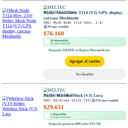
Heltec Mesh Node T114 (V2) GPS, display,
carcasa Meshtastic
SKU:
Mesh Node T114 (Rev. 2.0)
#9 mas vendido
$
76.160
20 disponibles
Entrega inmediata
Despacho
GRATIS
en Region Metropolitana
Agregar al carrito
Ver detalles
Heltec Wireless Stick (V3) Lora
SKU:
Wireless Stick (V3)
#10 mas vendido
$
29.631
5 disponibles
Entrega inmediata
Despacho
gratis en RM
sobre $59.500