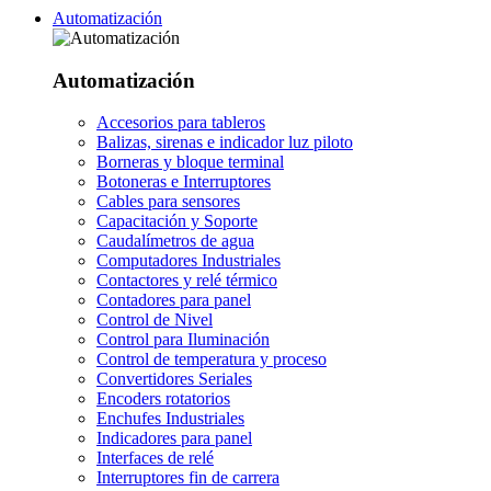
Automatización
Automatización
Accesorios para tableros
Balizas, sirenas e indicador luz piloto
Borneras y bloque terminal
Botoneras e Interruptores
Cables para sensores
Capacitación y Soporte
Caudalímetros de agua
Computadores Industriales
Contactores y relé térmico
Contadores para panel
Control de Nivel
Control para Iluminación
Control de temperatura y proceso
Convertidores Seriales
Encoders rotatorios
Enchufes Industriales
Indicadores para panel
Interfaces de relé
Interruptores fin de carrera