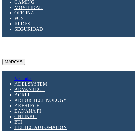
GAMING
MOVILIDAD
OFICINA
POS
REDES
SEGURIDAD
A PEDIDO
MARCAS
Ver todas
ADELSYSTEM
ADVANTECH
ACREL
ARBOR TECHNOLOGY
ARESTECH
BANANA PI
CNLINKO
ETI
HELTEC AUTOMATION
LTECH