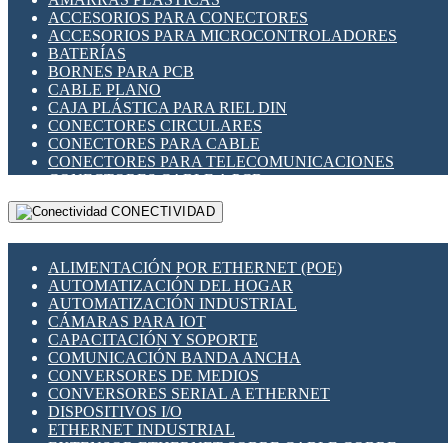
ENCHUFES INDUSTRIALES
ACCESORIOS PARA CONECTORES
INDICADORES PARA PANEL
ACCESORIOS PARA MICROCONTROLADORES
INTERFACES DE RELÉ
BATERÍAS
INTERRUPTORES FIN DE CARRERA
BORNES PARA PCB
LLAVES CONMUTADORAS
CABLE PLANO
MEDIDORES DE ENERGÍA Y TC'S DE CORRIENTE
CAJA PLÁSTICA PARA RIEL DIN
MOTORES PASO A PASO
CONECTORES CIRCULARES
PANTALLAS HMI
CONECTORES PARA CABLE
PLC -CONTROLADORES LÓGICO PROGRAMABLES
CONECTORES PARA TELECOMUNICACIONES
PROGRAMADORES DE HORARIO
CONECTORES CABLE A PCB
PROTECCIÓN ELÉCTRICA
CONECTORES PCB A CABLE
RELÉS DE PROTECCIÓN
CONECTIVIDAD
DIP SWITCHES
SENSORES CAPACITIVOS
DISPLAYS 7 SEGMENTOS
SENSORES DE POSICIÓN LINEAL
FUSIBLES Y PORTAFUSIBLES
SENSORES FOTOELÉCTRICOS
ALIMENTACIÓN POR ETHERNET (POE)
HERRAMIENTAS VARIAS
SENSORES INDUCTIVOS
AUTOMATIZACIÓN DEL HOGAR
ILUMINACIÓN LED
TEMPORIZADORES
AUTOMATIZACIÓN INDUSTRIAL
INTERRUPTORES REED
VARIACS
CÁMARAS PARA IOT
INTERFACES DE RELÉ
VARIADORES DE FRECUENCIA [VDF]
CAPACITACIÓN Y SOPORTE
OTROS RELÉS
SECCIONADORES - INTERRUPTORES
COMUNICACIÓN BANDA ANCHA
PROTECCIÓN TÉRMICA
MAQUINARIA
CONVERSORES DE MEDIOS
RELÉS AUTOMOTRICES
CONVERSORES SERIAL A ETHERNET
RELÉS DE SEÑAL
DISPOSITIVOS I/O
RELÉS DE ESTADO SÓLIDO SSR
ETHERNET INDUSTRIAL
RELÉS INDUSTRIALES
EXTENSOR ETHERNET SOBRE CABLE COBRE