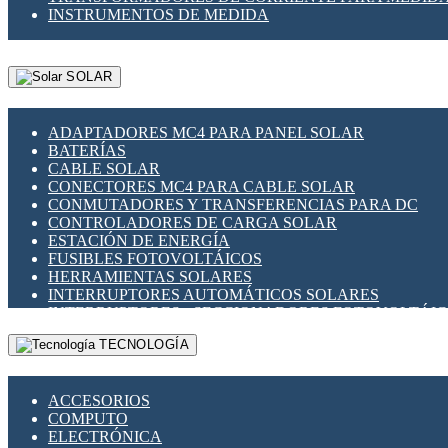
INSTRUMENTOS DE MEDIDA
SOLAR
ADAPTADORES MC4 PARA PANEL SOLAR
BATERÍAS
CABLE SOLAR
CONECTORES MC4 PARA CABLE SOLAR
CONMUTADORES Y TRANSFERENCIAS PARA DC
CONTROLADORES DE CARGA SOLAR
ESTACIÓN DE ENERGÍA
FUSIBLES FOTOVOLTÁICOS
HERRAMIENTAS SOLARES
INTERRUPTORES AUTOMÁTICOS SOLARES
INTERRUPTORES - SECCIONADORES FOTOVOLTÁI
MONTAJE PANEL SOLAR
TECNOLOGÍA
PORTA FUSIBLES Y SECCIONADORES FOTOVOLTAI
SUPRESOR DE TRANSIENTES SPDS PARA APLICACI
ACCESORIOS
COMPUTO
ELECTRÓNICA