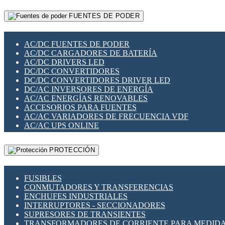
RELÉS INTELIGENTES WIFI
GATEWAY LORAWAN
RELÉS MINIATURA DE POTENCIA
FUENTES DE PODER
GESTIÓN DE REDES
SENSORES MAGNÉTICOS
INFRAESTRUCTURA ETHERCAT
SOPORTE PARA CIRCUITO IMPRESO
PERIFÉRICOS DE RED
SOQUETES PARA RELÉ
AC/DC FUENTES DE PODER
PLACAS MODULARES IOT
SWITCH Y MICROSWITCH
AC/DC CARGADORES DE BATERÍA
SWITCHES Y REDES WIFI
TARJETAS PI
AC/DC DRIVERS LED
SOLUCIONES IOT
UNIÓN Y DERIVACIÓN DE CABLE
DC/DC CONVERTIDORES
SOLUCIONES LORAWAN
DC/DC CONVERTIDORES DRIVER LED
SOLUCIONES RED CELULAR
DC/AC INVERSORES DE ENERGÍA
SEGURIDAD PARA REDES
AC/AC ENERGÍAS RENOVABLES
SWITCHES LAN
ACCESORIOS PARA FUENTES
TELEFONÍA IP (VOIP)
AC/AC VARIADORES DE FRECUENCIA VDF
VIGILANCIA IP (CCTV)
AC/AC UPS ONLINE
MESHTASTIC
PROTECCIÓN
FUSIBLES
CONMUTADORES Y TRANSFERENCIAS
ENCHUFES INDUSTRIALES
INTERRUPTORES - SECCIONADORES
SUPRESORES DE TRANSIENTES
TRANSFORMADORES DE CORRIENTE PARA MEDID