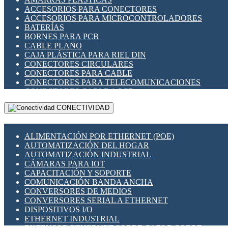
ENCHUFES INDUSTRIALES
ACCESORIOS PARA CONECTORES
INDICADORES PARA PANEL
ACCESORIOS PARA MICROCONTROLADORES
INTERFACES DE RELÉ
BATERÍAS
INTERRUPTORES FIN DE CARRERA
BORNES PARA PCB
LLAVES CONMUTADORAS
CABLE PLANO
MEDIDORES DE ENERGÍA Y TC'S DE CORRIENTE
CAJA PLÁSTICA PARA RIEL DIN
MOTORES PASO A PASO
CONECTORES CIRCULARES
PANTALLAS HMI
CONECTORES PARA CABLE
PLC -CONTROLADORES LÓGICO PROGRAMABLES
CONECTORES PARA TELECOMUNICACIONES
PROGRAMADORES DE HORARIO
CONECTORES CABLE A PCB
PROTECCIÓN ELÉCTRICA
CONECTORES PCB A CABLE
RELÉS DE PROTECCIÓN
CONECTIVIDAD
DIP SWITCHES
SENSORES CAPACITIVOS
DISPLAYS 7 SEGMENTOS
SENSORES DE POSICIÓN LINEAL
FUSIBLES Y PORTAFUSIBLES
SENSORES FOTOELÉCTRICOS
ALIMENTACIÓN POR ETHERNET (POE)
HERRAMIENTAS VARIAS
SENSORES INDUCTIVOS
AUTOMATIZACIÓN DEL HOGAR
ILUMINACIÓN LED
TEMPORIZADORES
AUTOMATIZACIÓN INDUSTRIAL
INTERRUPTORES REED
VARIACS
CÁMARAS PARA IOT
INTERFACES DE RELÉ
VARIADORES DE FRECUENCIA [VDF]
CAPACITACIÓN Y SOPORTE
OTROS RELÉS
SECCIONADORES - INTERRUPTORES
COMUNICACIÓN BANDA ANCHA
PROTECCIÓN TÉRMICA
MAQUINARIA
CONVERSORES DE MEDIOS
RELÉS AUTOMOTRICES
CONVERSORES SERIAL A ETHERNET
RELÉS DE SEÑAL
DISPOSITIVOS I/O
RELÉS DE ESTADO SÓLIDO SSR
ETHERNET INDUSTRIAL
RELÉS INDUSTRIALES
EXTENSOR ETHERNET SOBRE CABLE COBRE