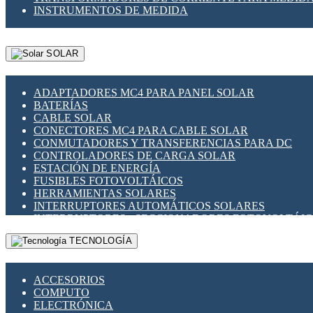
INSTRUMENTOS DE MEDIDA
SOLAR
ADAPTADORES MC4 PARA PANEL SOLAR
BATERÍAS
CABLE SOLAR
CONECTORES MC4 PARA CABLE SOLAR
CONMUTADORES Y TRANSFERENCIAS PARA DC
CONTROLADORES DE CARGA SOLAR
ESTACIÓN DE ENERGÍA
FUSIBLES FOTOVOLTÁICOS
HERRAMIENTAS SOLARES
INTERRUPTORES AUTOMÁTICOS SOLARES
INTERRUPTORES - SECCIONADORES FOTOVOLTÁI
MONTAJE PANEL SOLAR
TECNOLOGÍA
PORTA FUSIBLES Y SECCIONADORES FOTOVOLTAI
SUPRESOR DE TRANSIENTES SPDS PARA APLICACI
ACCESORIOS
COMPUTO
ELECTRÓNICA