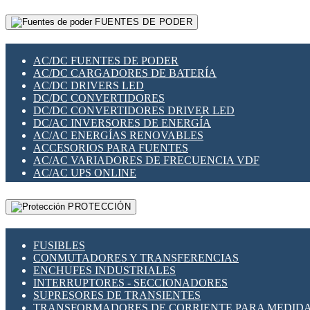
RELÉS INTELIGENTES WIFI
GATEWAY LORAWAN
RELÉS MINIATURA DE POTENCIA
FUENTES DE PODER
GESTIÓN DE REDES
SENSORES MAGNÉTICOS
INFRAESTRUCTURA ETHERCAT
SOPORTE PARA CIRCUITO IMPRESO
PERIFÉRICOS DE RED
SOQUETES PARA RELÉ
AC/DC FUENTES DE PODER
PLACAS MODULARES IOT
SWITCH Y MICROSWITCH
AC/DC CARGADORES DE BATERÍA
SWITCHES Y REDES WIFI
TARJETAS PI
AC/DC DRIVERS LED
SOLUCIONES IOT
UNIÓN Y DERIVACIÓN DE CABLE
DC/DC CONVERTIDORES
SOLUCIONES LORAWAN
DC/DC CONVERTIDORES DRIVER LED
SOLUCIONES RED CELULAR
DC/AC INVERSORES DE ENERGÍA
SEGURIDAD PARA REDES
AC/AC ENERGÍAS RENOVABLES
SWITCHES LAN
ACCESORIOS PARA FUENTES
TELEFONÍA IP (VOIP)
AC/AC VARIADORES DE FRECUENCIA VDF
VIGILANCIA IP (CCTV)
AC/AC UPS ONLINE
MESHTASTIC
PROTECCIÓN
FUSIBLES
CONMUTADORES Y TRANSFERENCIAS
ENCHUFES INDUSTRIALES
INTERRUPTORES - SECCIONADORES
SUPRESORES DE TRANSIENTES
TRANSFORMADORES DE CORRIENTE PARA MEDID