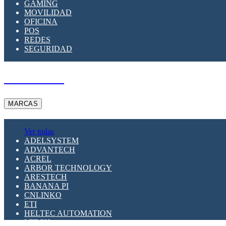
GAMING
MOVILIDAD
OFICINA
POS
REDES
SEGURIDAD
A PEDIDO
MARCAS
Ver todas
ADELSYSTEM
ADVANTECH
ACREL
ARBOR TECHNOLOGY
ARESTECH
BANANA PI
CNLINKO
ETI
HELTEC AUTOMATION
LTECH